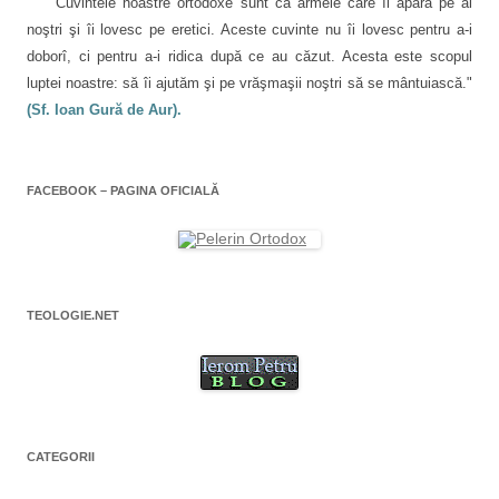
"Cuvintele noastre ortodoxe sunt ca armele care îi apără pe ai
t
e
r
t
r
s
ă
r
a
noştri şi îi lovesc pe eretici. Aceste cuvinte nu îi lovesc pentru a-i
ă
c
n
ă
n
h
o
n
r
doborî, ci pentru a-i ridica după ce au căzut. Acesta este scopul
o
i
u
o
u
d
ă
u
luptei noastre: să îi ajutăm şi pe vrăşmaşii noştri să se mântuiască."
ă
e
)
ă
t
)
î
)
(Sf. Ioan Gură de Aur).
n
i
t
r
c
-
o
f
o
e
FACEBOOK – PAGINA OFICIALĂ
r
l
e
a
e
s
t
r
ă
n
o
TEOLOGIE.NET
u
ă
)
CATEGORII