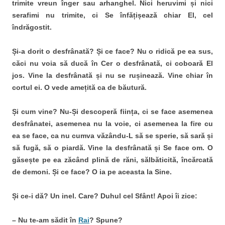
trimite vreun înger sau arhanghel. Nici heruvimi și nici
serafimi nu trimite, ci Se înfățișează chiar El, cel
îndrăgostit.
Și-a dorit o desfrânată? Și ce face? Nu o ridică pe ea sus,
căci nu voia să ducă în Cer o desfrânată, ci coboară El
jos. Vine la desfrânată și nu se rușinează. Vine chiar în
cortul ei. O vede amețită ca de băutură.
Și cum vine? Nu-Și descoperă ființa, ci se face asemenea
desfrânatei, asemenea nu la voie, ci asemenea la fire cu
ea se face, ca nu cumva văzându-L să se sperie, să sară și
să fugă, să o piardă. Vine la desfrânată și Se face om. O
găsește pe ea zăcând plină de răni, sălbăticită, încărcată
de demoni. Și ce face? O ia pe aceasta la Sine.
Și ce-i dă? Un inel. Care? Duhul cel Sfânt! Apoi îi zice:
– Nu te-am sădit în
Rai
? Spune?