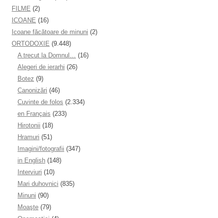
FILME
(2)
ICOANE
(16)
Icoane făcătoare de minuni
(2)
ORTODOXIE
(9.448)
A trecut la Domnul…
(16)
Alegeri de ierarhi
(26)
Botez
(9)
Canonizări
(46)
Cuvinte de folos
(2.334)
en Français
(233)
Hirotonii
(18)
Hramuri
(51)
Imagini/fotografii
(347)
in English
(148)
Interviuri
(10)
Mari duhovnici
(835)
Minuni
(90)
Moaşte
(79)