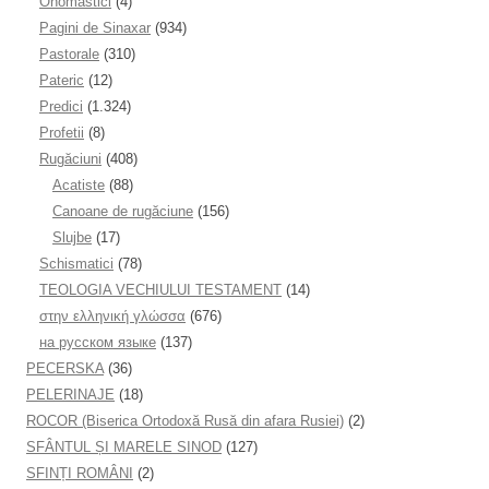
Onomastici
(4)
Pagini de Sinaxar
(934)
Pastorale
(310)
Pateric
(12)
Predici
(1.324)
Profetii
(8)
Rugăciuni
(408)
Acatiste
(88)
Canoane de rugăciune
(156)
Slujbe
(17)
Schismatici
(78)
TEOLOGIA VECHIULUI TESTAMENT
(14)
στην ελληνική γλώσσα
(676)
на русском языке
(137)
PECERSKA
(36)
PELERINAJE
(18)
ROCOR (Biserica Ortodoxă Rusă din afara Rusiei)
(2)
SFÂNTUL ȘI MARELE SINOD
(127)
SFINȚI ROMÂNI
(2)