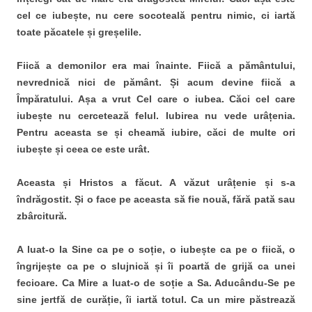
cel ce iubește, nu cere socoteală pentru nimic, ci iartă
toate păcatele și greșelile.
Fiică a demonilor era mai înainte. Fiică a pământului,
nevrednică nici de pământ. Și acum devine fiică a
Împăratului. Așa a vrut Cel care o iubea. Căci cel care
iubește nu cercetează felul. Iubirea nu vede urâțenia.
Pentru aceasta se și cheamă iubire, căci de multe ori
iubește și ceea ce este urât.
Aceasta și Hristos a făcut. A văzut urâțenie și s-a
îndrăgostit. Și o face pe aceasta să fie nouă, fără pată sau
zbârcitură.
A luat-o la Sine ca pe o soție, o iubește ca pe o fiică, o
îngrijește ca pe o slujnică și îi poartă de grijă ca unei
fecioare. Ca Mire a luat-o de soție a Sa. Aducându-Se pe
sine jertfă de curăție, îi iartă totul. Ca un mire păstrează