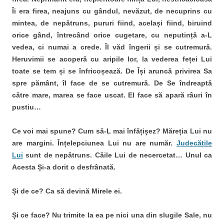
Îi era firea, neajuns cu gândul, nevăzut, de necuprins cu
mintea, de nepătruns, pururi fiind, același fiind, biruind
orice gând, întrecând orice cugetare, cu neputință a-L
vedea, ci numai a crede. Îl văd îngerii și se cutremură.
Heruvimii se acoperă cu aripile lor, la vederea feței Lui
toate se tem și se înfricoșează. De Își aruncă privirea Sa
spre pământ, îl face de se cutremură. De Se îndreaptă
către mare, marea se face uscat. El face să apară râuri în
pustiu…
Ce voi mai spune? Cum să-L mai înfățișez? Măreția Lui nu
are margini. Înțelepciunea Lui nu are număr.
Judecățile
Lui
sunt de nepătruns. Căile Lui de necercetat… Unul ca
Acesta Și-a dorit o desfrânată.
Și de ce? Ca să devină Mirele ei.
Și ce face? Nu trimite la ea pe nici una din slugile Sale, nu