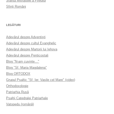
Sfânta Mitropolie a Pireului
Sfinţi Români
LEGĂTURI
Adevărul despre Adventişti
Adevărul despre cultul Evanghelic
Adevărul despre Martorii lui Iehova
Adevărul despre Penticostali
Blog "N-am cuvinte…"
Blog "Sf. Maria Magdalena"
Blog ORTODOX
Grupul Psaltic "Sf. Ier. Vasile cel Mare" (video)
Orthodoxologie
Patriarhia Rusă
Psalţii Catedralei Patriarhale
Vatopedu (română)