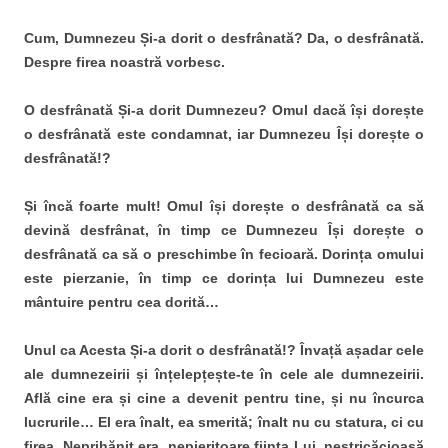
Cum, Dumnezeu Și-a dorit o desfrânată? Da, o desfrânată.
Despre firea noastră vorbesc.
O desfrânată Și-a dorit Dumnezeu? Omul dacă își dorește
o desfrânată este condamnat, iar Dumnezeu Își dorește o
desfrânată!?
Și încă foarte mult! Omul își dorește o desfrânată ca să
devină desfrânat, în timp ce Dumnezeu Își dorește o
desfrânată ca să o preschimbe în fecioară. Dorința omului
este pierzanie, în timp ce dorința lui Dumnezeu este
mântuire pentru cea dorită…
Unul ca Acesta Și-a dorit o desfrânată!? Învață așadar cele
ale dumnezeirii și înțelepțește-te în cele ale dumnezeirii.
Află cine era și cine a devenit pentru tine, și nu încurca
lucrurile… El era înalt, ea smerită; înalt nu cu statura, ci cu
firea. Neprihănit era, nepieritoare ființa Lui, nestricăcioasă