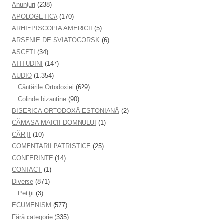
Anunţuri
(238)
APOLOGETICA
(170)
ARHIEPISCOPIA AMERICII
(5)
ARSENIE DE SVIATOGORSK
(6)
ASCEȚI
(34)
ATITUDINI
(147)
AUDIO
(1.354)
Cântările Ortodoxiei
(629)
Colinde bizantine
(90)
BISERICA ORTODOXĂ ESTONIANĂ
(2)
CĂMAȘA MAICII DOMNULUI
(1)
CĂRȚI
(10)
COMENTARII PATRISTICE
(25)
CONFERINTE
(14)
CONTACT
(1)
Diverse
(871)
Petiţii
(3)
ECUMENISM
(577)
Fără categorie
(335)