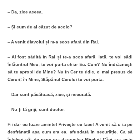
– Da, zice aceea.
– Și cum de ai căzut de acolo?
– A venit diavolul și m-a scos afară din Rai.
– Ai fost sădită în Rai și te-a scos afară. Iată, te voi sădi
înlăuntrul Meu, te voi purta chiar Eu. Cum? Nu îndrăznești
să te apropii de Mine? Nu în Cer te ridic, ci mai presus de
Ceruri; în Mine, Stăpânul Cerului te voi purta.
– Dar sunt păcătoasă, zice, și necurată.
– Nu-ți fă griji, sunt doctor.
Fii dar cu luare aminte! Privește ce face! A venit să o ia pe
desfrânată așa cum era ea, afundată în necurăție. Ca să
înțelegi cât de mare era dragostea Mirelui! Căci așa este