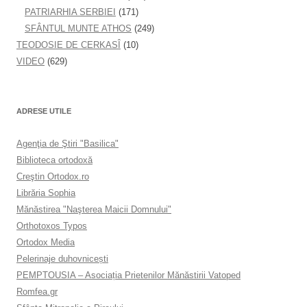
PATRIARHIA SERBIEI
(171)
SFÂNTUL MUNTE ATHOS
(249)
TEODOSIE DE CERKASÎ
(10)
VIDEO
(629)
ADRESE UTILE
Agenţia de Ştiri "Basilica"
Biblioteca ortodoxă
Creştin Ortodox.ro
Librăria Sophia
Mănăstirea "Naşterea Maicii Domnului"
Orthotoxos Typos
Ortodox Media
Pelerinaje duhovnicești
PEMPTOUSIA – Asociația Prietenilor Mănăstirii Vatoped
Romfea.gr