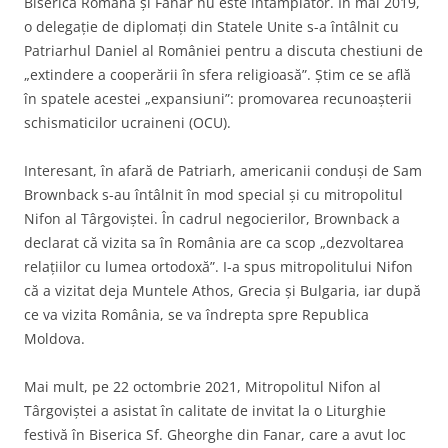
Biserica Română și Fanar nu este întâmplător. În mai 2019,
o delegație de diplomați din Statele Unite s-a întâlnit cu
Patriarhul Daniel al României pentru a discuta chestiuni de
„extindere a cooperării în sfera religioasă”. Știm ce se află
în spatele acestei „expansiuni”: promovarea recunoașterii
schismaticilor ucraineni (OCU).
Interesant, în afară de Patriarh, americanii conduși de Sam
Brownback s-au întâlnit în mod special și cu mitropolitul
Nifon al Târgoviștei. În cadrul negocierilor, Brownback a
declarat că vizita sa în România are ca scop „dezvoltarea
relațiilor cu lumea ortodoxă”. I-a spus mitropolitului Nifon
că a vizitat deja Muntele Athos, Grecia și Bulgaria, iar după
ce va vizita România, se va îndrepta spre Republica
Moldova.
Mai mult, pe 22 octombrie 2021, Mitropolitul Nifon al
Târgoviștei a asistat în calitate de invitat la o Liturghie
festivă în Biserica Sf. Gheorghe din Fanar, care a avut loc