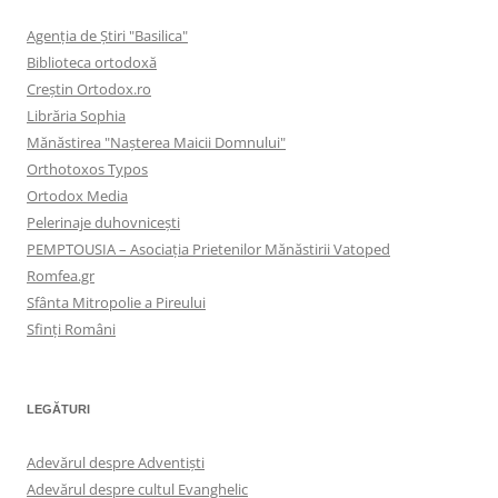
Agenţia de Ştiri "Basilica"
Biblioteca ortodoxă
Creştin Ortodox.ro
Librăria Sophia
Mănăstirea "Naşterea Maicii Domnului"
Orthotoxos Typos
Ortodox Media
Pelerinaje duhovnicești
PEMPTOUSIA – Asociația Prietenilor Mănăstirii Vatoped
Romfea.gr
Sfânta Mitropolie a Pireului
Sfinţi Români
LEGĂTURI
Adevărul despre Adventişti
Adevărul despre cultul Evanghelic