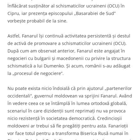
înflăcărat susținător al schismaticilor ucraineni (OCU) în
Cipru, iar prezența episcopului „Basarabiei de Sud”
vorbește probabil de la sine.
Astfel, Fanarul își continuă activitatea persistentă și destul
de activă de promovare a schismaticilor ucraineni (OCU).
După cum am observat anterior, Fanarul este angajat în
negocieri cu bulgarii și macedonenii cu privire la structura
schismatică a lui Dumenko. Și acum, românii s-au adăugat
la „procesul de negociere”.
Nu poate exista nicio îndoială că prin ajutorul „partenerilor
occidentali”, guvernul moldovean va sprijini Fanarul. Având
în vedere ceea ce se întâmplă în lumea ortodoxă globală,
scenariul în care dizidenții sunt reprimați nu va provoca
nicio rezistență în societatea democratică. Credincioșii
moldoveni ar trebui să fie pregătiți pentru asta. Fanarioții
vor face totul pentru a transforma Biserica Rusă numai în