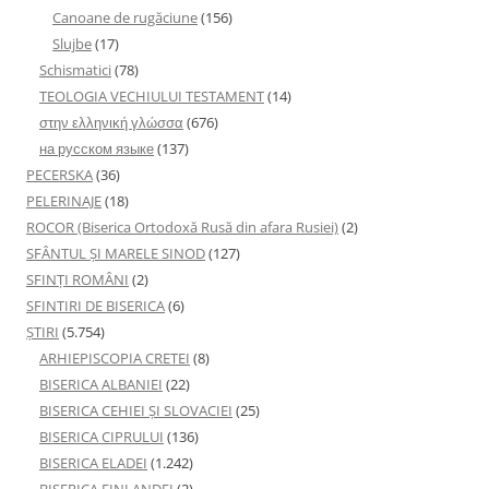
Canoane de rugăciune
(156)
Slujbe
(17)
Schismatici
(78)
TEOLOGIA VECHIULUI TESTAMENT
(14)
στην ελληνική γλώσσα
(676)
на русском языке
(137)
PECERSKA
(36)
PELERINAJE
(18)
ROCOR (Biserica Ortodoxă Rusă din afara Rusiei)
(2)
SFÂNTUL ȘI MARELE SINOD
(127)
SFINȚI ROMÂNI
(2)
SFINTIRI DE BISERICA
(6)
ŞTIRI
(5.754)
ARHIEPISCOPIA CRETEI
(8)
BISERICA ALBANIEI
(22)
BISERICA CEHIEI ŞI SLOVACIEI
(25)
BISERICA CIPRULUI
(136)
BISERICA ELADEI
(1.242)