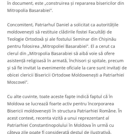
în document, este „construirea și repararea bisericilor din
Mitropolia Basarabiei”.
Concomitent, Patriarhul Daniel a solicitat ca autoritățile
moldovenești să restituie clădirile fostei Facultăți de
Teologie Ortodoxă și ale fostului Seminar din Chișinău
pentru folosirea „Mitropoliei Basarabiei”. El a cerut ca
clerul din „Mitropolia Basarabiei să aibă voie să ofere
asistență religioasă în armată, închisori și spitale, precum
și să fie invitat la evenimente oficiale la care sunt invitați de
obicei clericii Bisericii Ortodoxe Moldovenești a Patriarhiei
Moscovei”.
Cu alte cuvinte, toate aceste fapte indică faptul că în
Moldova se lucrează foarte activ pentru încorporarea
Bisericii moldovenești în structura Patriarhiei Române. În
acest context, recenta vizită a unui reprezentant al
Patriarhiei Constantinopolului în Moldova în urmă cu
câteva zile poate fi considerată destul de ilustrativă.