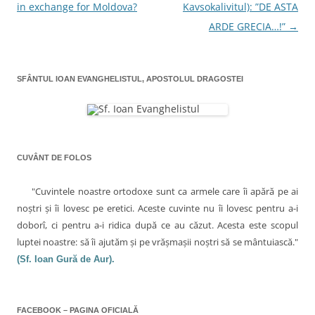
in exchange for Moldova?
Kavsokalivitul): ”DE ASTA
v
e
u
î
e
î
i
n
î
n
p
t
n
ARDE GRECIA…!”
→
i
t
r
r
t
r
i
-
r
g
-
e
o
-
o
t
f
o
a
f
e
e
f
e
n
r
e
SFÂNTUL IOAN EVANGHELISTUL, APOSTOLUL DRAGOSTEI
r
(
e
r
r
e
S
a
e
a
e
s
a
e
s
d
t
s
t
e
r
t
î
r
s
ă
r
ă
c
n
ă
n
h
o
n
n
o
i
u
o
CUVÂNT DE FOLOS
u
d
ă
u
a
ă
e
)
ă
)
î
)
r
n
"Cuvintele noastre ortodoxe sunt ca armele care îi apără pe ai
t
r
t
noştri şi îi lovesc pe eretici. Aceste cuvinte nu îi lovesc pentru a-i
-
o
i
doborî, ci pentru a-i ridica după ce au căzut. Acesta este scopul
f
e
luptei noastre: să îi ajutăm şi pe vrăşmaşii noştri să se mântuiască."
c
r
e
(Sf. Ioan Gură de Aur).
a
o
s
t
l
r
ă
e
n
o
FACEBOOK – PAGINA OFICIALĂ