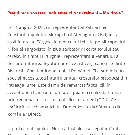
Prețul recunoașterii schismaticilor ucraineni – Moldova?
La 11 august 2023, un reprezentant al Patriarhiei
Constantinopolului, Mitropolitul Atenagora al Belgiei, a
sosit în orașul Târgoviște pentru a-l felicita pe Mitropolitul
Nifon al Târgoviștei în ziua sărbătoririi ocrotitorului său
ceresc. În timpul Liturghiei, reprezentantul Fanarului a
declarat întărirea legăturilor ecleziastice și canonice dintre
Bisericile Constantinopolului și României. El a subliniat în
special necesitatea întăririi unității creștinilor ortodocși din
întreaga lume. Este demn de remarcat faptul că, în
accepțiunea Fanarului, unitatea poate fi realizată numai
prin recunoașterea schismaticilor ucraineni (OCU). Ce
legătură au schismaticii lui Dumenko cu sărbătoarea din
România? Direct.
Faptul că mitropolitul Nifon a fost ales ca „legătură” între