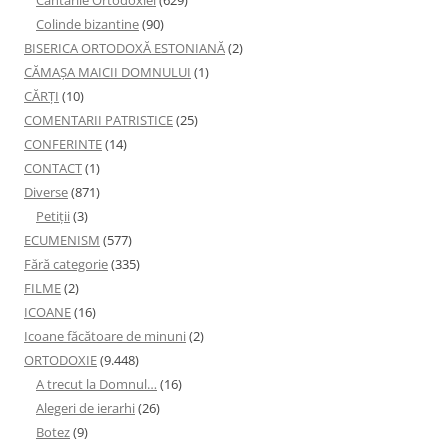
Cântările Ortodoxiei
(629)
Colinde bizantine
(90)
BISERICA ORTODOXĂ ESTONIANĂ
(2)
CĂMAȘA MAICII DOMNULUI
(1)
CĂRȚI
(10)
COMENTARII PATRISTICE
(25)
CONFERINTE
(14)
CONTACT
(1)
Diverse
(871)
Petiţii
(3)
ECUMENISM
(577)
Fără categorie
(335)
FILME
(2)
ICOANE
(16)
Icoane făcătoare de minuni
(2)
ORTODOXIE
(9.448)
A trecut la Domnul…
(16)
Alegeri de ierarhi
(26)
Botez
(9)