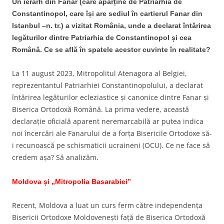
Un ierarh din Fanar (care aparține de Patriarhia de
Constantinopol, care își are sediul în cartierul Fanar din
Istanbul –n. tr.) a vizitat România, unde a declarat întărirea
legăturilor dintre Patriarhia de Constantinopol și cea
Română. Ce se află în spatele acestor cuvinte în realitate?
La 11 august 2023, Mitropolitul Atenagora al Belgiei,
reprezentantul Patriarhiei Constantinopolului, a declarat
întărirea legăturilor ecleziastice și canonice dintre Fanar și
Biserica Ortodoxă Română. La prima vedere, această
declarație oficială aparent neremarcabilă ar putea indica
noi încercări ale Fanarului de a forța Bisericile Ortodoxe să-
i recunoască pe schismaticii ucraineni (OCU). Ce ne face să
credem așa? Să analizăm.
Moldova și „Mitropolia Basarabiei”
Recent, Moldova a luat un curs ferm către independența
Bisericii Ortodoxe Moldovenești față de Biserica Ortodoxă