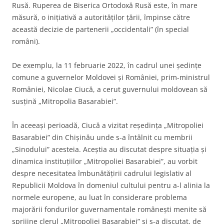
Rusă. Ruperea de Biserica Ortodoxă Rusă este, în mare
măsură, o inițiativă a autorităților țării, împinse către
această decizie de partenerii „occidentali” (în special
români).
De exemplu, la 11 februarie 2022, în cadrul unei ședințe
comune a guvernelor Moldovei și României, prim-ministrul
României, Nicolae Ciucă, a cerut guvernului moldovean să
susțină „Mitropolia Basarabiei”.
În aceeași perioadă, Ciucă a vizitat reședința „Mitropoliei
Basarabiei” din Chișinău unde s-a întâlnit cu membrii
„Sinodului” acesteia. Aceștia au discutat despre situația și
dinamica instituțiilor „Mitropoliei Basarabiei”, au vorbit
despre necesitatea îmbunătățirii cadrului legislativ al
Republicii Moldova în domeniul cultului pentru a-l alinia la
normele europene, au luat în considerare problema
majorării fondurilor guvernamentale românești menite să
sprijine clerul „Mitropoliei Basarabiei” și s-a discutat, de