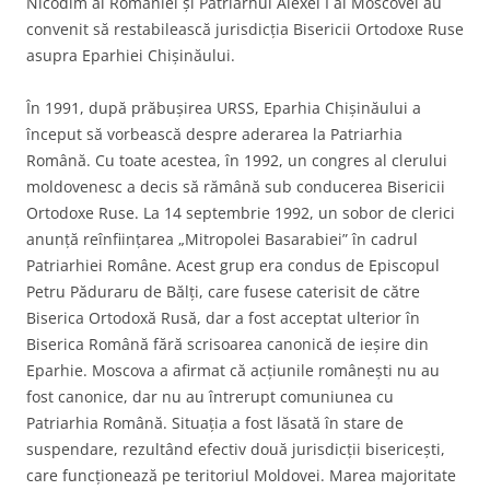
Nicodim al României și Patriarhul Alexei I al Moscovei au
convenit să restabilească jurisdicția Bisericii Ortodoxe Ruse
asupra Eparhiei Chișinăului.
În 1991, după prăbușirea URSS, Eparhia Chișinăului a
început să vorbească despre aderarea la Patriarhia
Română. Cu toate acestea, în 1992, un congres al clerului
moldovenesc a decis să rămână sub conducerea Bisericii
Ortodoxe Ruse. La 14 septembrie 1992, un sobor de clerici
anunță reînființarea „Mitropolei Basarabiei” în cadrul
Patriarhiei Române. Acest grup era condus de Episcopul
Petru Păduraru de Bălți, care fusese caterisit de către
Biserica Ortodoxă Rusă, dar a fost acceptat ulterior în
Biserica Română fără scrisoarea canonică de ieșire din
Eparhie. Moscova a afirmat că acțiunile românești nu au
fost canonice, dar nu au întrerupt comuniunea cu
Patriarhia Română. Situația a fost lăsată în stare de
suspendare, rezultând efectiv două jurisdicții bisericești,
care funcționează pe teritoriul Moldovei. Marea majoritate