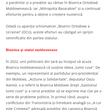
a parohiilor și a preoților au rămas în Biserica Ortodoxă
Moldovenească, iar „Mitropolia Basarabiei” și-a continuat
eforturile pentru a obține o creștere numerică.
Odată cu apariția schismaticei „Biserici Ortodoxe a
Ucrainei” (OCU), aceste eforturi au câștigat un sprijin
semnificativ din partea statului.
Biserica şi statul moldovenesc
În 2022, unii politicieni din țară au început să acuze
Biserica moldovenească că susține ideea „lumii ruse”. De
exemplu, un reprezentant al partidului pro-prezidențial
din Moldova, „Acțiune și Solidaritate”, deputatul Oazu
Nantoi, s-a referit la Biserica Moldovei drept „bastionul
lumii ruse” și a cerut preoților să se exprime mai clar pe o
serie de probleme politice, în primul rând, asupra
conflictului din Transnistria (o întrebare analogă cu „A cui
este Crimeea?” adresată preoților din canonica Biserică