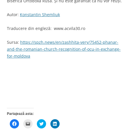
Biserica Ortodoxă Rusă. Și nu este garantat că nu vor reuși.
Autor:
Konstantin Shemliuk
Traducere din engleză: www.acvila30.ro
Sursa:
https://spzh.news/en/zashhita-very/75452-phanar-
and-the-romanian-church-recognition-of-ocu-in-exchange-
for-moldova
Partajează asta:
D
D
D
D
ă
ă
ă
ă