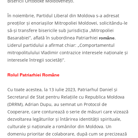
Bisericii Ortodoxe Moldovenești.
În noiembrie, Partidul Liberal din Moldova s-a adresat
preoților și enoriașilor Mitropoliei Moldovei, solicitându-le
să-și transfere bisericile sub jurisdicția „Mitropoliei
Basarabiei”, aflată în subordinea Patriarhiei
.
române
Liderul partidului a afirmat chiar: „Comportamentul
mitropolitulului Vladimir contrazice interesele naţionale şi
interesele întregii societăţi”.
Rolul Patriarhiei Române
Cu toate acestea, la 13 iulie 2023, Patriarhul Daniel și
Secretarul de Stat pentru Relațiile cu Republica Moldova
(DRRM), Adrian Dupu, au semnat un Protocol de
Cooperare, care conturează o serie de măsuri care vizează
dezvoltarea legăturilor și întărirea identității spirituale,
culturale și naționale a românilor din Moldova. Un
domeniu prioritar de colaborare, după cum se precizează