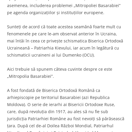
asemenea, includerea problemei „Mitropoliei Basarabiei”
pe agenda organizațiilor și instituțiilor europene.
Sunteți de acord că toate acestea seamănă foarte mult cu
fenomenele pe care le-am observat anterior în Ucraina,
mai întâi în ceea ce privește schismatica Biserica Ortodoxă
Ucraineană – Patriarhia Kievului, iar acum în legătură cu
schismaticii ucraineni ai lui Dumenko (OCU).
Aici trebuie să spunem câteva cuvinte despre ce este
„Mitropolia Basarabiei”.
A fost fondată de Biserica Ortodoxă Română ca
arhiepiscopie pe teritoriul Basarabiei (azi Republica
Moldova). O serie de ierarhi ai Bisericii Ortodoxe Ruse,
care, după revoluția din 1917, au ales să nu fie sub
jurisdicția Patriarhiei Române au fost nevoiți să părăsească
țara. După cel de-al Doilea Război Mondial, Patriarhul