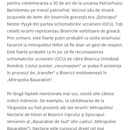
pentru comemorarea a 30 de ani de la urcarea Patriarhului
Bartolomeu pe tronul patriarhal. Vecinul său de strană
(scaunele de lemn din bisericile grecești) era „Episcopul”
Nestor Pysyk din partea schismaticilor ucraineni (OCU). Toți
ceilalți ierarhi reprezentau Bisericile vorbitoare de greacă.
Prin urmare, este foarte puțin probabil ca vizita ierarhului
fanariot la mitropolitul Nifon să fie doar un gest de respect.
Este foarte probabil ca în joc să fie recunoașterea
schismaticilor ucraineni (OCU) de către Biserica Ortodoxă
Română. Costul acestei „recunoașteri” ar putea fi asistența
în procesul de „transfer” a Bisericii moldovenești în
„Mitropolia Basarabiei”.
Pe lângă faptele menționate mai sus, există alte câteva
indicii indirecte. De exemplu, la sărbătoarea de la
Târgoviște au fost prezenți alți doi ierarhi: Mitropolitul
Nectarie de Kition al Bisericii Ciprului și Episcopul
Veniamin al „Basarabiei de Sud” (din cadrul „Mitropoliei
Basarabiei”). Nectarie este cunoscut drept cel mai