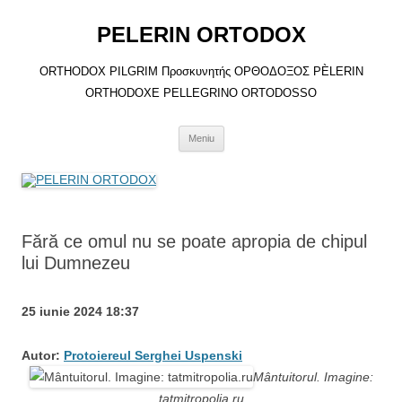
Sari
la
PELERIN ORTODOX
conținut
ORTHODOX PILGRIM Προσκυνητής ΟΡΘΟΔΟΞΟΣ PÈLERIN
ORTHODOXE PELLEGRINO ORTODOSSO
Meniu
Fără ce omul nu se poate apropia de chipul
lui Dumnezeu
25 iunie 2024 18:37
Autor:
Protoiereul Serghei Uspenski
Mântuitorul. Imagine:
tatmitropolia.ru