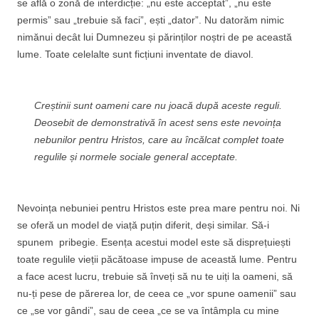
se află o zonă de interdicție: „nu este acceptat”, „nu este
permis” sau „trebuie să faci”, ești „dator”. Nu datorăm nimic
nimănui decât lui Dumnezeu și părinților noștri de pe această
lume. Toate celelalte sunt ficțiuni inventate de diavol.
Creștinii sunt oameni care nu joacă după aceste reguli.
Deosebit de demonstrativă în acest sens este nevoința
nebunilor pentru Hristos, care au încălcat complet toate
regulile și normele sociale general acceptate.
Nevoința nebuniei pentru Hristos este prea mare pentru noi. Ni
se oferă un model de viață puțin diferit, deși similar. Să-i
spunem pribegie. Esența acestui model este să disprețuiești
toate regulile vieții păcătoase impuse de această lume. Pentru
a face acest lucru, trebuie să înveți să nu te uiți la oameni, să
nu-ți pese de părerea lor, de ceea ce „vor spune oamenii” sau
ce „se vor gândi”, sau de ceea „ce se va întâmpla cu mine