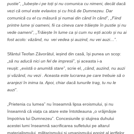
pustie”
,
„Iubește-i pe toți și nu comunica cu nimeni, decât dacă
vezi că omul este evlavios și cu frică de Dumnezeu. Dar
comunică cu el cu măsură și numai din când în când”, „Fiind
printre lume și oameni, fii ca cineva care trăiește în pustie și nu
vede oameni”
,
„Trăiește în lume ca și cum nu ești acolo și nu ai
fost acolo: văzând, nu vei vedea și auzind, nu vei auzi…”
.
Sfântul Teofan Zăvorâtul, ieșind din casă, își punea un scop:
„
să nu aducă nici un fel de impresii”
, și aceasta i-a
reușit:
„există o anumită stare”
, scrie el,
„când, auzind, nu auzi
și văzând, nu vezi . Aceasta este lucrarea pe care trebuie să o
aranjezi în inima ta. Apoi, chiar dacă tunurile trag, tu nu le
auzi”
.
„Prietenia cu lumea” nu înseamnă lipsa eroismului, și nu
înseamnă că viața ca atare este întotdeauna „o vrăjmășie
împotriva lui Dumnezeu”. Concesiunile și slujirea duhului
acestei lumi înseamnă sacrificarea sufletului pe altarul
materialismului, militarismului și umanismului egoist al jertfelor