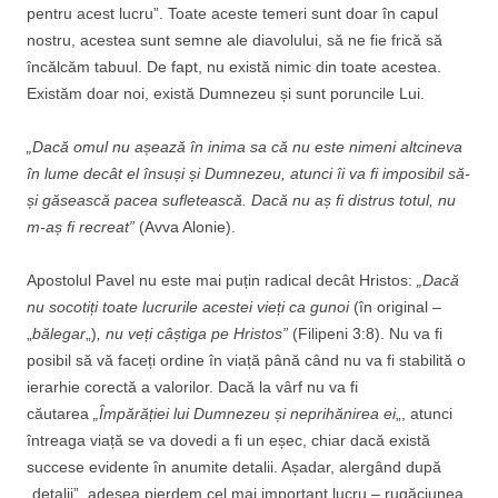
pentru acest lucru”. Toate aceste temeri sunt doar în capul
nostru, acestea sunt semne ale diavolului, să ne fie frică să
încălcăm tabuul. De fapt, nu există nimic din toate acestea.
Existăm doar noi, există Dumnezeu și sunt poruncile Lui.
„Dacă omul nu așează în inima sa că nu este nimeni altcineva
în lume decât el însuși și Dumnezeu, atunci îi va fi imposibil să-
și găsească pacea sufletească. Dacă nu aș fi distrus totul, nu
m-aș fi recreat”
(Avva Alonie).
Apostolul Pavel nu este mai puțin radical decât Hristos:
„Dacă
nu socotiți toate lucrurile acestei vieți ca gunoi
(în original –
„
bălegar
„)
, nu veți câștiga pe Hristos”
(Filipeni 3:8). Nu va fi
posibil să vă faceți ordine în viață până când nu va fi stabilită o
ierarhie corectă a valorilor. Dacă la vârf nu va fi
căutarea
„Împărăției lui Dumnezeu și neprihănirea ei
„, atunci
întreaga viață se va dovedi a fi un eșec, chiar dacă există
succese evidente în anumite detalii. Așadar, alergând după
„detalii”, adesea pierdem cel mai important lucru – rugăciunea