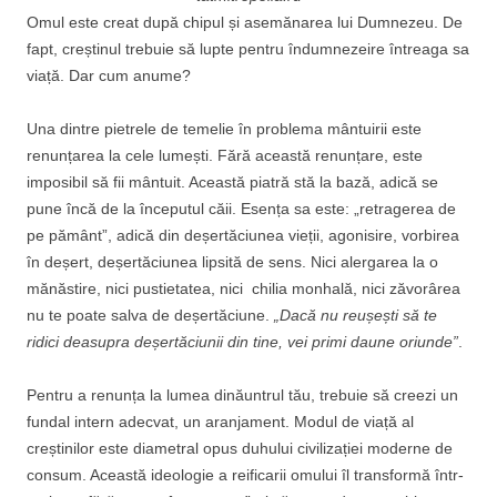
Omul este creat după chipul și asemănarea lui Dumnezeu. De
fapt, creștinul trebuie să lupte pentru îndumnezeire întreaga sa
viață. Dar cum anume?
Una dintre pietrele de temelie în problema mântuirii este
renunțarea la cele lumești. Fără această renunțare, este
imposibil să fii mântuit. Această piatră stă la bază, adică se
pune încă de la începutul căii. Esența sa este: „retragerea de
pe pământ”, adică din deșertăciunea vieții, agonisire, vorbirea
în deșert, deșertăciunea lipsită de sens. Nici alergarea la o
mănăstire, nici pustietatea, nici chilia monhală, nici zăvorârea
nu te poate salva de deșertăciune.
„Dacă nu reușești să te
ridici deasupra deșertăciunii din tine, vei primi daune oriunde”
.
Pentru a renunța la lumea dinăuntrul tău, trebuie să creezi un
fundal intern adecvat, un aranjament. Modul de viață al
creștinilor este diametral opus duhului civilizației moderne de
consum. Această ideologie a reificarii omului îl transformă într-