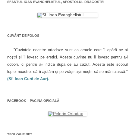
s
a
c
s
SFÂNTUL IOAN EVANGHELISTUL, APOSTOLUL DRAGOSTEI
c
i
h
c
a
h
l
i
h
i
u
d
i
r
d
n
e
d
e
u
î
e
e
î
i
n
î
n
p
t
n
t
r
r
t
î
r
i
-
r
CUVÂNT DE FOLOS
-
e
o
-
n
o
t
f
o
f
e
e
f
a
e
n
r
e
"Cuvintele noastre ortodoxe sunt ca armele care îi apără pe ai
r
(
e
r
e
S
a
e
r
noştri şi îi lovesc pe eretici. Aceste cuvinte nu îi lovesc pentru a-i
a
e
s
a
s
d
t
s
t
doborî, ci pentru a-i ridica după ce au căzut. Acesta este scopul
t
e
r
t
r
s
ă
r
luptei noastre: să îi ajutăm şi pe vrăşmaşii noştri să se mântuiască."
i
ă
c
n
ă
n
h
o
n
(Sf. Ioan Gură de Aur).
o
i
u
o
c
u
d
ă
u
ă
e
)
ă
o
)
î
)
n
l
t
FACEBOOK – PAGINA OFICIALĂ
r
-
e
o
f
e
r
e
a
s
t
TEOLOGIE.NET