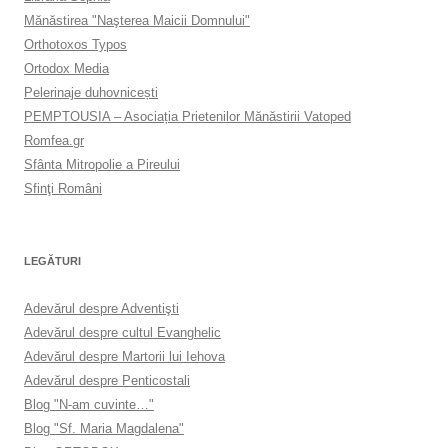
Mănăstirea "Naşterea Maicii Domnului"
Orthotoxos Typos
Ortodox Media
Pelerinaje duhovnicești
PEMPTOUSIA – Asociația Prietenilor Mănăstirii Vatoped
Romfea.gr
Sfânta Mitropolie a Pireului
Sfinţi Români
LEGĂTURI
Adevărul despre Adventişti
Adevărul despre cultul Evanghelic
Adevărul despre Martorii lui Iehova
Adevărul despre Penticostali
Blog "N-am cuvinte…"
Blog "Sf. Maria Magdalena"