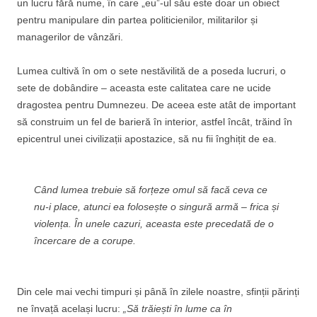
un lucru fără nume, în care „eu”-ul său este doar un obiect
pentru manipulare din partea politicienilor, militarilor și
managerilor de vânzări.
Lumea cultivă în om o sete nestăvilită de a poseda lucruri, o
sete de dobândire – aceasta este calitatea care ne ucide
dragostea pentru Dumnezeu. De aceea este atât de important
să construim un fel de barieră în interior, astfel încât, trăind în
epicentrul unei civilizații apostazice, să nu fii înghițit de ea.
Când lumea trebuie să forțeze omul să facă ceva ce
nu-i place, atunci ea folosește o singură armă – frica și
violența. În unele cazuri, aceasta este precedată de o
încercare de a corupe.
Din cele mai vechi timpuri și până în zilele noastre, sfinții părinți
ne învață același lucru:
„Să trăiești în lume ca în