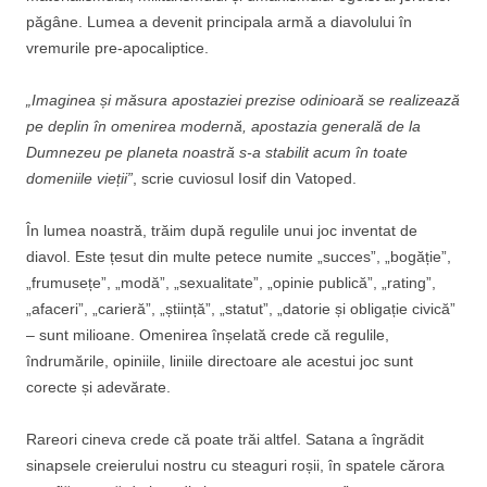
păgâne. Lumea a devenit principala armă a diavolului în
vremurile pre-apocaliptice.
„Imaginea și măsura apostaziei prezise odinioară se realizează
pe deplin în omenirea modernă, apostazia generală de la
Dumnezeu pe planeta noastră s-a stabilit acum în toate
domeniile vieții”
, scrie cuviosul Iosif din Vatoped.
În lumea noastră, trăim după regulile unui joc inventat de
diavol. Este țesut din multe petece numite „succes”, „bogăție”,
„frumusețe”, „modă”, „sexualitate”, „opinie publică”, „rating”,
„afaceri”, „carieră”, „știință”, „statut”, „datorie și obligație civică”
– sunt milioane. Omenirea înșelată crede că regulile,
îndrumările, opiniile, liniile directoare ale acestui joc sunt
corecte și adevărate.
Rareori cineva crede că poate trăi altfel. Satana a îngrădit
sinapsele creierului nostru cu steaguri roșii, în spatele cărora