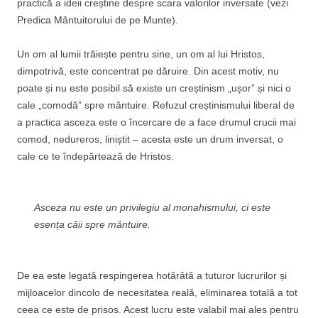
practică a ideii creștine despre scara valorilor inversate (vezi
Predica Mântuitorului de pe Munte).
Un om al lumii trăiește pentru sine, un om al lui Hristos,
dimpotrivă, este concentrat pe dăruire. Din acest motiv, nu
poate și nu este posibil să existe un creștinism „ușor” și nici o
cale „comodă” spre mântuire. Refuzul creștinismului liberal de
a practica asceza este o încercare de a face drumul crucii mai
comod, nedureros, liniștit – acesta este un drum inversat, o
cale ce te îndepărtează de Hristos.
Asceza nu este un privilegiu al monahismului, ci este
esența căii spre mântuire.
De ea este legată respingerea hotărâtă a tuturor lucrurilor și
mijloacelor dincolo de necesitatea reală, eliminarea totală a tot
ceea ce este de prisos. Acest lucru este valabil mai ales pentru