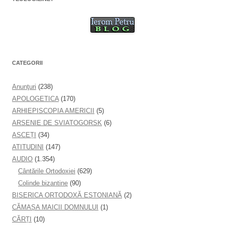
r
ă
n
o
u
ă
)
CATEGORII
Anunţuri
(238)
APOLOGETICA
(170)
ARHIEPISCOPIA AMERICII
(5)
ARSENIE DE SVIATOGORSK
(6)
ASCEȚI
(34)
ATITUDINI
(147)
AUDIO
(1.354)
Cântările Ortodoxiei
(629)
Colinde bizantine
(90)
BISERICA ORTODOXĂ ESTONIANĂ
(2)
CĂMAȘA MAICII DOMNULUI
(1)
CĂRȚI
(10)