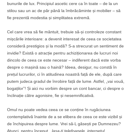
bunurile de lux. Principiul ascetic cere ca în toate – de la un
stilou sau un ac de păr până la îmbrăcăminte și mobilier – să
fie prezentă modestia și simplitatea extremă.
Cel care vrea să fie mântuit, trebuie să-și controleze constant
mișcările interioare: a devenit interesat de ceea ce societatea
consideră prestigios și la modă? S-a strecurat un sentiment de
invidie? Există o atracție pentru achiziționarea de lucruri noi
dincolo de ceea ce este necesar – indiferent dacă este vorba
despre o mașină sau o haină? Ideea, desigur, nu constă în
prețul lucrurilor, ci în atitudinea noastră față de ele, după care
putem judeca gradul de înrobire față de lume. Astfel, „vai vouă,
bogaților”! Și aici nu vorbim despre un cont bancar, ci despre o
înclinație către agonisire, fie și nesemnificativă.
Omul nu poate vedea ceea ce se conține în rugăciunea
contemplativă înainte de a se elibera de ceea ce este vizibil și
de închipuirea despre lume. Vrei să-L găsești pe Dumnezeu?
Atunci, pentru început,
„lasa-ți telefoanele, internetul,