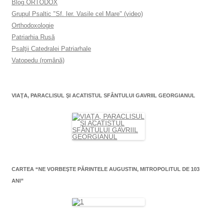
Blog ORTODOX
Grupul Psaltic "Sf. Ier. Vasile cel Mare" (video)
Orthodoxologie
Patriarhia Rusă
Psalţii Catedralei Patriarhale
Vatopedu (română)
VIAŢA, PARACLISUL ŞI ACATISTUL SFÂNTULUI GAVRIIL GEORGIANUL
CARTEA “NE VORBEŞTE PĂRINTELE AUGUSTIN, MITROPOLITUL DE 103
ANI”