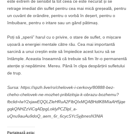
este extrem de sensibil la tot ceea ce este necurat și se
retrage imediat din suflet pentru cea mai mică greșeală, pentru
un cuvânt de orândire, pentru o vorbă în deșert, pentru o
îmbuibare, pentru o iritare sau un gând pătimaș.
Poți să „sperii” harul cu o privire, o stare de suflet, o mișcare
ușoară a energiei mentale către rău. Cea mai importantă
sarcină a unui creștin este să împiedice acest lucru să se
întâmple. Aceasta înseamnă că trebuie să fim îtr-o permanentă
atenție și nepătimire. Mereu. Până în clipa despărțirii sufletului
de trup.
Sursa: https://spzh.live/ro/chelovek-i-cerkovy/80888-bez-
cheho-chelovek-ne-mozhet-priblizitsja-k-obrazu-bozhemu?
fbclid=IwY2xjawEQQLZleHRuA2FlbQIxMQABHdlK8MIaAH5jqe
gqkQNHZzViCqADpgLoklyPCZlipl_a-
uQnu9auAu9doQ_aem_6r_6cycSYcSyjbnesN3NlA
Partajează asta: