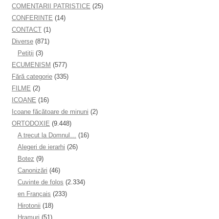
COMENTARII PATRISTICE
(25)
CONFERINTE
(14)
CONTACT
(1)
Diverse
(871)
Petiţii
(3)
ECUMENISM
(577)
Fără categorie
(335)
FILME
(2)
ICOANE
(16)
Icoane făcătoare de minuni
(2)
ORTODOXIE
(9.448)
A trecut la Domnul…
(16)
Alegeri de ierarhi
(26)
Botez
(9)
Canonizări
(46)
Cuvinte de folos
(2.334)
en Français
(233)
Hirotonii
(18)
Hramuri
(51)