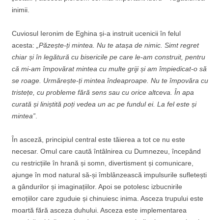
inimii.
Cuviosul Ieronim de Eghina și-a instruit ucenicii în felul
acesta:
„Păzește-ți mintea. Nu te atașa de nimic. Simt regret
chiar și în legătură cu bisericile pe care le-am construit, pentru
că mi-am împovărat mintea cu multe griji și am împiedicat-o să
se roage. Urmărește-ți mintea îndeaproape. Nu te împovăra cu
tristețe, cu probleme fără sens sau cu orice altceva. În apa
curată și liniștită poți vedea un ac pe fundul ei. La fel este și
mintea”
.
În asceză, principiul central este tăierea a tot ce nu este
necesar. Omul care caută întâlnirea cu Dumnezeu, începând
cu restricțiile în hrană și somn, divertisment și comunicare,
ajunge în mod natural să-și îmblânzească impulsurile sufletești
a gândurilor și imaginațiilor. Apoi se potolesc izbucnirile
emoțiilor care zguduie și chinuiesc inima. Asceza trupului este
moartă fără asceza duhului. Asceza este implementarea