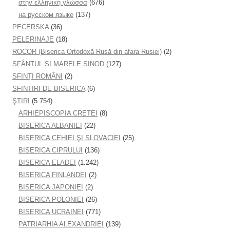
στην ελληνική γλώσσα
(676)
на русском языке
(137)
PECERSKA
(36)
PELERINAJE
(18)
ROCOR (Biserica Ortodoxă Rusă din afara Rusiei)
(2)
SFÂNTUL ȘI MARELE SINOD
(127)
SFINȚI ROMÂNI
(2)
SFINTIRI DE BISERICA
(6)
ŞTIRI
(5.754)
ARHIEPISCOPIA CRETEI
(8)
BISERICA ALBANIEI
(22)
BISERICA CEHIEI ŞI SLOVACIEI
(25)
BISERICA CIPRULUI
(136)
BISERICA ELADEI
(1.242)
BISERICA FINLANDEI
(2)
BISERICA JAPONIEI
(2)
BISERICA POLONIEI
(26)
BISERICA UCRAINEI
(771)
PATRIARHIA ALEXANDRIEI
(139)