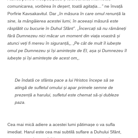
comunicarea, vorbirea în deșert, toată agitația…”
ne învață
Porfirie Kavsakavitul. Dar
„în măsura în care omul renunță la
sine, la mângâierea acestei lumi, în aceeași măsură este
răsplătit cu bucurie în Duhul Sfânt”
.
„Încercați să nu rămâneți
fără Dumnezeu nici măcar un moment din viața voastră și
atunci veți fi mereu în siguranță
„, „
Pe cât de mult îl iubește
omul pe Dumnezeu și își amintește de El, așa și Dumnezeu îl
iubește și își amintește de acest om
„.
De îndată ce sfânta pace a lui Hristos începe să se
atingă de sufletul omului și apar primele semne de
prezență a harului, sufletul este chemat să-și dubleze
paza.
Cea mai mică adiere a acestei lumi pătimașe o va sufla
imediat. Harul este cea mai subtilă suflare a Duhului Sfânt,