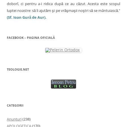
doborî, ci pentru a-i ridica după ce au căzut. Acesta este scopul
luptei noastre: să îi ajutăm şi pe vrăşmaşii noştri să se mântuiască."
(Sf. Ioan Gură de Aur).
FACEBOOK – PAGINA OFICIALĂ
TEOLOGIE.NET
CATEGORII
Anunţuri
(238)
APOLOGETICA
(170)