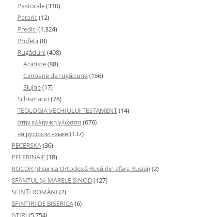
Pastorale
(310)
Pateric
(12)
Predici
(1.324)
Profetii
(8)
Rugăciuni
(408)
Acatiste
(88)
Canoane de rugăciune
(156)
Slujbe
(17)
Schismatici
(78)
TEOLOGIA VECHIULUI TESTAMENT
(14)
στην ελληνική γλώσσα
(676)
на русском языке
(137)
PECERSKA
(36)
PELERINAJE
(18)
ROCOR (Biserica Ortodoxă Rusă din afara Rusiei)
(2)
SFÂNTUL ȘI MARELE SINOD
(127)
SFINȚI ROMÂNI
(2)
SFINTIRI DE BISERICA
(6)
ŞTIRI
(5.754)