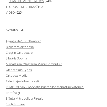
SFÂNTUL MUNTE ATHOS
(249)
TEODOSIE DE CERKASÎ
(10)
VIDEO
(629)
ADRESE UTILE
Agenţia de Ştiri "Basilica"
Biblioteca ortodoxă
Creştin Ortodox.ro
Librăria Sophia
Mănăstirea "Naşterea Maicii Domnului"
Orthotoxos Typos
Ortodox Media
Pelerinaje duhovnicești
PEMPTOUSIA – Asociația Prietenilor Mănăstirii Vatoped
Romfea.gr
Sfânta Mitropolie a Pireului
Sfinţi Români