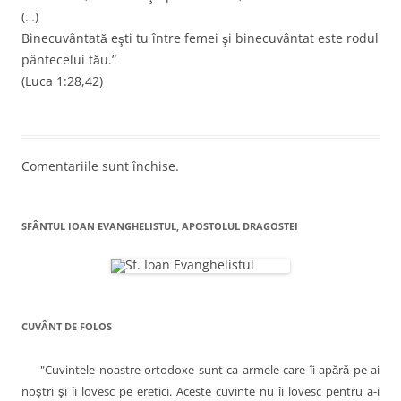
n
h
o
n
r
o
i
u
o
(…)
u
d
ă
u
ă
e
)
ă
t
Binecuvântată eşti tu între femei şi binecuvântat este rodul
)
î
)
n
pântecelui tău.”
i
t
r
(Luca 1:28,42)
c
-
o
f
o
e
r
l
e
a
e
s
Comentariile sunt închise.
t
r
ă
n
o
SFÂNTUL IOAN EVANGHELISTUL, APOSTOLUL DRAGOSTEI
u
ă
)
CUVÂNT DE FOLOS
"Cuvintele noastre ortodoxe sunt ca armele care îi apără pe ai
noştri şi îi lovesc pe eretici. Aceste cuvinte nu îi lovesc pentru a-i