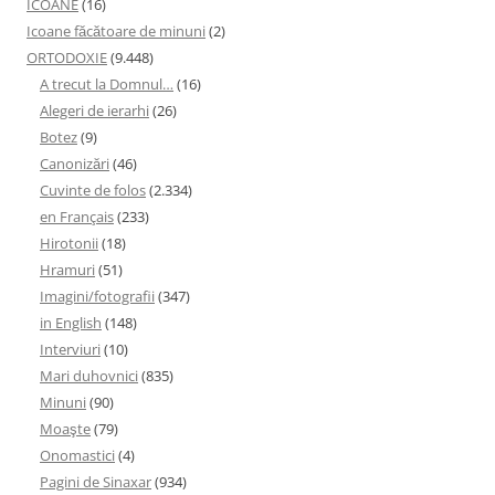
ICOANE
(16)
Icoane făcătoare de minuni
(2)
ORTODOXIE
(9.448)
A trecut la Domnul…
(16)
Alegeri de ierarhi
(26)
Botez
(9)
Canonizări
(46)
Cuvinte de folos
(2.334)
en Français
(233)
Hirotonii
(18)
Hramuri
(51)
Imagini/fotografii
(347)
in English
(148)
Interviuri
(10)
Mari duhovnici
(835)
Minuni
(90)
Moaşte
(79)
Onomastici
(4)
Pagini de Sinaxar
(934)