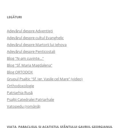
LEGĂTURI
Adevărul despre Adventişti
Adevărul despre cultul Evanghelic
Adevărul despre Martorii lui Iehova
Adevărul despre Penticostali
Blog "N-am cuvinte…"
Blog "Sf. Maria Magdalena"
Blog ORTODOX
Grupul Psaltic "Sf. Ier. Vasile cel Mare" (video)
Orthodoxologie
Patriarhia Rusă
Psalţii Catedralei Patriarhale
Vatopedu (română)
VIAŢA, PARACLISUL ŞI ACATISTUL SFÂNTULUI GAVRIIL GEORGIANUL