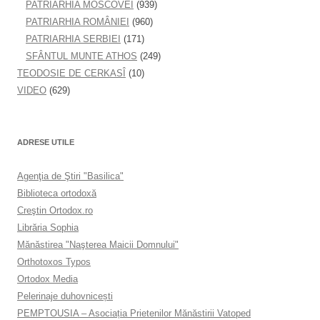
PATRIARHIA MOSCOVEI
(939)
PATRIARHIA ROMÂNIEI
(960)
PATRIARHIA SERBIEI
(171)
SFÂNTUL MUNTE ATHOS
(249)
TEODOSIE DE CERKASÎ
(10)
VIDEO
(629)
ADRESE UTILE
Agenţia de Ştiri "Basilica"
Biblioteca ortodoxă
Creştin Ortodox.ro
Librăria Sophia
Mănăstirea "Naşterea Maicii Domnului"
Orthotoxos Typos
Ortodox Media
Pelerinaje duhovnicești
PEMPTOUSIA – Asociația Prietenilor Mănăstirii Vatoped