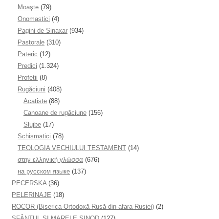
Moaşte
(79)
Onomastici
(4)
Pagini de Sinaxar
(934)
Pastorale
(310)
Pateric
(12)
Predici
(1.324)
Profetii
(8)
Rugăciuni
(408)
Acatiste
(88)
Canoane de rugăciune
(156)
Slujbe
(17)
Schismatici
(78)
TEOLOGIA VECHIULUI TESTAMENT
(14)
στην ελληνική γλώσσα
(676)
на русском языке
(137)
PECERSKA
(36)
PELERINAJE
(18)
ROCOR (Biserica Ortodoxă Rusă din afara Rusiei)
(2)
SFÂNTUL ȘI MARELE SINOD
(127)