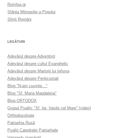
Romfea.gr
Sfânta Mitropolie a Pireului
Sfinţi Români
LEGĂTURI
Adevărul despre Adventişti
Adevărul despre cultul Evanghelic
Adevărul despre Martorii lui Iehova
Adevărul despre Penticostali
Blog "N-am cuvinte…"
Blog "Sf. Maria Magdalena"
Blog ORTODOX
Grupul Psaltic "Sf. Ier. Vasile cel Mare" (video)
Orthodoxologie
Patriarhia Rusă
Psalţii Catedralei Patriarhale
Vatopedu (română)