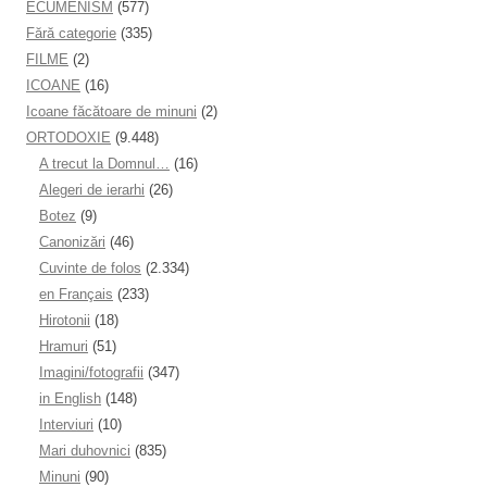
ECUMENISM
(577)
Fără categorie
(335)
FILME
(2)
ICOANE
(16)
Icoane făcătoare de minuni
(2)
ORTODOXIE
(9.448)
A trecut la Domnul…
(16)
Alegeri de ierarhi
(26)
Botez
(9)
Canonizări
(46)
Cuvinte de folos
(2.334)
en Français
(233)
Hirotonii
(18)
Hramuri
(51)
Imagini/fotografii
(347)
in English
(148)
Interviuri
(10)
Mari duhovnici
(835)
Minuni
(90)