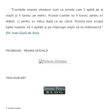
l
t
r
-
e
o
"Cuvintele noastre ortodoxe sunt ca armele care îi apără pe ai
f
e
noştri şi îi lovesc pe eretici. Aceste cuvinte nu îi lovesc pentru a-i
r
e
doborî, ci pentru a-i ridica după ce au căzut. Acesta este scopul
a
s
luptei noastre: să îi ajutăm şi pe vrăşmaşii noştri să se mântuiască."
t
r
(Sf. Ioan Gură de Aur).
ă
n
o
u
ă
)
FACEBOOK – PAGINA OFICIALĂ
TEOLOGIE.NET
CATEGORII