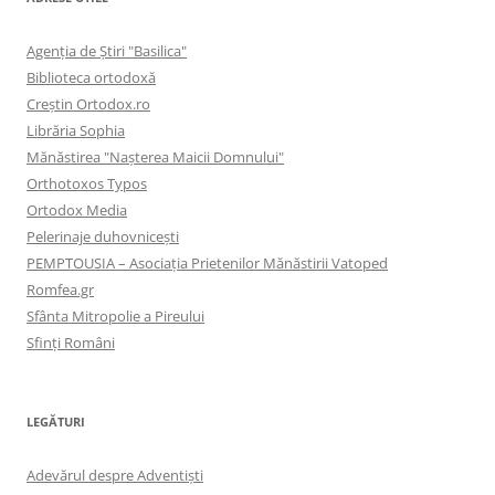
Agenţia de Ştiri "Basilica"
Biblioteca ortodoxă
Creştin Ortodox.ro
Librăria Sophia
Mănăstirea "Naşterea Maicii Domnului"
Orthotoxos Typos
Ortodox Media
Pelerinaje duhovnicești
PEMPTOUSIA – Asociația Prietenilor Mănăstirii Vatoped
Romfea.gr
Sfânta Mitropolie a Pireului
Sfinţi Români
LEGĂTURI
Adevărul despre Adventişti