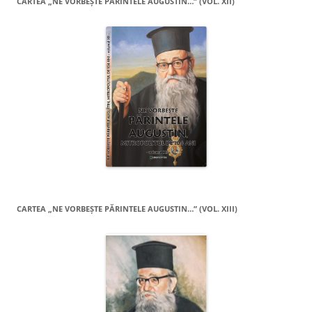
CARTEA „NE VORBEŞTE PĂRINTELE AUGUSTIN…” (VOL. XII)
CARTEA „NE VORBEŞTE PĂRINTELE AUGUSTIN…” (VOL. XIII)