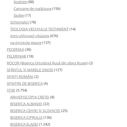
Acatiste
(88)
Canoane de rugăciune
(156)
Slujbe
(17)
Schismatici
(78)
TEOLOGIA VECHIULUI TESTAMENT
(14)
στην ελληνική γλώσσα
(676)
на русском языке
(137)
PECERSKA
(36)
PELERINAJE
(18)
ROCOR (Biserica Ortodoxă Rusă din afara Rusiei)
(2)
SFÂNTUL ȘI MARELE SINOD
(127)
SFINȚI ROMÂNI
(2)
SFINTIRI DE BISERICA
(6)
ŞTIRI
(5.754)
ARHIEPISCOPIA CRETEI
(8)
BISERICA ALBANIEI
(22)
BISERICA CEHIEI ŞI SLOVACIEI
(25)
BISERICA CIPRULUI
(136)
BISERICA ELADEI
(1.242)