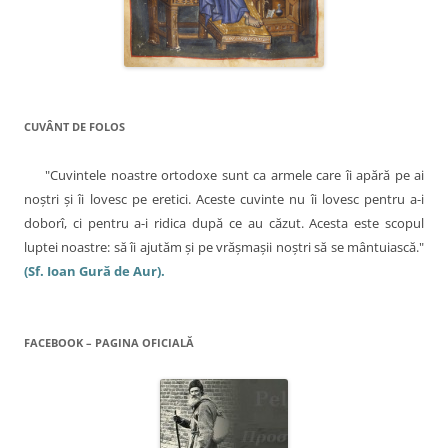
c
t
r
-
o
o
f
l
e
r
e
e
a
s
CUVÂNT DE FOLOS
t
r
ă
n
"Cuvintele noastre ortodoxe sunt ca armele care îi apără pe ai
o
u
noştri şi îi lovesc pe eretici. Aceste cuvinte nu îi lovesc pentru a-i
ă
)
doborî, ci pentru a-i ridica după ce au căzut. Acesta este scopul
luptei noastre: să îi ajutăm şi pe vrăşmaşii noştri să se mântuiască."
(Sf. Ioan Gură de Aur).
FACEBOOK – PAGINA OFICIALĂ