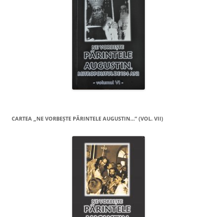
CARTEA „NE VORBEŞTE PĂRINTELE AUGUSTIN…” (VOL. VII)