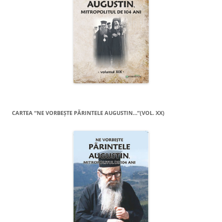
CARTEA “NE VORBEŞTE PĂRINTELE AUGUSTIN…”(VOL. XX)