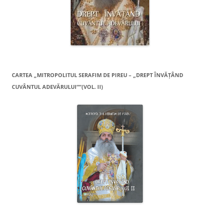
CARTEA „MITROPOLITUL SERAFIM DE PIREU – „DREPT ÎNVĂŢÂND
CUVÂNTUL ADEVĂRULUI””(VOL. II)