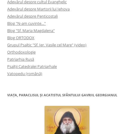
Adevărul despre cultul Evanghelic
Adevărul despre Martorii lui Iehova
Adevărul despre Penticostali
Blog "N-am cuvinte…"
Blog "Sf. Maria Magdalena"
Blog ORTODOX
Grupul Psaltic "Sf. Ier. Vasile cel Mare" (video)
Orthodoxologie
Patriarhia Rusă
Psalţii Catedralei Patriarhale
Vatopedu (română)
VIAŢA, PARACLISUL ŞI ACATISTUL SFÂNTULUI GAVRIIL GEORGIANUL