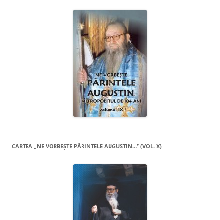
CARTEA „NE VORBEŞTE PĂRINTELE AUGUSTIN…” (VOL. X)