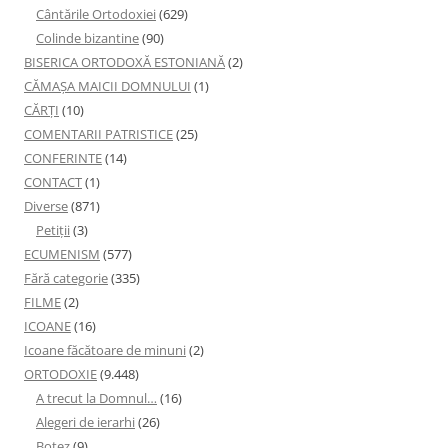
Cântările Ortodoxiei
(629)
Colinde bizantine
(90)
BISERICA ORTODOXĂ ESTONIANĂ
(2)
CĂMAȘA MAICII DOMNULUI
(1)
CĂRȚI
(10)
COMENTARII PATRISTICE
(25)
CONFERINTE
(14)
CONTACT
(1)
Diverse
(871)
Petiţii
(3)
ECUMENISM
(577)
Fără categorie
(335)
FILME
(2)
ICOANE
(16)
Icoane făcătoare de minuni
(2)
ORTODOXIE
(9.448)
A trecut la Domnul…
(16)
Alegeri de ierarhi
(26)
Botez
(9)