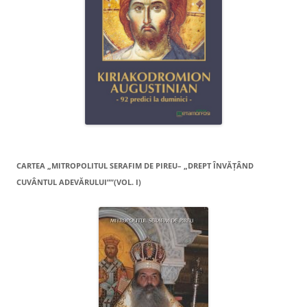
CARTEA „MITROPOLITUL SERAFIM DE PIREU– „DREPT ÎNVĂŢÂND
CUVÂNTUL ADEVĂRULUI””(VOL. I)