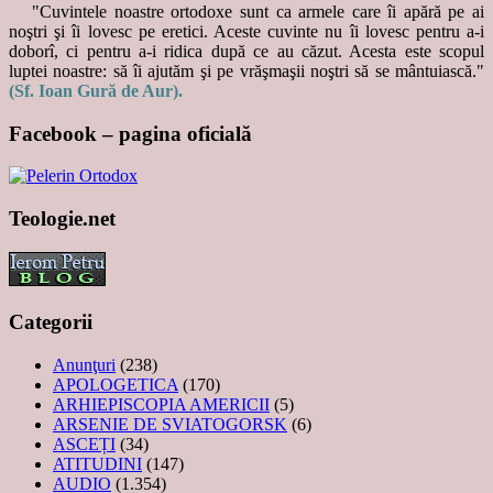
"Cuvintele noastre ortodoxe sunt ca armele care îi apără pe ai
noştri şi îi lovesc pe eretici. Aceste cuvinte nu îi lovesc pentru a-i
doborî, ci pentru a-i ridica după ce au căzut. Acesta este scopul
luptei noastre: să îi ajutăm şi pe vrăşmaşii noştri să se mântuiască."
(Sf. Ioan Gură de Aur).
Facebook – pagina oficială
Teologie.net
Categorii
Anunţuri
(238)
APOLOGETICA
(170)
ARHIEPISCOPIA AMERICII
(5)
ARSENIE DE SVIATOGORSK
(6)
ASCEȚI
(34)
ATITUDINI
(147)
AUDIO
(1.354)