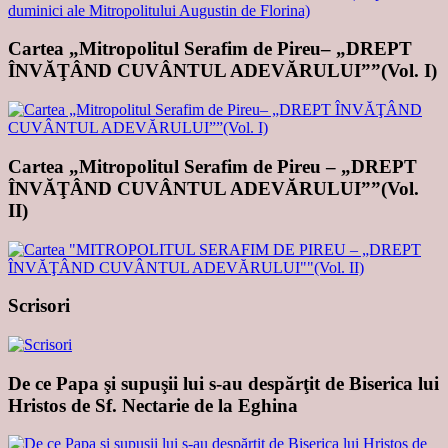
Cartea „Mitropolitul Serafim de Pireu– „DREPT
ÎNVĂŢÂND CUVÂNTUL ADEVĂRULUI””(Vol. I)
Cartea „Mitropolitul Serafim de Pireu – „DREPT
ÎNVĂŢÂND CUVÂNTUL ADEVĂRULUI””(Vol.
II)
Scrisori
De ce Papa şi supuşii lui s-au despărţit de Biserica lui
Hristos de Sf. Nectarie de la Eghina