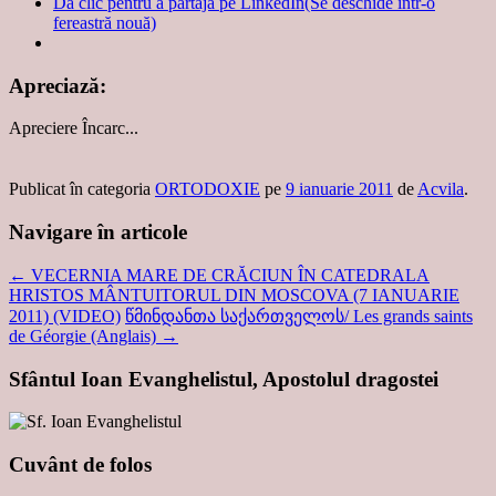
Dă clic pentru a partaja pe LinkedIn(Se deschide într-o
fereastră nouă)
Apreciază:
Apreciere
Încarc...
Publicat în categoria
ORTODOXIE
pe
9 ianuarie 2011
de
Acvila
.
Navigare în articole
←
VECERNIA MARE DE CRĂCIUN ÎN CATEDRALA
HRISTOS MÂNTUITORUL DIN MOSCOVA (7 IANUARIE
2011) (VIDEO)
წმინდანთა საქართველოს/ Les grands saints
de Géorgie (Anglais)
→
Sfântul Ioan Evanghelistul, Apostolul dragostei
Cuvânt de folos