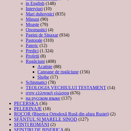
in English
(148)
Interviuri
(10)
Mari duhovnici
(835)
Minuni
(90)
Moaşte
(79)
Onomastici
(4)
Pagini de Sinaxar
(934)
Pastorale
(310)
Pateric
(12)
Predici
(1.324)
Profetii
(8)
Rugăciuni
(408)
Acatiste
(88)
Canoane de rugăciune
(156)
Slujbe
(17)
Schismatici
(78)
TEOLOGIA VECHIULUI TESTAMENT
(14)
στην ελληνική γλώσσα
(676)
на русском языке
(137)
PECERSKA
(36)
PELERINAJE
(18)
ROCOR (Biserica Ortodoxă Rusă din afara Rusiei)
(2)
SFÂNTUL ȘI MARELE SINOD
(127)
SFINȚI ROMÂNI
(2)
SFINTIRI DE BISERICA
(6)