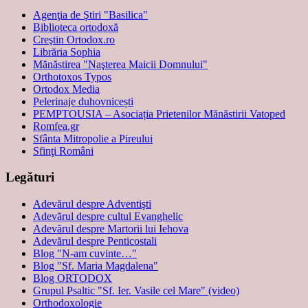
Agenţia de Ştiri "Basilica"
Biblioteca ortodoxă
Creştin Ortodox.ro
Librăria Sophia
Mănăstirea "Naşterea Maicii Domnului"
Orthotoxos Typos
Ortodox Media
Pelerinaje duhovnicești
PEMPTOUSIA – Asociația Prietenilor Mănăstirii Vatoped
Romfea.gr
Sfânta Mitropolie a Pireului
Sfinţi Români
Legături
Adevărul despre Adventişti
Adevărul despre cultul Evanghelic
Adevărul despre Martorii lui Iehova
Adevărul despre Penticostali
Blog "N-am cuvinte…"
Blog "Sf. Maria Magdalena"
Blog ORTODOX
Grupul Psaltic "Sf. Ier. Vasile cel Mare" (video)
Orthodoxologie