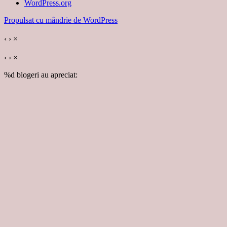
WordPress.org
Propulsat cu mândrie de WordPress
‹
›
×
‹
›
×
%d
blogeri au apreciat: