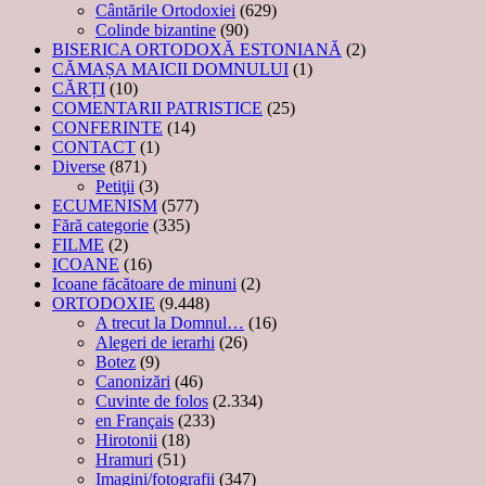
Cântările Ortodoxiei
(629)
Colinde bizantine
(90)
BISERICA ORTODOXĂ ESTONIANĂ
(2)
CĂMAȘA MAICII DOMNULUI
(1)
CĂRȚI
(10)
COMENTARII PATRISTICE
(25)
CONFERINTE
(14)
CONTACT
(1)
Diverse
(871)
Petiţii
(3)
ECUMENISM
(577)
Fără categorie
(335)
FILME
(2)
ICOANE
(16)
Icoane făcătoare de minuni
(2)
ORTODOXIE
(9.448)
A trecut la Domnul…
(16)
Alegeri de ierarhi
(26)
Botez
(9)
Canonizări
(46)
Cuvinte de folos
(2.334)
en Français
(233)
Hirotonii
(18)
Hramuri
(51)
Imagini/fotografii
(347)