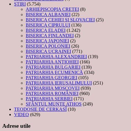
ŞTIRI
(5.754)
ARHIEPISCOPIA CRETEI
(8)
BISERICA ALBANIEI
(22)
BISERICA CEHIEI ŞI SLOVACIEI
(25)
BISERICA CIPRULUI
(136)
BISERICA ELADEI
(1.242)
BISERICA FINLANDEI
(2)
BISERICA JAPONIEI
(2)
BISERICA POLONIEI
(26)
BISERICA UCRAINEI
(771)
PATRIARHIA ALEXANDRIEI
(139)
PATRIARHIA ANTIOHIEI
(166)
PATRIARHIA BULGARIEI
(139)
PATRIARHIA ECUMENICĂ
(334)
PATRIARHIA GEORGIEI
(105)
PATRIARHIA IERUSALIMULUI
(251)
PATRIARHIA MOSCOVEI
(939)
PATRIARHIA ROMÂNIEI
(960)
PATRIARHIA SERBIEI
(171)
SFÂNTUL MUNTE ATHOS
(249)
TEODOSIE DE CERKASÎ
(10)
VIDEO
(629)
Adrese utile