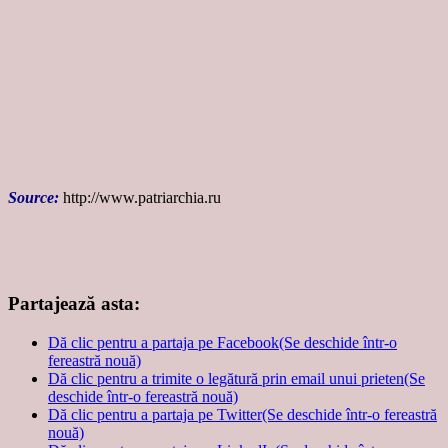
Source:
http://www.patriarchia.ru
Partajează asta:
Dă clic pentru a partaja pe Facebook(Se deschide într-o
fereastră nouă)
Dă clic pentru a trimite o legătură prin email unui prieten(Se
deschide într-o fereastră nouă)
Dă clic pentru a partaja pe Twitter(Se deschide într-o fereastră
nouă)