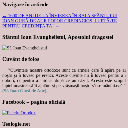
Navigare în articole
←
1600 DE ANI DE LA ÎNVIEREA ÎN RAI A SFÂNTULUI
IOAN GURĂ DE AUR
POPOR CREDINCIOS, LUPTĂ-TE
PENTRU CREDINŢA TA!
→
Sfântul Ioan Evanghelistul, Apostolul dragostei
Cuvânt de folos
"Cuvintele noastre ortodoxe sunt ca armele care îi apără pe ai
noştri şi îi lovesc pe eretici. Aceste cuvinte nu îi lovesc pentru a-i
doborî, ci pentru a-i ridica după ce au căzut. Acesta este scopul
luptei noastre: să îi ajutăm şi pe vrăşmaşii noştri să se mântuiască."
(Sf. Ioan Gură de Aur).
Facebook – pagina oficială
Teologie.net