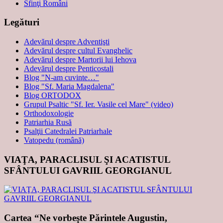
Sfinţi Români
Legături
Adevărul despre Adventişti
Adevărul despre cultul Evanghelic
Adevărul despre Martorii lui Iehova
Adevărul despre Penticostali
Blog "N-am cuvinte…"
Blog "Sf. Maria Magdalena"
Blog ORTODOX
Grupul Psaltic "Sf. Ier. Vasile cel Mare" (video)
Orthodoxologie
Patriarhia Rusă
Psalţii Catedralei Patriarhale
Vatopedu (română)
VIAŢA, PARACLISUL ŞI ACATISTUL
SFÂNTULUI GAVRIIL GEORGIANUL
Cartea “Ne vorbeşte Părintele Augustin,