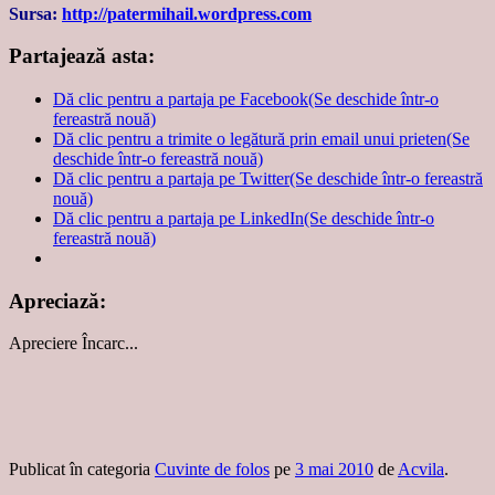
Sursa:
http://patermihail.wordpress.com
Partajează asta:
Dă clic pentru a partaja pe Facebook(Se deschide într-o
fereastră nouă)
Dă clic pentru a trimite o legătură prin email unui prieten(Se
deschide într-o fereastră nouă)
Dă clic pentru a partaja pe Twitter(Se deschide într-o fereastră
nouă)
Dă clic pentru a partaja pe LinkedIn(Se deschide într-o
fereastră nouă)
Apreciază:
Apreciere
Încarc...
Publicat în categoria
Cuvinte de folos
pe
3 mai 2010
de
Acvila
.