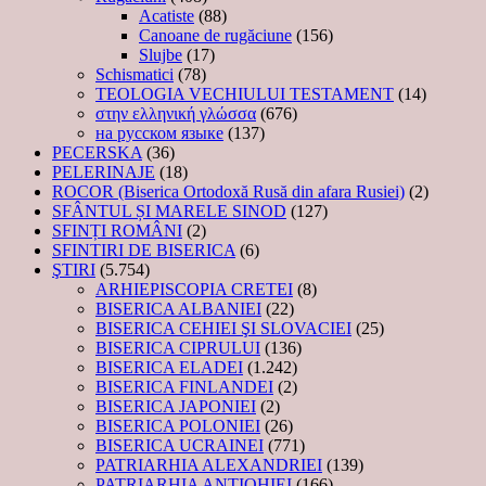
Acatiste
(88)
Canoane de rugăciune
(156)
Slujbe
(17)
Schismatici
(78)
TEOLOGIA VECHIULUI TESTAMENT
(14)
στην ελληνική γλώσσα
(676)
на русском языке
(137)
PECERSKA
(36)
PELERINAJE
(18)
ROCOR (Biserica Ortodoxă Rusă din afara Rusiei)
(2)
SFÂNTUL ȘI MARELE SINOD
(127)
SFINȚI ROMÂNI
(2)
SFINTIRI DE BISERICA
(6)
ŞTIRI
(5.754)
ARHIEPISCOPIA CRETEI
(8)
BISERICA ALBANIEI
(22)
BISERICA CEHIEI ŞI SLOVACIEI
(25)
BISERICA CIPRULUI
(136)
BISERICA ELADEI
(1.242)
BISERICA FINLANDEI
(2)
BISERICA JAPONIEI
(2)
BISERICA POLONIEI
(26)
BISERICA UCRAINEI
(771)
PATRIARHIA ALEXANDRIEI
(139)
PATRIARHIA ANTIOHIEI
(166)