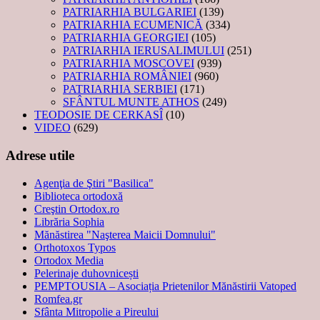
PATRIARHIA BULGARIEI
(139)
PATRIARHIA ECUMENICĂ
(334)
PATRIARHIA GEORGIEI
(105)
PATRIARHIA IERUSALIMULUI
(251)
PATRIARHIA MOSCOVEI
(939)
PATRIARHIA ROMÂNIEI
(960)
PATRIARHIA SERBIEI
(171)
SFÂNTUL MUNTE ATHOS
(249)
TEODOSIE DE CERKASÎ
(10)
VIDEO
(629)
Adrese utile
Agenţia de Ştiri "Basilica"
Biblioteca ortodoxă
Creştin Ortodox.ro
Librăria Sophia
Mănăstirea "Naşterea Maicii Domnului"
Orthotoxos Typos
Ortodox Media
Pelerinaje duhovnicești
PEMPTOUSIA – Asociația Prietenilor Mănăstirii Vatoped
Romfea.gr
Sfânta Mitropolie a Pireului