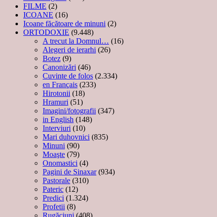
FILME
(2)
ICOANE
(16)
Icoane făcătoare de minuni
(2)
ORTODOXIE
(9.448)
A trecut la Domnul…
(16)
Alegeri de ierarhi
(26)
Botez
(9)
Canonizări
(46)
Cuvinte de folos
(2.334)
en Français
(233)
Hirotonii
(18)
Hramuri
(51)
Imagini/fotografii
(347)
in English
(148)
Interviuri
(10)
Mari duhovnici
(835)
Minuni
(90)
Moaşte
(79)
Onomastici
(4)
Pagini de Sinaxar
(934)
Pastorale
(310)
Pateric
(12)
Predici
(1.324)
Profetii
(8)
Rugăciuni
(408)