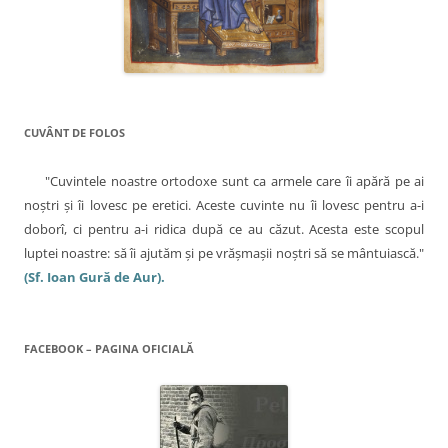
f
l
e
r
e
e
a
s
t
r
ă
n
o
CUVÂNT DE FOLOS
u
ă
)
"Cuvintele noastre ortodoxe sunt ca armele care îi apără pe ai
noştri şi îi lovesc pe eretici. Aceste cuvinte nu îi lovesc pentru a-i
doborî, ci pentru a-i ridica după ce au căzut. Acesta este scopul
luptei noastre: să îi ajutăm şi pe vrăşmaşii noştri să se mântuiască."
(Sf. Ioan Gură de Aur).
FACEBOOK – PAGINA OFICIALĂ