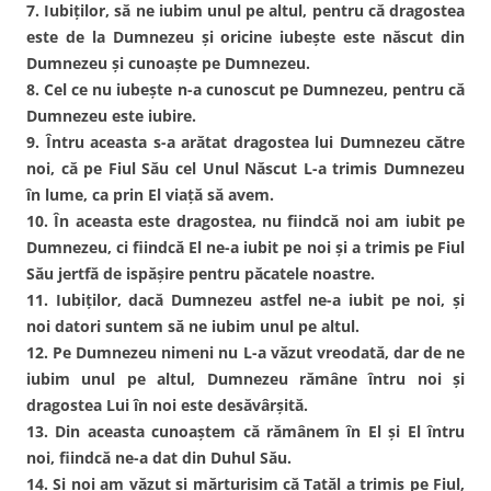
7. Iubiţilor, să ne iubim unul pe altul, pentru că dragostea
este de la Dumnezeu şi oricine iubeşte este născut din
Dumnezeu şi cunoaşte pe Dumnezeu.
8. Cel ce nu iubeşte n-a cunoscut pe Dumnezeu, pentru că
Dumnezeu este iubire.
9. Întru aceasta s-a arătat dragostea lui Dumnezeu către
noi, că pe Fiul Său cel Unul Născut L-a trimis Dumnezeu
în lume, ca prin El viaţă să avem.
10. În aceasta este dragostea, nu fiindcă noi am iubit pe
Dumnezeu, ci fiindcă El ne-a iubit pe noi şi a trimis pe Fiul
Său jertfă de ispăşire pentru păcatele noastre.
11. Iubiţilor, dacă Dumnezeu astfel ne-a iubit pe noi, şi
noi datori suntem să ne iubim unul pe altul.
12. Pe Dumnezeu nimeni nu L-a văzut vreodată, dar de ne
iubim unul pe altul, Dumnezeu rămâne întru noi şi
dragostea Lui în noi este desăvârşită.
13. Din aceasta cunoaştem că rămânem în El şi El întru
noi, fiindcă ne-a dat din Duhul Său.
14. Şi noi am văzut şi mărturisim că Tatăl a trimis pe Fiul,