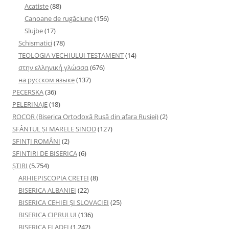
Acatiste
(88)
Canoane de rugăciune
(156)
Slujbe
(17)
Schismatici
(78)
TEOLOGIA VECHIULUI TESTAMENT
(14)
στην ελληνική γλώσσα
(676)
на русском языке
(137)
PECERSKA
(36)
PELERINAJE
(18)
ROCOR (Biserica Ortodoxă Rusă din afara Rusiei)
(2)
SFÂNTUL ȘI MARELE SINOD
(127)
SFINȚI ROMÂNI
(2)
SFINTIRI DE BISERICA
(6)
ŞTIRI
(5.754)
ARHIEPISCOPIA CRETEI
(8)
BISERICA ALBANIEI
(22)
BISERICA CEHIEI ŞI SLOVACIEI
(25)
BISERICA CIPRULUI
(136)
BISERICA ELADEI
(1.242)