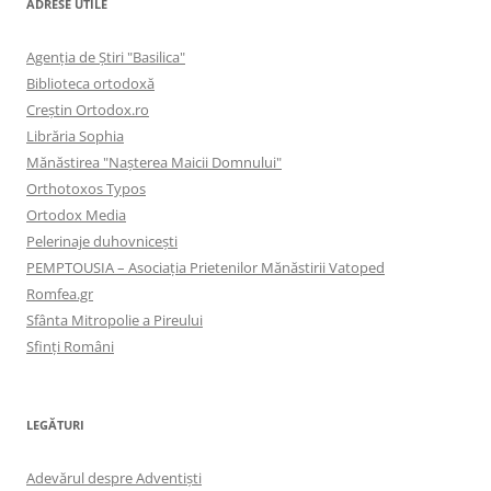
ADRESE UTILE
Agenţia de Ştiri "Basilica"
Biblioteca ortodoxă
Creştin Ortodox.ro
Librăria Sophia
Mănăstirea "Naşterea Maicii Domnului"
Orthotoxos Typos
Ortodox Media
Pelerinaje duhovnicești
PEMPTOUSIA – Asociația Prietenilor Mănăstirii Vatoped
Romfea.gr
Sfânta Mitropolie a Pireului
Sfinţi Români
LEGĂTURI
Adevărul despre Adventişti