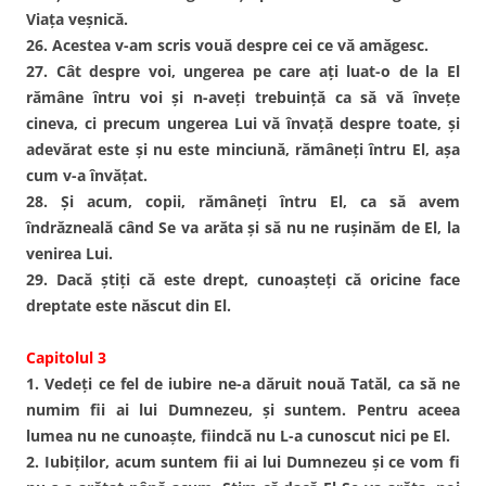
Viaţa veşnică.
26. Acestea v-am scris vouă despre cei ce vă amăgesc.
27. Cât despre voi, ungerea pe care aţi luat-o de la El
rămâne întru voi şi n-aveţi trebuinţă ca să vă înveţe
cineva, ci precum ungerea Lui vă învaţă despre toate, şi
adevărat este şi nu este minciună, rămâneţi întru El, aşa
cum v-a învăţat.
28. Şi acum, copii, rămâneţi întru El, ca să avem
îndrăzneală când Se va arăta şi să nu ne ruşinăm de El, la
venirea Lui.
29. Dacă ştiţi că este drept, cunoaşteţi că oricine face
dreptate este născut din El.
Capitolul 3
1. Vedeţi ce fel de iubire ne-a dăruit nouă Tatăl, ca să ne
numim fii ai lui Dumnezeu, şi suntem. Pentru aceea
lumea nu ne cunoaşte, fiindcă nu L-a cunoscut nici pe El.
2. Iubiţilor, acum suntem fii ai lui Dumnezeu şi ce vom fi