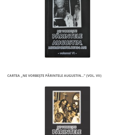
CARTEA „NE VORBEŞTE PĂRINTELE AUGUSTIN…” (VOL. VII)