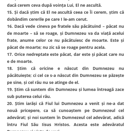
dacă cerem ceva după voinţa Lui, El ne ascultă.
15. Şi dacă ştim că El ne ascultă ceea ce Îi cerem, ştim că
dobândim cererile pe care I le-am cerut.
16. Dacă vede cineva pe fratele său păcătuind – păcat nu
de moarte – să se roage, şi Dumnezeu va da viaţă acelui
frate, anume celor ce nu păcătuiesc de moarte. Este şi
păcat de moarte; nu zic să se roage pentru acela.
17. Orice nedreptate este păcat, dar este şi păcat care nu
e de moarte.
18. Ştim că oricine e născut din Dumnezeu nu
păcătuieşte; ci cel ce s-a născut din Dumnezeu se păzeşte
pe sine, şi cel rău nu se atinge de el.
19. Ştim că suntem din Dumnezeu şi lumea întreagă zace
sub puterea celui rău.
20. Ştim iarăşi că Fiul lui Dumnezeu a venit şi ne-a dat
nouă pricepere, ca să cunoaştem pe Dumnezeul cel
adevărat; şi noi suntem în Dumnezeul cel adevărat, adică
întru Fiul Său Iisus Hristos. Acesta este adevăratul