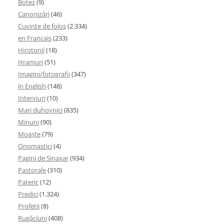
Botez
(9)
Canonizări
(46)
Cuvinte de folos
(2.334)
en Français
(233)
Hirotonii
(18)
Hramuri
(51)
Imagini/fotografii
(347)
in English
(148)
Interviuri
(10)
Mari duhovnici
(835)
Minuni
(90)
Moaşte
(79)
Onomastici
(4)
Pagini de Sinaxar
(934)
Pastorale
(310)
Pateric
(12)
Predici
(1.324)
Profetii
(8)
Rugăciuni
(408)