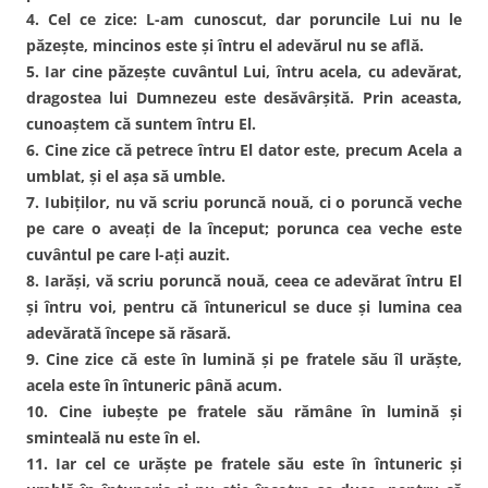
4. Cel ce zice: L-am cunoscut, dar poruncile Lui nu le
păzeşte, mincinos este şi întru el adevărul nu se află.
5. Iar cine păzeşte cuvântul Lui, întru acela, cu adevărat,
dragostea lui Dumnezeu este desăvârşită. Prin aceasta,
cunoaştem că suntem întru El.
6. Cine zice că petrece întru El dator este, precum Acela a
umblat, şi el aşa să umble.
7. Iubiţilor, nu vă scriu poruncă nouă, ci o poruncă veche
pe care o aveaţi de la început; porunca cea veche este
cuvântul pe care l-aţi auzit.
8. Iarăşi, vă scriu poruncă nouă, ceea ce adevărat întru El
şi întru voi, pentru că întunericul se duce şi lumina cea
adevărată începe să răsară.
9. Cine zice că este în lumină şi pe fratele său îl urăşte,
acela este în întuneric până acum.
10. Cine iubeşte pe fratele său rămâne în lumină şi
sminteală nu este în el.
11. Iar cel ce urăşte pe fratele său este în întuneric şi