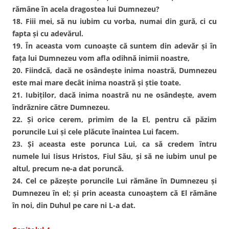
rămâne în acela dragostea lui Dumnezeu?
18. Fiii mei, să nu iubim cu vorba, numai din gură, ci cu
fapta şi cu adevărul.
19. În aceasta vom cunoaşte că suntem din adevăr şi în
faţa lui Dumnezeu vom afla odihnă inimii noastre,
20. Fiindcă, dacă ne osândeşte inima noastră, Dumnezeu
este mai mare decât inima noastră şi ştie toate.
21. Iubiţilor, dacă inima noastră nu ne osândeşte, avem
îndrăznire către Dumnezeu.
22. Şi orice cerem, primim de la El, pentru că păzim
poruncile Lui şi cele plăcute înaintea Lui facem.
23. Şi aceasta este porunca Lui, ca să credem întru
numele lui Iisus Hristos, Fiul Său, şi să ne iubim unul pe
altul, precum ne-a dat poruncă.
24. Cel ce păzeşte poruncile Lui rămâne în Dumnezeu şi
Dumnezeu în el; şi prin aceasta cunoaştem că El rămâne
în noi, din Duhul pe care ni L-a dat.