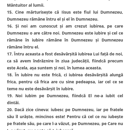
Mântuitor al lumii.
15. Cine mărturiseşte că Iisus este fiul lui Dumnezeu,
Dumnezeu rămâne întru el şi el în Dumnezeu.
16. Şi noi am cunoscut şi am crezut iubirea, pe care
Dumnezeu o are către noi. Dumnezeu este iubire şi cel ce
rămâne în iubire rămâne în Dumnezeu şi Dumnezeu
rămâne întru el.
17. Întru aceasta a fost desăvârşită iubirea Lui faţă de noi,
ca să avem îndrăznire în ziua judecăţii, fiindcă precum
este Acela, aşa suntem şi noi, în lumea aceasta.
18. În iubire nu este frică, ci iubirea desăvârşită alungă
frica, pentru că frica are cu sine pedeapsa, iar cel ce se
teme nu este desăvârşit în iubire.
19. Noi iubim pe Dumnezeu, fiindcă El ne-a iubit cel
dintâi.
20. Dacă zice cineva: iubesc pe Dumnezeu, iar pe fratele
său îl urăşte, mincinos este! Pentru că cel ce nu iubeşte
pe fratele său, pe care l-a văzut, pe Dumnezeu, pe Care nu