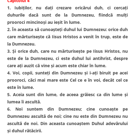
Capitolul 4
1. Iubiţilor, nu daţi crezare oricărui duh, ci cercaţi
duhurile dacă sunt de la Dumnezeu, fiindcă mulţi
prooroci mincinoşi au ieşit în lume.
2. În aceasta să cunoaşteţi duhul lui Dumnezeu: orice duh
care mărturiseşte că Iisus Hristos a venit în trup, este de
la Dumnezeu.
3. Şi orice duh, care nu mărturiseşte pe Iisus Hristos, nu
este de la Dumnezeu, ci este duhul lui antihrist, despre
care aţi auzit că vine şi acum este chiar în lume.
4. Voi, copii, sunteţi din Dumnezeu şi i-aţi biruit pe acei
prooroci, căci mai mare este Cel ce e în voi, decât cel ce
este în lume.
5. Aceia sunt din lume, de aceea grăiesc ca din lume şi
lumea îi ascultă.
6. Noi suntem din Dumnezeu; cine cunoaşte pe
Dumnezeu ascultă de noi; cine nu este din Dumnezeu nu
ascultă de noi. Din aceasta cunoaştem Duhul adevărului
şi duhul rătăcirii.