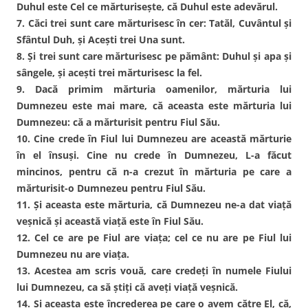
Duhul este Cel ce mărturiseşte, că Duhul este adevărul.
7. Căci trei sunt care mărturisesc în cer: Tatăl, Cuvântul şi
Sfântul Duh, şi Aceşti trei Una sunt.
8. Şi trei sunt care mărturisesc pe pământ: Duhul şi apa şi
sângele, şi aceşti trei mărturisesc la fel.
9. Dacă primim mărturia oamenilor, mărturia lui
Dumnezeu este mai mare, că aceasta este mărturia lui
Dumnezeu: că a mărturisit pentru Fiul Său.
10. Cine crede în Fiul lui Dumnezeu are această mărturie
în el însuşi. Cine nu crede în Dumnezeu, L-a făcut
mincinos, pentru că n-a crezut în mărturia pe care a
mărturisit-o Dumnezeu pentru Fiul Său.
11. Şi aceasta este mărturia, că Dumnezeu ne-a dat viaţă
veşnică şi această viaţă este în Fiul Său.
12. Cel ce are pe Fiul are viaţa; cel ce nu are pe Fiul lui
Dumnezeu nu are viaţa.
13. Acestea am scris vouă, care credeţi în numele Fiului
lui Dumnezeu, ca să ştiţi că aveţi viaţă veşnică.
14. Şi aceasta este încrederea pe care o avem către El, că,