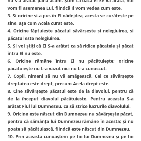
nu s-a arătat până acum. Ştim că dacă El Se va arăta, noi
vom fi asemenea Lui, fiindcă Îl vom vedea cum este.
3. Şi oricine şi-a pus în El nădejdea, acesta se curăţeşte pe
sine, aşa cum Acela curat este.
4. Oricine făptuieşte păcatul săvârşeşte şi nelegiuirea, şi
păcatul este nelegiuirea.
5. Şi voi ştiţi că El S-a arătat ca să ridice păcatele şi păcat
întru El nu este.
6. Oricine rămâne întru El nu păcătuieşte; oricine
păcătuieşte nu L-a văzut nici nu L-a cunoscut.
7. Copii, nimeni să nu vă amăgească. Cel ce săvârşeşte
dreptatea este drept, precum Acela drept este.
8. Cine săvârşeşte păcatul este de la diavolul, pentru că
de la început diavolul păcătuieşte. Pentru aceasta S-a
arătat Fiul lui Dumnezeu, ca să strice lucrurile diavolului.
9. Oricine este născut din Dumnezeu nu săvârşeşte păcat,
pentru că sămânţa lui Dumnezeu rămâne în acesta; şi nu
poate să păcătuiască, fiindcă este născut din Dumnezeu.
10. Prin aceasta cunoaştem pe fiii lui Dumnezeu şi pe fiii