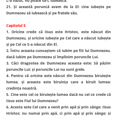
L-a văzut, nu poate să-L iubească.
21. Şi această poruncă avem de la El: cine iubeşte pe
Dumnezeu să iubească şi pe fratele său.
Capitolul 5
1. Oricine crede că Iisus este Hristos, este născut din
Dumnezeu, şi oricine iubeşte pe Cel care a născut iubeşte
şi pe Cel ce S-a născut din El.
2. Întru aceasta cunoaştem că iubim pe fiii lui Dumnezeu,
dacă iubim pe Dumnezeu şi împlinim poruncile Lui.
3. Căci dragostea de Dumnezeu aceasta este: Să păzim
poruncile Lui; şi poruncile Lui nu sunt grele.
4. Pentru că oricine este născut din Dumnezeu biruieşte
lumea, şi aceasta este biruinţa care a biruit lumea:
credinţa noastră.
5. Cine este cel ce biruieşte lumea dacă nu cel ce crede că
Iisus este Fiul lui Dumnezeu?
6. Acesta este Cel care a venit prin apă şi prin sânge: Iisus
Hristos; nu numai prin apă, ci prin apă şi prin sânge; şi