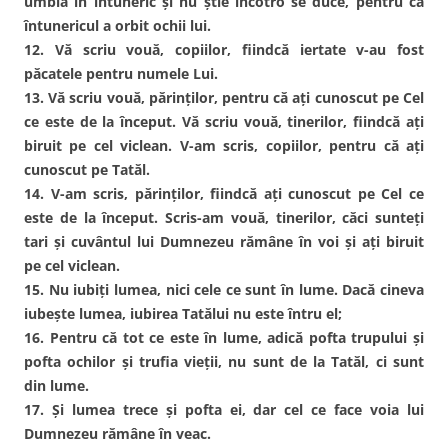
umblă în întuneric şi nu ştie încotro se duce, pentru că
întunericul a orbit ochii lui.
12. Vă scriu vouă, copiilor, fiindcă iertate v-au fost
păcatele pentru numele Lui.
13. Vă scriu vouă, părinţilor, pentru că aţi cunoscut pe Cel
ce este de la început. Vă scriu vouă, tinerilor, fiindcă aţi
biruit pe cel viclean. V-am scris, copiilor, pentru că aţi
cunoscut pe Tatăl.
14. V-am scris, părinţilor, fiindcă aţi cunoscut pe Cel ce
este de la început. Scris-am vouă, tinerilor, căci sunteţi
tari şi cuvântul lui Dumnezeu rămâne în voi şi aţi biruit
pe cel viclean.
15. Nu iubiţi lumea, nici cele ce sunt în lume. Dacă cineva
iubeşte lumea, iubirea Tatălui nu este întru el;
16. Pentru că tot ce este în lume, adică pofta trupului şi
pofta ochilor şi trufia vieţii, nu sunt de la Tatăl, ci sunt
din lume.
17. Şi lumea trece şi pofta ei, dar cel ce face voia lui
Dumnezeu rămâne în veac.