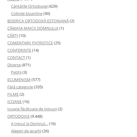
Cântările Ortodoxiei
(629)
Colinde bizantine
(90)
BISERICA ORTODOXĂ ESTONIANĂ
(2)
CĂMAȘA MAICII DOMNULUI
(1)
CĂRȚI
(10)
COMENTARII PATRISTICE
(25)
CONFERINTE
(14)
CONTACT
(1)
Diverse
(871)
Petiţii
(3)
ECUMENISM
(577)
Fără categorie
(335)
FILME
(2)
ICOANE
(16)
Icoane făcătoare de minuni
(2)
ORTODOXIE
(9.448)
A trecut la Domnul…
(16)
Alegeri de ierarhi
(26)