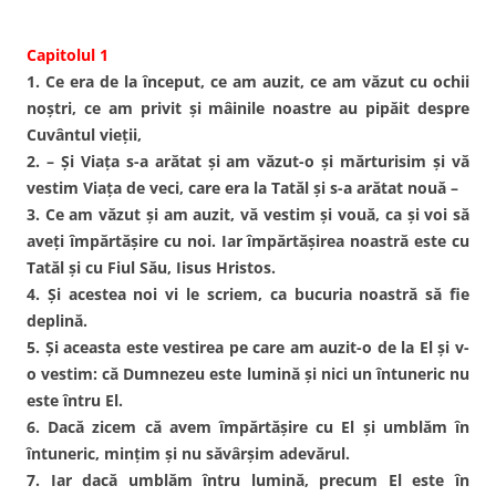
Capitolul 1
1. Ce era de la început, ce am auzit, ce am văzut cu ochii
noştri, ce am privit şi mâinile noastre au pipăit despre
Cuvântul vieţii,
2. – Şi Viaţa s-a arătat şi am văzut-o şi mărturisim şi vă
vestim Viaţa de veci, care era la Tatăl şi s-a arătat nouă –
3. Ce am văzut şi am auzit, vă vestim şi vouă, ca şi voi să
aveţi împărtăşire cu noi. Iar împărtăşirea noastră este cu
Tatăl şi cu Fiul Său, Iisus Hristos.
4. Şi acestea noi vi le scriem, ca bucuria noastră să fie
deplină.
5. Şi aceasta este vestirea pe care am auzit-o de la El şi v-
o vestim: că Dumnezeu este lumină şi nici un întuneric nu
este întru El.
6. Dacă zicem că avem împărtăşire cu El şi umblăm în
întuneric, minţim şi nu săvârşim adevărul.
7. Iar dacă umblăm întru lumină, precum El este în