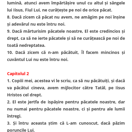
lumină, atunci avem împărtăşire unul cu altul şi sângele
lui Iisus, Fiul Lui, ne curăţeşte pe noi de orice păcat.
8. Dacă zicem că păcat nu avem, ne amăgim pe noi înşine
şi adevărul nu este întru noi.
9. Dacă mărturisim păcatele noastre, El este credincios şi
drept, ca să ne ierte păcatele şi să ne curăţească pe noi de
toată nedreptatea.
10. Dacă zicem că n-am păcătuit, Îl facem mincinos şi
cuvântul Lui nu este întru noi.
Capitolul 2
1. Copiii mei, acestea vi le scriu, ca să nu păcătuiţi, şi dacă
va păcătui cineva, avem mijlocitor către Tatăl, pe Iisus
Hristos cel drept.
2. El este jertfa de ispăşire pentru păcatele noastre, dar
nu numai pentru păcatele noastre, ci şi pentru ale lumii
întregi.
3. Şi întru aceasta ştim că L-am cunoscut, dacă păzim
poruncile Lui.