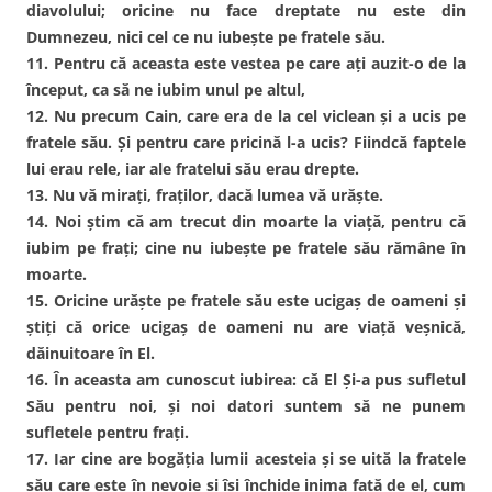
diavolului; oricine nu face dreptate nu este din
Dumnezeu, nici cel ce nu iubeşte pe fratele său.
11. Pentru că aceasta este vestea pe care aţi auzit-o de la
început, ca să ne iubim unul pe altul,
12. Nu precum Cain, care era de la cel viclean şi a ucis pe
fratele său. Şi pentru care pricină l-a ucis? Fiindcă faptele
lui erau rele, iar ale fratelui său erau drepte.
13. Nu vă miraţi, fraţilor, dacă lumea vă urăşte.
14. Noi ştim că am trecut din moarte la viaţă, pentru că
iubim pe fraţi; cine nu iubeşte pe fratele său rămâne în
moarte.
15. Oricine urăşte pe fratele său este ucigaş de oameni şi
ştiţi că orice ucigaş de oameni nu are viaţă veşnică,
dăinuitoare în El.
16. În aceasta am cunoscut iubirea: că El Şi-a pus sufletul
Său pentru noi, şi noi datori suntem să ne punem
sufletele pentru fraţi.
17. Iar cine are bogăţia lumii acesteia şi se uită la fratele
său care este în nevoie şi îşi închide inima faţă de el, cum