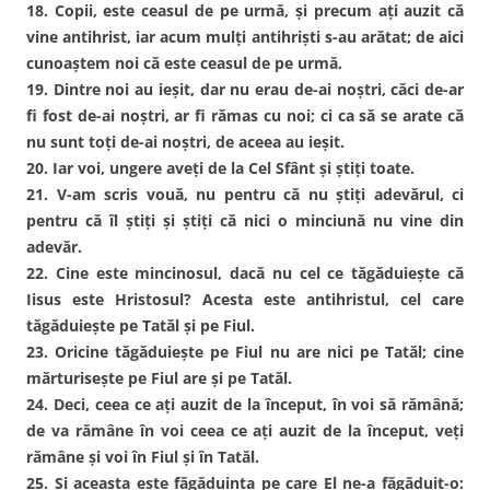
18. Copii, este ceasul de pe urmă, şi precum aţi auzit că
vine antihrist, iar acum mulţi antihrişti s-au arătat; de aici
cunoaştem noi că este ceasul de pe urmă.
19. Dintre noi au ieşit, dar nu erau de-ai noştri, căci de-ar
fi fost de-ai noştri, ar fi rămas cu noi; ci ca să se arate că
nu sunt toţi de-ai noştri, de aceea au ieşit.
20. Iar voi, ungere aveţi de la Cel Sfânt şi ştiţi toate.
21. V-am scris vouă, nu pentru că nu ştiţi adevărul, ci
pentru că îl ştiţi şi ştiţi că nici o minciună nu vine din
adevăr.
22. Cine este mincinosul, dacă nu cel ce tăgăduieşte că
Iisus este Hristosul? Acesta este antihristul, cel care
tăgăduieşte pe Tatăl şi pe Fiul.
23. Oricine tăgăduieşte pe Fiul nu are nici pe Tatăl; cine
mărturiseşte pe Fiul are şi pe Tatăl.
24. Deci, ceea ce aţi auzit de la început, în voi să rămână;
de va rămâne în voi ceea ce aţi auzit de la început, veţi
rămâne şi voi în Fiul şi în Tatăl.
25. Şi aceasta este făgăduinţa pe care El ne-a făgăduit-o: