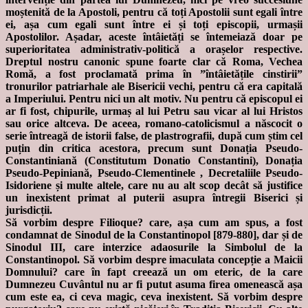
moștenită de la Apostoli, pentru că toți Apostolii sunt egali între
ei, așa cum egali sunt între ei și toți episcopii, urmașii
Apostolilor. Așadar, aceste întâietăți se întemeiază doar pe
superioritatea administrativ-politică a orașelor respective.
Dreptul nostru canonic spune foarte clar că Roma, Vechea
Romă, a fost proclamată prima în ”întâietățile cinstirii”
tronurilor patriarhale ale Bisericii vechi, pentru că era capitală
a Imperiului. Pentru nici un alt motiv. Nu pentru că episcopul ei
ar fi fost, chipurile, urmaș al lui Petru sau vicar al lui Hristos
sau orice altceva. De aceea, romano-catolicismul a născocit o
serie întreagă de istorii false, de plastrografii, după cum știm cel
puțin din critica acestora, precum sunt Donația Pseudo-
Constantiniană (Constitutum Donatio Constantini), Donația
Pseudo-Pepiniană, Pseudo-Clementinele , Decretaliile Pseudo-
Isidoriene și multe altele, care nu au alt scop decât să justifice
un inexistent primat al puterii asupra întregii Biserici și
jurisdicții.
Să vorbim despre Filioque? care, așa cum am spus, a fost
condamnat de Sinodul de la Constantinopol [879-880], dar și de
Sinodul III, care interzice adaosurile la Simbolul de la
Constantinopol. Să vorbim despre imaculata concepție a Maicii
Domnului? care în fapt creează un om eteric, de la care
Dumnezeu Cuvântul nu ar fi putut asuma firea omenească așa
cum este ea, ci ceva magic, ceva inexistent. Să vorbim despre