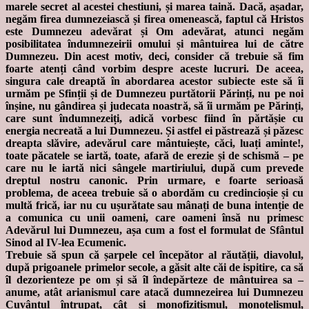
marele secret al acestei chestiuni, și marea taină. Dacă, așadar,
negăm firea dumnezeiască și firea omenească, faptul că Hristos
este Dumnezeu adevărat și Om adevărat, atunci negăm
posibilitatea îndumnezeirii omului și mântuirea lui de către
Dumnezeu. Din acest motiv, deci, consider că trebuie să fim
foarte atenți când vorbim despre aceste lucruri. De aceea,
singura cale dreaptă în abordarea acestor subiecte este să îi
urmăm pe Sfinții și de Dumnezeu purtătorii Părinți, nu pe noi
înșine, nu gândirea și judecata noastră, să îi urmăm pe Părinți,
care sunt îndumnezeiți, adică vorbesc fiind în părtășie cu
energia necreată a lui Dumnezeu. Și astfel ei păstrează și păzesc
dreapta slăvire, adevărul care mântuiește, căci, luați aminte!,
toate păcatele se iartă, toate, afară de erezie și de schismă – pe
care nu le iartă nici sângele martiriului, după cum prevede
dreptul nostru canonic. Prin urmare, e foarte serioasă
problema, de aceea trebuie să o abordăm cu credincioșie și cu
multă frică, iar nu cu ușurătate sau mânați de buna intenție de
a comunica cu unii oameni, care oameni însă nu primesc
Adevărul lui Dumnezeu, așa cum a fost el formulat de Sfântul
Sinod al IV-lea Ecumenic.
Trebuie să spun că șarpele cel începător al răutății, diavolul,
după prigoanele primelor secole, a găsit alte căi de ispitire, ca să
îl dezorienteze pe om și să îl îndepărteze de mântuirea sa –
anume, atât arianismul care atacă dumnezeirea lui Dumnezeu
Cuvântul întrupat, cât și monofizitismul, monotelismul,