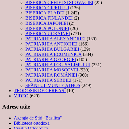
BISERICA CEHIEI ŞI SLOVACIEI
(25)
BISERICA CIPRULUI
(136)
BISERICA ELADEI
(1.242)
BISERICA FINLANDEI
(2)
BISERICA JAPONIEI
(2)
BISERICA POLONIEI
(26)
BISERICA UCRAINEI
(771)
PATRIARHIA ALEXANDRIEI
(139)
PATRIARHIA ANTIOHIEI
(166)
PATRIARHIA BULGARIEI
(139)
PATRIARHIA ECUMENICĂ
(334)
PATRIARHIA GEORGIEI
(105)
PATRIARHIA IERUSALIMULUI
(251)
PATRIARHIA MOSCOVEI
(939)
PATRIARHIA ROMÂNIEI
(960)
PATRIARHIA SERBIEI
(171)
SFÂNTUL MUNTE ATHOS
(249)
TEODOSIE DE CERKASÎ
(10)
VIDEO
(629)
Adrese utile
Agenţia de Ştiri "Basilica"
Biblioteca ortodoxă
Creştin Ortodox.ro