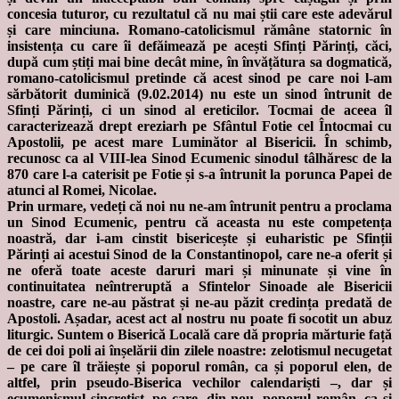
concesia tuturor, cu rezultatul că nu mai știi care este adevărul
și care minciuna. Romano-catolicismul rămâne statornic în
insistența cu care îi defăimează pe acești Sfinți Părinți, căci,
după cum știți mai bine decât mine, în învățătura sa dogmatică,
romano-catolicismul pretinde că acest sinod pe care noi l-am
sărbătorit duminică (9.02.2014) nu este un sinod întrunit de
Sfinți Părinți, ci un sinod al ereticilor. Tocmai de aceea îl
caracterizează drept ereziarh pe Sfântul Fotie cel Întocmai cu
Apostolii, pe acest mare Luminător al Bisericii. În schimb,
recunosc ca al VIII-lea Sinod Ecumenic sinodul tâlhăresc de la
870 care l-a caterisit pe Fotie și s-a întrunit la porunca Papei de
atunci al Romei, Nicolae.
Prin urmare, vedeți că noi nu ne-am întrunit pentru a proclama
un Sinod Ecumenic, pentru că aceasta nu este competența
noastră, dar i-am cinstit bisericește și euharistic pe Sfinții
Părinți ai acestui Sinod de la Constantinopol, care ne-a oferit și
ne oferă toate aceste daruri mari și minunate și vine în
continuitatea neîntreruptă a Sfintelor Sinoade ale Bisericii
noastre, care ne-au păstrat și ne-au păzit credința predată de
Apostoli. Așadar, acest act al nostru nu poate fi socotit un abuz
liturgic. Suntem o Biserică Locală care dă propria mărturie față
de cei doi poli ai înșelării din zilele noastre: zelotismul necugetat
– pe care îl trăiește și poporul român, ca și poporul elen, de
altfel, prin pseudo-Biserica vechilor calendariști –, dar și
ecumenismul sincretist, pe care, din nou, poporul român, ca și