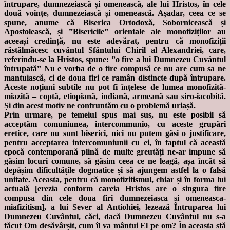
întrupare, dumnezeiască și omenească, ale lui Hristos, în cele
două voințe, dumnezeiască și omenească. Așadar, ceea ce se
spune, anume că Biserica Ortodoxă, Sobornicească și
Apostolească, și ”Bisericile” orientale ale monofiziților au
aceeași credință, nu este adevărat, pentru că monofiziții
răstălmăcesc cuvântul Sfântului Chiril al Alexandriei, care,
referindu-se la Hristos, spune: ”o fire a lui Dumnezeu Cuvântul
întrupată” Nu e vorba de o fire compusă ce nu are cum sa ne
mantuiască, ci de doua firi ce ramân distincte după întrupare.
Aceste noțiuni subtile nu pot fi înțelese de lumea monofizită-
miazită – coptă, etiopiană, indiană, armeană sau siro-iacobită.
Și din acest motiv ne confruntăm cu o problemă uriașă.
Prin urmare, pe temeiul spus mai sus, nu este posibil să
acceptăm comuniunea, intercommunio, cu aceste grupări
eretice, care nu sunt biserici, nici nu putem găsi o justificare,
pentru acceptarea intercomuniunii cu ei, în faptul că această
epocă contemporană plină de multe greutăți ne-ar impune să
găsim locuri comune, să găsim ceea ce ne leagă, așa încât să
depășim dificultățile dogmatice și să ajungem astfel la o falsă
unitate. Aceasta, pentru că monofizitismul, chiar și în forma lui
actuală [erezia conform careia Hristos are o singura fire
compusa din cele doua firi dumnezeiasca si omeneasca-
miafizitism], a lui Sever al Antiohiei, lezează Întruparea lui
Dumnezeu Cuvântul, căci, dacă Dumnezeu Cuvântul nu s-a
făcut Om desăvârșit, cum îl va mântui El pe om? În aceasta stă