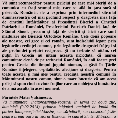
Vă sunt recunoscător pentru prilejul pe care mi-l oferiți de a
comunica cu frați scumpi mie, care se află în țara soră și
prietenă, România, de a exprima prin intermediul site-ului
dumneavoastră cel mai profund respect și dragostea mea față
de cinstitul Întâistătător al Preasfintei Biserici a Cinstitei
Patriarhii a României, Preafericitul Patriarh Daniel, față de
Sfântul Sinod, precum și față de clericii și laicii care sunt
mădulare ale Bisericii Ortodoxe Române. Cele două popoare
ale noastre, cel grec și cel român, sunt indisolubil legate prin
legăturile credinței comune, prin legăturile dragostei frățești și
ale profundei prețuiri reciproce. Și nu trebuie să uităm, cel
puțin în Grecia nu uităm aceasta niciodată, că marea
comunitate elenă de pe teritoriul României, în anii foarte grei
pentru Grecia din timpul jugului otoman, a găsit în Țările
Române înțelegere, ospitalitate, afecțiune și dragoste. Pentru
toate acestea și mai ales pentru credința noastră comună în
Mântuitorul nostru comun, simt o mare bucurie că am acest
prilej să spun cinci cuvinte fraților care au noblețea și bunătatea
de a mă asculta în acest moment.
Părintele Matei Vulcănescu
:
Vă mulțumesc, Înaltpreasfinția-Voastră! În urmă cu două zile,
duminică (9.02.2014), printr-o inițiativă vrednică de laudă din
partea Înaltpreasfinției-Voastre, s-a sărbătorit, s-a consacrat festiv
pentru prima oară în istoria Bisericii, în cadrul Sfintei Mitropolii a