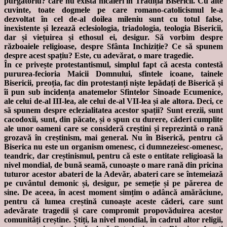
purgatoriu? care nu există nicăieri în Tradiția Bisericii. Cu alte
cuvinte, toate dogmele pe care romano-catolicismul le-a
dezvoltat în cel de-al doilea mileniu sunt cu totul false,
inexistente și lezează eclesiologia, triadologia, teologia Bisericii,
dar și viețuirea și ethosul ei, desigur. Să vorbim despre
războaiele religioase, despre Sfânta Inchiziție? Ce să spunem
despre acest spațiu? Este, cu adevărat, o mare tragedie.
În ce privește protestantismul, simplul fapt că acesta contestă
pururea-fecioria Maicii Domnului, sfintele icoane, tainele
Bisericii, preoția, fac din protestanți niște lepădați de Biserică și
îi pun sub incidența anatemelor Sfintelor Sinoade Ecumenice,
ale celui de-al III-lea, ale celui de-al VII-lea și ale altora. Deci, ce
să spunem despre eclezialitatea acestor spații? Sunt erezii, sunt
cacodoxii, sunt, din păcate, și o spun cu durere, căderi cumplite
ale unor oameni care se consideră creștini și reprezintă o rană
grozavă în creștinism, mai general. Nu în Biserică, pentru că
Biserica nu este un organism omenesc, ci dumnezeiesc-omenesc,
teandric, dar creștinismul, pentru că este o entitate religioasă la
nivel mondial, de bună seamă, cunoaște o mare rană din pricina
tuturor acestor abateri de la Adevăr, abateri care se întemeiază
pe cuvântul demonic și, desigur, pe semeție și pe părerea de
sine. De aceea, în acest moment simțim o adâncă amărăciune,
pentru că lumea creștină cunoaște aceste căderi, care sunt
adevărate tragedii și care compromit propovăduirea acestor
comunități creștine. Știți, la nivel mondial, în cadrul altor religii,