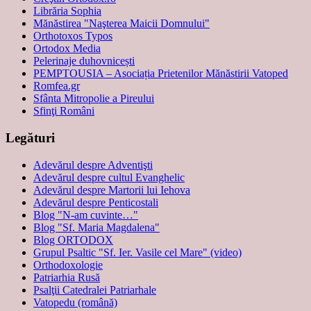
Librăria Sophia
Mănăstirea "Naşterea Maicii Domnului"
Orthotoxos Typos
Ortodox Media
Pelerinaje duhovnicești
PEMPTOUSIA – Asociația Prietenilor Mănăstirii Vatoped
Romfea.gr
Sfânta Mitropolie a Pireului
Sfinţi Români
Legături
Adevărul despre Adventişti
Adevărul despre cultul Evanghelic
Adevărul despre Martorii lui Iehova
Adevărul despre Penticostali
Blog "N-am cuvinte…"
Blog "Sf. Maria Magdalena"
Blog ORTODOX
Grupul Psaltic "Sf. Ier. Vasile cel Mare" (video)
Orthodoxologie
Patriarhia Rusă
Psalţii Catedralei Patriarhale
Vatopedu (română)