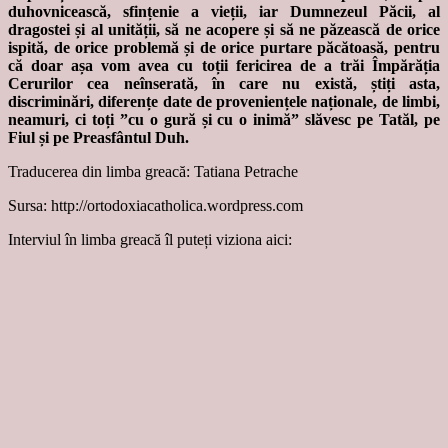
duhovnicească, sfințenie a vieții, iar Dumnezeul Păcii, al
dragostei și al unității, să ne acopere și să ne păzească de orice
ispită, de orice problemă și de orice purtare păcătoasă, pentru
că doar așa vom avea cu toții fericirea de a trăi Împărăția
Cerurilor cea neînserată, în care nu există, știți asta,
discriminări, diferențe date de proveniențele naționale, de limbi,
neamuri, ci toți ”cu o gură și cu o inimă” slăvesc pe Tatăl, pe
Fiul și pe Preasfântul Duh.
Traducerea din limba greacă: Tatiana Petrache
Sursa: http://ortodoxiacatholica.wordpress.com
Interviul în limba greacă îl puteți viziona aici: