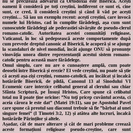
nu se precizează adevărul că Ortodoxia este Biserica. Acești
oameni îi consideră pe toți creștini, indiferent ce sunt ei, cine
sunt, ce cred, îi consideră creștini și când îi văd pe acești
creștini… Să iau un exemplu recent: acești creștini, care invocă
numele lui Hristos, cad în cumplite fărădelegi, așa cum sunt
cunoscutele fărădelegi ale pederastiei săvârșite de pseudo-clerul
romano-catolic. Autoritatea acestei comunități religioase,
Vaticanul, în loc să pedepsească aceste comportamente după
cum prevede dreptul canonic al Bisericii, le acoperă și se ajunge
la scandaluri de nivel mondial, încât ajunge ONU să pronunțe
vinovăția unora dintre reprezentanții acestui sistem romano-
catolic pentru această mare fărădelege.
Omul simplu, care nu are o cunoaștere amplă, cum poate
deosebi între Biserică și erezie? El vede creștini, nu poate să știe
că acești așa-ziși creștini, romano-catolicii, au încălcat și încalcă
hotărârile Bisericii, de pildă, Canonul 13 al Sinodului VI
Ecumenic care interzice celibatul general al clerului sau chiar
Sfânta Scriptură, pe Însuși Hristos, Care spune că celibatul
total nu îl poate ține oricine: ”Nu toţi pricep cuvântul acesta, ci
aceia cărora le este dat” (Matei 19:11), sau pe Apostolul Pavel
care spune că preotul sau diaconul trebuie să fie ”bărbat al unei
singure femei” (I Timotei 3:2, 12) și atâtea alte lucruri, încalcă
hotărârile Părinților și altele.
Așadar, cât de mare alterare și cât de mari probleme creează
aceste formațiuni religioase pseudo-creștine, care sunt