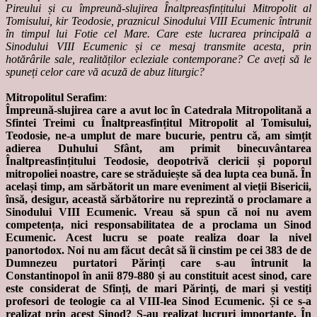
Pireului și cu împreună-slujirea Înaltpreasfințitului Mitropolit al
Tomisului, kir Teodosie, praznicul Sinodului VIII Ecumenic întrunit
în timpul lui Fotie cel Mare. Care este lucrarea principală a
Sinodului VIII Ecumenic și ce mesaj transmite acesta, prin
hotărârile sale, realităților ecleziale contemporane? Ce aveți să le
spuneți celor care vă acuză de abuz liturgic?
Mitropolitul Serafim
:
Împreună-slujirea care a avut loc în Catedrala Mitropolitană a
Sfintei Treimi cu Înaltpreasfințitul Mitropolit al Tomisului,
Teodosie, ne-a umplut de mare bucurie, pentru că, am simțit
adierea Duhului Sfânt, am primit binecuvântarea
Înaltpreasfințitului Teodosie, deopotrivă clericii și poporul
mitropoliei noastre, care se străduiește să dea lupta cea bună. În
același timp, am sărbătorit un mare eveniment al vieții Bisericii,
însă, desigur, această sărbătorire nu reprezintă o proclamare a
Sinodului VIII Ecumenic. Vreau să spun că noi nu avem
competența, nici responsabilitatea de a proclama un Sinod
Ecumenic. Acest lucru se poate realiza doar la nivel
panortodox. Noi nu am făcut decât să îi cinstim pe cei 383 de de
Dumnezeu purtatori Părinți care s-au întrunit la
Constantinopol în anii 879-880 și au constituit acest sinod, care
este considerat de Sfinți, de mari Părinți, de mari și vestiți
profesori de teologie ca al VIII-lea Sinod Ecumenic. Și ce s-a
realizat prin acest Sinod? S-au realizat lucruri importante. În