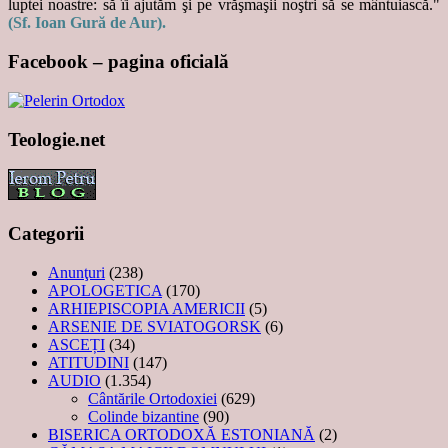
luptei noastre: să îi ajutăm şi pe vrăşmaşii noştri să se mântuiască."
(Sf. Ioan Gură de Aur).
Facebook – pagina oficială
Teologie.net
Categorii
Anunţuri
(238)
APOLOGETICA
(170)
ARHIEPISCOPIA AMERICII
(5)
ARSENIE DE SVIATOGORSK
(6)
ASCEȚI
(34)
ATITUDINI
(147)
AUDIO
(1.354)
Cântările Ortodoxiei
(629)
Colinde bizantine
(90)
BISERICA ORTODOXĂ ESTONIANĂ
(2)