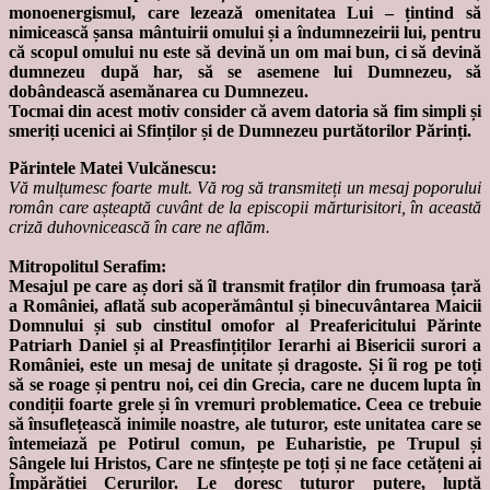
monoenergismul, care lezează omenitatea Lui – țintind să
nimicească șansa mântuirii omului și a îndumnezeirii lui, pentru
că scopul omului nu este să devină un om mai bun, ci să devină
dumnezeu după har, să se asemene lui Dumnezeu, să
dobândească asemănarea cu Dumnezeu.
Tocmai din acest motiv consider că avem datoria să fim simpli și
smeriți ucenici ai Sfinților și de Dumnezeu purtătorilor Părinți.
Părintele Matei Vulcănescu:
Vă mulțumesc foarte mult. Vă rog să transmiteți un mesaj poporului
român care așteaptă cuvânt de la episcopii mărturisitori, în această
criză duhovnicească în care ne aflăm.
Mitropolitul Serafim:
Mesajul pe care aș dori să îl transmit fraților din frumoasa țară
a României, aflată sub acoperământul și binecuvântarea Maicii
Domnului și sub cinstitul omofor al Preafericitului Părinte
Patriarh Daniel și al Preasfințiților Ierarhi ai Bisericii surori a
României, este un mesaj de unitate și dragoste. Și îi rog pe toți
să se roage și pentru noi, cei din Grecia, care ne ducem lupta în
condiții foarte grele și în vremuri problematice. Ceea ce trebuie
să însuflețească inimile noastre, ale tuturor, este unitatea care se
întemeiază pe Potirul comun, pe Euharistie, pe Trupul și
Sângele lui Hristos, Care ne sfințește pe toți și ne face cetățeni ai
Împărăției Cerurilor. Le doresc tuturor putere, luptă