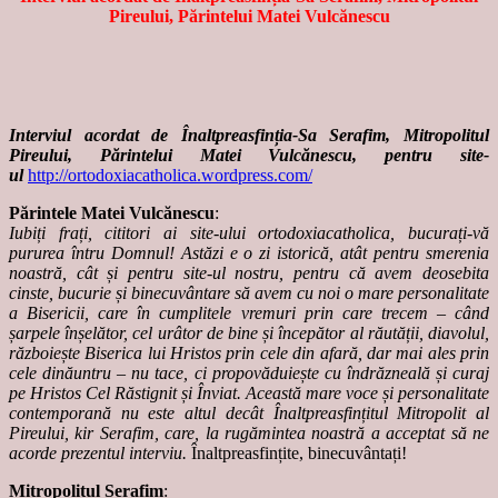
Pireului, Părintelui Matei Vulcănescu
Interviul acordat de Înaltpreasfinția-Sa Serafim, Mitropolitul
Pireului, Părintelui Matei Vulcănescu, pentru site-
ul
http://ortodoxiacatholica.wordpress.com/
Părintele Matei Vulcănescu
:
Iubiți frați, cititori ai site-ului ortodoxiacatholica, bucurați-vă
pururea întru Domnul! Astăzi e o zi istorică, atât pentru smerenia
noastră, cât și pentru site-ul nostru, pentru că avem deosebita
cinste, bucurie și binecuvântare să avem cu noi o mare personalitate
a Bisericii, care în cumplitele vremuri prin care trecem – când
șarpele înșelător, cel urâtor de bine și începător al răutății, diavolul,
războiește Biserica lui Hristos prin cele din afară, dar mai ales prin
cele dinăuntru – nu tace, ci propovăduiește cu îndrăzneală și curaj
pe Hristos Cel Răstignit și Înviat. Această mare voce și personalitate
contemporană nu este altul decât Înaltpreasfințitul Mitropolit al
Pireului, kir Serafim, care, la rugămintea noastră a acceptat să ne
acorde prezentul interviu.
Înaltpreasfințite, binecuvântați!
Mitropolitul Serafim
: