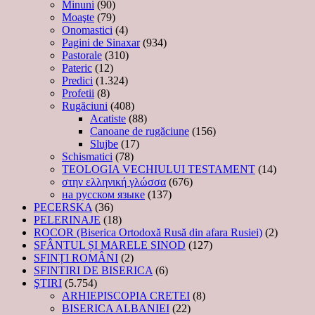
Minuni
(90)
Moaşte
(79)
Onomastici
(4)
Pagini de Sinaxar
(934)
Pastorale
(310)
Pateric
(12)
Predici
(1.324)
Profetii
(8)
Rugăciuni
(408)
Acatiste
(88)
Canoane de rugăciune
(156)
Slujbe
(17)
Schismatici
(78)
TEOLOGIA VECHIULUI TESTAMENT
(14)
στην ελληνική γλώσσα
(676)
на русском языке
(137)
PECERSKA
(36)
PELERINAJE
(18)
ROCOR (Biserica Ortodoxă Rusă din afara Rusiei)
(2)
SFÂNTUL ȘI MARELE SINOD
(127)
SFINȚI ROMÂNI
(2)
SFINTIRI DE BISERICA
(6)
ŞTIRI
(5.754)
ARHIEPISCOPIA CRETEI
(8)
BISERICA ALBANIEI
(22)