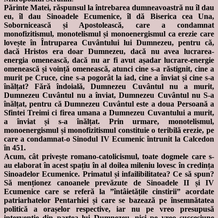
Părinte Matei, răspunsul la întrebarea dumneavoastră nu îl dau
eu, îl dau Sinoadele Ecumenice, îl dă Biserica cea Una,
Sobornicească și Apostolească, care a condamnat
monofizitismul, monotelismul și monoenergismul ca erezie care
lovește în Întruparea Cuvântului lui Dumnezeu, pentru că,
dacă Hristos era doar Dumnezeu, dacă nu avea lucrarea-
energia omenească, dacă nu ar fi avut așadar lucrare-energie
omenească și voință omenească, atunci cine s-a răstignit, cine a
murit pe Cruce, cine s-a pogorât la iad, cine a înviat și cine s-a
înălțat? Fără îndoială, Dumnezeu Cuvântul nu a murit,
Dumnezeu Cuvântul nu a înviat, Dumnezeu Cuvântul nu S-a
înălțat, pentru că Dumnezeu Cuvântul este a doua Persoană a
Sfintei Treimi ci firea umana a Dumnezeu Cuvantului a murit,
a înviat și s-a înălțat. Prin urmare, monotelismul,
monoenergismul și monofizitismul constituie o teribilă erezie, pe
care a condamnat-o Sinodul IV Ecumenic întrunit la Calcedon
în 451.
Acum, cât privește romano-catolicismul, toate dogmele care s-
au elaborat în acest spațiu în al doilea mileniu lovesc în credința
Sinoadelor Ecumenice. Primatul și infailibilitatea? Ce să spun?
Să menționez canoanele prevăzute de Sinoadele II și IV
Ecumenice care se referă la ”întâietățile cinstirii” acordate
patriarhatelor Pentarhiei și care se bazează pe însemnătatea
politică a orașelor respective, iar nu pe vreo presupusă
intervenție din partea lui Dumnezeu, nici pe vreo succesiune