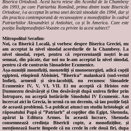
Biserica Ortodoxă. Acest lucru reiese din Acordul de la Chambesy
din 1993, pe care Patriarhia Română, prima dintre toate Bisericile
Ortodoxe, l-a acceptat în urma unei decizii sinodale din 1994, dar și
din practica contemporană de recunoaștere a monofiziților în cadrul
Patriarhiilor Alexandriei și Antiohiei, ca și în America. Care este
poziția Înaltpreasfinției-Voastre cu privire la acest subiect?
Mitropolitul Serafim:
Noi, ca Biserică Locală, și vorbesc despre Biserica Greciei, nu
am acceptat la nivel sinodal acordurile de la Chambesy. La
nivel sinodal, repet, pentru că reprezentanții noștri le-au
semnat, din păcate, dar noi nu le-am acceptat la nivel sinodal,
pentru că ele contravin Sinoadelor Ecumenice.
Așa-numiții monofiziți, monoteliți și monoenergiști, adică copții
egipteni, etiopienii Abisiniei, ”Biserica” malankară (sud-vestul
Indiei), armenii și siro-iacobiții, nu recunosc Sinoadele
Ecumenice IV, V, VI, VII. Ei nu acceptă că Hristos este
Dumnezeu desăvârșit și Om desăvârșit după unirea firilor prin
Întrupare, nu acceptă hotărârile Sinodului IV Ecumenic. Am
încercat aici în Grecia, în urmă cu un deceniu, să iau poziție față
de această problemă. S-a publicat atunci un studiu hristologic al
răposatului Papă și ”Patriarh” al copților din Egipt, Shenuda,
apărut la Editura Armos. În această lucrare, Shenuda
consemnează credința Bisericii copte, a monofiziților, și
menționează foarte limpede că nu crede în cele două firi, dupa