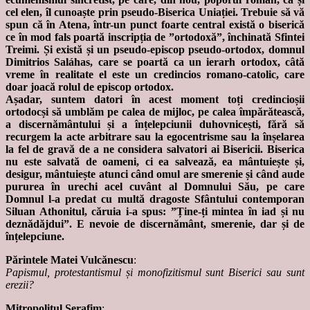
cel elen, îl cunoaște prin pseudo-Biserica Uniației. Trebuie să vă
spun că în Atena, într-un punct foarte central există o biserică
ce în mod fals poartă inscripția de ”ortodoxă”, închinată Sfintei
Treimi. Și există și un pseudo-episcop pseudo-ortodox, domnul
Dimitrios Saláhas, care se poartă ca un ierarh ortodox, câtă
vreme în realitate el este un credincios romano-catolic, care
doar joacă rolul de episcop ortodox.
Așadar, suntem datori în acest moment toți credincioșii
ortodocși să umblăm pe calea de mijloc, pe calea împărătească,
a discernământului și a înțelepciunii duhovnicești, fără să
recurgem la acte arbitrare sau la egocentrisme sau la înșelarea
la fel de gravă de a ne considera salvatori ai Bisericii. Biserica
nu este salvată de oameni, ci ea salvează, ea mântuiește și,
desigur, mântuiește atunci când omul are smerenie și când aude
pururea în urechi acel cuvânt al Domnului Său, pe care
Domnul l-a predat cu multă dragoste Sfântului contemporan
Siluan Athonitul, căruia i-a spus: ”Ține-ți mintea în iad și nu
deznădăjdui”. E nevoie de discernământ, smerenie, dar și de
înțelepciune.
Părintele Matei Vulcănescu
:
Papismul, protestantismul și monofizitismul sunt Biserici sau sunt
erezii?
Mitropolitul Serafim
: