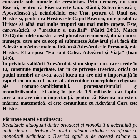
cunoscute sub numele de creștinism. Prin urmare, nu sunt
Biserici, pentru că Biserica este Una, Sfântă, Sobornicească și
Apostolească și, neîndoielnic, este Una, pentru că Unul este
Hristos și, pentru că Hristos este Capul Bisericii, nu e posibil ca
Hristos să aibă mai multe trupuri sau mai multe capete. Este,
carevasăzică, o ”urâciune a pustiirii” (Matei 24:15, Marcu
13:14) din zilele noastre acest pluralism ecumenist, după cum se
numește, care are ca scop să submineze Adevărul și să facă din
Adevăr o mărime matematică, însă Adevărul este Persoană, este
Hristos. El a spus: ”Eu sunt Calea, Adevărul și Viața” (Ioan
14:6).
În privința validării Adevărului, și un singur om, care crede în
El, constituie majoritate, iar în ce privește Biserica, oricât de
puțini membri ar avea, acest lucru nu are nici o importanță în
raport cu numărul mare al aderenților concepțiilor religioase
ale romano-catolicismului, protestantismului și
monofizitismului. Ei ating în jur de 1,5 miliarde, dar faptul
acesta nu are nici o importanță, pentru că Biserica nu este o
mărime matematică, ci este comuniune cu Adevărul Care este
Hristos.
Părintele Matei Vulcănescu:
Rezultatele dialogului dintre ortodocși și monofiziți îi determină pe
mulți clerici și teologi de nivel academic ortodocși să afirme că
monofiziții alcătuiesc o Biserică egală și de aceeași valoare cu