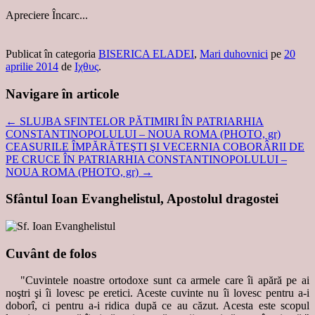
Apreciere
Încarc...
Publicat în categoria
BISERICA ELADEI
,
Mari duhovnici
pe
20
aprilie 2014
de
Ιχθυς
.
Navigare în articole
←
SLUJBA SFINTELOR PĂTIMIRI ÎN PATRIARHIA
CONSTANTINOPOLULUI – NOUA ROMA (PHOTO, gr)
CEASURILE ÎMPĂRĂTEŞTI ŞI VECERNIA COBORÂRII DE
PE CRUCE ÎN PATRIARHIA CONSTANTINOPOLULUI –
NOUA ROMA (PHOTO, gr)
→
Sfântul Ioan Evanghelistul, Apostolul dragostei
Cuvânt de folos
"Cuvintele noastre ortodoxe sunt ca armele care îi apără pe ai
noştri şi îi lovesc pe eretici. Aceste cuvinte nu îi lovesc pentru a-i
doborî, ci pentru a-i ridica după ce au căzut. Acesta este scopul