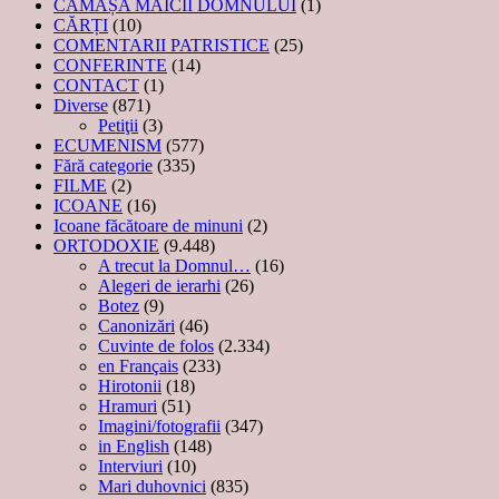
CĂMAȘA MAICII DOMNULUI
(1)
CĂRȚI
(10)
COMENTARII PATRISTICE
(25)
CONFERINTE
(14)
CONTACT
(1)
Diverse
(871)
Petiţii
(3)
ECUMENISM
(577)
Fără categorie
(335)
FILME
(2)
ICOANE
(16)
Icoane făcătoare de minuni
(2)
ORTODOXIE
(9.448)
A trecut la Domnul…
(16)
Alegeri de ierarhi
(26)
Botez
(9)
Canonizări
(46)
Cuvinte de folos
(2.334)
en Français
(233)
Hirotonii
(18)
Hramuri
(51)
Imagini/fotografii
(347)
in English
(148)
Interviuri
(10)
Mari duhovnici
(835)