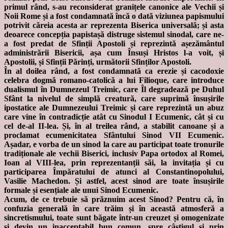
primul rând, s-au reconsiderat granițele canonice ale Vechii și
Noii Rome și a fost condamnată încă o dată viziunea papismului
potrivit căreia acesta ar reprezenta Biserica universală; și asta
deoarece concepția papistașă distruge sistemul sinodal, care ne-
a fost predat de Sfinții Apostoli și reprezintă așezământul
administrării Bisericii, așa cum Însuși Hristos l-a voit, și
Apostolii, și Sfinții Părinți, următorii Sfinților Apostoli.
În al doilea rând, a fost condamnată ca erezie și cacodoxie
celebra dogmă romano-catolică a lui Filioque, care introduce
dualismul în Dumnezeul Treimic, care Îl degradează pe Duhul
Sfânt la nivelul de simplă creatură, care suprimă însușirile
ipostatice ale Dumnezeului Treimic și care reprezintă un abuz
care vine în contradicție atât cu Sinodul I Ecumenic, cât și cu
cel de-al II-lea. Și, în al treilea rând, a stabilit canoane și a
proclamat ecumenicitatea Sfântului Sinod VII Ecumenic.
Așadar, e vorba de un sinod la care au participat toate tronurile
tradiționale ale vechii Biserici, inclusiv Papa ortodox al Romei,
Ioan al VIII-lea, prin reprezentanții săi, la invitația și cu
participarea Împăratului de atunci al Constantinopolului,
Vasilie Machedon. Și astfel, acest sinod are toate însușirile
formale și esențiale ale unui Sinod Ecumenic.
Acum, de ce trebuie să prăznuim acest Sinod? Pentru că, în
confuzia generală în care trăim și în această atmosferă a
sincretismului, toate sunt băgate într-un creuzet și omogenizate
și devin un inacceptabil bun comun, spre câștigul și prin