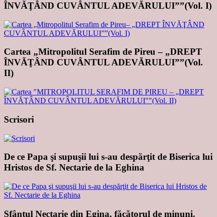
ÎNVĂŢÂND CUVÂNTUL ADEVĂRULUI””(Vol. I)
Cartea „Mitropolitul Serafim de Pireu – „DREPT
ÎNVĂŢÂND CUVÂNTUL ADEVĂRULUI””(Vol.
II)
Scrisori
De ce Papa şi supuşii lui s-au despărţit de Biserica lui
Hristos de Sf. Nectarie de la Eghina
Sfântul Nectarie din Egina, făcătorul de minuni.