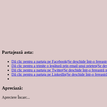
Partajează asta:
Dă clic pentru a partaja pe Facebook(Se deschide într-o fereast
Dă clic pentru a trimite o legătură prin email unui prieten(Se de
Dă clic pentru a partaja pe Twitter(Se deschide într-o fereastră 
Dă clic pentru a partaja pe LinkedIn(Se deschide într-o fereastr
Apreciază:
Apreciere
Încarc...