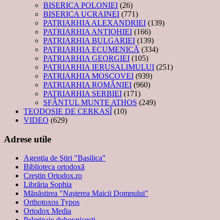
BISERICA POLONIEI
(26)
BISERICA UCRAINEI
(771)
PATRIARHIA ALEXANDRIEI
(139)
PATRIARHIA ANTIOHIEI
(166)
PATRIARHIA BULGARIEI
(139)
PATRIARHIA ECUMENICĂ
(334)
PATRIARHIA GEORGIEI
(105)
PATRIARHIA IERUSALIMULUI
(251)
PATRIARHIA MOSCOVEI
(939)
PATRIARHIA ROMÂNIEI
(960)
PATRIARHIA SERBIEI
(171)
SFÂNTUL MUNTE ATHOS
(249)
TEODOSIE DE CERKASÎ
(10)
VIDEO
(629)
Adrese utile
Agenţia de Ştiri "Basilica"
Biblioteca ortodoxă
Creştin Ortodox.ro
Librăria Sophia
Mănăstirea "Naşterea Maicii Domnului"
Orthotoxos Typos
Ortodox Media
Pelerinaje duhovnicești