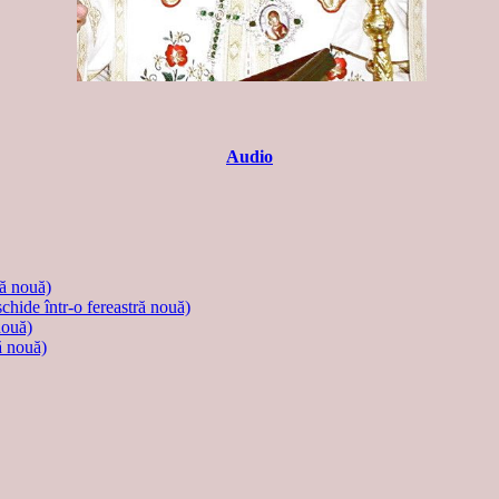
Audio
ră nouă)
schide într-o fereastră nouă)
nouă)
ă nouă)