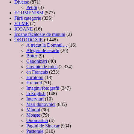
Diverse
(871)
Petiţii
(3)
ECUMENISM
(577)
Fără categorie
(335)
FILME
(2)
ICOANE
(16)
Icoane făcătoare de minuni
(2)
ORTODOXIE
(9.448)
A trecut la Domnul…
(16)
Alegeri de ierarhi
(26)
Botez
(9)
Canonizări
(46)
Cuvinte de folos
(2.334)
en Français
(233)
Hirotonii
(18)
Hramuri
(51)
Imagini/fotografii
(347)
in English
(148)
Interviuri
(10)
Mari duhovnici
(835)
Minuni
(90)
Moaşte
(79)
Onomastici
(4)
Pagini de Sinaxar
(934)
Pastorale
(310)