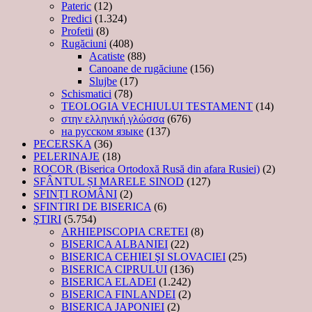
Pateric
(12)
Predici
(1.324)
Profetii
(8)
Rugăciuni
(408)
Acatiste
(88)
Canoane de rugăciune
(156)
Slujbe
(17)
Schismatici
(78)
TEOLOGIA VECHIULUI TESTAMENT
(14)
στην ελληνική γλώσσα
(676)
на русском языке
(137)
PECERSKA
(36)
PELERINAJE
(18)
ROCOR (Biserica Ortodoxă Rusă din afara Rusiei)
(2)
SFÂNTUL ȘI MARELE SINOD
(127)
SFINȚI ROMÂNI
(2)
SFINTIRI DE BISERICA
(6)
ŞTIRI
(5.754)
ARHIEPISCOPIA CRETEI
(8)
BISERICA ALBANIEI
(22)
BISERICA CEHIEI ŞI SLOVACIEI
(25)
BISERICA CIPRULUI
(136)
BISERICA ELADEI
(1.242)
BISERICA FINLANDEI
(2)
BISERICA JAPONIEI
(2)