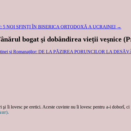
12: 5 NOI SFINŢI ÎN BISERICA ORTODOXĂ A UCRAINEI
→
nărul bogat şi dobândirea vieții veşnice (P
 Slatinei şi Romanaţilor: DE LA PĂZIREA PORUNCILOR LA D
 şi îi lovesc pe eretici. Aceste cuvinte nu îi lovesc pentru a-i doborî, ci
Aur).