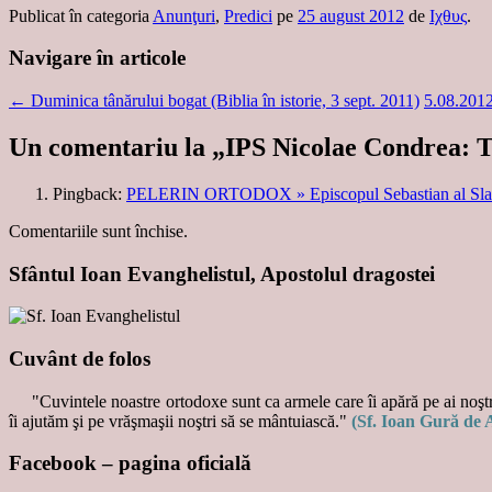
Publicat în categoria
Anunţuri
,
Predici
pe
25 august 2012
de
Ιχθυς
.
Navigare în articole
←
Duminica tânărului bogat (Biblia în istorie, 3 sept. 2011)
5.08.20
Un comentariu la „
IPS Nicolae Condrea: Tâ
Pingback:
PELERIN ORTODOX » Episcopul Sebastian al
Comentariile sunt închise.
Sfântul Ioan Evanghelistul, Apostolul dragostei
Cuvânt de folos
"Cuvintele noastre ortodoxe sunt ca armele care îi apără pe ai noştri
îi ajutăm şi pe vrăşmaşii noştri să se mântuiască."
(Sf. Ioan Gură de 
Facebook – pagina oficială