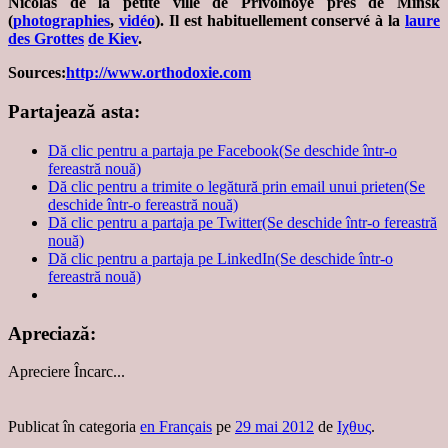
Nicolas de la petite ville de Privolnoye près de Minsk
(
photographies
,
vidéo
). Il est habituellement conservé à la
laure
des Grottes
de Kiev
.
Sources:
http://www.orthodoxie.com
Partajează asta:
Dă clic pentru a partaja pe Facebook(Se deschide într-o
fereastră nouă)
Dă clic pentru a trimite o legătură prin email unui prieten(Se
deschide într-o fereastră nouă)
Dă clic pentru a partaja pe Twitter(Se deschide într-o fereastră
nouă)
Dă clic pentru a partaja pe LinkedIn(Se deschide într-o
fereastră nouă)
Apreciază:
Apreciere
Încarc...
Publicat în categoria
en Français
pe
29 mai 2012
de
Ιχθυς
.