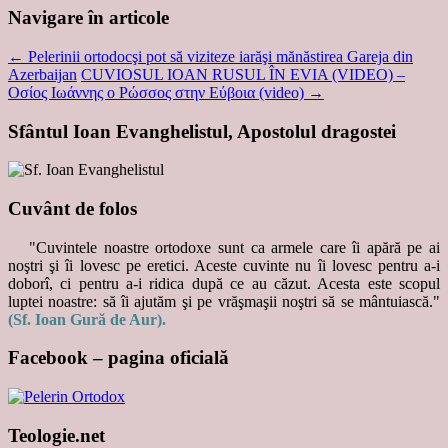
Navigare în articole
←
Pelerinii ortodocşi pot să viziteze iarăşi mănăstirea Gareja din
Azerbaijan
CUVIOSUL IOAN RUSUL ÎN EVIA (VIDEO) –
Οσίος Iωάννης ο Ρώσσος στην Εύβοια (video)
→
Sfântul Ioan Evanghelistul, Apostolul dragostei
Cuvânt de folos
"Cuvintele noastre ortodoxe sunt ca armele care îi apără pe ai
noştri şi îi lovesc pe eretici. Aceste cuvinte nu îi lovesc pentru a-i
doborî, ci pentru a-i ridica după ce au căzut. Acesta este scopul
luptei noastre: să îi ajutăm şi pe vrăşmaşii noştri să se mântuiască."
(Sf. Ioan Gură de Aur).
Facebook – pagina oficială
Teologie.net