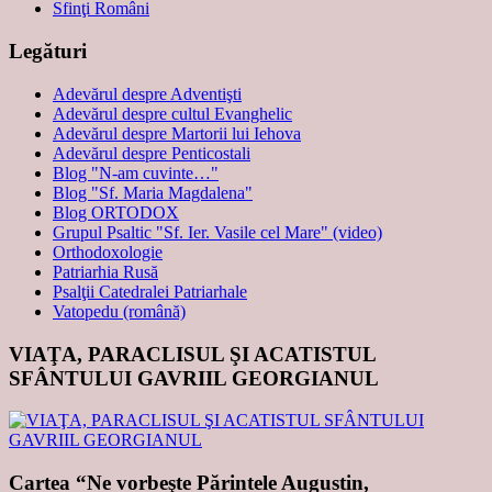
Sfinţi Români
Legături
Adevărul despre Adventişti
Adevărul despre cultul Evanghelic
Adevărul despre Martorii lui Iehova
Adevărul despre Penticostali
Blog "N-am cuvinte…"
Blog "Sf. Maria Magdalena"
Blog ORTODOX
Grupul Psaltic "Sf. Ier. Vasile cel Mare" (video)
Orthodoxologie
Patriarhia Rusă
Psalţii Catedralei Patriarhale
Vatopedu (română)
VIAŢA, PARACLISUL ŞI ACATISTUL
SFÂNTULUI GAVRIIL GEORGIANUL
Cartea “Ne vorbeşte Părintele Augustin,