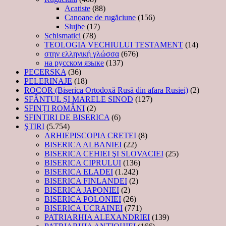
Acatiste
(88)
Canoane de rugăciune
(156)
Slujbe
(17)
Schismatici
(78)
TEOLOGIA VECHIULUI TESTAMENT
(14)
στην ελληνική γλώσσα
(676)
на русском языке
(137)
PECERSKA
(36)
PELERINAJE
(18)
ROCOR (Biserica Ortodoxă Rusă din afara Rusiei)
(2)
SFÂNTUL ȘI MARELE SINOD
(127)
SFINȚI ROMÂNI
(2)
SFINTIRI DE BISERICA
(6)
ŞTIRI
(5.754)
ARHIEPISCOPIA CRETEI
(8)
BISERICA ALBANIEI
(22)
BISERICA CEHIEI ŞI SLOVACIEI
(25)
BISERICA CIPRULUI
(136)
BISERICA ELADEI
(1.242)
BISERICA FINLANDEI
(2)
BISERICA JAPONIEI
(2)
BISERICA POLONIEI
(26)
BISERICA UCRAINEI
(771)
PATRIARHIA ALEXANDRIEI
(139)