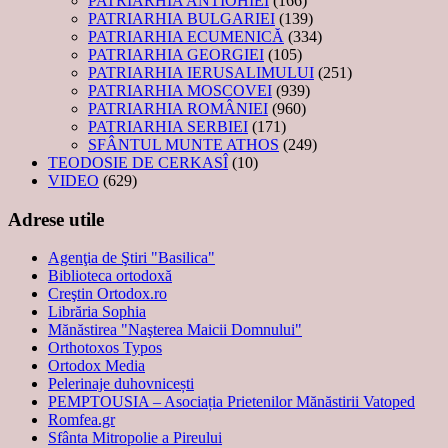
PATRIARHIA ANTIOHIEI
(166)
PATRIARHIA BULGARIEI
(139)
PATRIARHIA ECUMENICĂ
(334)
PATRIARHIA GEORGIEI
(105)
PATRIARHIA IERUSALIMULUI
(251)
PATRIARHIA MOSCOVEI
(939)
PATRIARHIA ROMÂNIEI
(960)
PATRIARHIA SERBIEI
(171)
SFÂNTUL MUNTE ATHOS
(249)
TEODOSIE DE CERKASÎ
(10)
VIDEO
(629)
Adrese utile
Agenţia de Ştiri "Basilica"
Biblioteca ortodoxă
Creştin Ortodox.ro
Librăria Sophia
Mănăstirea "Naşterea Maicii Domnului"
Orthotoxos Typos
Ortodox Media
Pelerinaje duhovnicești
PEMPTOUSIA – Asociația Prietenilor Mănăstirii Vatoped
Romfea.gr
Sfânta Mitropolie a Pireului