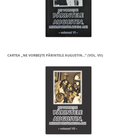
CARTEA „NE VORBEŞTE PĂRINTELE AUGUSTIN…” (VOL. VII)