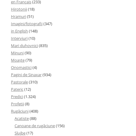
en Français
(233)
Hirotonii
(18)
Hramuri
(51)
Imagini/fotografii
(347)
in English
(148)
Interviuri
(10)
Mari duhovnici
(835)
Minuni
(90)
Moaşte
(79)
Onomastici
(4)
Pagini de Sinaxar
(934)
Pastorale
(310)
Pateric
(12)
Predici
(1.324)
Profetii
(8)
Rugăciuni
(408)
Acatiste
(88)
Canoane de rugăciune
(156)
Slujbe
(17)