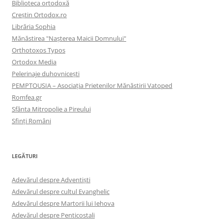
Biblioteca ortodoxă
Creştin Ortodox.ro
Librăria Sophia
Mănăstirea "Naşterea Maicii Domnului"
Orthotoxos Typos
Ortodox Media
Pelerinaje duhovnicești
PEMPTOUSIA – Asociația Prietenilor Mănăstirii Vatoped
Romfea.gr
Sfânta Mitropolie a Pireului
Sfinţi Români
LEGĂTURI
Adevărul despre Adventişti
Adevărul despre cultul Evanghelic
Adevărul despre Martorii lui Iehova
Adevărul despre Penticostali