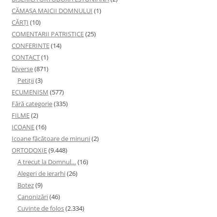
CĂMAȘA MAICII DOMNULUI
(1)
CĂRȚI
(10)
COMENTARII PATRISTICE
(25)
CONFERINTE
(14)
CONTACT
(1)
Diverse
(871)
Petiţii
(3)
ECUMENISM
(577)
Fără categorie
(335)
FILME
(2)
ICOANE
(16)
Icoane făcătoare de minuni
(2)
ORTODOXIE
(9.448)
A trecut la Domnul…
(16)
Alegeri de ierarhi
(26)
Botez
(9)
Canonizări
(46)
Cuvinte de folos
(2.334)