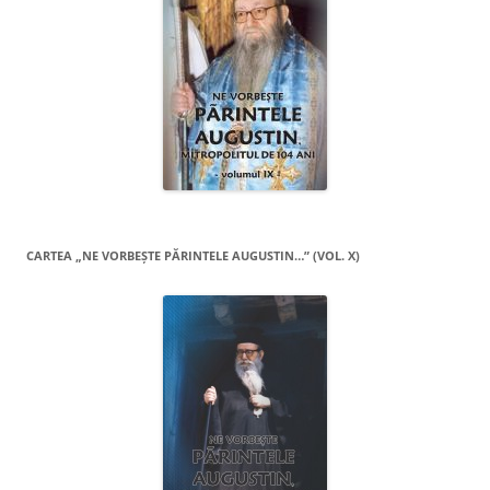
CARTEA „NE VORBEŞTE PĂRINTELE AUGUSTIN…” (VOL. X)