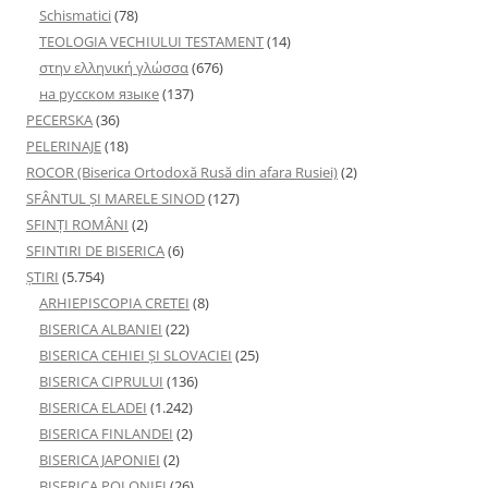
Schismatici
(78)
TEOLOGIA VECHIULUI TESTAMENT
(14)
στην ελληνική γλώσσα
(676)
на русском языке
(137)
PECERSKA
(36)
PELERINAJE
(18)
ROCOR (Biserica Ortodoxă Rusă din afara Rusiei)
(2)
SFÂNTUL ȘI MARELE SINOD
(127)
SFINȚI ROMÂNI
(2)
SFINTIRI DE BISERICA
(6)
ŞTIRI
(5.754)
ARHIEPISCOPIA CRETEI
(8)
BISERICA ALBANIEI
(22)
BISERICA CEHIEI ŞI SLOVACIEI
(25)
BISERICA CIPRULUI
(136)
BISERICA ELADEI
(1.242)
BISERICA FINLANDEI
(2)
BISERICA JAPONIEI
(2)
BISERICA POLONIEI
(26)