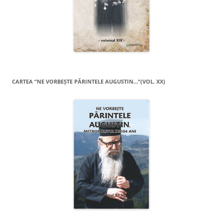
CARTEA “NE VORBEŞTE PĂRINTELE AUGUSTIN…”(VOL. XX)