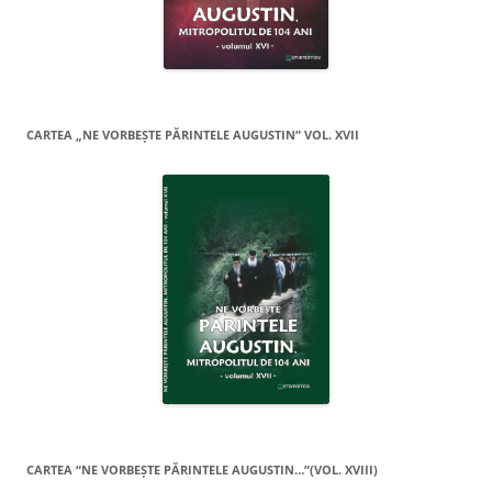
CARTEA „NE VORBEŞTE PĂRINTELE AUGUSTIN” VOL. XVII
CARTEA “NE VORBEŞTE PĂRINTELE AUGUSTIN…”(VOL. XVIII)