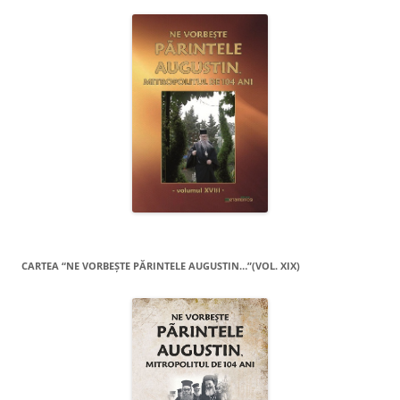
CARTEA “NE VORBEŞTE PĂRINTELE AUGUSTIN…”(VOL. XIX)