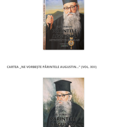
CARTEA „NE VORBEŞTE PĂRINTELE AUGUSTIN…” (VOL. XIII)