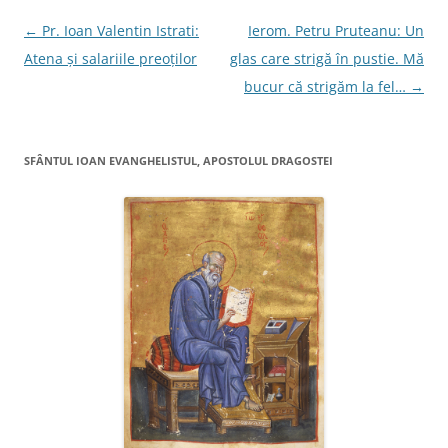
e
r
N
←
Pr. Ioan Valentin Istrati:
Ierom. Petru Pruteanu: Un
e
a
s
a
Atena şi salariile preoţilor
glas care strigă în pustie. Mă
t
r
v
bucur că strigăm la fel…
→
ă
n
i
o
u
ă
g
)
SFÂNTUL IOAN EVANGHELISTUL, APOSTOLUL DRAGOSTEI
a
r
e
î
n
a
r
t
i
c