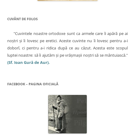
o
l
e
CUVÂNT DE FOLOS
"Cuvintele noastre ortodoxe sunt ca armele care îi apără pe ai
noştri şi îi lovesc pe eretici. Aceste cuvinte nu îi lovesc pentru a-i
doborî, ci pentru a-i ridica după ce au căzut. Acesta este scopul
luptei noastre: să îi ajutăm şi pe vrăşmaşii noştri să se mântuiască."
(Sf. Ioan Gură de Aur).
FACEBOOK – PAGINA OFICIALĂ