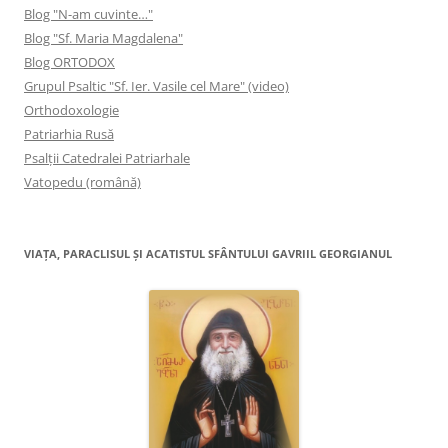
Blog "N-am cuvinte…"
Blog "Sf. Maria Magdalena"
Blog ORTODOX
Grupul Psaltic "Sf. Ier. Vasile cel Mare" (video)
Orthodoxologie
Patriarhia Rusă
Psalţii Catedralei Patriarhale
Vatopedu (română)
VIAŢA, PARACLISUL ŞI ACATISTUL SFÂNTULUI GAVRIIL GEORGIANUL