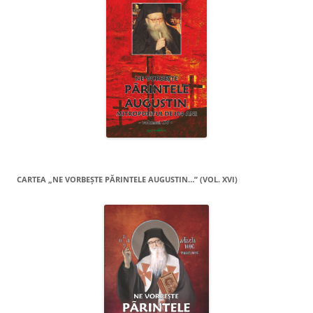
CARTEA „NE VORBEŞTE PĂRINTELE AUGUSTIN…” (VOL. XVI)