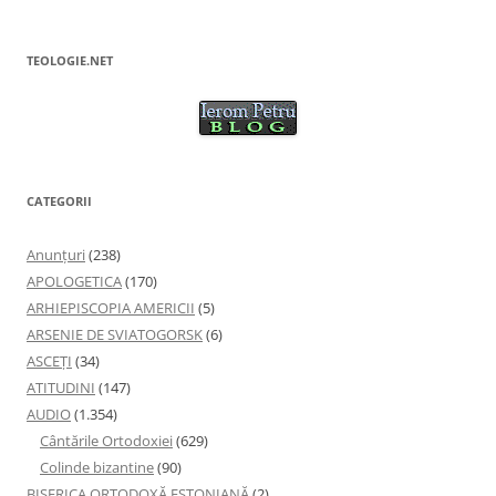
TEOLOGIE.NET
CATEGORII
Anunţuri
(238)
APOLOGETICA
(170)
ARHIEPISCOPIA AMERICII
(5)
ARSENIE DE SVIATOGORSK
(6)
ASCEȚI
(34)
ATITUDINI
(147)
AUDIO
(1.354)
Cântările Ortodoxiei
(629)
Colinde bizantine
(90)
BISERICA ORTODOXĂ ESTONIANĂ
(2)