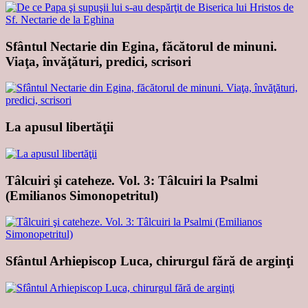
Sfântul Nectarie din Egina, făcătorul de minuni.
Viaţa, învăţături, predici, scrisori
La apusul libertăţii
Tâlcuiri şi cateheze. Vol. 3: Tâlcuiri la Psalmi
(Emilianos Simonopetritul)
Sfântul Arhiepiscop Luca, chirurgul fără de arginţi