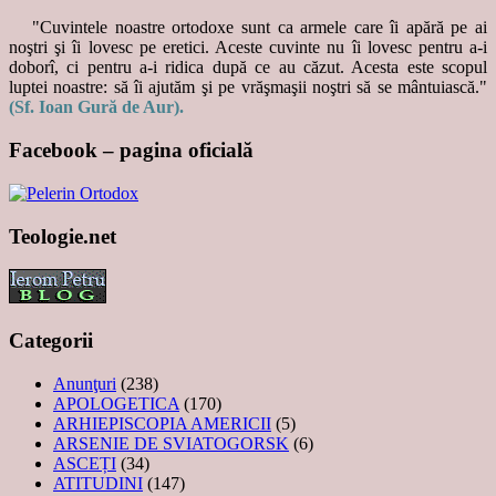
"Cuvintele noastre ortodoxe sunt ca armele care îi apără pe ai
noştri şi îi lovesc pe eretici. Aceste cuvinte nu îi lovesc pentru a-i
doborî, ci pentru a-i ridica după ce au căzut. Acesta este scopul
luptei noastre: să îi ajutăm şi pe vrăşmaşii noştri să se mântuiască."
(Sf. Ioan Gură de Aur).
Facebook – pagina oficială
Teologie.net
Categorii
Anunţuri
(238)
APOLOGETICA
(170)
ARHIEPISCOPIA AMERICII
(5)
ARSENIE DE SVIATOGORSK
(6)
ASCEȚI
(34)
ATITUDINI
(147)