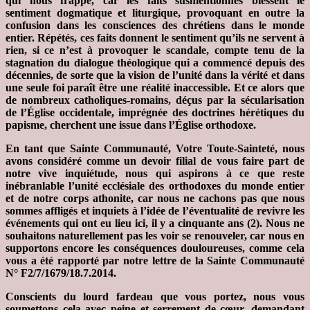
qui nous frappe, car les faits susmentionnés blessent le
sentiment dogmatique et liturgique, provoquant en outre la
confusion dans les consciences des chrétiens dans le monde
entier. Répétés, ces faits donnent le sentiment qu’ils ne servent à
rien, si ce n’est à provoquer le scandale, compte tenu de la
stagnation du dialogue théologique qui a commencé depuis des
décennies, de sorte que la vision de l’unité dans la vérité et dans
une seule foi paraît être une réalité inaccessible. Et ce alors que
de nombreux catholiques-romains, déçus par la sécularisation
de l’Église occidentale, imprégnée des doctrines hérétiques du
papisme, cherchent une issue dans l’Église orthodoxe.
En tant que Sainte Communauté, Votre Toute-Sainteté, nous
avons considéré comme un devoir filial de vous faire part de
notre vive inquiétude, nous qui aspirons à ce que reste
inébranlable l’unité ecclésiale des orthodoxes du monde entier
et de notre corps athonite, car nous ne cachons pas que nous
sommes affligés et inquiets à l’idée de l’éventualité de revivre les
événements qui ont eu lieu ici, il y a cinquante ans (2). Nous ne
souhaitons naturellement pas les voir se renouveler, car nous en
supportons encore les conséquences douloureuses, comme cela
vous a été rapporté par notre lettre de la Sainte Communauté
N° F2/7/1679/18.7.2014.
Conscients du lourd fardeau que vous portez, nous vous
soumettons cela avec peine et serrement de cœur, demandant