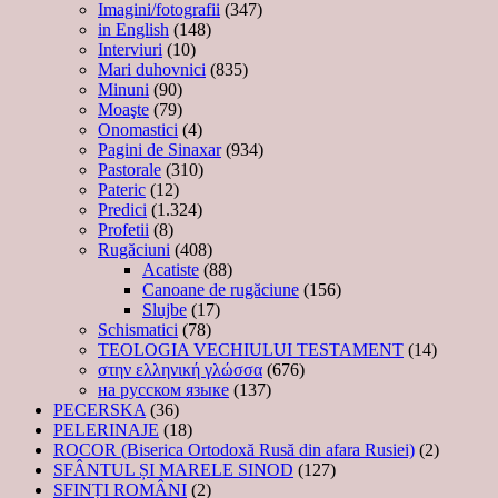
Imagini/fotografii
(347)
in English
(148)
Interviuri
(10)
Mari duhovnici
(835)
Minuni
(90)
Moaşte
(79)
Onomastici
(4)
Pagini de Sinaxar
(934)
Pastorale
(310)
Pateric
(12)
Predici
(1.324)
Profetii
(8)
Rugăciuni
(408)
Acatiste
(88)
Canoane de rugăciune
(156)
Slujbe
(17)
Schismatici
(78)
TEOLOGIA VECHIULUI TESTAMENT
(14)
στην ελληνική γλώσσα
(676)
на русском языке
(137)
PECERSKA
(36)
PELERINAJE
(18)
ROCOR (Biserica Ortodoxă Rusă din afara Rusiei)
(2)
SFÂNTUL ȘI MARELE SINOD
(127)
SFINȚI ROMÂNI
(2)