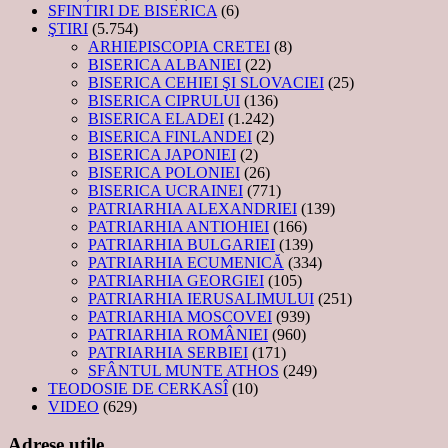
SFINTIRI DE BISERICA
(6)
ŞTIRI
(5.754)
ARHIEPISCOPIA CRETEI
(8)
BISERICA ALBANIEI
(22)
BISERICA CEHIEI ŞI SLOVACIEI
(25)
BISERICA CIPRULUI
(136)
BISERICA ELADEI
(1.242)
BISERICA FINLANDEI
(2)
BISERICA JAPONIEI
(2)
BISERICA POLONIEI
(26)
BISERICA UCRAINEI
(771)
PATRIARHIA ALEXANDRIEI
(139)
PATRIARHIA ANTIOHIEI
(166)
PATRIARHIA BULGARIEI
(139)
PATRIARHIA ECUMENICĂ
(334)
PATRIARHIA GEORGIEI
(105)
PATRIARHIA IERUSALIMULUI
(251)
PATRIARHIA MOSCOVEI
(939)
PATRIARHIA ROMÂNIEI
(960)
PATRIARHIA SERBIEI
(171)
SFÂNTUL MUNTE ATHOS
(249)
TEODOSIE DE CERKASÎ
(10)
VIDEO
(629)
Adrese utile