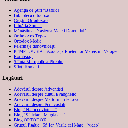
Agenţia de Ştiri "Basilica"
Biblioteca ortodoxă
Creştin Ortodox.ro
Librăria Sophia
Mănăstirea "Naşterea Maicii Domnului"
Orthotoxos Typos
Ortodox Media
Pelerinaje duhovnicești
PEMPTOUSIA – Asociația Prietenilor Mănăstirii Vatoped
Romfea.gr
Sfânta Mitropolie a Pireului
Sfinţi Români
Legături
Adevărul despre Adventişti
Adevărul despre cultul Evanghelic
Adevărul despre Martorii lui Iehova
Adevărul despre Penticostali
Blog "N-am cuvinte…"
Blog "Sf. Maria Magdalena"
Blog ORTODOX
Grupul Psaltic "Sf. Ier. Vasile cel Mare" (video)