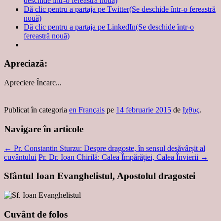
deschide într-o fereastră nouă)
Dă clic pentru a partaja pe Twitter(Se deschide într-o fereastră
nouă)
Dă clic pentru a partaja pe LinkedIn(Se deschide într-o
fereastră nouă)
Apreciază:
Apreciere
Încarc...
Publicat în categoria
en Français
pe
14 februarie 2015
de
Ιχθυς
.
Navigare în articole
←
Pr. Constantin Sturzu: Despre dragoste, în sensul desăvârșit al
cuvântului
Pr. Dr. Ioan Chirilă: Calea Împărăției, Calea Învierii
→
Sfântul Ioan Evanghelistul, Apostolul dragostei
Cuvânt de folos