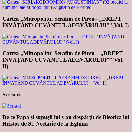
Cartea „Mitropolitul Serafim de Pireu– „DREPT
ÎNVĂŢÂND CUVÂNTUL ADEVĂRULUI””(Vol. I)
Cartea „Mitropolitul Serafim de Pireu – „DREPT
ÎNVĂŢÂND CUVÂNTUL ADEVĂRULUI””(Vol.
II)
Scrisori
De ce Papa şi supuşii lui s-au despărţit de Biserica lui
Hristos de Sf. Nectarie de la Eghina