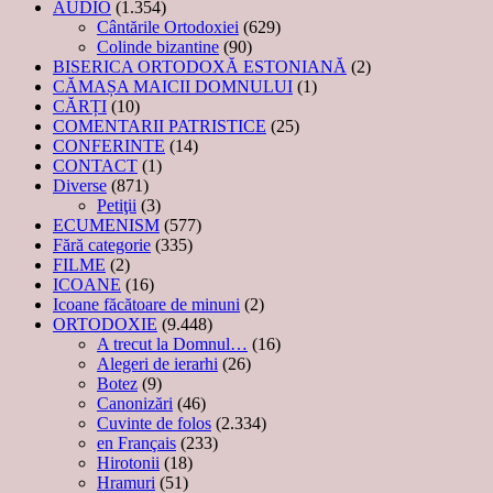
AUDIO
(1.354)
Cântările Ortodoxiei
(629)
Colinde bizantine
(90)
BISERICA ORTODOXĂ ESTONIANĂ
(2)
CĂMAȘA MAICII DOMNULUI
(1)
CĂRȚI
(10)
COMENTARII PATRISTICE
(25)
CONFERINTE
(14)
CONTACT
(1)
Diverse
(871)
Petiţii
(3)
ECUMENISM
(577)
Fără categorie
(335)
FILME
(2)
ICOANE
(16)
Icoane făcătoare de minuni
(2)
ORTODOXIE
(9.448)
A trecut la Domnul…
(16)
Alegeri de ierarhi
(26)
Botez
(9)
Canonizări
(46)
Cuvinte de folos
(2.334)
en Français
(233)
Hirotonii
(18)
Hramuri
(51)