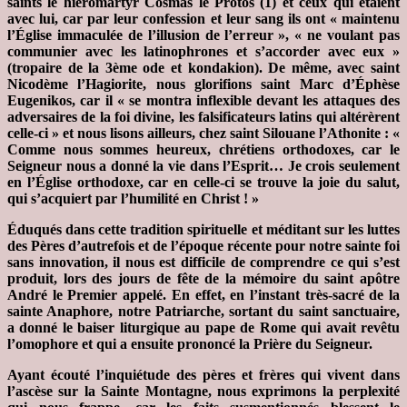
saints le hiéromartyr Cosmas le Protos (1) et ceux qui étaient
avec lui, car par leur confession et leur sang ils ont « maintenu
l’Église immaculée de l’illusion de l’erreur », « ne voulant pas
communier avec les latinophrones et s’accorder avec eux »
(tropaire de la 3ème ode et kondakion). De même, avec saint
Nicodème l’Hagiorite, nous glorifions saint Marc d’Éphèse
Eugenikos, car il « se montra inflexible devant les attaques des
adversaires de la foi divine, les falsificateurs latins qui altérèrent
celle-ci » et nous lisons ailleurs, chez saint Silouane l’Athonite : «
Comme nous sommes heureux, chrétiens orthodoxes, car le
Seigneur nous a donné la vie dans l’Esprit… Je crois seulement
en l’Église orthodoxe, car en celle-ci se trouve la joie du salut,
qui s’acquiert par l’humilité en Christ ! »
Éduqués dans cette tradition spirituelle et méditant sur les luttes
des Pères d’autrefois et de l’époque récente pour notre sainte foi
sans innovation, il nous est difficile de comprendre ce qui s’est
produit, lors des jours de fête de la mémoire du saint apôtre
André le Premier appelé. En effet, en l’instant très-sacré de la
sainte Anaphore, notre Patriarche, sortant du saint sanctuaire,
a donné le baiser liturgique au pape de Rome qui avait revêtu
l’omophore et qui a ensuite prononcé la Prière du Seigneur.
Ayant écouté l’inquiétude des pères et frères qui vivent dans
l’ascèse sur la Sainte Montagne, nous exprimons la perplexité