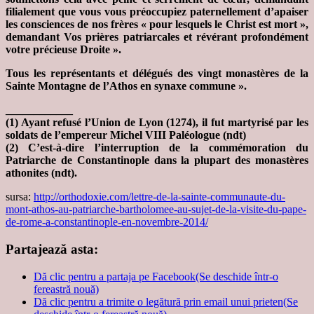
filialement que vous vous préoccupiez paternellement d’apaiser
les consciences de nos frères « pour lesquels le Christ est mort »,
demandant Vos prières patriarcales et révérant profondément
votre précieuse Droite ».
Tous les représentants et délégués des vingt monastères de la
Sainte Montagne de l’Athos en synaxe commune ».
____________
(1) Ayant refusé l’Union de Lyon (1274), il fut martyrisé par les
soldats de l’empereur Michel VIII Paléologue (ndt)
(2) C’est-à-dire l’interruption de la commémoration du
Patriarche de Constantinople dans la plupart des monastères
athonites (ndt).
sursa:
http://orthodoxie.com/lettre-de-la-sainte-communaute-du-
mont-athos-au-patriarche-bartholomee-au-sujet-de-la-visite-du-pape-
de-rome-a-constantinople-en-novembre-2014/
Partajează asta:
Dă clic pentru a partaja pe Facebook(Se deschide într-o
fereastră nouă)
Dă clic pentru a trimite o legătură prin email unui prieten(Se