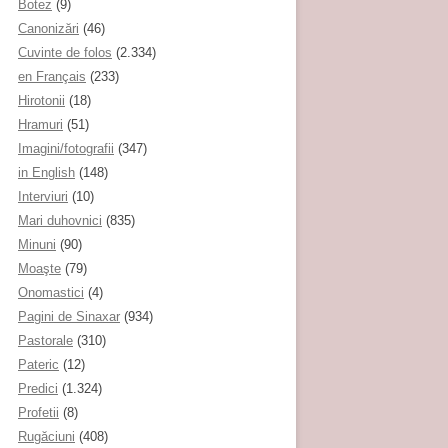
Botez
(9)
Canonizări
(46)
Cuvinte de folos
(2.334)
en Français
(233)
Hirotonii
(18)
Hramuri
(51)
Imagini/fotografii
(347)
in English
(148)
Interviuri
(10)
Mari duhovnici
(835)
Minuni
(90)
Moaşte
(79)
Onomastici
(4)
Pagini de Sinaxar
(934)
Pastorale
(310)
Pateric
(12)
Predici
(1.324)
Profetii
(8)
Rugăciuni
(408)