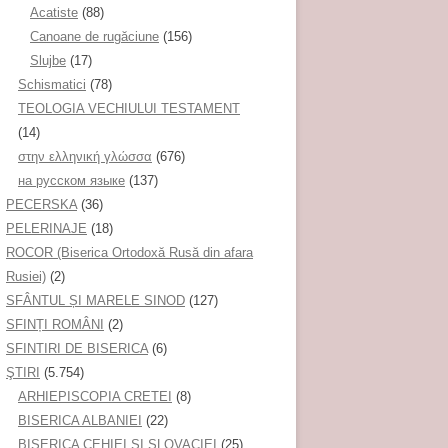
Acatiste
(88)
Canoane de rugăciune
(156)
Slujbe
(17)
Schismatici
(78)
TEOLOGIA VECHIULUI TESTAMENT
(14)
στην ελληνική γλώσσα
(676)
на русском языке
(137)
PECERSKA
(36)
PELERINAJE
(18)
ROCOR (Biserica Ortodoxă Rusă din afara
Rusiei)
(2)
SFÂNTUL ȘI MARELE SINOD
(127)
SFINȚI ROMÂNI
(2)
SFINTIRI DE BISERICA
(6)
ŞTIRI
(5.754)
ARHIEPISCOPIA CRETEI
(8)
BISERICA ALBANIEI
(22)
BISERICA CEHIEI ŞI SLOVACIEI
(25)