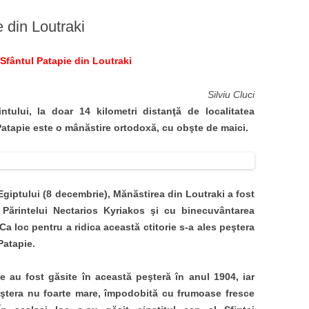
 din Loutraki
Sfântul Patapie din Loutraki
Silviu Cluci
ntului, la doar 14 kilometri distanţă de localitatea
Patapie este o mânăstire ortodoxă, cu obşte de maici.
Egiptului (8 decembrie), Mănăstirea din Loutraki a fost
 Părintelui Nectarios Kyriakos şi cu binecuvântarea
 Ca loc pentru a ridica această ctitorie s-a ales peştera
Patapie.
ie au fost găsite în această peşteră în anul 1904, iar
eştera nu foarte mare, împodobită cu frumoase fresce