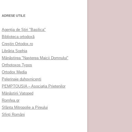
ADRESE UTILE
Agenţia de Ştiri "Basilica"
Biblioteca ortodoxă
Creştin Ortodox.ro
Librăria Sophia
Mănăstirea "Naşterea Maicii Domnului"
Orthotoxos Typos
Ortodox Media
Pelerinaje duhovnicești
PEMPTOUSIA – Asociația Prietenilor
Mănăstirii Vatoped
Romfea.gr
Sfânta Mitropolie a Pireului
Sfinţi Români