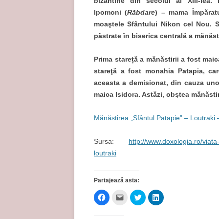
bizantine din secolul al XIII-lea.
Ipomoni (
Răbdare
) – mama Împăratu
moaştele Sfântului Nikon cel Nou. S
păstrate în biserica centrală a mănăst
Prima stareță a mănăstirii a fost mai
stareţă a fost monahia Patapia, care
aceasta a demisionat, din cauza unor
maica Isidora. Astăzi, obştea mănăsti
Mănăstirea „Sfântul Patapie” – Loutraki
Sursa:
http://www.doxologia.ro/viata-
loutraki
Partajează asta:
D
D
D
D
ă
ă
ă
ă
c
c
c
c
l
l
l
l