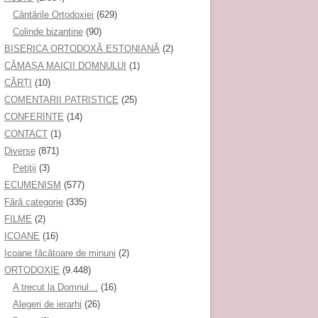
Cântările Ortodoxiei
(629)
Colinde bizantine
(90)
BISERICA ORTODOXĂ ESTONIANĂ
(2)
CĂMAȘA MAICII DOMNULUI
(1)
CĂRȚI
(10)
COMENTARII PATRISTICE
(25)
CONFERINTE
(14)
CONTACT
(1)
Diverse
(871)
Petiţii
(3)
ECUMENISM
(577)
Fără categorie
(335)
FILME
(2)
ICOANE
(16)
Icoane făcătoare de minuni
(2)
ORTODOXIE
(9.448)
A trecut la Domnul…
(16)
Alegeri de ierarhi
(26)