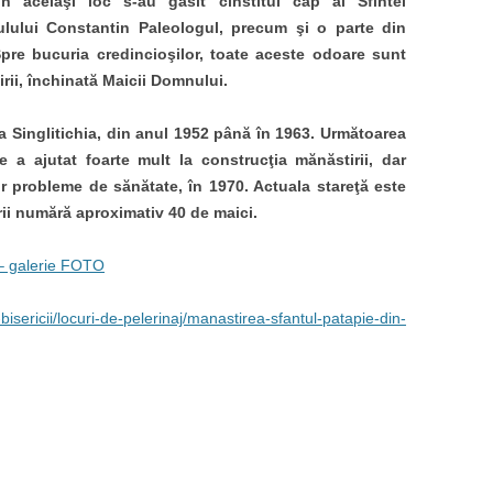
 În acelaşi loc s-au găsit cinstitul cap al Sfintei
lului Constantin Paleologul, precum şi o parte din
pre bucuria credincioşilor, toate aceste odoare sunt
irii, închinată Maicii Domnului.
ca Singlitichia, din anul 1952 până în 1963. Următoarea
 a ajutat foarte mult la construcţia mănăstirii, dar
 probleme de sănătate, în 1970. Actuala stareţă este
rii numără aproximativ 40 de maici.
 – galerie FOTO
bisericii/locuri-de-pelerinaj/manastirea-sfantul-patapie-din-