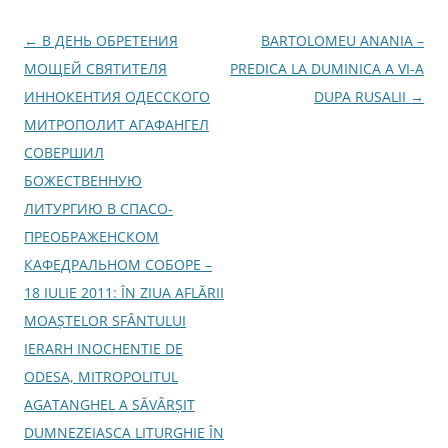
e
a
s
N
←
В ДЕНЬ ОБРЕТЕНИЯ
BARTOLOMEU ANANIA –
t
r
ă
a
МОЩЕЙ СВЯТИТЕЛЯ
PREDICA LA DUMINICA A VI-A
n
o
v
ИННОКЕНТИЯ ОДЕССКОГО
DUPA RUSALII
→
u
ă
i
МИТРОПОЛИТ АГАФАНГЕЛ
)
g
СОВЕРШИЛ
a
БОЖЕСТВЕННУЮ
r
ЛИТУРГИЮ В СПАСО-
e
ПРЕОБРАЖЕНСКОМ
î
КАФЕДРАЛЬНОМ СОБОРЕ –
n
18 IULIE 2011: ÎN ZIUA AFLĂRII
a
MOAŞTELOR SFÂNTULUI
r
IERARH INOCHENTIE DE
t
ODESA, MITROPOLITUL
i
AGATANGHEL A SĂVÂRŞIT
c
DUMNEZEIASCA LITURGHIE ÎN