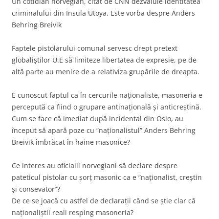
Un cotidian norvegian, citat de CNN dezvaluie identitatea
criminalului din Insula Utoya. Este vorba despre Anders
Behring Breivik
Faptele pistolarului comunal servesc drept pretext
globaliştilor U.E să limiteze libertatea de expresie, pe de
altă parte au menire de a relativiza grupările de dreapta.
E cunoscut faptul ca în cercurile naţionaliste, masoneria e
percepută ca fiind o grupare antinaţională şi anticreştină.
Cum se face că imediat după incidental din Oslo, au
început să apară poze cu “naţionalistul” Anders Behring
Breivik îmbrăcat în haine masonice?
Ce interes au oficialii norvegiani să declare despre
pateticul pistolar cu şorţ masonic ca e “naţionalist, creştin
şi consevator”?
De ce se joacă cu astfel de declaraţii când se ştie clar că
naţionaliştii reali resping masoneria?