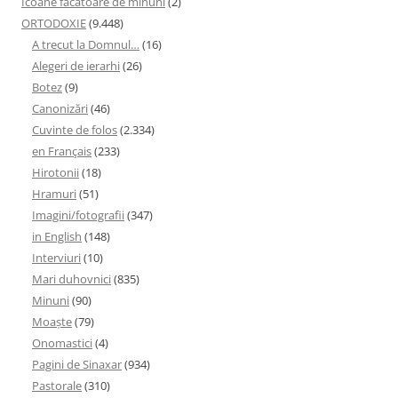
Icoane făcătoare de minuni
(2)
ORTODOXIE
(9.448)
A trecut la Domnul…
(16)
Alegeri de ierarhi
(26)
Botez
(9)
Canonizări
(46)
Cuvinte de folos
(2.334)
en Français
(233)
Hirotonii
(18)
Hramuri
(51)
Imagini/fotografii
(347)
in English
(148)
Interviuri
(10)
Mari duhovnici
(835)
Minuni
(90)
Moaşte
(79)
Onomastici
(4)
Pagini de Sinaxar
(934)
Pastorale
(310)