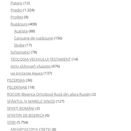
Pateric
(12)
Predici
(1.324)
Profetii
(8)
Rugăciuni
(408)
Acatiste
(88)
Canoane de rugăciune
(156)
Slujbe
(17)
Schismatici
(78)
TEOLOGIA VECHIULUI TESTAMENT
(14)
στην ελληνική γλώσσα
(676)
на русском языке
(137)
PECERSKA
(36)
PELERINAJE
(18)
ROCOR (Biserica Ortodoxă Rusă din afara Rusiei)
(2)
SFÂNTUL ȘI MARELE SINOD
(127)
SFINȚI ROMÂNI
(2)
SFINTIRI DE BISERICA
(6)
ŞTIRI
(5.754)
ARHIEPISCOPIA CRETEI
(8)