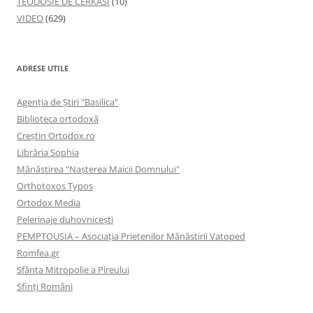
TEODOSIE DE CERKASÎ
(10)
VIDEO
(629)
ADRESE UTILE
Agenţia de Ştiri "Basilica"
Biblioteca ortodoxă
Creştin Ortodox.ro
Librăria Sophia
Mănăstirea "Naşterea Maicii Domnului"
Orthotoxos Typos
Ortodox Media
Pelerinaje duhovnicești
PEMPTOUSIA – Asociația Prietenilor Mănăstirii Vatoped
Romfea.gr
Sfânta Mitropolie a Pireului
Sfinţi Români