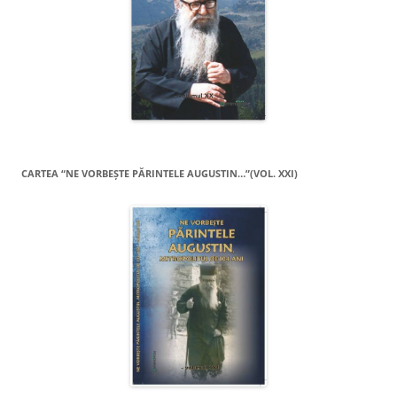
CARTEA “NE VORBEŞTE PĂRINTELE AUGUSTIN…”(VOL. XXI)