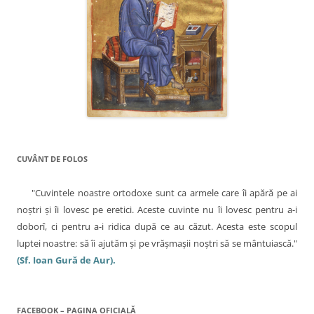
CUVÂNT DE FOLOS
"Cuvintele noastre ortodoxe sunt ca armele care îi apără pe ai
noştri şi îi lovesc pe eretici. Aceste cuvinte nu îi lovesc pentru a-i
doborî, ci pentru a-i ridica după ce au căzut. Acesta este scopul
luptei noastre: să îi ajutăm şi pe vrăşmaşii noştri să se mântuiască."
(Sf. Ioan Gură de Aur).
FACEBOOK – PAGINA OFICIALĂ