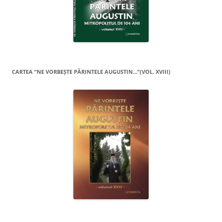
CARTEA “NE VORBEŞTE PĂRINTELE AUGUSTIN…”(VOL. XVIII)