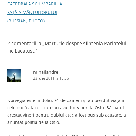
o
CATEDRALA SCHIMBĂRII LA
l
FAŢĂ A MÂNTUITORULUI
e
(RUSSIAN, PHOTO)
2 comentarii la „
Mărturie despre sfinţenia Părintelui
Ilie Lăcătuşu
”
mihailandrei
23 iulie 2011 la 17:36
Norvegia este în doliu. 91 de oameni şi-au pierdut viaţa în
cele două atacuri care au avut loc vineri la Oslo. Bărbatul
arestat vineri pentru dublul atac a fost pus sub acuzare, a
anunţat poliţia de la Oslo.