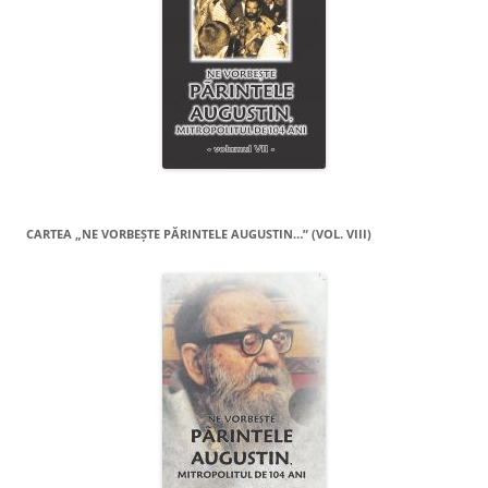
CARTEA „NE VORBEŞTE PĂRINTELE AUGUSTIN…” (VOL. VIII)