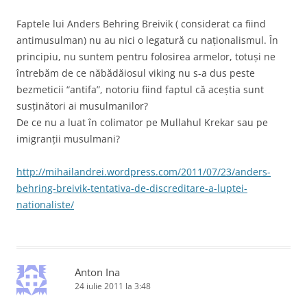
Faptele lui Anders Behring Breivik ( considerat ca fiind
antimusulman) nu au nici o legatură cu naţionalismul. În
principiu, nu suntem pentru folosirea armelor, totuşi ne
întrebăm de ce năbădăiosul viking nu s-a dus peste
bezmeticii “antifa”, notoriu fiind faptul că aceştia sunt
susţinători ai musulmanilor?
De ce nu a luat în colimator pe Mullahul Krekar sau pe
imigranţii musulmani?
http://mihailandrei.wordpress.com/2011/07/23/anders-
behring-breivik-tentativa-de-discreditare-a-luptei-
nationaliste/
Anton Ina
24 iulie 2011 la 3:48