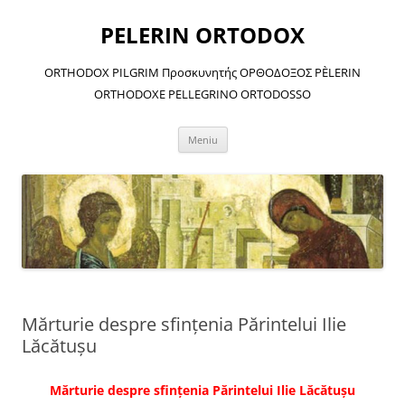
Sari
la
PELERIN ORTODOX
conținut
ORTHODOX PILGRIM Προσκυνητής ΟΡΘΟΔΟΞΟΣ PÈLERIN
ORTHODOXE PELLEGRINO ORTODOSSO
Meniu
Mărturie despre sfinţenia Părintelui Ilie
Lăcătuşu
Mărturie despre sfinţenia Părintelui Ilie Lăcătuşu