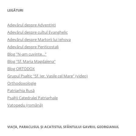
LEGĂTURI
Adevărul despre Adventişti
Adevărul despre cultul Evanghelic
Adevărul despre Martorii lui Iehova
Adevărul despre Penticostali
Blog "N-am cuvinte…"
Blog "Sf. Maria Magdalena"
Blog ORTODOX
Grupul Psaltic "Sf. Ier. Vasile cel Mare" (video)
Orthodoxologie
Patriarhia Rusă
Psalţii Catedralei Patriarhale
Vatopedu (română)
VIAŢA, PARACLISUL ŞI ACATISTUL SFÂNTULUI GAVRIIL GEORGIANUL