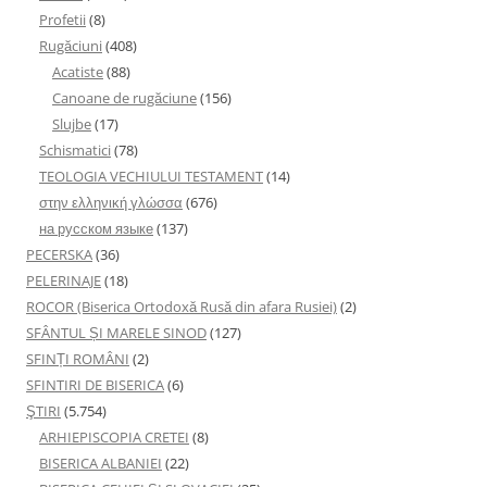
Profetii
(8)
Rugăciuni
(408)
Acatiste
(88)
Canoane de rugăciune
(156)
Slujbe
(17)
Schismatici
(78)
TEOLOGIA VECHIULUI TESTAMENT
(14)
στην ελληνική γλώσσα
(676)
на русском языке
(137)
PECERSKA
(36)
PELERINAJE
(18)
ROCOR (Biserica Ortodoxă Rusă din afara Rusiei)
(2)
SFÂNTUL ȘI MARELE SINOD
(127)
SFINȚI ROMÂNI
(2)
SFINTIRI DE BISERICA
(6)
ŞTIRI
(5.754)
ARHIEPISCOPIA CRETEI
(8)
BISERICA ALBANIEI
(22)