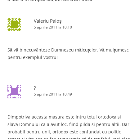
f
e
e
f
î
e
n
r
e
r
(
e
r
e
S
a
e
n
a
e
s
a
Valeriu Paloş
s
d
t
s
a
t
e
r
t
5 aprilie 2011 la 10:10
r
s
ă
r
r
ă
c
n
ă
n
h
o
n
o
i
u
o
t
u
d
ă
u
ă
e
)
ă
i
Să vă binecuvânteze Dumnezeu măicuţelor. Vă mulţumesc
)
î
)
n
pentru exemplul vostru!
c
t
r
-
o
o
f
l
e
r
e
e
?
a
s
5 aprilie 2011 la 10:49
t
r
ă
n
o
u
Dimpotriva aceasta masura este intru totul ortodoxa si
ă
)
slava Domnului ca a avut loc, fiind pilda si pentru altii. Dar
probabil pentru unii, ortodox este confundat cu politic