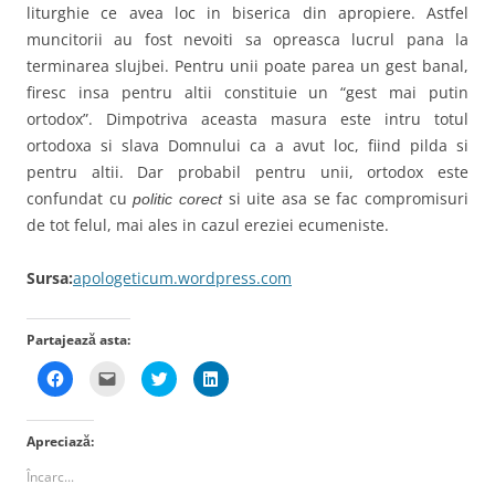
liturghie ce avea loc in biserica din apropiere. Astfel
muncitorii au fost nevoiti sa opreasca lucrul pana la
terminarea slujbei. Pentru unii poate parea un gest banal,
firesc insa pentru altii constituie un “gest mai putin
ortodox”. Dimpotriva aceasta masura este intru totul
ortodoxa si slava Domnului ca a avut loc, fiind pilda si
pentru altii. Dar probabil pentru unii, ortodox este
confundat cu
si uite asa se fac compromisuri
politic corect
de tot felul, mai ales in cazul ereziei ecumeniste.
Sursa:
apologeticum.wordpress.com
Partajează asta:
D
D
D
D
ă
ă
ă
ă
c
c
c
c
l
l
l
l
i
i
i
i
Apreciază:
c
c
c
c
p
p
p
p
e
e
e
e
Încarc...
n
n
n
n
t
t
t
t