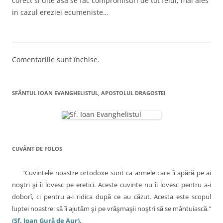
corect si uite asa se fac compromisuri de tot felul, mai ales
in cazul ereziei ecumeniste…
Comentariile sunt închise.
SFÂNTUL IOAN EVANGHELISTUL, APOSTOLUL DRAGOSTEI
CUVÂNT DE FOLOS
"Cuvintele noastre ortodoxe sunt ca armele care îi apără pe ai
noştri şi îi lovesc pe eretici. Aceste cuvinte nu îi lovesc pentru a-i
doborî, ci pentru a-i ridica după ce au căzut. Acesta este scopul
luptei noastre: să îi ajutăm şi pe vrăşmaşii noştri să se mântuiască."
(Sf. Ioan Gură de Aur).