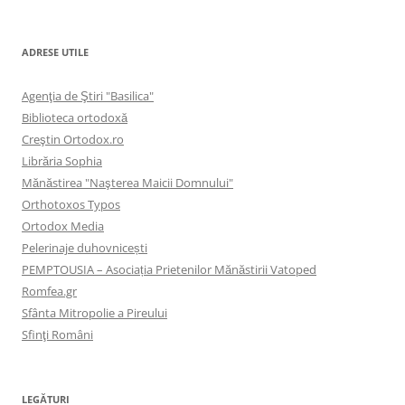
ADRESE UTILE
Agenţia de Ştiri "Basilica"
Biblioteca ortodoxă
Creştin Ortodox.ro
Librăria Sophia
Mănăstirea "Naşterea Maicii Domnului"
Orthotoxos Typos
Ortodox Media
Pelerinaje duhovnicești
PEMPTOUSIA – Asociația Prietenilor Mănăstirii Vatoped
Romfea.gr
Sfânta Mitropolie a Pireului
Sfinţi Români
LEGĂTURI