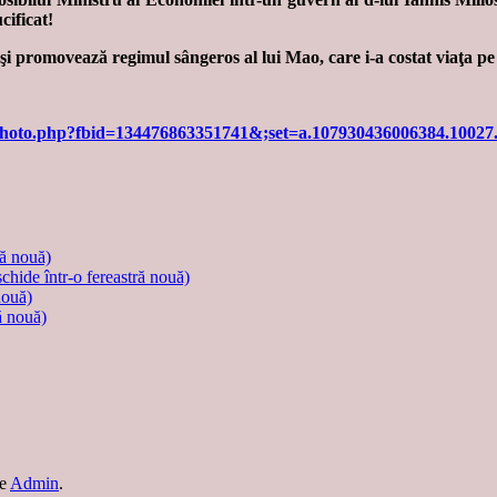
cificat!
i şi promovează regimul sângeros al lui Mao, care i-a costat viaţa pe
photo.php?fbid=134476863351741&;set=a.107930436006384.1002
ră nouă)
schide într-o fereastră nouă)
nouă)
ă nouă)
e
Admin
.