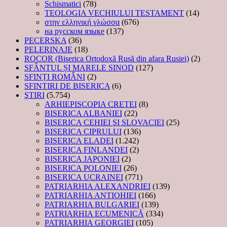
Schismatici
(78)
TEOLOGIA VECHIULUI TESTAMENT
(14)
στην ελληνική γλώσσα
(676)
на русском языке
(137)
PECERSKA
(36)
PELERINAJE
(18)
ROCOR (Biserica Ortodoxă Rusă din afara Rusiei)
(2)
SFÂNTUL ȘI MARELE SINOD
(127)
SFINȚI ROMÂNI
(2)
SFINTIRI DE BISERICA
(6)
ŞTIRI
(5.754)
ARHIEPISCOPIA CRETEI
(8)
BISERICA ALBANIEI
(22)
BISERICA CEHIEI ŞI SLOVACIEI
(25)
BISERICA CIPRULUI
(136)
BISERICA ELADEI
(1.242)
BISERICA FINLANDEI
(2)
BISERICA JAPONIEI
(2)
BISERICA POLONIEI
(26)
BISERICA UCRAINEI
(771)
PATRIARHIA ALEXANDRIEI
(139)
PATRIARHIA ANTIOHIEI
(166)
PATRIARHIA BULGARIEI
(139)
PATRIARHIA ECUMENICĂ
(334)
PATRIARHIA GEORGIEI
(105)