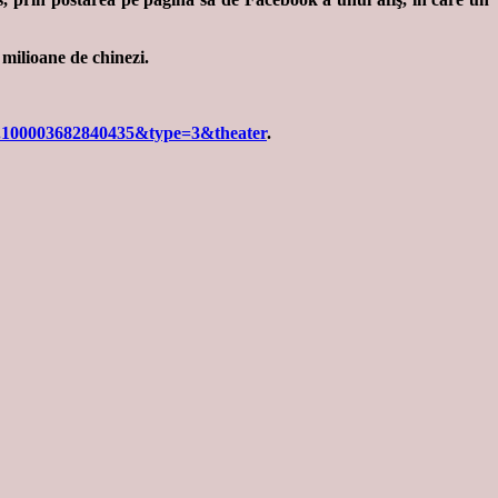
 milioane de chinezi.
7.100003682840435&type=3&theater
.