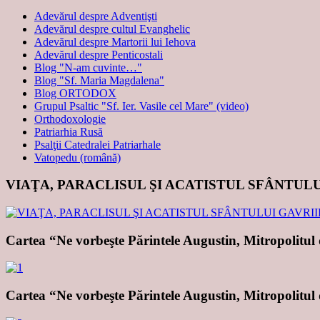
Adevărul despre Adventişti
Adevărul despre cultul Evanghelic
Adevărul despre Martorii lui Iehova
Adevărul despre Penticostali
Blog "N-am cuvinte…"
Blog "Sf. Maria Magdalena"
Blog ORTODOX
Grupul Psaltic "Sf. Ier. Vasile cel Mare" (video)
Orthodoxologie
Patriarhia Rusă
Psalţii Catedralei Patriarhale
Vatopedu (română)
VIAŢA, PARACLISUL ŞI ACATISTUL SFÂNTUL
Cartea “Ne vorbeşte Părintele Augustin, Mitropolitul
Cartea “Ne vorbeşte Părintele Augustin, Mitropolitul