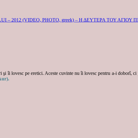
– 2012 (VIDEO, PHOTO, greek) – Η ΔΕΥΤΕΡΑ ΤΟΥ ΑΓΙΟΥ
 şi îi lovesc pe eretici. Aceste cuvinte nu îi lovesc pentru a-i doborî, ci
Aur).