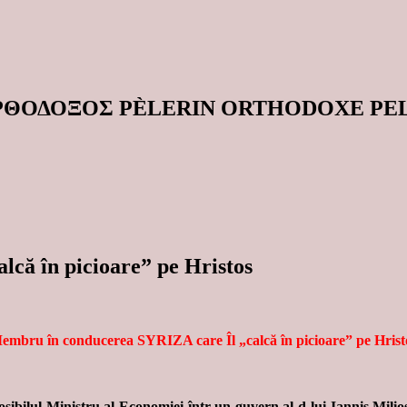
ΟΡΘΟΔΟΞΟΣ PÈLERIN ORTHODOXE P
că în picioare” pe Hristos
embru în conducerea SYRIZA care Îl „calcă în picioare” pe Hrist
ibilul Ministru al Economiei într-un guvern al d-lui Iannis Milio