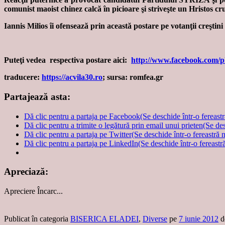
comunist maoist chinez calcă în picioare şi striveşte un Hristos cru
Iannis Milios îi ofensează prin această postare pe votanţii creştin
Puteţi vedea respectiva postare aici:
http://www.facebook.com/
traducere:
https://acvila30.ro
; sursa: romfea.gr
Partajează asta:
Dă clic pentru a partaja pe Facebook(Se deschide într-o fereast
Dă clic pentru a trimite o legătură prin email unui prieten(Se de
Dă clic pentru a partaja pe Twitter(Se deschide într-o fereastră 
Dă clic pentru a partaja pe LinkedIn(Se deschide într-o fereastr
Apreciază:
Apreciere
Încarc...
Publicat în categoria
BISERICA ELADEI
,
Diverse
pe
7 iunie 2012
d