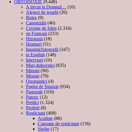
ORTODOXIE
(9.448)
A trecut la Domnul…
(16)
Alegeri de ierarhi
(26)
Botez
(9)
Canonizări
(46)
Cuvinte de folos
(2.334)
en Français
(233)
Hirotonii
(18)
Hramuri
(51)
Imagini/fotografii
(347)
in English
(148)
Interviuri
(10)
Mari duhovnici
(835)
Minuni
(90)
Moaşte
(79)
Onomastici
(4)
Pagini de Sinaxar
(934)
Pastorale
(310)
Pateric
(12)
Predici
(1.324)
Profetii
(8)
Rugăciuni
(408)
Acatiste
(88)
Canoane de rugăciune
(156)
Slujbe
(17)