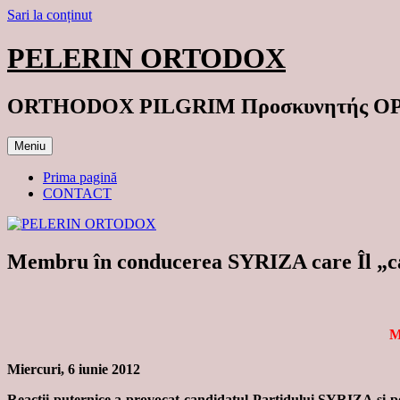
Sari la conținut
PELERIN ORTODOX
ORTHODOX PILGRIM Προσκυνητής 
Meniu
Prima pagină
CONTACT
Membru în conducerea SYRIZA care Îl „cal
M
Miercuri, 6 iunie 2012
Reacţii puternice a provocat candidatul Partidului SYRIZA şi pos