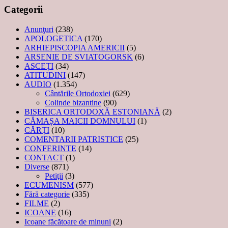
Categorii
Anunţuri
(238)
APOLOGETICA
(170)
ARHIEPISCOPIA AMERICII
(5)
ARSENIE DE SVIATOGORSK
(6)
ASCEȚI
(34)
ATITUDINI
(147)
AUDIO
(1.354)
Cântările Ortodoxiei
(629)
Colinde bizantine
(90)
BISERICA ORTODOXĂ ESTONIANĂ
(2)
CĂMAȘA MAICII DOMNULUI
(1)
CĂRȚI
(10)
COMENTARII PATRISTICE
(25)
CONFERINTE
(14)
CONTACT
(1)
Diverse
(871)
Petiţii
(3)
ECUMENISM
(577)
Fără categorie
(335)
FILME
(2)
ICOANE
(16)
Icoane făcătoare de minuni
(2)