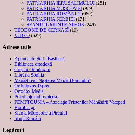
PATRIARHIA IERUSALIMULUI
(251)
PATRIARHIA MOSCOVEI
(939)
PATRIARHIA ROMÂNIEI
(960)
PATRIARHIA SERBIEI
(171)
SFÂNTUL MUNTE ATHOS
(249)
TEODOSIE DE CERKASÎ
(10)
VIDEO
(629)
Adrese utile
Agenţia de Ştiri "Basilica"
Biblioteca ortodoxă
Creştin Ortodox.ro
Librăria Sophia
Mănăstirea "Naşterea Maicii Domnului"
Orthotoxos Typos
Ortodox Media
Pelerinaje duhovnicești
PEMPTOUSIA – Asociația Prietenilor Mănăstirii Vatoped
Romfea.gr
Sfânta Mitropolie a Pireului
Sfinţi Români
Legături