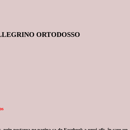
ELLEGRINO ORTODOSSO
os
s, prin postarea pe pagina sa de Facebook a unui afiş, în care un