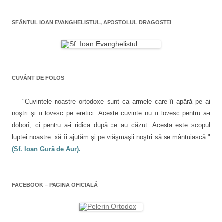
a
e
s
a
s
d
t
s
r
t
e
r
t
SFÂNTUL IOAN EVANGHELISTUL, APOSTOLUL DRAGOSTEI
r
s
ă
r
t
ă
c
n
ă
n
h
o
n
i
o
i
u
o
u
d
ă
u
ă
e
)
ă
c
)
î
)
n
o
t
r
CUVÂNT DE FOLOS
l
-
o
f
e
e
"Cuvintele noastre ortodoxe sunt ca armele care îi apără pe ai
r
e
noştri şi îi lovesc pe eretici. Aceste cuvinte nu îi lovesc pentru a-i
a
s
doborî, ci pentru a-i ridica după ce au căzut. Acesta este scopul
t
r
luptei noastre: să îi ajutăm şi pe vrăşmaşii noştri să se mântuiască."
ă
n
(Sf. Ioan Gură de Aur).
o
u
ă
)
FACEBOOK – PAGINA OFICIALĂ