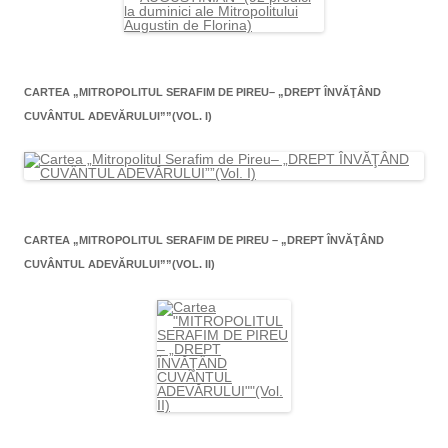
CARTEA „MITROPOLITUL SERAFIM DE PIREU– „DREPT ÎNVĂŢÂND
CUVÂNTUL ADEVĂRULUI””(VOL. I)
CARTEA „MITROPOLITUL SERAFIM DE PIREU – „DREPT ÎNVĂŢÂND
CUVÂNTUL ADEVĂRULUI””(VOL. II)