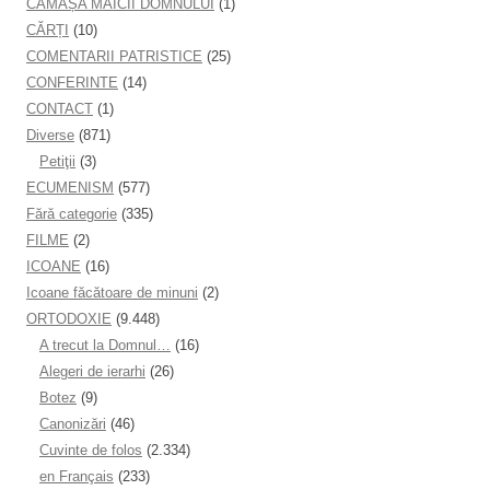
CĂMAȘA MAICII DOMNULUI
(1)
CĂRȚI
(10)
COMENTARII PATRISTICE
(25)
CONFERINTE
(14)
CONTACT
(1)
Diverse
(871)
Petiţii
(3)
ECUMENISM
(577)
Fără categorie
(335)
FILME
(2)
ICOANE
(16)
Icoane făcătoare de minuni
(2)
ORTODOXIE
(9.448)
A trecut la Domnul…
(16)
Alegeri de ierarhi
(26)
Botez
(9)
Canonizări
(46)
Cuvinte de folos
(2.334)
en Français
(233)