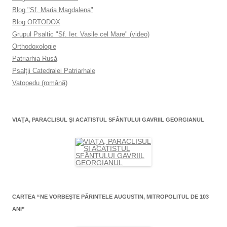
Blog "Sf. Maria Magdalena"
Blog ORTODOX
Grupul Psaltic "Sf. Ier. Vasile cel Mare" (video)
Orthodoxologie
Patriarhia Rusă
Psalţii Catedralei Patriarhale
Vatopedu (română)
VIAŢA, PARACLISUL ŞI ACATISTUL SFÂNTULUI GAVRIIL GEORGIANUL
CARTEA “NE VORBEŞTE PĂRINTELE AUGUSTIN, MITROPOLITUL DE 103
ANI”