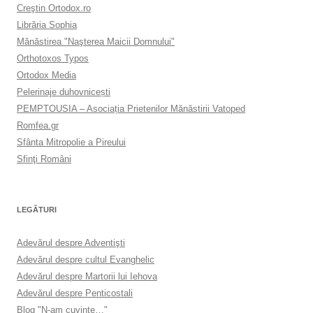
Creştin Ortodox.ro
Librăria Sophia
Mănăstirea "Naşterea Maicii Domnului"
Orthotoxos Typos
Ortodox Media
Pelerinaje duhovnicești
PEMPTOUSIA – Asociația Prietenilor Mănăstirii Vatoped
Romfea.gr
Sfânta Mitropolie a Pireului
Sfinţi Români
LEGĂTURI
Adevărul despre Adventişti
Adevărul despre cultul Evanghelic
Adevărul despre Martorii lui Iehova
Adevărul despre Penticostali
Blog "N-am cuvinte…"