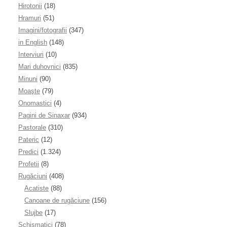
Hirotonii
(18)
Hramuri
(51)
Imagini/fotografii
(347)
in English
(148)
Interviuri
(10)
Mari duhovnici
(835)
Minuni
(90)
Moaşte
(79)
Onomastici
(4)
Pagini de Sinaxar
(934)
Pastorale
(310)
Pateric
(12)
Predici
(1.324)
Profetii
(8)
Rugăciuni
(408)
Acatiste
(88)
Canoane de rugăciune
(156)
Slujbe
(17)
Schismatici
(78)