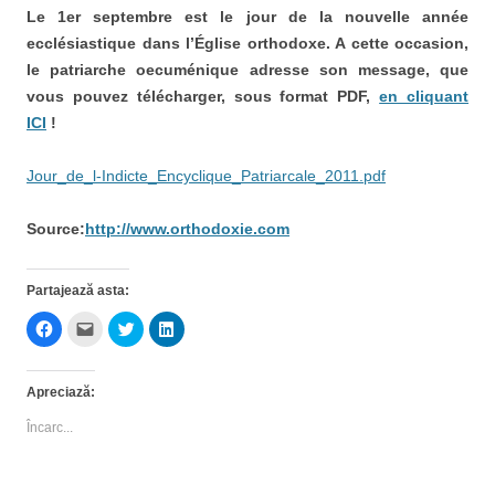
Le 1er septembre est le jour de la nouvelle année
ecclésiastique dans l’Église orthodoxe. A cette occasion,
le patriarche oecuménique adresse son message, que
vous pouvez télécharger, sous format PDF,
en cliquant
ICI
!
Jour_de_l-Indicte_Encyclique_Patriarcale_2011.pdf
Source:
http://www.orthodoxie.com
Partajează asta:
D
D
D
D
ă
ă
ă
ă
c
c
c
c
l
l
l
l
i
i
i
i
Apreciază:
c
c
c
c
p
p
p
p
e
e
e
e
Încarc...
n
n
n
n
t
t
t
t
r
r
r
r
u
u
u
u
a
a
a
a