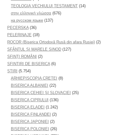
TEOLOGIA VECHIULUI TESTAMENT
(14)
στην ελληνική γλώσσα
(676)
на русском языке
(137)
PECERSKA
(36)
PELERINAJE
(18)
ROCOR (Biserica Ortodoxă Rusă din afara Rusiei)
(2)
SFÂNTUL ȘI MARELE SINOD
(127)
SFINȚI ROMÂNI
(2)
SFINTIRI DE BISERICA
(6)
ŞTIRI
(5.754)
ARHIEPISCOPIA CRETEI
(8)
BISERICA ALBANIEI
(22)
BISERICA CEHIEI ŞI SLOVACIEI
(25)
BISERICA CIPRULUI
(136)
BISERICA ELADEI
(1.242)
BISERICA FINLANDEI
(2)
BISERICA JAPONIEI
(2)
BISERICA POLONIEI
(26)