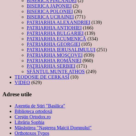
BISERICA FINLANDEI
(2)
BISERICA JAPONIEI
(2)
BISERICA POLONIEI
(26)
BISERICA UCRAINEI
(771)
PATRIARHIA ALEXANDRIEI
(139)
PATRIARHIA ANTIOHIEI
(166)
PATRIARHIA BULGARIEI
(139)
PATRIARHIA ECUMENICĂ
(334)
PATRIARHIA GEORGIEI
(105)
PATRIARHIA IERUSALIMULUI
(251)
PATRIARHIA MOSCOVEI
(939)
PATRIARHIA ROMÂNIEI
(960)
PATRIARHIA SERBIEI
(171)
SFÂNTUL MUNTE ATHOS
(249)
TEODOSIE DE CERKASÎ
(10)
VIDEO
(629)
Adrese utile
Agenţia de Ştiri "Basilica"
Biblioteca ortodoxă
Creştin Ortodox.ro
Librăria Sophia
Mănăstirea "Naşterea Maicii Domnului"
Orthotoxos Typos