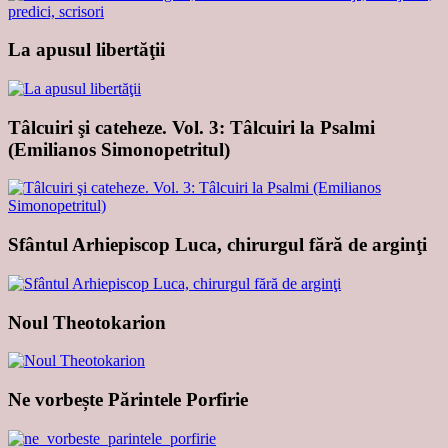
La apusul libertăţii
Tâlcuiri şi cateheze. Vol. 3: Tâlcuiri la Psalmi
(Emilianos Simonopetritul)
Sfântul Arhiepiscop Luca, chirurgul fără de arginţi
Noul Theotokarion
Ne vorbește Părintele Porfirie