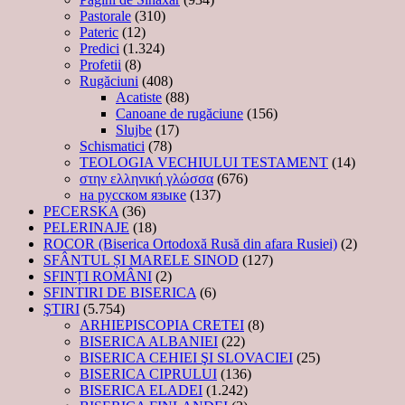
Pastorale
(310)
Pateric
(12)
Predici
(1.324)
Profetii
(8)
Rugăciuni
(408)
Acatiste
(88)
Canoane de rugăciune
(156)
Slujbe
(17)
Schismatici
(78)
TEOLOGIA VECHIULUI TESTAMENT
(14)
στην ελληνική γλώσσα
(676)
на русском языке
(137)
PECERSKA
(36)
PELERINAJE
(18)
ROCOR (Biserica Ortodoxă Rusă din afara Rusiei)
(2)
SFÂNTUL ȘI MARELE SINOD
(127)
SFINȚI ROMÂNI
(2)
SFINTIRI DE BISERICA
(6)
ŞTIRI
(5.754)
ARHIEPISCOPIA CRETEI
(8)
BISERICA ALBANIEI
(22)
BISERICA CEHIEI ŞI SLOVACIEI
(25)
BISERICA CIPRULUI
(136)
BISERICA ELADEI
(1.242)