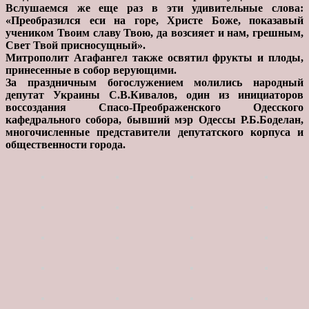
Вслушаемся же еще раз в эти удивительные слова:
«Преобразился еси на горе, Христе Боже, показавый
учеником Твоим славу Твою, да возсияет и нам, грешным,
Свет Твой присносущный».
Митрополит Агафангел также освятил фрукты и плоды,
принесенные в собор верующими.
За праздничным богослужением молились народный
депутат Украины С.В.Кивалов, один из инициаторов
воссоздания Спасо-Преображенского Одесского
кафедрального собора, бывший мэр Одессы Р.Б.Боделан,
многочисленные представители депутатского корпуса и
общественности города.