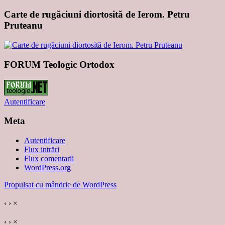
Carte de rugăciuni diortosită de Ierom. Petru
Pruteanu
FORUM Teologic Ortodox
Autentificare
Meta
Autentificare
Flux intrări
Flux comentarii
WordPress.org
Propulsat cu mândrie de WordPress
‹
›
×
‹
›
×