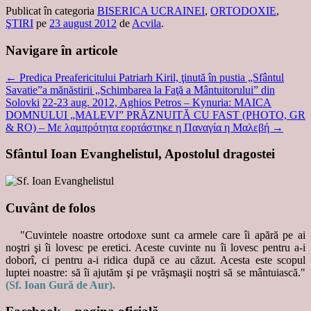
Publicat în categoria
BISERICA UCRAINEI
,
ORTODOXIE
,
ŞTIRI
pe
23 august 2012
de
Acvila
.
Navigare în articole
←
Predica Preafericitului Patriarh Kiril, ţinută în pustia „Sfântul
Savatie”a mănăstirii „Schimbarea la Faţă a Mântuitorului” din
Solovki
22-23 aug. 2012, Aghios Petros – Kynuria: MAICA
DOMNULUI „MALEVI” PRĂZNUITĂ CU FAST (PHOTO, GR
& RO) – Με λαμπρότητα εορτάστηκε η Παναγία η Μαλεβή
→
Sfântul Ioan Evanghelistul, Apostolul dragostei
Cuvânt de folos
"Cuvintele noastre ortodoxe sunt ca armele care îi apără pe ai
noştri şi îi lovesc pe eretici. Aceste cuvinte nu îi lovesc pentru a-i
doborî, ci pentru a-i ridica după ce au căzut. Acesta este scopul
luptei noastre: să îi ajutăm şi pe vrăşmaşii noştri să se mântuiască."
(Sf. Ioan Gură de Aur).