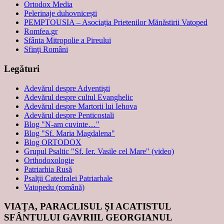
Ortodox Media
Pelerinaje duhovnicești
PEMPTOUSIA – Asociația Prietenilor Mănăstirii Vatoped
Romfea.gr
Sfânta Mitropolie a Pireului
Sfinţi Români
Legături
Adevărul despre Adventişti
Adevărul despre cultul Evanghelic
Adevărul despre Martorii lui Iehova
Adevărul despre Penticostali
Blog "N-am cuvinte…"
Blog "Sf. Maria Magdalena"
Blog ORTODOX
Grupul Psaltic "Sf. Ier. Vasile cel Mare" (video)
Orthodoxologie
Patriarhia Rusă
Psalţii Catedralei Patriarhale
Vatopedu (română)
VIAŢA, PARACLISUL ŞI ACATISTUL
SFÂNTULUI GAVRIIL GEORGIANUL