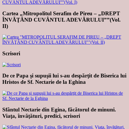
Cartea „Mitropolitul Serafim de Pireu – „DREPT
ÎNVĂŢÂND CUVÂNTUL ADEVĂRULUI””(Vol.
II)
Scrisori
De ce Papa şi supuşii lui s-au despărţit de Biserica lui
Hristos de Sf. Nectarie de la Eghina
Sfântul Nectarie din Egina, făcătorul de minuni.
Viaţa, învăţături, predici, scrisori