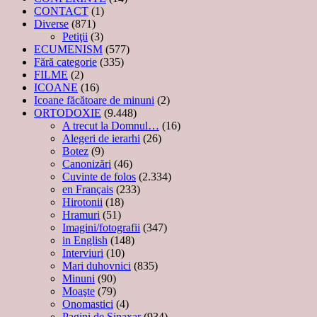
CONTACT
(1)
Diverse
(871)
Petiţii
(3)
ECUMENISM
(577)
Fără categorie
(335)
FILME
(2)
ICOANE
(16)
Icoane făcătoare de minuni
(2)
ORTODOXIE
(9.448)
A trecut la Domnul…
(16)
Alegeri de ierarhi
(26)
Botez
(9)
Canonizări
(46)
Cuvinte de folos
(2.334)
en Français
(233)
Hirotonii
(18)
Hramuri
(51)
Imagini/fotografii
(347)
in English
(148)
Interviuri
(10)
Mari duhovnici
(835)
Minuni
(90)
Moaşte
(79)
Onomastici
(4)
Pagini de Sinaxar
(934)