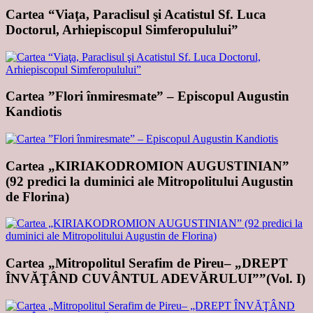
Cartea “Viaţa, Paraclisul şi Acatistul Sf. Luca
Doctorul, Arhiepiscopul Simferopulului”
Cartea ”Flori înmiresmate” – Episcopul Augustin
Kandiotis
Cartea „KIRIAKODROMION AUGUSTINIAN”
(92 predici la duminici ale Mitropolitului Augustin
de Florina)
Cartea „Mitropolitul Serafim de Pireu– „DREPT
ÎNVĂŢÂND CUVÂNTUL ADEVĂRULUI””(Vol. I)