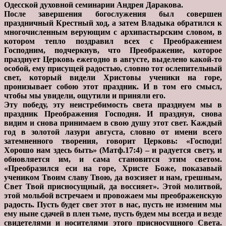
Одесской духовной семинарии Андрея Даракова.
После завершения богослужения был совершен
праздничный Крестный ход, а затем Владыка обратился к
многочисленным верующим с архипастырским словом, в
котором тепло поздравил всех с Преображением
Господним, подчеркнув, что Преображение, которое
празднует Церковь ежегодно в августе, выделено какой-то
особой, ему присущей радостью, словно тот ослепительный
свет, который видели Христовы ученики на горе,
пронизывает собою этот праздник. И в том его смысл,
чтобы мы увидели, ощутили и приняли его.
Эту победу, эту неистребимость света празднуем мы в
праздник Преображения Господня. И празднуя, снова
видим и снова принимаем в свою душу этот свет. Каждый
год в золотой лазури августа, словно от имени всего
затемненного творения, говорит Церковь: «Господи!
Хорошо нам здесь быть» (Матф.17:4) – и радуется свету, и
обновляется им, и сама становится этим светом.
«Преобразился еси на горе, Христе Боже, показавый
учеником Твоим славу Твою, да возсияет и нам, грешным,
Свет Твой присносущный, да воссияет». Этой молитвой,
этой мольбой встречаем и провожаем мы преображенскую
радость. Пусть будет свет этот в нас, пусть не изменим мы
ему ныне сдачей в плен тьме, пусть будем мы всегда и везде
свидетелями и носителями этого присносущного Света.