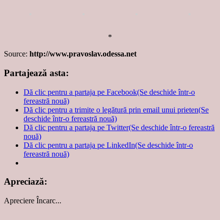
*
Source:
http://www.pravoslav.odessa.net
Partajează asta:
Dă clic pentru a partaja pe Facebook(Se deschide într-o
fereastră nouă)
Dă clic pentru a trimite o legătură prin email unui prieten(Se
deschide într-o fereastră nouă)
Dă clic pentru a partaja pe Twitter(Se deschide într-o fereastră
nouă)
Dă clic pentru a partaja pe LinkedIn(Se deschide într-o
fereastră nouă)
Apreciază:
Apreciere
Încarc...