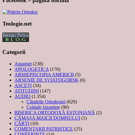
Facebook – pagina oficială
Teologie.net
Categorii
Anunţuri
(238)
APOLOGETICA
(170)
ARHIEPISCOPIA AMERICII
(5)
ARSENIE DE SVIATOGORSK
(6)
ASCEȚI
(34)
ATITUDINI
(147)
AUDIO
(1.354)
Cântările Ortodoxiei
(629)
Colinde bizantine
(90)
BISERICA ORTODOXĂ ESTONIANĂ
(2)
CĂMAȘA MAICII DOMNULUI
(1)
CĂRȚI
(10)
COMENTARII PATRISTICE
(25)
CONFERINTE
(14)