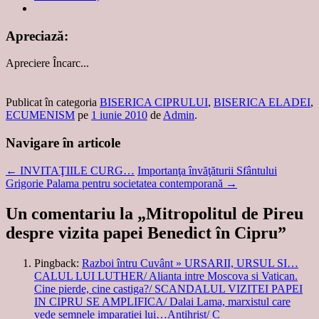
Apreciază:
Apreciere
Încarc...
Publicat în categoria
BISERICA CIPRULUI
,
BISERICA ELADEI
,
ECUMENISM
pe
1 iunie 2010
de
Admin
.
Navigare în articole
←
INVITAŢIILE CURG…
Importanţa învăţăturii Sfântului
Grigorie Palama pentru societatea contemporană
→
Un comentariu la „
Mitropolitul de Pireu
despre vizita papei Benedict în Cipru
”
Pingback:
Razboi întru Cuvânt » URSARII, URSUL SI…
CALUL LUI LUTHER/ Alianta intre Moscova si Vatican.
Cine pierde, cine castiga?/ SCANDALUL VIZITEI PAPEI
IN CIPRU SE AMPLIFICA/ Dalai Lama, marxistul care
vede semnele imparatiei lui…Antihrist/ C