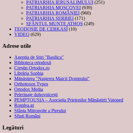
PATRIARHIA IERUSALIMULUI
(251)
PATRIARHIA MOSCOVEI
(939)
PATRIARHIA ROMÂNIEI
(960)
PATRIARHIA SERBIEI
(171)
SFÂNTUL MUNTE ATHOS
(249)
TEODOSIE DE CERKASÎ
(10)
VIDEO
(629)
Adrese utile
Agenţia de Ştiri "Basilica"
Biblioteca ortodoxă
Creştin Ortodox.ro
Librăria Sophia
Mănăstirea "Naşterea Maicii Domnului"
Orthotoxos Typos
Ortodox Media
Pelerinaje duhovnicești
PEMPTOUSIA – Asociația Prietenilor Mănăstirii Vatoped
Romfea.gr
Sfânta Mitropolie a Pireului
Sfinţi Români
Legături