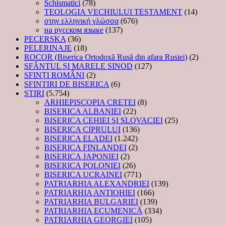
Schismatici
(78)
TEOLOGIA VECHIULUI TESTAMENT
(14)
στην ελληνική γλώσσα
(676)
на русском языке
(137)
PECERSKA
(36)
PELERINAJE
(18)
ROCOR (Biserica Ortodoxă Rusă din afara Rusiei)
(2)
SFÂNTUL ȘI MARELE SINOD
(127)
SFINȚI ROMÂNI
(2)
SFINTIRI DE BISERICA
(6)
ŞTIRI
(5.754)
ARHIEPISCOPIA CRETEI
(8)
BISERICA ALBANIEI
(22)
BISERICA CEHIEI ŞI SLOVACIEI
(25)
BISERICA CIPRULUI
(136)
BISERICA ELADEI
(1.242)
BISERICA FINLANDEI
(2)
BISERICA JAPONIEI
(2)
BISERICA POLONIEI
(26)
BISERICA UCRAINEI
(771)
PATRIARHIA ALEXANDRIEI
(139)
PATRIARHIA ANTIOHIEI
(166)
PATRIARHIA BULGARIEI
(139)
PATRIARHIA ECUMENICĂ
(334)
PATRIARHIA GEORGIEI
(105)