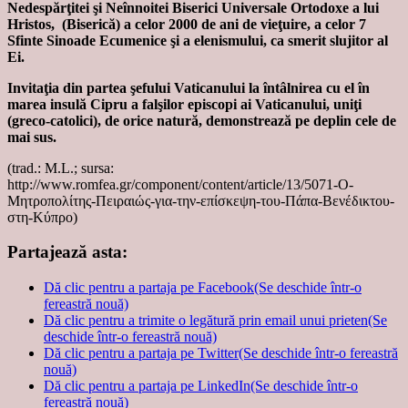
Nedespărţitei şi Neînnoitei Biserici Universale Ortodoxe a lui
Hristos, (Biserică) a celor 2000 de ani de vieţuire, a celor 7
Sfinte Sinoade Ecumenice şi a elenismului, ca smerit slujitor al
Ei.
Invitaţia din partea şefului Vaticanului la întâlnirea cu el în
marea insulă Cipru a falşilor episcopi ai Vaticanului, uniţi
(greco-catolici), de orice natură, demonstrează pe deplin cele de
mai sus.
(trad.: M.L.; sursa:
http://www.romfea.gr/component/content/article/13/5071-Ο-
Μητροπολίτης-Πειραιώς-για-την-επίσκεψη-του-Πάπα-Βενέδικτου-
στη-Κύπρο)
Partajează asta:
Dă clic pentru a partaja pe Facebook(Se deschide într-o
fereastră nouă)
Dă clic pentru a trimite o legătură prin email unui prieten(Se
deschide într-o fereastră nouă)
Dă clic pentru a partaja pe Twitter(Se deschide într-o fereastră
nouă)
Dă clic pentru a partaja pe LinkedIn(Se deschide într-o
fereastră nouă)