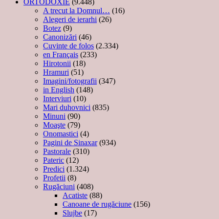
ORTODOXIE
(9.448)
A trecut la Domnul…
(16)
Alegeri de ierarhi
(26)
Botez
(9)
Canonizări
(46)
Cuvinte de folos
(2.334)
en Français
(233)
Hirotonii
(18)
Hramuri
(51)
Imagini/fotografii
(347)
in English
(148)
Interviuri
(10)
Mari duhovnici
(835)
Minuni
(90)
Moaşte
(79)
Onomastici
(4)
Pagini de Sinaxar
(934)
Pastorale
(310)
Pateric
(12)
Predici
(1.324)
Profetii
(8)
Rugăciuni
(408)
Acatiste
(88)
Canoane de rugăciune
(156)
Slujbe
(17)