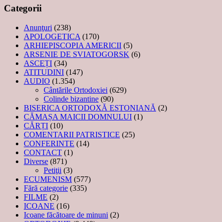
Categorii
Anunţuri
(238)
APOLOGETICA
(170)
ARHIEPISCOPIA AMERICII
(5)
ARSENIE DE SVIATOGORSK
(6)
ASCEȚI
(34)
ATITUDINI
(147)
AUDIO
(1.354)
Cântările Ortodoxiei
(629)
Colinde bizantine
(90)
BISERICA ORTODOXĂ ESTONIANĂ
(2)
CĂMAȘA MAICII DOMNULUI
(1)
CĂRȚI
(10)
COMENTARII PATRISTICE
(25)
CONFERINTE
(14)
CONTACT
(1)
Diverse
(871)
Petiţii
(3)
ECUMENISM
(577)
Fără categorie
(335)
FILME
(2)
ICOANE
(16)
Icoane făcătoare de minuni
(2)