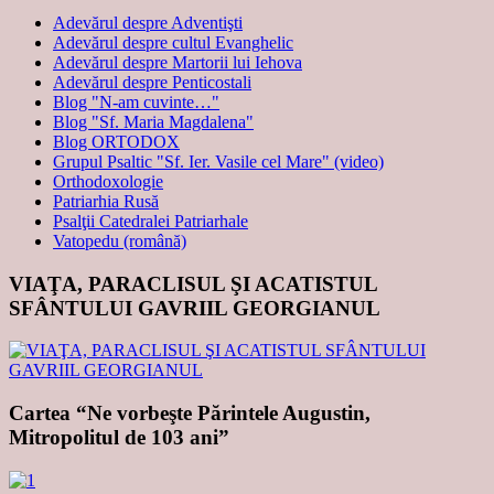
Adevărul despre Adventişti
Adevărul despre cultul Evanghelic
Adevărul despre Martorii lui Iehova
Adevărul despre Penticostali
Blog "N-am cuvinte…"
Blog "Sf. Maria Magdalena"
Blog ORTODOX
Grupul Psaltic "Sf. Ier. Vasile cel Mare" (video)
Orthodoxologie
Patriarhia Rusă
Psalţii Catedralei Patriarhale
Vatopedu (română)
VIAŢA, PARACLISUL ŞI ACATISTUL
SFÂNTULUI GAVRIIL GEORGIANUL
Cartea “Ne vorbeşte Părintele Augustin,
Mitropolitul de 103 ani”