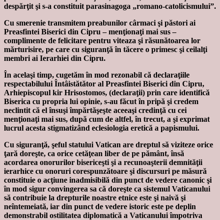
despărţit şi s-a constituit parasinagoga „romano-catolicismului”.
Cu smerenie transmitem preabunilor cârmaci şi păstori ai
Preasfintei Biserici din Cipru – menţionaţi mai sus –
complimente de felicitare pentru viteaza şi răsunătoarea lor
mărturisire, pe care cu siguranţă în tăcere o primesc şi ceilalţi
membri ai Ierarhiei din Cipru.
În acelaşi timp, cugetăm în mod rezonabil că declaraţiile
respectabilului Întâistătător al Preasfintei Biserici din Cipru,
Arhiepiscopul kir Hrisostomos, (declaraţii) prin care identifică
Biserica cu propria lui opinie, s-au făcut în pripă şi credem
neclintit că el însuşi împărtăşeşte aceeaşi credinţă cu cei
menţionaţi mai sus, după cum de altfel, în trecut, a şi exprimat
lucrul acesta stigmatizând eclesiologia eretică a papismului.
Cu siguranţă, şeful statului Vatican are dreptul să viziteze orice
ţară doreşte, ca orice cetăţean liber de pe pământ, însă
acordarea onorurilor bisericeşti şi a recunoaşterii demnităţii
ierarhice cu onoruri corespunzătoare şi discursuri pe măsură
constituie o acţiune inadmisibilă din punct de vedere canonic şi
în mod sigur convingerea sa că doreşte ca sistemul Vaticanului
să contribuie la drepturile noastre etnice este şi naivă şi
neîntemeiată, iar din punct de vedere istoric este pe deplin
demonstrabil ostilitatea diplomatică a Vaticanului împotriva