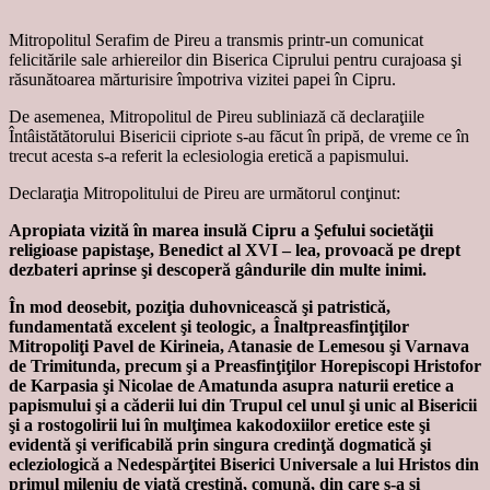
Mitropolitul Serafim de Pireu a transmis printr-un comunicat
felicitările sale arhiereilor din Biserica Ciprului pentru curajoasa şi
răsunătoarea mărturisire împotriva vizitei papei în Cipru.
De asemenea, Mitropolitul de Pireu subliniază că declaraţiile
Întâistătătorului Bisericii cipriote s-au făcut în pripă, de vreme ce în
trecut acesta s-a referit la eclesiologia eretică a papismului.
Declaraţia Mitropolitului de Pireu are următorul conţinut:
Apropiata vizită în marea insulă Cipru a Şefului societăţii
religioase papistaşe, Benedict al XVI – lea, provoacă pe drept
dezbateri aprinse şi descoperă gândurile din multe inimi.
În mod deosebit, poziţia duhovnicească şi patristică,
fundamentată excelent şi teologic, a Înaltpreasfinţiţilor
Mitropoliţi Pavel de Kirineia, Atanasie de Lemesou şi Varnava
de Trimitunda, precum şi a Preasfinţiţilor Horepiscopi Hristofor
de Karpasia şi Nicolae de Amatunda asupra naturii eretice a
papismului şi a căderii lui din Trupul cel unul şi unic al Bisericii
şi a rostogolirii lui în mulţimea kakodoxiilor eretice este şi
evidentă şi verificabilă prin singura credinţă dogmatică şi
ecleziologică a Nedespărţitei Biserici Universale a lui Hristos din
primul mileniu de viaţă creştină, comună, din care s-a şi