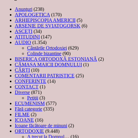
Anunţuri
(238)
APOLOGETICA
(170)
ARHIEPISCOPIA AMERICII
(5)
ARSENIE DE SVIATOGORSK
(6)
ASCEȚI
(34)
ATITUDINI
(147)
AUDIO
(1.354)
Cântările Ortodoxiei
(629)
Colinde bizantine
(90)
BISERICA ORTODOXĂ ESTONIANĂ
(2)
CĂMAȘA MAICII DOMNULUI
(1)
CĂRȚI
(10)
COMENTARII PATRISTICE
(25)
CONFERINTE
(14)
CONTACT
(1)
Diverse
(871)
Petiţii
(3)
ECUMENISM
(577)
Fără categorie
(335)
FILME
(2)
ICOANE
(16)
Icoane făcătoare de minuni
(2)
ORTODOXIE
(9.448)
A trecut la Domnul…
(16)