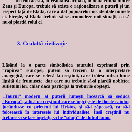
În felul acesta, în realitatea actuală, în noua rundă dintre
Zeus şi Europa, trebuie să existe o raţionalizare a puterii şi un
respect faţă de Elada, care a dat popoarelor occidentale numele
ei. Fireşte, şi Elada trebuie să se acomodeze noii situaţii, ca să
nu-şi piardă rolul ei.
3. Cealaltã civilizaţie
Lãsând la o parte simbolistica taurului exprimată prin
“rãpirea” Europei, putem sã trecem la o interpretare
anagogicã, care se referă la creştinii, care trãiesc într-o lume
lipsitã de frumuseţe, dar care nu trebuie sã-şi piardã nobleţea
sufletului lor, chiar dacã participã la treburile obşteşti.
„Taurul” modern al puterii lumeşti încearcã sã seducă
“Europa”, adicã pe creştinul care se îngrijeşte de florile raiului,
jucându-se cu prietenii lui Hristos, şi sã-l rãpeascã, ca sã-l
foloseascã în interesele lui individualiste. Însă creştinii nu
trebuie sã se lase înşelaţi, sã fie “siluiţi” de duhul lumii.