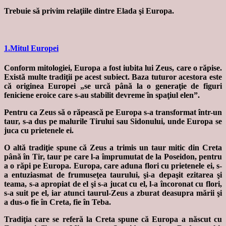
Trebuie să privim relaţiile dintre Elada şi Europa.
1.Mitul Europei
Conform mitologiei, Europa a fost iubita lui Zeus, care o răpise.
Există multe tradiţii pe acest subiect. Baza tuturor acestora este
că originea Europei „se urcă până la o generaţie de figuri
feniciene eroice care s-au stabilit devreme în spaţiul elen”.
Pentru ca Zeus să o răpească pe Europa s-a transformat într-un
taur, s-a dus pe malurile Tirului sau Sidonului, unde Europa se
juca cu prietenele ei.
O altă tradiţie spune că Zeus a trimis un taur mitic din Creta
până în Tir, taur pe care l-a împrumutat de la Poseidon, pentru
a o răpi pe Europa. Europa, care aduna flori cu prietenele ei, s-
a entuziasmat de frumuseţea taurului, şi-a depaşit ezitarea şi
teama, s-a apropiat de el şi s-a jucat cu el, l-a încoronat cu flori,
s-a suit pe el, iar atunci taurul-Zeus a zburat deasupra mării şi
a dus-o fie în Creta, fie în Teba.
Tradiţia care se referă la Creta spune că Europa a născut cu