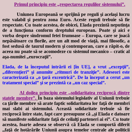
Primul principiu este „respectarea regulilor sistemului”.
Uniunea Europeană se sprijină pe reguli şi acelaşi lucru
este valabil şi pentru zona Euro. Aceste reguli trebuie să fie
respectate. Cu toate acestea, de obicei, Elada prezintă neputinţa
de a funcţiona conform dreptului european. Poate şi aici e
vorba despre sindromul fetei frumoase – Europa, care se joacă
nepăsătoare cu florile, are un alt mod de viaţă, mai filosofic, a
fost sedusă de taurul modern şi contemporan, care a răpit-o, de
aceea nu poate să se acomodeze cu sistemul mecanico – cratic al
aşa-numitei „eurocraţii”.
Elada, de la începutul intrării ei [în UE], a vrut ,,excepţii”,
„diferenţieri” şi anumite ,,ritmuri de tranziţie”. Adeseori este
caracterizată ca ,,o ţară excentrică”. De la început a cerut ,,un
tratament special” şi se prezintă ca ,,un caz special”.
Al doilea principiu este ,,solidaritatea reciprocă dintre
statele membre”.
În baza sistemului legislativ al Uniunii trebuie
ca ţările membre să arate faptic solidaritatea lor faţă de membri
mai slabi ai sistemului. Această solidaritate trebuie să fie
reciprocă între state, fapt care presupune că ,,şi Elada e datoare
să manifeste solidaritate faţă de ceilalţi parteneri ai ei”. Cu toate
acestea, foarte adesea se observă că Elada se comportă diferit
,,faţă de hotărârile Uniunii asupra temelor centrale ale politicii