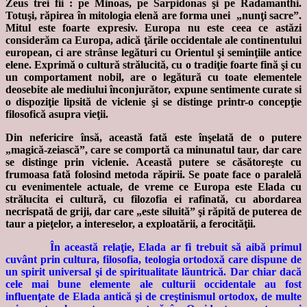
Zeus trei fii : pe Minoas, pe Sarpidonas şi pe Radamanthi.
Totuşi, răpirea în mitologia elenă are forma unei „nunţi sacre”.
Mitul este foarte expresiv. Europa nu este ceea ce astăzi
considerăm ca Europa, adică ţările occidentale ale continentului
european, ci are strânse legături cu Orientul şi seminţiile antice
elene. Exprimă o cultură strălucită, cu o tradiţie foarte fină şi cu
un comportament nobil, are o legătură cu toate elementele
deosebite ale mediului înconjurător, expune sentimente curate si
o dispoziţie lipsită de viclenie şi se distinge printr-o concepţie
filosofică asupra vieţii.
Din nefericire însă, această fată este înşelată de o putere
„magică-zeiască”, care se comportă ca minunatul taur, dar care
se distinge prin viclenie. Această putere se căsătoreşte cu
frumoasa fată folosind metoda răpirii. Se poate face o paralelă
cu evenimentele actuale, de vreme ce Europa este Elada cu
strălucita ei cultură, cu filozofia ei rafinată, cu abordarea
necrispată de griji, dar care „este siluită” şi răpită de puterea de
taur a pieţelor, a intereselor, a exploatării, a ferocităţii.
În această relaţie, Elada ar fi trebuit să aibă primul
cuvânt prin cultura, filosofia, teologia ortodoxă care dispune de
un spirit universal şi de spiritualitate lăuntrică. Dar chiar dacă
cele mai bune elemente ale culturii occidentale au fost
influenţate de Elada antică şi de creştinismul ortodox, de multe