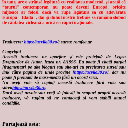
în taur, are o strânsă legãturã cu realitatea modernã, şi aratã cã
“taurul” contemporan nu poate deveni Europã, oricâte
mijloace ar folosi, dacã va rupe legãtura sa cu adevãrata
Europã – Elada -, dar şi duhul nostru trebuie sã rãmânã slobod
de rãutatea vicleană a oricãrei rãpiri iraţionale.
Traducere:
https://acvila30.ro
/
; sursa: romfea.gr
Copyright
Această traducere ne aparţine şi este protejată de Legea
Drepturilor de Autor, legea nr. 8/1996. Ea poate fi citată parţial
[fragmentar] pe alte bloguri sau site-uri cu precizarea sursei sau
link către pagina de unde provine [
https://acvila30.ro
], dar nu
poate fi preluată de mass-media fără un acord scris.
Nu aveţi voie să copiaţi această traducere fără voia sau
ştirea
https://acvila30.ro
.
Dacă aveţi nevoie sau vreţi să folosiţi în scopuri proprii această
traducere, vă rugăm să ne contactaţi şi vom stabili atunci
condiţiile.
Partajează asta: