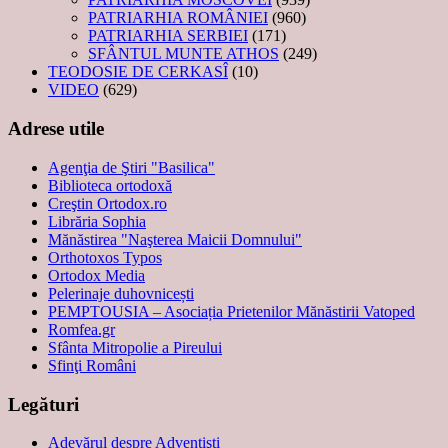
PATRIARHIA ROMÂNIEI
(960)
PATRIARHIA SERBIEI
(171)
SFÂNTUL MUNTE ATHOS
(249)
TEODOSIE DE CERKASÎ
(10)
VIDEO
(629)
Adrese utile
Agenţia de Ştiri "Basilica"
Biblioteca ortodoxă
Creştin Ortodox.ro
Librăria Sophia
Mănăstirea "Naşterea Maicii Domnului"
Orthotoxos Typos
Ortodox Media
Pelerinaje duhovnicești
PEMPTOUSIA – Asociația Prietenilor Mănăstirii Vatoped
Romfea.gr
Sfânta Mitropolie a Pireului
Sfinţi Români
Legături
Adevărul despre Adventişti