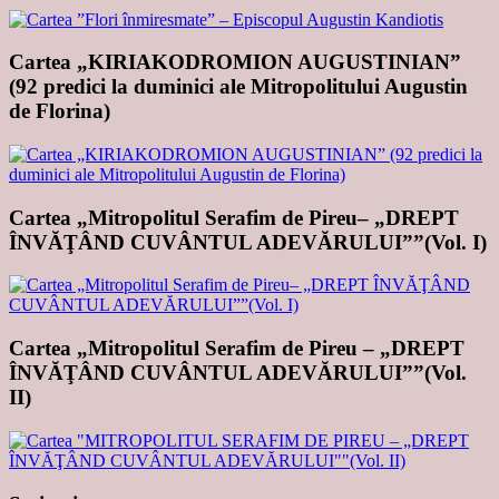
Cartea „KIRIAKODROMION AUGUSTINIAN”
(92 predici la duminici ale Mitropolitului Augustin
de Florina)
Cartea „Mitropolitul Serafim de Pireu– „DREPT
ÎNVĂŢÂND CUVÂNTUL ADEVĂRULUI””(Vol. I)
Cartea „Mitropolitul Serafim de Pireu – „DREPT
ÎNVĂŢÂND CUVÂNTUL ADEVĂRULUI””(Vol.
II)