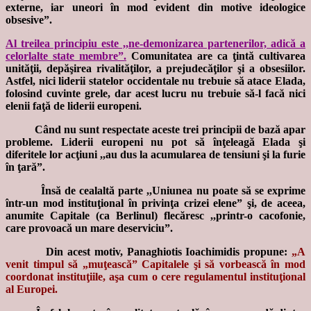
externe, iar uneori în mod evident din motive ideologice
obsesive”.
Al treilea principiu este ,,ne-demonizarea partenerilor, adică a
celorlalte state membre”.
Comunitatea are ca ţintă cultivarea
unităţii, depăşirea rivalităţilor, a prejudecăţilor şi a obsesiilor.
Astfel, nici liderii statelor occidentale nu trebuie să atace Elada,
folosind cuvinte grele, dar acest lucru nu trebuie să-l facă nici
elenii faţă de liderii europeni.
Când nu sunt respectate aceste trei principii de bază apar
probleme. Liderii europeni nu pot să înţeleagă Elada şi
diferitele lor acţiuni ,,au dus la acumularea de tensiuni şi la furie
în ţară”.
Însă de cealaltă parte ,,Uniunea nu poate să se exprime
într-un mod instituţional în privinţa crizei elene” şi, de aceea,
anumite Capitale (ca Berlinul) flecăresc ,,printr-o cacofonie,
care provoacă un mare deserviciu”.
Din acest motiv, Panaghiotis Ioachimidis propune:
„A
venit timpul să „muţească” Capitalele şi să vorbească în mod
coordonat instituţiile, aşa cum o cere regulamentul instituţional
al Europei.