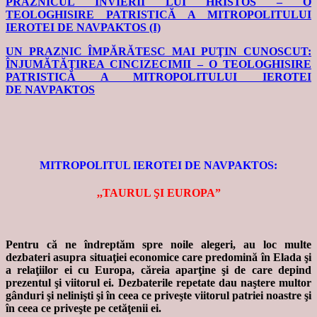
PRAZNICUL ÎNVIERII LUI HRISTOS – O
TEOLOGHISIRE PATRISTICĂ A MITROPOLITULUI
IEROTEI DE NAVPAKTOS (I)
UN PRAZNIC ÎMPĂRĂTESC MAI PUŢIN CUNOSCUT:
ÎNJUMĂTĂŢIREA CINCIZECIMII – O TEOLOGHISIRE
PATRISTICĂ A MITROPOLITULUI IEROTEI
DE NAVPAKTOS
MITROPOLITUL IEROTEI DE NAVPAKTOS:
,,TAURUL ŞI EUROPA”
Pentru că ne îndreptăm spre noile alegeri, au loc multe
dezbateri asupra situaţiei economice care predomină în Elada şi
a relaţiilor ei cu Europa, căreia aparţine şi de care depind
prezentul şi viitorul ei. Dezbaterile repetate dau naştere multor
gânduri şi nelinişti şi în ceea ce priveşte viitorul patriei noastre şi
în ceea ce priveşte pe cetăţenii ei.