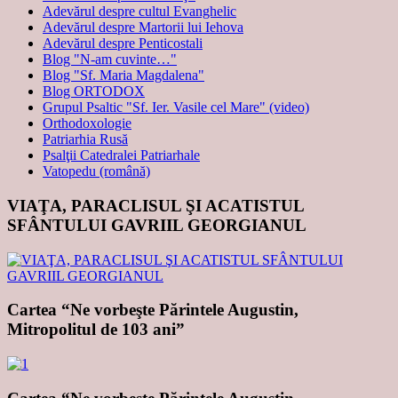
Adevărul despre cultul Evanghelic
Adevărul despre Martorii lui Iehova
Adevărul despre Penticostali
Blog "N-am cuvinte…"
Blog "Sf. Maria Magdalena"
Blog ORTODOX
Grupul Psaltic "Sf. Ier. Vasile cel Mare" (video)
Orthodoxologie
Patriarhia Rusă
Psalţii Catedralei Patriarhale
Vatopedu (română)
VIAŢA, PARACLISUL ŞI ACATISTUL
SFÂNTULUI GAVRIIL GEORGIANUL
Cartea “Ne vorbeşte Părintele Augustin,
Mitropolitul de 103 ani”