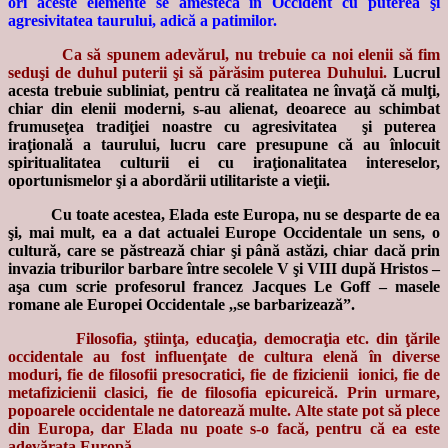
ori aceste elemente se amestecă în Occident cu puterea şi
agresivitatea taurului, adică a patimilor.
Ca să spunem adevărul, nu trebuie ca noi elenii să fim
seduşi de duhul puterii şi să părăsim puterea Duhului.
Lucrul
acesta trebuie subliniat, pentru că realitatea ne învaţă că mulţi,
chiar din elenii moderni, s-au alienat, deoarece au schimbat
frumuseţea tradiţiei noastre cu agresivitatea şi puterea
iraţională a taurului, lucru care presupune că au înlocuit
spiritualitatea culturii ei cu iraţionalitatea intereselor,
oportunismelor şi a abordării utilitariste a vieţii.
Cu toate acestea, Elada este Europa, nu se desparte de ea
şi, mai mult, ea a dat actualei Europe Occidentale un sens, o
cultură, care se păstrează chiar şi până astăzi, chiar dacă prin
invazia triburilor barbare între secolele V şi VIII după Hristos –
aşa cum scrie profesorul francez Jacques Le Goff – masele
romane ale Europei Occidentale ,,se barbarizează”.
Filosofia, ştiinţa, educaţia, democraţia etc. din ţările
occidentale au fost influenţate de cultura elenă în diverse
moduri, fie de filosofii presocratici, fie de fizicienii ionici, fie de
metafizicienii clasici, fie de filosofia epicureică. Prin urmare,
popoarele occidentale ne datorează multe. Alte state pot să plece
din Europa, dar Elada nu poate s-o facă, pentru că ea este
adevărata Europă.