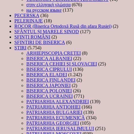
στην ελληνική γλώσσα
(676)
на русском языке
(137)
PECERSKA
(36)
PELERINAJE
(18)
ROCOR (Biserica Ortodoxă Rusă din afara Rusiei)
(2)
SFÂNTUL ȘI MARELE SINOD
(127)
SFINȚI ROMÂNI
(2)
SFINTIRI DE BISERICA
(6)
ŞTIRI
(5.754)
ARHIEPISCOPIA CRETEI
(8)
BISERICA ALBANIEI
(22)
BISERICA CEHIEI ŞI SLOVACIEI
(25)
BISERICA CIPRULUI
(136)
BISERICA ELADEI
(1.242)
BISERICA FINLANDEI
(2)
BISERICA JAPONIEI
(2)
BISERICA POLONIEI
(26)
BISERICA UCRAINEI
(771)
PATRIARHIA ALEXANDRIEI
(139)
PATRIARHIA ANTIOHIEI
(166)
PATRIARHIA BULGARIEI
(139)
PATRIARHIA ECUMENICĂ
(334)
PATRIARHIA GEORGIEI
(105)
PATRIARHIA IERUSALIMULUI
(251)
PATRIARHIA MOSCOVEI
(939)