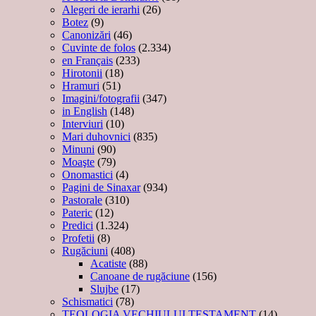
Alegeri de ierarhi
(26)
Botez
(9)
Canonizări
(46)
Cuvinte de folos
(2.334)
en Français
(233)
Hirotonii
(18)
Hramuri
(51)
Imagini/fotografii
(347)
in English
(148)
Interviuri
(10)
Mari duhovnici
(835)
Minuni
(90)
Moaşte
(79)
Onomastici
(4)
Pagini de Sinaxar
(934)
Pastorale
(310)
Pateric
(12)
Predici
(1.324)
Profetii
(8)
Rugăciuni
(408)
Acatiste
(88)
Canoane de rugăciune
(156)
Slujbe
(17)
Schismatici
(78)
TEOLOGIA VECHIULUI TESTAMENT
(14)