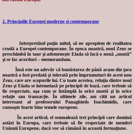
2. Principiile Europei moderne şi contemporane
Interpretând puţin mitul, să ne apropiem de realitatea
crudă a Europei contemporane. În epoca noastră, noul Zeus se
preschimbă în taur şi ademeneşte Elada să facă o nouă „nuntă”
şi se fac acorduri – memorandum.
Însă este un adevăr că bunăstarea de până acum din ţara
noastră a fost predată şi tolerată prin împrumuturi de acest nou
Zeus, care are scopurile lui. Cu toate acestea, relaţia dintre noul
Zeus şi Elada se întemeiază pe principii de bază, care trebuie să
fie respectate, aşa cum se întâmplă la orice nuntă şi în orice
relaţie sau tranzacţie. În ultimele zile, am citit un articol
interesant al profesorului Panaghiotis Ioachimidis, care
cunoaşte foarte bine temele europene.
În acest articol, el semnalează trei principii care domină
astăzi în Europa, care trebuie să fie respectate de membri
Uniunii Europene, dacă vor să rămână în această formaţiune.