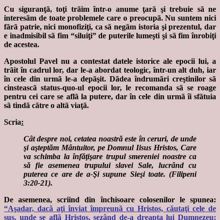
Cu siguranţã, toţi trãim într-o anume ţarã şi trebuie sã ne
interesãm de toate problemele care o preocupã. Nu suntem nici
fãrã patrie, nici monofiziţi, ca sã negãm istoria şi prezentul, dar
e inadmisibil sã fim “siluiţi” de puterile lumeşti şi sã fim înrobiţi
de acestea.
Apostolul Pavel nu a contestat datele istorice ale epocii lui, a
trãit în cadrul lor, dar le-a abordat teologic, într-un alt duh, iar
în cele din urmã le-a depãşit. Dãdea îndrumãri creştinilor sã
cinsteascã status-quo-ul epocii lor, le recomanda sã se roage
pentru cei care se aflã la putere, dar în cele din urmã îi sfãtuia
sã tindã cãtre o altã viaţã.
Scria
:
Cât despre noi, cetatea noastră este în ceruri, de unde
şi aşteptăm Mântuitor, pe Domnul Iisus Hristos, Care
va schimba la înfăţişare trupul smereniei noastre ca
să fie asemenea trupului slavei Sale, lucrând cu
puterea ce are de a-Şi supune Sieşi toate. (Filipeni
3:20-21).
De asemenea, scriind din închisoare colosenilor le spunea:
“Aşadar, dacă aţi înviat împreună cu Hristos, căutaţi cele de
sus, unde se află Hristos, şezând de-a dreapta lui Dumnezeu;