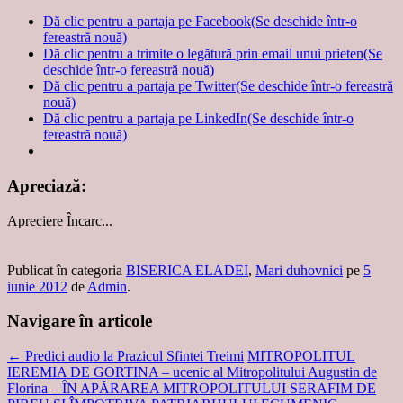
Dă clic pentru a partaja pe Facebook(Se deschide într-o
fereastră nouă)
Dă clic pentru a trimite o legătură prin email unui prieten(Se
deschide într-o fereastră nouă)
Dă clic pentru a partaja pe Twitter(Se deschide într-o fereastră
nouă)
Dă clic pentru a partaja pe LinkedIn(Se deschide într-o
fereastră nouă)
Apreciază:
Apreciere
Încarc...
Publicat în categoria
BISERICA ELADEI
,
Mari duhovnici
pe
5
iunie 2012
de
Admin
.
Navigare în articole
←
Predici audio la Prazicul Sfintei Treimi
MITROPOLITUL
IEREMIA DE GORTINA – ucenic al Mitropolitului Augustin de
Florina – ÎN APĂRAREA MITROPOLITULUI SERAFIM DE