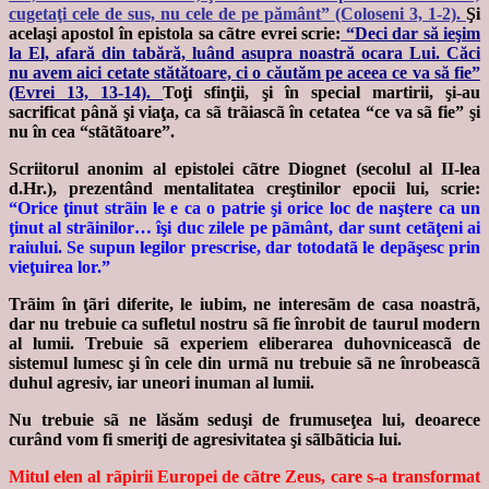
cugetaţi cele de sus, nu cele de pe pământ” (Coloseni 3, 1-2).
Şi
acelaşi apostol în epistola sa cãtre evrei scrie:
“Deci dar să ieşim
la El, afară din tabără, luând asupra noastră ocara Lui. Căci
nu avem aici cetate stătătoare, ci o căutăm pe aceea ce va să fie”
(Evrei 13, 13-14).
Toţi sfinţii, şi în special martirii, şi-au
sacrificat până şi viaţa, ca sã trãiascã în cetatea “ce va sã fie” şi
nu în cea “stãtãtoare”.
Scriitorul anonim al epistolei cãtre Diognet (secolul al II-lea
d.Hr.), prezentând mentalitatea creştinilor epocii lui, scrie:
“Orice ţinut strãin le e ca o patrie şi orice loc de naştere ca un
ţinut al strãinilor… îşi duc zilele pe pãmânt, dar sunt cetãţeni ai
raiului. Se supun legilor prescrise, dar totodatã le depãşesc prin
vieţuirea lor.”
Trãim în ţãri diferite, le iubim, ne interesãm de casa noastrã,
dar nu trebuie ca sufletul nostru sã fie înrobit de taurul modern
al lumii. Trebuie sã experiem eliberarea duhovniceascã de
sistemul lumesc şi în cele din urmã nu trebuie sã ne înrobeascã
duhul agresiv, iar uneori inuman al lumii.
Nu trebuie sã ne lăsăm seduşi de frumuseţea lui, deoarece
curând vom fi smeriţi de agresivitatea şi sãlbãticia lui.
Mitul elen al rãpirii Europei de cãtre Zeus, care s-a transformat