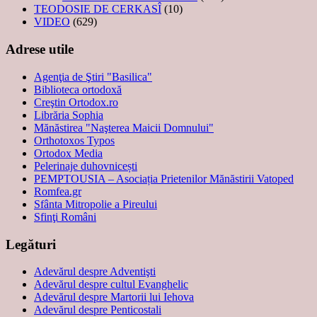
TEODOSIE DE CERKASÎ
(10)
VIDEO
(629)
Adrese utile
Agenţia de Ştiri "Basilica"
Biblioteca ortodoxă
Creştin Ortodox.ro
Librăria Sophia
Mănăstirea "Naşterea Maicii Domnului"
Orthotoxos Typos
Ortodox Media
Pelerinaje duhovnicești
PEMPTOUSIA – Asociația Prietenilor Mănăstirii Vatoped
Romfea.gr
Sfânta Mitropolie a Pireului
Sfinţi Români
Legături
Adevărul despre Adventişti
Adevărul despre cultul Evanghelic
Adevărul despre Martorii lui Iehova
Adevărul despre Penticostali