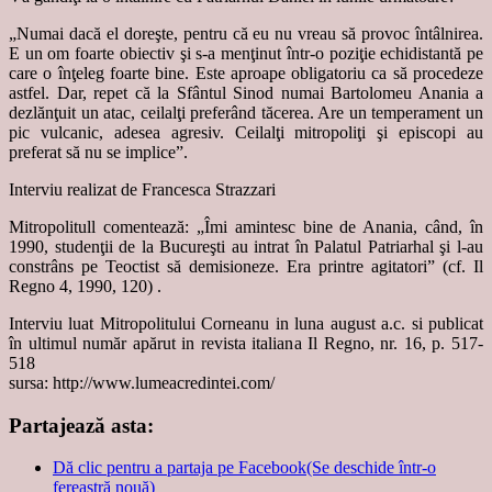
„Numai dacă el doreşte, pentru că eu nu vreau să provoc întâlnirea.
E un om foarte obiectiv şi s-a menţinut într-o poziţie echidistantă pe
care o înţeleg foarte bine. Este aproape obligatoriu ca să procedeze
astfel. Dar, repet că la Sfântul Sinod numai Bartolomeu Anania a
dezlănţuit un atac, ceilalţi preferând tăcerea. Are un temperament un
pic vulcanic, adesea agresiv. Ceilalţi mitropoliţi şi episcopi au
preferat să nu se implice”.
Interviu realizat de Francesca Strazzari
Mitropolitull comentează: „Îmi amintesc bine de Anania, când, în
1990, studenţii de la Bucureşti au intrat în Palatul Patriarhal şi l-au
constrâns pe Teoctist să demisioneze. Era printre agitatori” (cf. Il
Regno 4, 1990, 120) .
Interviu luat Mitropolitului Corneanu in luna august a.c. si publicat
în ultimul număr apărut in revista italiana Il Regno, nr. 16, p. 517-
518
sursa: http://www.lumeacredintei.com/
Partajează asta:
Dă clic pentru a partaja pe Facebook(Se deschide într-o
fereastră nouă)