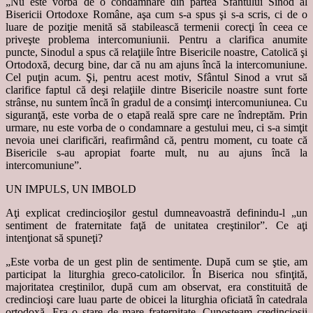
„Nu este vorba de o condamnare din partea Sfântului Sinod al
Bisericii Ortodoxe Române,
aşa cum s-a spus şi s-a scris, ci de o
luare de poziţie menită să stabilească termenii corecţi în ceea ce
priveşte problema intercomuniunii. Pentru a clarifica anumite
puncte, Sinodul a spus că relaţiile între Bisericile noastre, Catolică şi
Ortodoxă, decurg bine, dar că nu am ajuns încă la intercomuniune.
Cel puţin acum. Şi, pentru acest motiv, Sfântul Sinod a vrut să
clarifice faptul că deşi relaţiile dintre Bisericile noastre sunt forte
strânse, nu suntem încă în gradul de a consimţi intercomuniunea. Cu
siguranţă, este vorba de o etapă reală spre care ne îndreptăm. Prin
urmare, nu este vorba de o condamnare a gestului meu, ci s-a simţit
nevoia unei clarificări, reafirmând că, pentru moment, cu toate că
Bisericile s-au apropiat foarte mult, nu au ajuns încă la
intercomuniune”.
UN IMPULS, UN IMBOLD
Aţi explicat credincioşilor gestul dumneavoastră definindu-l „un
sentiment de fraternitate faţă de unitatea creştinilor”. Ce aţi
intenţionat să spuneţi?
„Este vorba de un gest plin de sentimente. După cum se ştie, am
participat la liturghia greco-catolicilor. În Biserica nou sfinţită,
majoritatea creştinilor, după cum am observat, era constituită de
credincioşi care luau parte de obicei la liturghia oficiată în catedrala
ortodoxă. Era o stare de mare fraternitate. Cunoşteam credincioşii