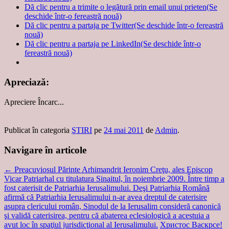
Dă clic pentru a trimite o legătură prin email unui prieten(Se
deschide într-o fereastră nouă)
Dă clic pentru a partaja pe Twitter(Se deschide într-o fereastră
nouă)
Dă clic pentru a partaja pe LinkedIn(Se deschide într-o
fereastră nouă)
Apreciază:
Apreciere
Încarc...
Publicat în categoria
ŞTIRI
pe
24 mai 2011
de
Admin
.
Navigare în articole
←
Preacuviosul Părinte Arhimandrit Ieronim Creţu, ales Episcop
Vicar Patriarhal cu titulatura Sinaitul, în noiembrie 2009. Între timp a
fost caterisit de Patriarhia Ierusalimului. Deşi Patriarhia Română
afirmă că Patriarhia Ierusalimului n-ar avea dreptul de caterisire
asupra clericului român, Sinodul de la Ierusalim consideră canonică
şi validă caterisirea, pentru că abaterea eclesiologică a acestuia a
avut loc în spaţiul jurisdicţional al Ierusalimului.
Христос Васкрсе!