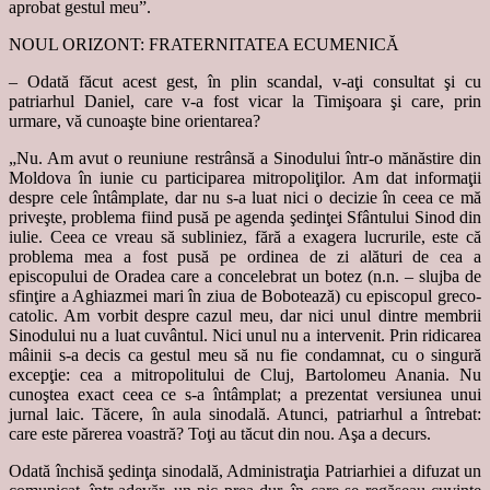
aprobat gestul meu”.
NOUL ORIZONT: FRATERNITATEA ECUMENICĂ
– Odată făcut acest gest, în plin scandal, v-aţi consultat şi cu
patriarhul Daniel, care v-a fost vicar la Timişoara şi care, prin
urmare, vă cunoaşte bine orientarea?
„Nu. Am avut o reuniune restrânsă a Sinodului într-o mănăstire din
Moldova în iunie cu participarea mitropoliţilor. Am dat informaţii
despre cele întâmplate, dar nu s-a luat nici o decizie în ceea ce mă
priveşte, problema fiind pusă pe agenda şedinţei Sfântului Sinod din
iulie. Ceea ce vreau să subliniez, fără a exagera lucrurile, este că
problema mea a fost pusă pe ordinea de zi alături de cea a
episcopului de Oradea care a concelebrat un botez (n.n. – slujba de
sfinţire a Aghiazmei mari în ziua de Bobotează) cu episcopul greco-
catolic. Am vorbit despre cazul meu, dar nici unul dintre membrii
Sinodului nu a luat cuvântul. Nici unul nu a intervenit. Prin ridicarea
mâinii s-a decis ca gestul meu să nu fie condamnat, cu o singură
excepţie: cea a mitropolitului de Cluj, Bartolomeu Anania. Nu
cunoştea exact ceea ce s-a întâmplat; a prezentat versiunea unui
jurnal laic. Tăcere, în aula sinodală. Atunci, patriarhul a întrebat:
care este părerea voastră? Toţi au tăcut din nou. Aşa a decurs.
Odată închisă şedinţa sinodală, Administraţia Patriarhiei a difuzat un