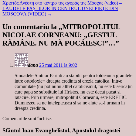
Χριστός Ανέστη στο κέντρο της αγοράς της Μόσχας (video) –
LAUDELE PAŞTILOR ÎN CENTRUL UNEI PIEŢE DIN
MOSCOVA (VIDEO)
→
Un comentariu la „
MITROPOLITUL
NICOLAE CORNEANU: „GESTUL
RĂMÂNE. NU MĂ POCĂIESC!”…
”
dana
25 mai 2011 la 9:02
Sinoadele Sintilor Parinti au stabilit pentru totdeauna granitele
intre ortodoxie= dreapta credinta si erezia catolica. Intr-o
comunitate (nu pot numi altfel catolicismul, nu este biserica)in
care papa se substituie lui Hristos, nu este decat pacat si
ratacire. Prin urmare, mitropolitul Corneanu, este ERETIC.
Dumnezeu sa ne intelepteasca si sa ne ajute sa-i urmam in
dreapta credinta.
Comentariile sunt închise.
Sfântul Ioan Evanghelistul, Apostolul dragostei