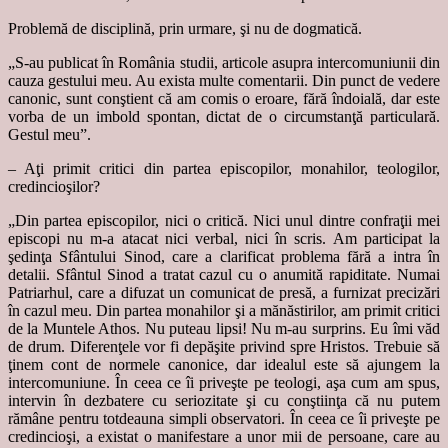
Problemă de disciplină, prin urmare, şi nu de dogmatică.
„S-au publicat în România studii, articole asupra intercomuniunii din
cauza gestului meu. Au exista multe comentarii. Din punct de vedere
canonic, sunt conştient că am comis o eroare, fără îndoială, dar este
vorba de un imbold spontan, dictat de o circumstanţă particulară.
Gestul meu”.
– Aţi primit critici din partea episcopilor, monahilor, teologilor,
credincioşilor?
„Din partea episcopilor, nici o critică. Nici unul dintre confraţii mei
episcopi nu m-a atacat nici verbal, nici în scris. Am participat la
şedinţa Sfântului Sinod, care a clarificat problema fără a intra în
detalii. Sfântul Sinod a tratat cazul cu o anumită rapiditate. Numai
Patriarhul, care a difuzat un comunicat de presă, a furnizat precizări
în cazul meu. Din partea monahilor şi a mănăstirilor, am primit critici
de la Muntele Athos. Nu puteau lipsi! Nu m-au surprins. Eu îmi văd
de drum. Diferenţele vor fi depăşite privind spre Hristos. Trebuie să
ţinem cont de normele canonice, dar idealul este să ajungem la
intercomuniune. În ceea ce îi priveşte pe teologi, aşa cum am spus,
intervin în dezbatere cu seriozitate şi cu conştiinţa că nu putem
rămâne pentru totdeauna simpli observatori. În ceea ce îi priveşte pe
credincioşi, a existat o manifestare a unor mii de persoane, care au