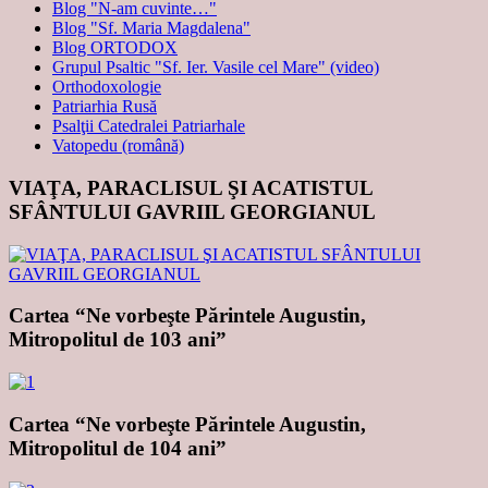
Blog "N-am cuvinte…"
Blog "Sf. Maria Magdalena"
Blog ORTODOX
Grupul Psaltic "Sf. Ier. Vasile cel Mare" (video)
Orthodoxologie
Patriarhia Rusă
Psalţii Catedralei Patriarhale
Vatopedu (română)
VIAŢA, PARACLISUL ŞI ACATISTUL
SFÂNTULUI GAVRIIL GEORGIANUL
Cartea “Ne vorbeşte Părintele Augustin,
Mitropolitul de 103 ani”
Cartea “Ne vorbeşte Părintele Augustin,
Mitropolitul de 104 ani”