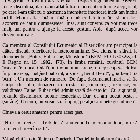
„Exageraţi. A fost un gest spontan. Respect regulamentul Bisericii
mele, disciplina, dar m-am aflat într-un moment cu totul excepţional,
pe care l-am trăit cu o asemenea intensitate interioară încât am închis
ochii. M-am aflat faţă în faţă cu misterul fraternităţii şi am fost
acoperit de harul dumnezeiesc. Însă, sunt convins că vor mai trece
mulţi ani pentru a ajunge la aceste gesturi. Abia, după aceea vor
deveni normale.
Ca membru al Consiliului Ecumenic al Bisericilor am participat la
atâtea discuţii referitoare la intercomuniune. S-a ajuns, în sfârşit, la
documentul „Botez, Euharistie, Ministeriu” (BEM; EO 1/3032ss; cf.
Il Regno nr. 15, 1982, 473). În limba română, cuvântul BEM
înseamnă: a bea. Odată, în timpul unui prânz, un episcop s-a ridicat
în picioare şi, înălţând paharul, a spus: „Bem! Bem!”, „Să bem! Să
bem!”. Un moment de rumoare. De fapt, documentul merita să fie
stropit din plin, deoarece în acesta noi, ortodocşii, recunoaştem
validitatea Tainei Euharistiei administrată de catolici. Cu siguranţă,
regulile disciplinare trebuie respectate. Dar, eu am trecut peste…
(surâde). Oricum, nu vreau să-i împing pe alţii să repete gestul meu”.
Cineva a cerut anatema pentru acest gest.
„Nu sunt eretic… Trebuie să ajungem la intercomuniune, nu să
trimitem lumea în iad!”.
Vă gândiţi la o întâlnire cu Patriarhul Daniel în lunile următoare?