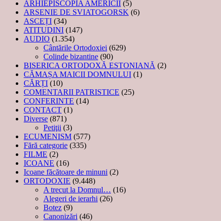
ARHIEPISCOPIA AMERICII
(5)
ARSENIE DE SVIATOGORSK
(6)
ASCEȚI
(34)
ATITUDINI
(147)
AUDIO
(1.354)
Cântările Ortodoxiei
(629)
Colinde bizantine
(90)
BISERICA ORTODOXĂ ESTONIANĂ
(2)
CĂMAȘA MAICII DOMNULUI
(1)
CĂRȚI
(10)
COMENTARII PATRISTICE
(25)
CONFERINTE
(14)
CONTACT
(1)
Diverse
(871)
Petiţii
(3)
ECUMENISM
(577)
Fără categorie
(335)
FILME
(2)
ICOANE
(16)
Icoane făcătoare de minuni
(2)
ORTODOXIE
(9.448)
A trecut la Domnul…
(16)
Alegeri de ierarhi
(26)
Botez
(9)
Canonizări
(46)