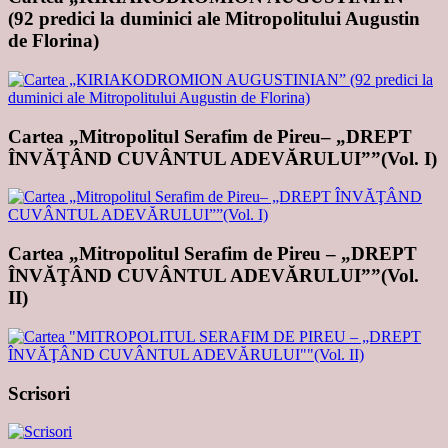
(92 predici la duminici ale Mitropolitului Augustin
de Florina)
Cartea „Mitropolitul Serafim de Pireu– „DREPT
ÎNVĂŢÂND CUVÂNTUL ADEVĂRULUI””(Vol. I)
Cartea „Mitropolitul Serafim de Pireu – „DREPT
ÎNVĂŢÂND CUVÂNTUL ADEVĂRULUI””(Vol.
II)
Scrisori