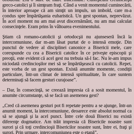
greco-catolici şi îi simţeam fraţi. Când a venit momentul cuminecării,
în interior aproape că am simţit un impuls, un imbold, care m-a
condus spre împărtăşania euharistică. Un gest spontan, neprevăzut.
În acel moment nu am mai avut discernământ, nu am mai calculat
consecinţele. Eram prins în vâltoarea evenimentului.
Ştiam că romano-catolicii şi ortodocşii nu ajunseseră încă la
intercomuniune, dar m-am lăsat purtat de o intensă emoţie. Din
punctul de vedere al disciplinei canonice a Bisericii mele, care
corespunde cu cea a Bisericii catolice în ce priveşte episcopii şi
preoţii, este evident că acel gest nu trebuia să-l fac. Nu le-am impus
niciodată credincioşilor mei să se împărtăşească cu catolicii. Repet,
este vorba de un gest spontan. Există anumite momente, condiţii
particulare, într-un climat de intensă spiritualitate, în care suntem
determinaţi să facem gesturi curajoase”.
– Dar, în consecinţă, se creează impresia că a sosit momentul, în
anumite circumstanţe, să se facă un asemenea gest?
„Cred că asemenea gesturi pot fi repetate pentru a se ajunge, într-un
anumit moment, la intercomuniune, deoarece este absolut normal ca
să se ajungă şi la acel punct. Între cele două Biserici nu există
diferenţe dogmatice. Am trăit impresia că Bisericile noastre sunt
surori şi că toţi credincioşii Bisericilor noastre sunt, între ei, fraţi şi
surori. Prin urmare, intercomuniunea este o etapă”.