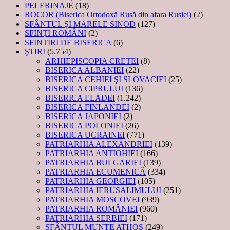
PELERINAJE
(18)
ROCOR (Biserica Ortodoxă Rusă din afara Rusiei)
(2)
SFÂNTUL ȘI MARELE SINOD
(127)
SFINȚI ROMÂNI
(2)
SFINTIRI DE BISERICA
(6)
ŞTIRI
(5.754)
ARHIEPISCOPIA CRETEI
(8)
BISERICA ALBANIEI
(22)
BISERICA CEHIEI ŞI SLOVACIEI
(25)
BISERICA CIPRULUI
(136)
BISERICA ELADEI
(1.242)
BISERICA FINLANDEI
(2)
BISERICA JAPONIEI
(2)
BISERICA POLONIEI
(26)
BISERICA UCRAINEI
(771)
PATRIARHIA ALEXANDRIEI
(139)
PATRIARHIA ANTIOHIEI
(166)
PATRIARHIA BULGARIEI
(139)
PATRIARHIA ECUMENICĂ
(334)
PATRIARHIA GEORGIEI
(105)
PATRIARHIA IERUSALIMULUI
(251)
PATRIARHIA MOSCOVEI
(939)
PATRIARHIA ROMÂNIEI
(960)
PATRIARHIA SERBIEI
(171)
SFÂNTUL MUNTE ATHOS
(249)