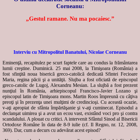
Corneanu:
„Gestul ramane. Nu ma pocaiesc.”
Interviu cu Mitropolitul Banatului, Nicolae Corneanu
Eminenţă, recapitulez pe scurt faptele care au condus la frământarea
lumii creştine. Duminică. 25 mai 2008, la Timişoara (România) a
fost sfinţită noua biserică greco-catolică dedicată Sfintei Fecioare
Maria, regina păcii şi a unităţii. Slujba a fost oficiată de episcopul
greco-catolic de Lugoj, Alexandru Mesian. La slujbă a fost prezent
nunţiul în România, arhiepiscopul Francisco-Javier Lozano şi
episcopul latin de Timişoara mons. Martin Roos împreună cu câţiva
preoţi şi în prezenţa unei mulţimi de credincioşi. Cu această ocazie,
v-aţi apropiat de sfânta împărtăşanie şi v-aţi cuminecat. Episodul a
declanşat uimirea şi a avut un ecou vast, existând voci pro şi contra
scandalului. A plouat cu critici. A intervenit Sfântul Sinod al Bisericii
Ortodoxe Române în data de 8-9 iulie (cf. Il Regno, nr. 12, 2008,
369). Dar, cum a decurs cu adevărat acest episod?