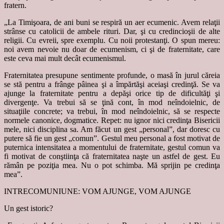
fratern.
„La Timişoara, de ani buni se respiră un aer ecumenic. Avem relaţii
strânse cu catolicii de ambele rituri. Dar, şi cu credincioşii de alte
religii. Cu evreii, spre exemplu. Cu noii protestanţi. O spun mereu:
noi avem nevoie nu doar de ecumenism, ci şi de fraternitate, care
este ceva mai mult decât ecumenismul.
Fraternitatea presupune sentimente profunde, o masă în jurul căreia
se stă pentru a frânge pâinea şi a împărtăşi aceiaşi credinţă. Se va
ajunge la fraternitate pentru a depăşi orice tip de dificultăţi şi
divergenţe. Va trebui să se ţină cont, în mod neîndoielnic, de
situaţiile concrete; va trebui, în mod neîndoielnic, să se respecte
normele canonice, dogmatice. Repet: nu ignor nici credinţa Bisericii
mele, nici disciplina sa. Am făcut un gest „personal”, dar doresc cu
putere să fie un gest „comun”. Gestul meu personal a fost motivat de
puternica intensitatea a momentului de fraternitate, gestul comun va
fi motivat de conştiinţa că fraternitatea naşte un astfel de gest. Eu
rămân pe poziţia mea. Nu o pot schimba. Mă sprijin pe credinţa
mea”.
INTRECOMUNIUNE: VOM AJUNGE, VOM AJUNGE
Un gest istoric?