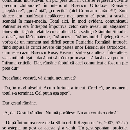
comunicat, într-adevăr, un pic prea dur, în care se regăseau cuvinte
precum „tulburare” în interiorul Bisericii Ortodoxe Române,
„neplăcere”, „pocăinţă”, „corecţie” (aici Corneanu surâde!!!). Sunt
sincer: am manifestat neplăcerea mea pentru că gestul a suscitat
scandal în mass-media. Totul aici. În mod evident, comunicatul
Patriarhiei era îndreptat împotriva celor care aveau un ataşament
binevoitor faţă de relaţiile cu catolicii. Dar, şedinţa Sfântului Sinod s-
a desfăşurat fără anateme, fără acuze, fără învinuiri. Înţeleg că este
vorba de un moment mai dificil pentru Patriarhia Română, întrucât,
fiind supusă la critici severe din partea unor Biserici ale Ortodoxiei,
cum este cazul Bisericii Ruse, Bisericii sârbe şi a alteia. Între altele,
s-a simţit obligat – dacă pot să mă exprim aşa – să facă ceva pentru a
înfrunta criticile. Dar, rămâne faptul că acel comunicat a fost un pic
prea dur”.
Preasfinţia voastră, vă simţiţi nevinovat?
„Da, în mod absolut. Acum furtuna a trecut. Cred că, pe moment,
totul s-a terminat. Cel puţin aşa sper”.
Dar gestul rămâne.
„A, da. Gestul rămâne. Nu mă pocăiesc. Nu am comis o crimă”.
– După Întrunirea rece de la Sibiu (cf. Il Regno nr. 16, 2007, 522ss)
se aştepta un gest ca acesta şi a venit. Un gest spontan, profetic,