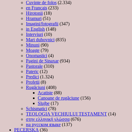
Cuvinte de folos
(2.334)
en Français
(233)
Hirotonii
(18)
Hramuri
(51)
Imagini/fotografii
(347)
in English
(148)
Interviuri
(10)
Mari duhovnici
(835)
Minuni
(90)
Moaşte
(79)
Onomastici
(4)
Pagini de Sinaxar
(934)
Pastorale
(310)
Pateric
(12)
Predici
(1.324)
Profetii
(8)
Rugăciuni
(408)
Acatiste
(88)
Canoane de rugăciune
(156)
Slujbe
(17)
Schismatici
(78)
TEOLOGIA VECHIULUI TESTAMENT
(14)
στην ελληνική γλώσσα
(676)
на русском языке
(137)
PECERSKA
(36)