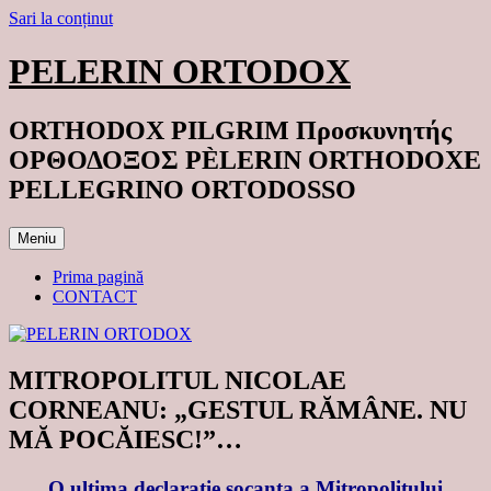
Sari la conținut
PELERIN ORTODOX
ORTHODOX PILGRIM Προσκυνητής
ΟΡΘΟΔΟΞΟΣ PÈLERIN ORTHODOXE
PELLEGRINO ORTODOSSO
Meniu
Prima pagină
CONTACT
MITROPOLITUL NICOLAE
CORNEANU: „GESTUL RĂMÂNE. NU
MĂ POCĂIESC!”…
O ultima declaratie socanta a Mitropolitului