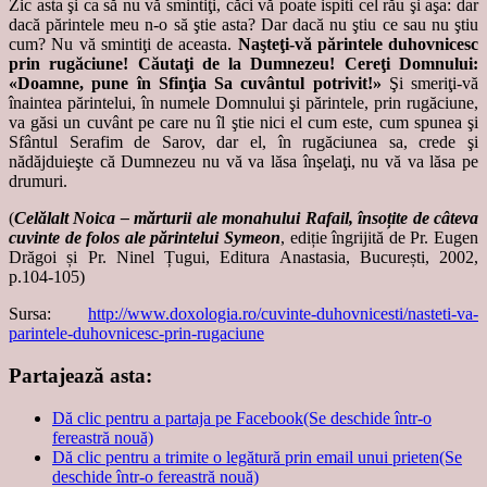
Zic asta şi ca să nu vă smintiţi, căci vă poate ispiti cel rău şi aşa: dar
dacă părintele meu n-o să ştie asta? Dar dacă nu ştiu ce sau nu ştiu
cum? Nu vă smintiţi de aceasta.
Naşteţi-vă părintele duhovnicesc
prin rugăciune! Căutaţi de la Dumnezeu! Cereţi Domnului:
«Doamne, pune în Sfinţia Sa cuvântul potrivit!»
Şi smeriţi-vă
înaintea părintelui, în numele Domnului şi părintele, prin rugăciune,
va găsi un cuvânt pe care nu îl ştie nici el cum este, cum spunea şi
Sfântul Serafim de Sarov, dar el, în rugăciunea sa, crede şi
nădăjduieşte că Dumnezeu nu vă va lăsa înşelaţi, nu vă va lăsa pe
drumuri.
(
Celălalt Noica – mărturii ale monahului Rafail, însoțite de câteva
cuvinte de folos ale părintelui Symeon
, ediție îngrijită de Pr. Eugen
Drăgoi și Pr. Ninel Țugui, Editura Anastasia, București, 2002,
p.104-105)
Sursa:
http://www.doxologia.ro/cuvinte-duhovnicesti/nasteti-va-
parintele-duhovnicesc-prin-rugaciune
Partajează asta:
Dă clic pentru a partaja pe Facebook(Se deschide într-o
fereastră nouă)
Dă clic pentru a trimite o legătură prin email unui prieten(Se
deschide într-o fereastră nouă)