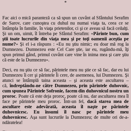
*
Fac aici o mică paranteză ca să spun un cuvânt al Sfântului Serafim
de Sarov, care cunoştea cu duhul nu numai viaţa ta, ceea ce se
întâmpla în familie, în viaţa prietenilor, ci şi ce aveau să facă ceilalţi.
Şi un om, uimit, îl întreba pe Sfântul Serafim: «
Părinte bun, cum
ştii toate lucrurile din viaţa mea şi pe toţi oamenii aceştia pe
nume?
» Şi el i-a răspuns : «Eu nu ştiu nimic; eu doar mă rog la
Dumnezeu. Dumnezeu este Cel Care ştie, iar eu, rugându-mă, îţi
spun primul gând, primul cuvânt care vine în inima mea şi care ştiu
că este de la Dumnezeu».
Deci, eu nu ştiu ce să fac, părintele meu nu ştie ce să fac, dar eu lui
Dumnezeu îi cer şi părintele Îi cere, de asemenea, lui Dumnezeu. Şi
atunci se întâmplă taina aceasta – şi aceasta este ascultarea –
că,
îndreptându-ne către Dumnezeu, prin părintele duhovnic,
cum spunea Părintele Sofronie, facem din duhovnicul nostru un
proroc
. Poate că este deja proroc, poate că nu, dar ascultarea mea îl
face pe părintele meu proroc. Într-un fel,
dacă starea mea de
ascultare este adevărată, aceasta îl naşte pe părintele
duhovnicesc. Eu însumi îl nasc pe părintele meu
duhovnicesc.
Aşa sunt lucrurile la Dumnezeu; de multe ori de-a-
ndăratelea!