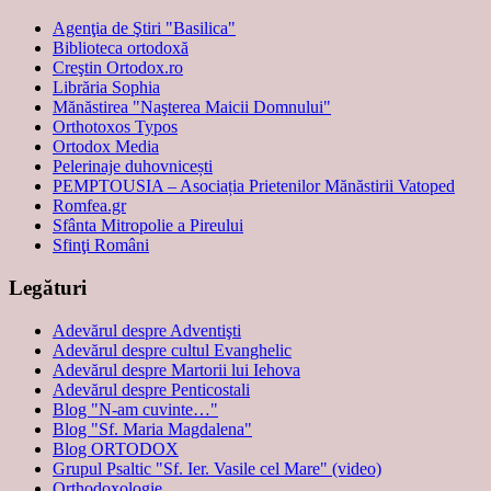
Agenţia de Ştiri "Basilica"
Biblioteca ortodoxă
Creştin Ortodox.ro
Librăria Sophia
Mănăstirea "Naşterea Maicii Domnului"
Orthotoxos Typos
Ortodox Media
Pelerinaje duhovnicești
PEMPTOUSIA – Asociația Prietenilor Mănăstirii Vatoped
Romfea.gr
Sfânta Mitropolie a Pireului
Sfinţi Români
Legături
Adevărul despre Adventişti
Adevărul despre cultul Evanghelic
Adevărul despre Martorii lui Iehova
Adevărul despre Penticostali
Blog "N-am cuvinte…"
Blog "Sf. Maria Magdalena"
Blog ORTODOX
Grupul Psaltic "Sf. Ier. Vasile cel Mare" (video)
Orthodoxologie