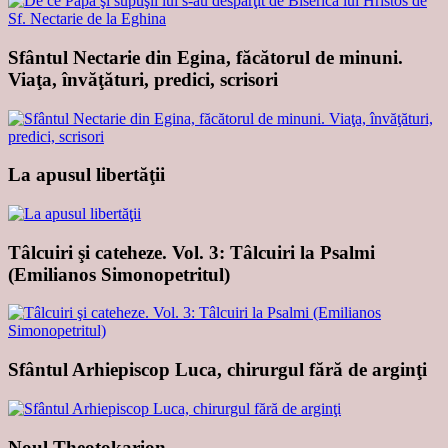
Sfântul Nectarie din Egina, făcătorul de minuni.
Viaţa, învăţături, predici, scrisori
La apusul libertăţii
Tâlcuiri şi cateheze. Vol. 3: Tâlcuiri la Psalmi
(Emilianos Simonopetritul)
Sfântul Arhiepiscop Luca, chirurgul fără de arginţi
Noul Theotokarion