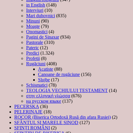
in English
(148)
Interviuri
(10)
Mari duhovnici
(835)
Minuni
(90)
Moaşte
(79)
Onomastici
(4)
Pagini de Sinaxar
(934)
Pastorale
(310)
Pateric
(12)
Predici
(1.324)
Profetii
(8)
Rugăciuni
(408)
Acatiste
(88)
Canoane de rugăciune
(156)
Slujbe
(17)
Schismatici
(78)
TEOLOGIA VECHIULUI TESTAMENT
(14)
στην ελληνική γλώσσα
(676)
на русском языке
(137)
PECERSKA
(36)
PELERINAJE
(18)
ROCOR (Biserica Ortodoxă Rusă din afara Rusiei)
(2)
SFÂNTUL ȘI MARELE SINOD
(127)
SFINȚI ROMÂNI
(2)