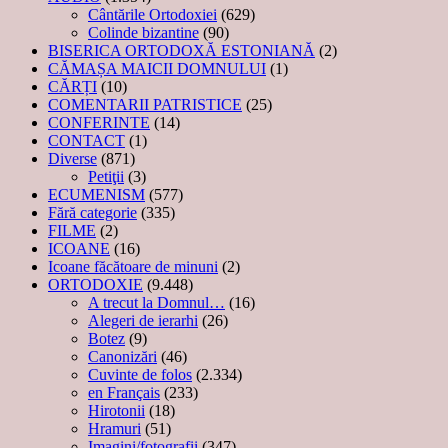
Cântările Ortodoxiei
(629)
Colinde bizantine
(90)
BISERICA ORTODOXĂ ESTONIANĂ
(2)
CĂMAȘA MAICII DOMNULUI
(1)
CĂRȚI
(10)
COMENTARII PATRISTICE
(25)
CONFERINTE
(14)
CONTACT
(1)
Diverse
(871)
Petiţii
(3)
ECUMENISM
(577)
Fără categorie
(335)
FILME
(2)
ICOANE
(16)
Icoane făcătoare de minuni
(2)
ORTODOXIE
(9.448)
A trecut la Domnul…
(16)
Alegeri de ierarhi
(26)
Botez
(9)
Canonizări
(46)
Cuvinte de folos
(2.334)
en Français
(233)
Hirotonii
(18)
Hramuri
(51)
Imagini/fotografii
(347)