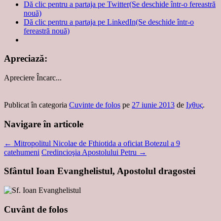
Dă clic pentru a partaja pe Twitter(Se deschide într-o fereastră
nouă)
Dă clic pentru a partaja pe LinkedIn(Se deschide într-o
fereastră nouă)
Apreciază:
Apreciere
Încarc...
Publicat în categoria
Cuvinte de folos
pe
27 iunie 2013
de
Ιχθυς
.
Navigare în articole
←
Mitropolitul Nicolae de Fthiotida a oficiat Botezul a 9
catehumeni
Credincioşia Apostolului Petru
→
Sfântul Ioan Evanghelistul, Apostolul dragostei
Cuvânt de folos