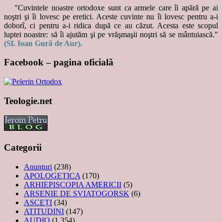
"Cuvintele noastre ortodoxe sunt ca armele care îi apără pe ai
noştri şi îi lovesc pe eretici. Aceste cuvinte nu îi lovesc pentru a-i
doborî, ci pentru a-i ridica după ce au căzut. Acesta este scopul
luptei noastre: să îi ajutăm şi pe vrăşmaşii noştri să se mântuiască."
(Sf. Ioan Gură de Aur).
Facebook – pagina oficială
Teologie.net
Categorii
Anunţuri
(238)
APOLOGETICA
(170)
ARHIEPISCOPIA AMERICII
(5)
ARSENIE DE SVIATOGORSK
(6)
ASCEȚI
(34)
ATITUDINI
(147)
AUDIO
(1.354)