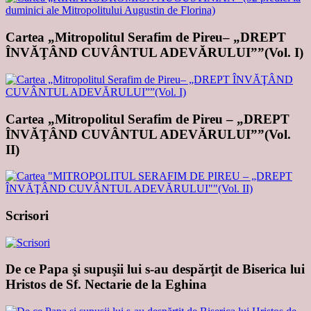
Cartea „Mitropolitul Serafim de Pireu– „DREPT
ÎNVĂŢÂND CUVÂNTUL ADEVĂRULUI””(Vol. I)
Cartea „Mitropolitul Serafim de Pireu – „DREPT
ÎNVĂŢÂND CUVÂNTUL ADEVĂRULUI””(Vol.
II)
Scrisori
De ce Papa şi supuşii lui s-au despărţit de Biserica lui
Hristos de Sf. Nectarie de la Eghina