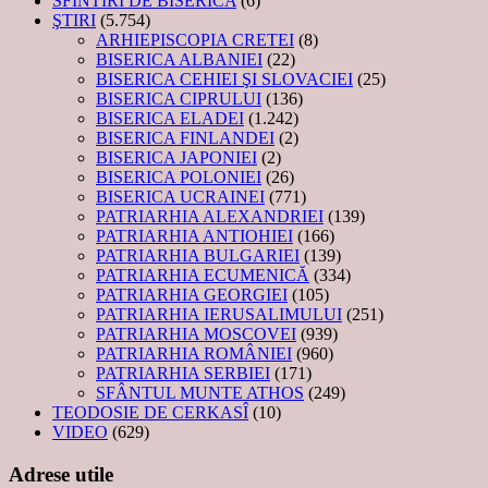
SFINTIRI DE BISERICA
(6)
ŞTIRI
(5.754)
ARHIEPISCOPIA CRETEI
(8)
BISERICA ALBANIEI
(22)
BISERICA CEHIEI ŞI SLOVACIEI
(25)
BISERICA CIPRULUI
(136)
BISERICA ELADEI
(1.242)
BISERICA FINLANDEI
(2)
BISERICA JAPONIEI
(2)
BISERICA POLONIEI
(26)
BISERICA UCRAINEI
(771)
PATRIARHIA ALEXANDRIEI
(139)
PATRIARHIA ANTIOHIEI
(166)
PATRIARHIA BULGARIEI
(139)
PATRIARHIA ECUMENICĂ
(334)
PATRIARHIA GEORGIEI
(105)
PATRIARHIA IERUSALIMULUI
(251)
PATRIARHIA MOSCOVEI
(939)
PATRIARHIA ROMÂNIEI
(960)
PATRIARHIA SERBIEI
(171)
SFÂNTUL MUNTE ATHOS
(249)
TEODOSIE DE CERKASÎ
(10)
VIDEO
(629)
Adrese utile