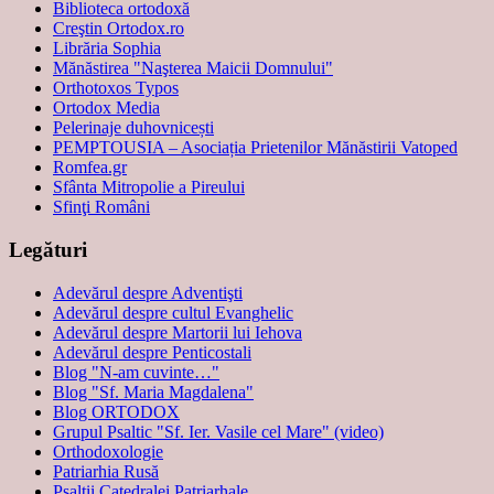
Biblioteca ortodoxă
Creştin Ortodox.ro
Librăria Sophia
Mănăstirea "Naşterea Maicii Domnului"
Orthotoxos Typos
Ortodox Media
Pelerinaje duhovnicești
PEMPTOUSIA – Asociația Prietenilor Mănăstirii Vatoped
Romfea.gr
Sfânta Mitropolie a Pireului
Sfinţi Români
Legături
Adevărul despre Adventişti
Adevărul despre cultul Evanghelic
Adevărul despre Martorii lui Iehova
Adevărul despre Penticostali
Blog "N-am cuvinte…"
Blog "Sf. Maria Magdalena"
Blog ORTODOX
Grupul Psaltic "Sf. Ier. Vasile cel Mare" (video)
Orthodoxologie
Patriarhia Rusă
Psalţii Catedralei Patriarhale