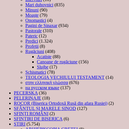
Mari duhovnici
(835)
Minuni
(90)
Moaşte
(79)
Onomastici
(4)
Pagini de Sinaxar
(934)
Pastorale
(310)
Pateric
(12)
Predici
(1.324)
Profetii
(8)
Rugăciuni
(408)
Acatiste
(88)
Canoane de rugăciune
(156)
Slujbe
(17)
Schismatici
(78)
TEOLOGIA VECHIULUI TESTAMENT
(14)
στην ελληνική γλώσσα
(676)
на русском языке
(137)
PECERSKA
(36)
PELERINAJE
(18)
ROCOR (Biserica Ortodoxă Rusă din afara Rusiei)
(2)
SFÂNTUL ȘI MARELE SINOD
(127)
SFINȚI ROMÂNI
(2)
SFINTIRI DE BISERICA
(6)
ŞTIRI
(5.754)