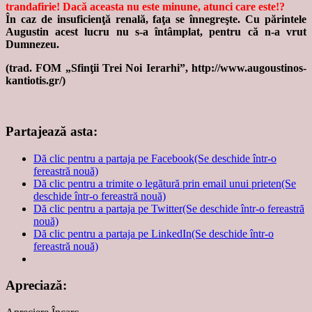
trandafirie! Dacă aceasta nu este minune, atunci care este!?
În caz de insuficienţă renală, faţa se înnegreşte. Cu părintele
Augustin acest lucru nu s-a întâmplat, pentru că n-a vrut
Dumnezeu.
(trad. FOM „Sfinţii Trei Noi Ierarhi”, http://www.augoustinos-
kantiotis.gr/)
Partajează asta:
Dă clic pentru a partaja pe Facebook(Se deschide într-o
fereastră nouă)
Dă clic pentru a trimite o legătură prin email unui prieten(Se
deschide într-o fereastră nouă)
Dă clic pentru a partaja pe Twitter(Se deschide într-o fereastră
nouă)
Dă clic pentru a partaja pe LinkedIn(Se deschide într-o
fereastră nouă)
Apreciază: