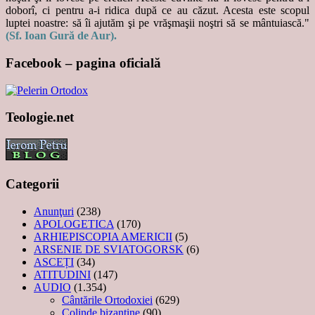
doborî, ci pentru a-i ridica după ce au căzut. Acesta este scopul
luptei noastre: să îi ajutăm şi pe vrăşmaşii noştri să se mântuiască."
(Sf. Ioan Gură de Aur).
Facebook – pagina oficială
Teologie.net
Categorii
Anunţuri
(238)
APOLOGETICA
(170)
ARHIEPISCOPIA AMERICII
(5)
ARSENIE DE SVIATOGORSK
(6)
ASCEȚI
(34)
ATITUDINI
(147)
AUDIO
(1.354)
Cântările Ortodoxiei
(629)
Colinde bizantine
(90)