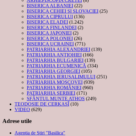
ARHIEPISCOPIA CRETEI
(8)
BISERICA ALBANIEI
(22)
BISERICA CEHIEI ŞI SLOVACIEI
(25)
BISERICA CIPRULUI
(136)
BISERICA ELADEI
(1.242)
BISERICA FINLANDEI
(2)
BISERICA JAPONIEI
(2)
BISERICA POLONIEI
(26)
BISERICA UCRAINEI
(771)
PATRIARHIA ALEXANDRIEI
(139)
PATRIARHIA ANTIOHIEI
(166)
PATRIARHIA BULGARIEI
(139)
PATRIARHIA ECUMENICĂ
(334)
PATRIARHIA GEORGIEI
(105)
PATRIARHIA IERUSALIMULUI
(251)
PATRIARHIA MOSCOVEI
(939)
PATRIARHIA ROMÂNIEI
(960)
PATRIARHIA SERBIEI
(171)
SFÂNTUL MUNTE ATHOS
(249)
TEODOSIE DE CERKASÎ
(10)
VIDEO
(629)
Adrese utile
Agenţia de Ştiri "Basilica"