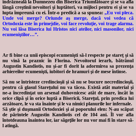
îndrăzneală la Dumnezeu din Biserica Triumfătoare şi se va afla
lângă creştinii nevoitori şi luptători, va mijloci pentru ei şi se va
lupta împreună cu ei. Într-o predică a sa spunea:
„Eu voi pleca.
Unde voi merge? Oriunde aş merge, dacă voi vedea că
Ortodoxia este în primejdie, voi face revoluţie, voi trage alarma.
Nu voi lăsa Biserica lui Hristos nici ateilor, nici masonilor, nici
ecumeniştilor…”.
Ar fi bine ca unii episcopi ecumenişti să-l respecte pe stareţ şi să
nu vină la praznic în Florina. Nevoitorul ierarh, bătrânul
Augustin Kandiotis, nu şi-ar fi dorit la adormirea sa prezenţa
arhiereilor ecumenişti, iubitori de hramuri şi de mese întinse.
Să nu se întristeze credincioşii şi să nu se bucure necredincioşii,
pentru că glasul Stareţului nu va tăcea. Există atât material şi
ne-a încredinţat un arsenal duhovnicesc atât de mare, încât în
orice clipă şi în orice luptă a Bisericii, Stareţul, prin predica lui
arzătoare, le va sta înainte şi le va nimici planurile lor infernale.
Să ştie şi duşmanii Ortodoxiei şi ai poporului elen: N-au scăpat
de părintele Augustin Kandiotis cel de 104 ani. Îl vor afla
întotdeauna înaintea lor, iar săgeţile lor nu vor mai fi în stare să-
l atingă.