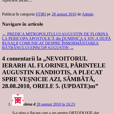
Apreciere
Încarc...
Publicat în categoria
ŞTIRI
pe
28 august 2010
de
Admin
.
Navigare în articole
←
PREDICA MITROPOLITULUI AUGUSTIN DE FLORINA
LA PERICOPA APOSTOLICĂ din DUMINICA A XIV-A DUPĂ
RUSALII
COMUNICAT DESPRE ÎNMORMÂNTAREA
BĂTRÂNULUI EPISCOP AUGUSTIN
→
4 comentarii la „
NEVOITORUL
IERARH AL FLORINEI, PĂRINTELE
AUGUSTIN KANDIOTIS, A PLECAT
SPRE VEŞNICIE AZI, SÂMBĂTĂ,
28.08.2010, ORELE 5. (UPDATE)m
”
elena d
28 august 2010 la 16:23
S-a stins o flacara care a ars pentru ORTODOXIE,dar