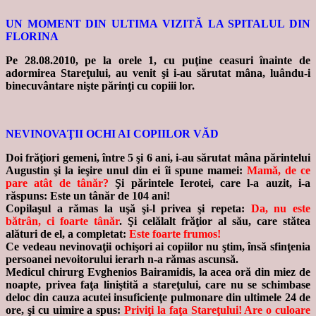
UN MOMENT DIN ULTIMA VIZITĂ LA SPITALUL DIN
FLORINA
Pe 28.08.2010, pe la orele 1, cu puţine ceasuri înainte de
adormirea Stareţului, au venit şi i-au sărutat mâna, luându-i
binecuvântare nişte părinţi cu copiii lor.
NEVINOVAŢII OCHI AI COPIILOR VĂD
Doi frăţiori gemeni, între 5 şi 6 ani, i-au sărutat mâna părintelui
Augustin şi la ieşire unul din ei îi spune mamei:
Mamă, de ce
pare atât de tânăr?
Şi părintele Ierotei, care l-a auzit, i-a
răspuns: Este un tânăr de 104 ani!
Copilaşul a rămas la uşă şi-l privea şi repeta:
Da, nu este
bătrân, ci foarte tânăr
. Şi celălalt frăţior al său, care stătea
alături de el, a completat:
Este foarte frumos!
Ce vedeau nevinovaţii ochişori ai copiilor nu ştim, însă sfinţenia
persoanei nevoitorului ierarh n-a rămas ascunsă.
Medicul chirurg Evghenios Bairamidis, la acea oră din miez de
noapte, privea faţa liniştită a stareţului, care nu se schimbase
deloc din cauza acutei insuficienţe pulmonare din ultimele 24 de
ore, şi cu uimire a spus:
Priviţi la faţa Stareţului! Are o culoare