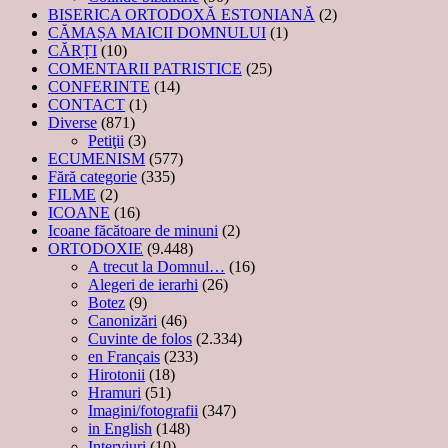
BISERICA ORTODOXĂ ESTONIANĂ
(2)
CĂMAȘA MAICII DOMNULUI
(1)
CĂRȚI
(10)
COMENTARII PATRISTICE
(25)
CONFERINTE
(14)
CONTACT
(1)
Diverse
(871)
Petiţii
(3)
ECUMENISM
(577)
Fără categorie
(335)
FILME
(2)
ICOANE
(16)
Icoane făcătoare de minuni
(2)
ORTODOXIE
(9.448)
A trecut la Domnul…
(16)
Alegeri de ierarhi
(26)
Botez
(9)
Canonizări
(46)
Cuvinte de folos
(2.334)
en Français
(233)
Hirotonii
(18)
Hramuri
(51)
Imagini/fotografii
(347)
in English
(148)
Interviuri
(10)