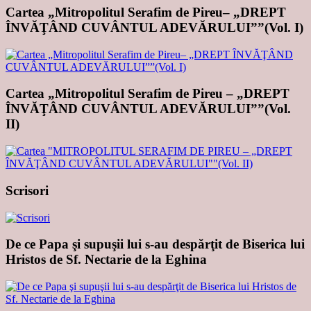
Cartea „Mitropolitul Serafim de Pireu– „DREPT
ÎNVĂŢÂND CUVÂNTUL ADEVĂRULUI””(Vol. I)
Cartea „Mitropolitul Serafim de Pireu – „DREPT
ÎNVĂŢÂND CUVÂNTUL ADEVĂRULUI””(Vol.
II)
Scrisori
De ce Papa şi supuşii lui s-au despărţit de Biserica lui
Hristos de Sf. Nectarie de la Eghina