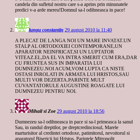
candela din sufletul nostru care s-a aprins prin minunatele
predici v-a arde mereu!Domnul sa-l odihneasca in pace!
lungu constantin
29 august 2010 la 11:40
A PLECAT DE LANGA NOI UN MARE INVATAT.UN
STALP AL ORTODOXIEI CONTEMPORANE,UN
APARATOR NEINFRICAT,SI UN LUPTATOR
VITEAZ.EL,DA EL VA INTRA SMERIT CUM ERA,DAR
CU FRUNTEA SUS IN IMPARATIA LUI
DUMNEZEU.NOI ACUM,VOM LUPTA CA NISTE
OSTASI INROLATI IN ARMATA LUI HRISTOS,SAU
MULTI VOR DEZERTA.PARINTE MULT
CUVANTATORULE AUGUSTINE ROAGATE LUI
DUMNEZEU PENTRU NOI.
Mihail si Zoe
29 august 2010 la 18:56
Dumnezeu sa-l odihneasca in pace si sa-l primeasca la sanul
Sau, in randul dreptilor, pe dreptcredinciosul, Marele
marturisitor al credintei ortodoxe, patimitorul, nevoitorul si
aparatorul Bisericii lui Hristos, Parintele Mitropolit