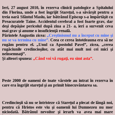
Ieri, 27 august 2010, în rezerva clinicii patologice a Spitalului
din Florina, unde a fost îngrijit Stareţul, s-a săvârşit pentru a
treia oară Sfântul Maslu, iar bătrânul Episcop s-a împărtăşit cu
Preacuratele Taine. Accidentul cerebral a fost foarte grav, dar
deşi depăşise pericolul după ziua a 21- a, ieri a survenit ceva
mai grav şi anume o insuficienţă renală.
Părintele Augustin zicea:
„Creştinismul nu a început cu mine şi
nu se va termina cu mine”.
Ceea ce cerea întotdeauna era să ne
rugăm pentru el. „Unul ca Apostolul Pavel”, zicea, „cerea
rugăciunile credincioşilor, cu atât mai mult noi cei mici şi
neînsemnaţi”.
Şi alteori spunea:
„Când voi vă rugaţi, eu simt asta”.
Peste 2000 de oameni de toate vârstele au intrat în rezerva în
care era îngrijit stareţul şi au primit binecuvântarea sa.
Credincioşii să nu se întristeze că Stareţul a plecat de lângă noi,
pentru că Hristos este viu şi oamenii lui Dumnezeu nu mor
niciodată. Bătrânul nevoitor şi ierarh va avea mai mare