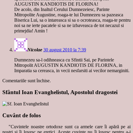
AUGUSTIN KANDIOTIS DE FLORINA!
De acolo, din Inaltul Cerului Dumnezeiesc, Parinte
Mitropolite Augustine, roaga-te lui Dumnezeu sa pazeasca
Biserica Lui, sa o intareasca si sa o ocroteasca, roaga-te pentru
noi sa ne ierte pacatele si sa ne izbaveasca de tot necazul si
primejdia! Amin !
Nicolae
30 august 2010 la 7:39
Dumnezeu sa-l odihneasca cu Sfintii Sai, pe Parintele
Mitropolit AUGUSTIN KANDIOTIS DE FLORINA, in
Imparatia sa cereasca, in vecii nesfarsiti ai vecilor nemarginiti.
Comentariile sunt închise.
Sfântul Ioan Evanghelistul, Apostolul dragostei
Cuvânt de folos
"Cuvintele noastre ortodoxe sunt ca armele care îi apără pe ai
noştri şi îi lovesc pe eretici. Aceste cuvinte nu îi lovesc pentru a-i