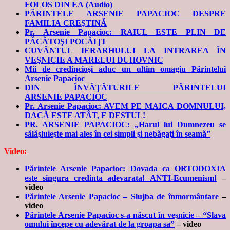
FOLOS DIN EA (Audio)
PĂRINTELE ARSENIE PAPACIOC DESPRE
FAMILIA CREŞTINĂ
Pr. Arsenie Papacioc: RAIUL ESTE PLIN DE
PĂCĂTOŞI POCĂIŢI
CUVÂNTUL IERARHULUI LA INTRAREA ÎN
VEŞNICIE A MARELUI DUHOVNIC
Mii de credincioşi aduc un ultim omagiu Părintelui
Arsenie Papacioc
DIN ÎNVĂŢĂTURILE PĂRINTELUI
ARSENIE PAPACIOC
Pr. Arsenie Papacioc: AVEM PE MAICA DOMNULUI,
DACĂ ESTE ATÂT, E DESTUL!
PR. ARSENIE PAPACIOC: „Harul lui Dumnezeu se
sălăşluieşte mai ales în cei simpli şi nebăgaţi în seamă”
Video:
Părintele Arsenie Papacioc: Dovada ca ORTODOXIA
este singura credinta adevarata! ANTI-Ecumenism!
–
video
Părintele Arsenie Papacioc – Slujba de înmormântare
–
video
Părintele Arsenie Papacioc s-a născut în veşnicie – “Slava
omului începe cu adevărat de la groapa sa”
– video