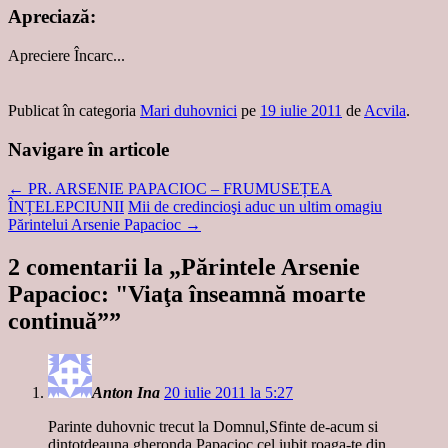
Apreciază:
Apreciere
Încarc...
Publicat în categoria
Mari duhovnici
pe
19 iulie 2011
de
Acvila
.
Navigare în articole
←
PR. ARSENIE PAPACIOC – FRUMUSEȚEA
ÎNȚELEPCIUNII
Mii de credincioşi aduc un ultim omagiu
Părintelui Arsenie Papacioc
→
2 comentarii la „
Părintele Arsenie
Papacioc: "Viaţa înseamnă moarte
continuă”
”
Anton Ina
20 iulie 2011 la 5:27
Parinte duhovnic trecut la Domnul,Sfinte de-acum si
dintotdeauna,gheronda Papacioc cel iubit,roaga-te din