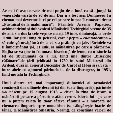
Ar mai fi avut nevoie de mai puţin de o lună ca să ajungă la
venerabila vârstă de 98 de ani. Dar n-a fost aşa. Dumnezeu l-a
chemat mai devreme la el pe cel pe care lumea îl cunoştea drept
„Pustnicul-de-la-malul-mării”. Părintele Arsenie Papacioc,
arhimandritul şi duhovnicul Mănăstirii Techirghiol vreme de 35
de ani, s-a dus la cele veşnice marţi, 19 iulie, dimineaţă, la orele
11:00. Iar şirul lung de pelerini, care aştepta – ca-ntotdeauna –
să culeagă învăţătură de la el, s-a prăbuşit cu jale. Părintele va
fi înmormântat joi, 21 iulie, la mănăstirea pe care a păstorit-o.
Slujba se va ţine în frumoasa bisericuţă de lemn, cu o istorie la
fel de zbuciumată ca a lui, fiind una dintre „bisericile
călătoare”ale ţării (ridicată în 1750 în satul Maioreşti din
Ardeal, dusă în creierul Bucegilor de Carol al II-lea şi salvată –
între altele cu ajutorul părintelui – de la distrugere, în 1951,
fiind mutată la Techirghiol).
Unul dintre cei mai importanţi duhovnici ai ortodoxiei
româneşti din ultimele decenii (şi din toate timpurile), părintele
s-a născut pe 15 august 1913 – chiar în ziua de hram a
mănăstirii pe care a păstorit-o atâta vreme. Istoria lui – pe care
nu o putem relata în doar câteva rânduri – e marcată de
chemarea timpurie spre monahism (se călugăreşte foarte de
tânăr, la Mănăstirea Sihăstria, Neamţ), de conştiinţa valorii de