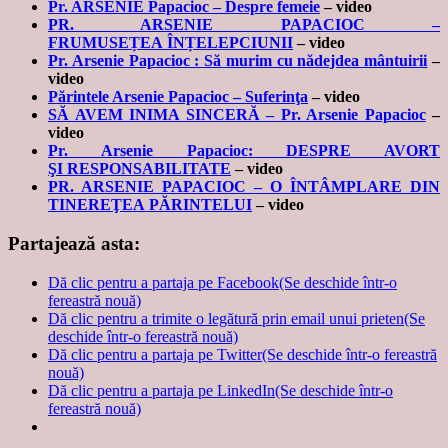
Pr. ARSENIE Papacioc – Despre femeie
– video
PR. ARSENIE PAPACIOC –
FRUMUSEȚEA ÎNȚELEPCIUNII
– video
Pr. Arsenie Papacioc : Să murim cu nădejdea mântuirii
–
video
Părintele Arsenie Papacioc – Suferinţa
– video
SĂ AVEM INIMA SINCERĂ – Pr. Arsenie Papacioc
–
video
Pr. Arsenie Papacioc: DESPRE AVORT
ŞI RESPONSABILITATE
– video
PR. ARSENIE PAPACIOC – O ÎNTÂMPLARE DIN
TINEREŢEA PĂRINTELUI
– video
Partajează asta:
Dă clic pentru a partaja pe Facebook(Se deschide într-o
fereastră nouă)
Dă clic pentru a trimite o legătură prin email unui prieten(Se
deschide într-o fereastră nouă)
Dă clic pentru a partaja pe Twitter(Se deschide într-o fereastră
nouă)
Dă clic pentru a partaja pe LinkedIn(Se deschide într-o
fereastră nouă)