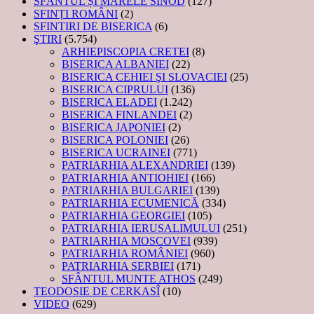
SFÂNTUL ȘI MARELE SINOD
(127)
SFINȚI ROMÂNI
(2)
SFINTIRI DE BISERICA
(6)
ŞTIRI
(5.754)
ARHIEPISCOPIA CRETEI
(8)
BISERICA ALBANIEI
(22)
BISERICA CEHIEI ŞI SLOVACIEI
(25)
BISERICA CIPRULUI
(136)
BISERICA ELADEI
(1.242)
BISERICA FINLANDEI
(2)
BISERICA JAPONIEI
(2)
BISERICA POLONIEI
(26)
BISERICA UCRAINEI
(771)
PATRIARHIA ALEXANDRIEI
(139)
PATRIARHIA ANTIOHIEI
(166)
PATRIARHIA BULGARIEI
(139)
PATRIARHIA ECUMENICĂ
(334)
PATRIARHIA GEORGIEI
(105)
PATRIARHIA IERUSALIMULUI
(251)
PATRIARHIA MOSCOVEI
(939)
PATRIARHIA ROMÂNIEI
(960)
PATRIARHIA SERBIEI
(171)
SFÂNTUL MUNTE ATHOS
(249)
TEODOSIE DE CERKASÎ
(10)
VIDEO
(629)