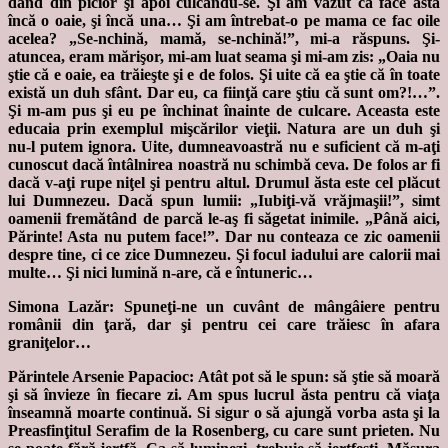
dând din picior şi apoi culcându-se. Şi am văzut că face asta
încă o oaie, şi încă una… Şi am întrebat-o pe mama ce fac oile
acelea? „Se-nchină, mamă, se-nchină!”, mi-a răspuns. Şi-
atuncea, eram mărişor, mi-am luat seama şi mi-am zis: „Oaia nu
ştie că e oaie, ea trăieşte şi e de folos. Şi uite că ea ştie că în toate
există un duh sfânt. Dar eu, ca fiinţă care ştiu că sunt om?!…”.
Şi m-am pus şi eu pe închinat înainte de culcare. Aceasta este
educaia prin exemplul mişcărilor vieţii. Natura are un duh şi
nu-l putem ignora. Uite, dumneavoastră nu e suficient că m-aţi
cunoscut dacă întâlnirea noastră nu schimbă ceva. De folos ar fi
dacă v-aţi rupe niţel şi pentru altul. Drumul ăsta este cel plăcut
lui Dumnezeu. Dacă spun lumii: „Iubiţi-vă vrăjmaşii!”, simt
oamenii fremătând de parcă le-aş fi săgetat inimile. „Până aici,
Părinte! Asta nu putem face!”. Dar nu conteaza ce zic oamenii
despre tine, ci ce zice Dumnezeu. Şi focul iadului are calorii mai
multe… Şi nici lumină n-are, că e întuneric…
Simona Lazăr: Spuneţi-ne un cuvânt de mângâiere pentru
românii din ţară, dar şi pentru cei care trăiesc în afara
graniţelor…
Părintele Arsenie Papacioc: Atât pot să le spun: să ştie să moară
şi să învieze în fiecare zi. Am spus lucrul ăsta pentru că viaţa
înseamnă moarte continuă. Si sigur o să ajungă vorba asta şi la
Preasfinţitul Serafim de la Rosenberg, cu care sunt prieten. Nu