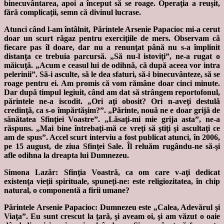
binecuvântarea, apoi a început să se roage. Operaţia a reuşit,
fără complicaţii, semn că divinul lucrase.
Atunci când l-am întâlnit, Părintele Arsenie Papacioc mi-a cerut
doar un scurt răgaz pentru exerciţiile de mers. Observam că
fiecare pas îl doare, dar nu a renunţat până nu s-a împlinit
distanţa ce trebuia parcursă. „Să nu-l istoviţi”, ne-a rugat o
măicuţă. „Acum e ceasul lui de odihnă, că după aceea vor intra
pelerinii”. Să-i asculte, să le dea sfaturi, să-i binecuvânteze, să se
roage pentru ei. Am promis că vom rămâne doar cinci minute.
Dar după timpul legiuit, când am dat să strângem reportofonul,
părintele ne-a iscodit. „Ori aţi obosit? Ori n-aveţi destulă
credinţă, ca s-o împărtăşim?”. „Părinte, nouă ne e doar grijă de
sănătatea Sfinţiei Voastre”. „Lăsaţi-mi mie grija asta”, ne-a
răspuns. „Mai bine întrebaţi-mă ce vreţi să ştiţi şi ascultaţi ce
am de spus”. Accel scurt interviu a fost publicat atunci, în 2006,
pe 15 august, de ziua Sfinţei Sale. Îl reluăm rugându-ne să-şi
afle odihna la dreapta lui Dumnezeu.
Simona Lazăr: Sfinţia Voastră, ca om care v-aţi dedicat
existenţa vieţii spirituale, spuneţi-ne: este religiozitatea, în chip
natural, o componentă a firii umane?
Părintele Arsenie Papacioc: Dumnezeu este „Calea, Adevărul şi
Viaţa”. Eu sunt crescut la ţară, şi aveam oi, şi am văzut o oaie