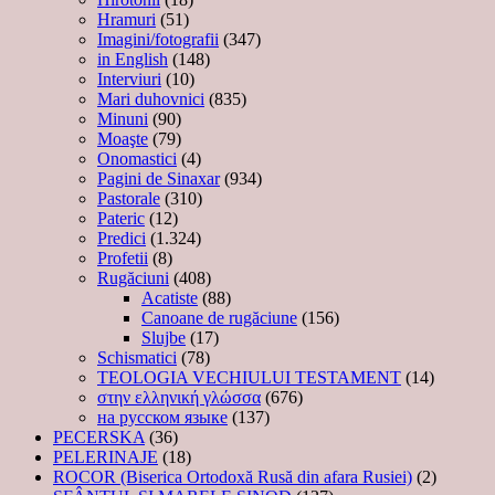
Hramuri
(51)
Imagini/fotografii
(347)
in English
(148)
Interviuri
(10)
Mari duhovnici
(835)
Minuni
(90)
Moaşte
(79)
Onomastici
(4)
Pagini de Sinaxar
(934)
Pastorale
(310)
Pateric
(12)
Predici
(1.324)
Profetii
(8)
Rugăciuni
(408)
Acatiste
(88)
Canoane de rugăciune
(156)
Slujbe
(17)
Schismatici
(78)
TEOLOGIA VECHIULUI TESTAMENT
(14)
στην ελληνική γλώσσα
(676)
на русском языке
(137)
PECERSKA
(36)
PELERINAJE
(18)
ROCOR (Biserica Ortodoxă Rusă din afara Rusiei)
(2)