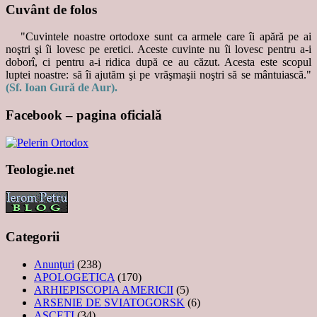
Cuvânt de folos
"Cuvintele noastre ortodoxe sunt ca armele care îi apără pe ai
noştri şi îi lovesc pe eretici. Aceste cuvinte nu îi lovesc pentru a-i
doborî, ci pentru a-i ridica după ce au căzut. Acesta este scopul
luptei noastre: să îi ajutăm şi pe vrăşmaşii noştri să se mântuiască."
(Sf. Ioan Gură de Aur).
Facebook – pagina oficială
Teologie.net
Categorii
Anunţuri
(238)
APOLOGETICA
(170)
ARHIEPISCOPIA AMERICII
(5)
ARSENIE DE SVIATOGORSK
(6)
ASCEȚI
(34)