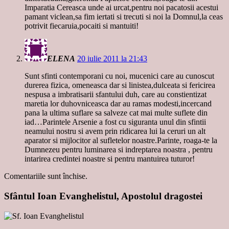
Imparatia Cereasca unde ai urcat,pentru noi pacatosii acestui
pamant viclean,sa fim iertati si trecuti si noi la Domnul,la ceas
potrivit fiecaruia,pocaiti si mantuiti!
ELENA
20 iulie 2011 la 21:43
Sunt sfinti contemporani cu noi, mucenici care au cunoscut
durerea fizica, omeneasca dar si linistea,dulceata si fericirea
nespusa a imbratisarii sfantului duh, care au constientizat
maretia lor duhovniceasca dar au ramas modesti,incercand
pana la ultima suflare sa salveze cat mai multe suflete din
iad…Parintele Arsenie a fost cu siguranta unul din sfintii
neamului nostru si avem prin ridicarea lui la ceruri un alt
aparator si mijlocitor al sufletelor noastre.Parinte, roaga-te la
Dumnezeu pentru luminarea si indreptarea noastra , pentru
intarirea credintei noastre si pentru mantuirea tuturor!
Comentariile sunt închise.
Sfântul Ioan Evanghelistul, Apostolul dragostei