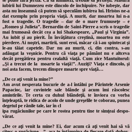
se poate fără jertfă. Ca să luminezi, trebuie să jertfeşti. Măsura
iubirii lui Dumnezeu este dincolo de închipuire. Ne iubeşte, dar
asta nu înseamnă că putem să speculăm iubirea lui. Hristos ne-a
dat exemplu prin propria viaţă. A murit, dar moartea lui n-a
fost o tragedie. O tragedie – dar de o mare frumuseţe – e
„Romeo şi Julieta”. Bernardin de Saint-Pierre a scris o tragedie
mai frumoasă decât cea a lui Shakespeare, „Paul şi Virginia”.
Au iubit şi au pierit. În învăţătura creştină, moartea nu este
pierdere. Ai noştri, martirii, sunt eroi, măcar că i-au spintecat şi
le-au tăiat capetele. Dar nu au murit, ci, din contra, s-au
adăugat la veşnicie. Pentru că viaţa pe pământ nu e altceva
decât pregătirea pentru cealaltă viaţă. Cum zice Mantuitorul:
„Şi a trecut de la moarte la viaţă!”. Auziţi? Viaţa e dincolo, şi
noi asta facem, trecem dinspre moarte spre viaţă…
„De ce aţi venit la mine?”
Am avut nesperata bucurie de a-l întâlni pe Părintele Arsenie
Papacioc, iar cuvintele sale blânde şi acum îmi răscolesc
amintirile. Te certa cu duhul blândeţii, te înviora cu vorba
înţeleaptă, te ridica de acolo de unde greşelile te co­bo­rau, punea
degetul pe rănile tale, iar în cl
ipa rugăciunilor pe care le rostea pentru tine te simţeai des­po­
vărat.
„De ce aţi venit la mine? Ei, dar acum că aţi venit hai să vă
citesc o rugăciune…”, aşa te în­tâm­­pi­na de fiecare dată du­hov­