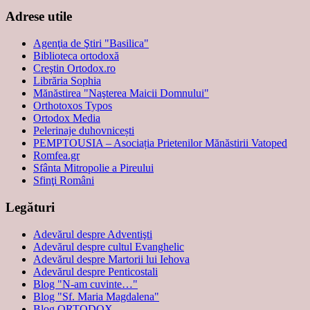
Adrese utile
Agenţia de Ştiri "Basilica"
Biblioteca ortodoxă
Creştin Ortodox.ro
Librăria Sophia
Mănăstirea "Naşterea Maicii Domnului"
Orthotoxos Typos
Ortodox Media
Pelerinaje duhovnicești
PEMPTOUSIA – Asociația Prietenilor Mănăstirii Vatoped
Romfea.gr
Sfânta Mitropolie a Pireului
Sfinţi Români
Legături
Adevărul despre Adventişti
Adevărul despre cultul Evanghelic
Adevărul despre Martorii lui Iehova
Adevărul despre Penticostali
Blog "N-am cuvinte…"
Blog "Sf. Maria Magdalena"
Blog ORTODOX