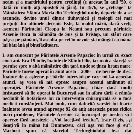
neam şi a martiriului pentru credinţă (e arestat în anii ’50, o
dată cu mulţi alţi apostoli ai ţării). În 1976, se „retrage” la
Mănăstirea Sfânta Maria din Techirghiol unde, departe de a se
ascunde, devine unul dintre duhovnicii şi teologii cei mai
preţuiţi din ultimele decenii. Este, la malul mării, dacă vreţi,
asemeni Părintelui Cleopa la Neamţ sau precum părintele
Arsenie Boca la Sâmbăta de Sus şi la Prislop, un sfânt care
păşea pe pământ, îi asculta pe cei în nevoie şi-i mângâi cu mâna
lui bătrână şi binefăcătoare.
L-am cunoscut pe Părintele Arsenie Papacioc în urmă cu exact
cinci ani. Era 19 iulie, înainte de Sfântul Ilie, iar maica stareţă se
pornise spre o altă mănăstire din ţară unde se ţinea hram mare.
Părintele fusese operat în anul acela – 2006 – de hernie de disc.
Înainte de a aşterne pe hârtie interviul pe care mi l-a acordat
atunci, aş vrea să mă opresc asupra acestui amănunt al
operaţiei. Părintele Arsenie Papacioc, chiar dacă mulţi
insistaseră să fie operat la Bucureşti sau în afara ţării, a rămăs
neclintit în hotărârea lui ca intervenţia chirurgicală să o facă
medicii constănţeni. Mai mult, cum datorită vârstei lui foarte
înaintate (avea atunci aproape 92 de ani) anestezia putea ridica
mari probleme, Părintele Arsenie i-a încurajat pe medici să-l
opereze fără anestezie. „Voi faceţi-vă treaba”, le-ar fi zis, „şi
lăsaţi-vă în mâna lui Dumnezeu, căci aşa voi face şi eu”.
Martorii spun că stareţul Techirghiolului le-a dat