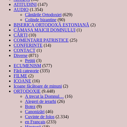
ATITUDINI
(147)
AUDIO
(1.354)
Cântările Ortodoxiei
(629)
Colinde bizantine
(90)
BISERICA ORTODOXĂ ESTONIANĂ
(2)
CĂMAȘA MAICII DOMNULUI
(1)
CĂRȚI
(10)
COMENTARII PATRISTICE
(25)
CONFERINTE
(14)
CONTACT
(1)
Diverse
(871)
Petiţii
(3)
ECUMENISM
(577)
Fără categorie
(335)
FILME
(2)
ICOANE
(16)
Icoane făcătoare de minuni
(2)
ORTODOXIE
(9.448)
A trecut la Domnul…
(16)
Alegeri de ierarhi
(26)
Botez
(9)
Canonizări
(46)
Cuvinte de folos
(2.334)
en Français
(233)
Hirotonii
(18)