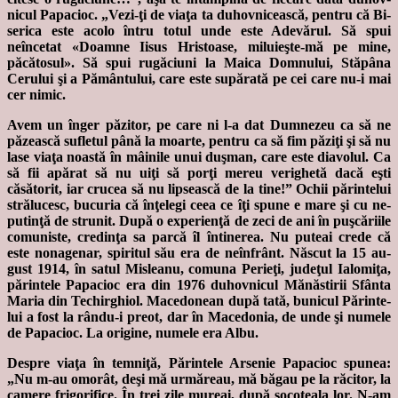
nicul Pa­pacioc. „Vezi-ţi de viaţa ta du­hov­nicească, pentru că Bi­
serica este acolo întru totul unde este Ade­vărul. Să spui
neîncetat «Doamne Iisus Hristoase, milu­ieş­­te-mă pe mine,
păcătosul». Să spui rugăciuni la Maica Domnului, Stăpâna
Cerului şi a Pământului, care este supărată pe cei care nu-i mai
cer nimic.
Avem un înger păzitor, pe care ni l-a dat Dumnezeu ca să ne
păzească sufletul până la moarte, pentru ca să fim păziţi şi să nu
lase viaţa noastă în mâinile unui duş­man, care este diavolul. Ca
să fii apă­rat să nu uiţi să porţi mereu ve­righetă dacă eşti
căsătorit, iar cru­cea să nu lip­seas­că de la tine!” Ochii părintelui
stră­lucesc, bucuria că înţelegi ceea ce îţi spune e mare şi cu ne­
putinţă de strunit. După o experienţă de zeci de ani în puşcăriile
comuniste, credinţa sa parcă îl întinerea. Nu puteai cre­de că
este nonagenar, spiritul său era de neînfrânt. Născut la 15 au­
gust 1914, în satul Misleanu, co­mu­na Perieţi, judeţul Ialomiţa,
pă­­rintele Papacioc era din 1976 du­­hovnicul Mănăstirii Sfânta
Ma­ria din Techirghiol. Macedo­nean după tată, bunicul Părinte­
lui a fost la rându-i preot, dar în Ma­ce­donia, de unde şi numele
de Papacioc. La origine, numele era Albu.
Despre viaţa în temniţă, Părintele Arsenie Papacioc spunea:
„Nu m-au omorât, deşi mă urmăreau, mă băgau pe la răcitor, la
camere frigorifice. În trei zile mureai, după socoteala lor. N-am