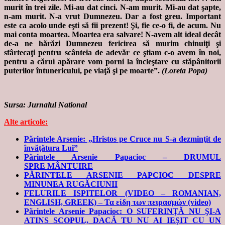
murit în trei zile. Mi-au dat cinci. N-am murit. Mi-au dat şapte,
n-am murit. N-a vrut Dumnezeu. Dar a fost greu. Important
este ca acolo unde eşti să fii prezent! Şi, fie ce-o fi, de acum. Nu
mai conta moartea. Moartea era salvare! N-avem alt ideal decât
de-a ne hărăzi Dumnezeu fericirea să murim chinuiţi şi
sfârtecaţi pentru scânteia de adevăr ce ştiam c-o avem în noi,
pentru a cărui apărare vom porni la încleştare cu stăpânitorii
pute­rilor întune­ricului, pe viaţă şi pe moarte”.
(Loreta Popa)
Sursa: Jurnalul National
Alte articole:
Părintele Arsenie: „Hristos pe Cruce nu S-a dezminţit de
învăţătura Lui”
Părintele Arsenie Papacioc – DRUMUL
SPRE MÂNTUIRE
PĂRINTELE ARSENIE PAPCIOC DESPRE
MINUNEA RUGĂCIUNII
FELURILE ISPITELOR (VIDEO – ROMANIAN,
ENGLISH, GREEK) – Τα είδη των πειρασμών (video)
Părintele Arsenie Papacioc: O SUFERINŢĂ NU ŞI-A
ATINS SCOPUL, DACĂ TU NU AI IEŞIT CU UN