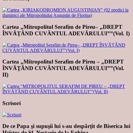
Cartea „Mitropolitul Serafim de Pireu– „DREPT
ÎNVĂŢÂND CUVÂNTUL ADEVĂRULUI””(Vol. I)
Cartea „Mitropolitul Serafim de Pireu – „DREPT
ÎNVĂŢÂND CUVÂNTUL ADEVĂRULUI””(Vol.
II)
Scrisori
De ce Papa şi supuşii lui s-au despărţit de Biserica lui
Hristos de Sf. Nectarie de la Eghina