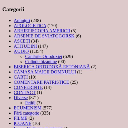
Categorii
Anunţuri
(238)
APOLOGETICA
(170)
ARHIEPISCOPIA AMERICII
(5)
ARSENIE DE SVIATOGORSK
(6)
ASCEȚI
(34)
ATITUDINI
(147)
AUDIO
(1.354)
Cântările Ortodoxiei
(629)
Colinde bizantine
(90)
BISERICA ORTODOXĂ ESTONIANĂ
(2)
CĂMAȘA MAICII DOMNULUI
(1)
CĂRȚI
(10)
COMENTARII PATRISTICE
(25)
CONFERINTE
(14)
CONTACT
(1)
Diverse
(871)
Petiţii
(3)
ECUMENISM
(577)
Fără categorie
(335)
FILME
(2)
ICOANE
(16)