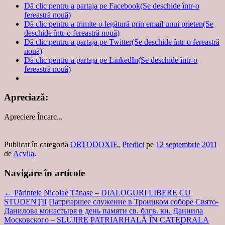
Dă clic pentru a partaja pe Facebook(Se deschide într-o
fereastră nouă)
Dă clic pentru a trimite o legătură prin email unui prieten(Se
deschide într-o fereastră nouă)
Dă clic pentru a partaja pe Twitter(Se deschide într-o fereastră
nouă)
Dă clic pentru a partaja pe LinkedIn(Se deschide într-o
fereastră nouă)
Apreciază:
Apreciere
Încarc...
Publicat în categoria
ORTODOXIE
,
Predici
pe
12 septembrie 2011
de
Acvila
.
Navigare în articole
←
Părintele Nicolae Tănase – DIALOGURI LIBERE CU
STUDENŢII
Патриаршее служение в Троицком соборе Свято-
Данилова монастыря в день памяти св. блгв. кн. Даниила
Московского – SLUJIRE PATRIARHALĂ ÎN CATEDRALA