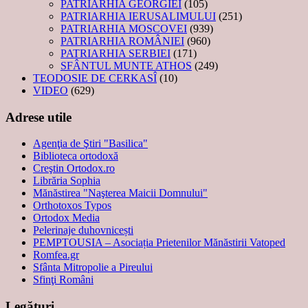
PATRIARHIA GEORGIEI
(105)
PATRIARHIA IERUSALIMULUI
(251)
PATRIARHIA MOSCOVEI
(939)
PATRIARHIA ROMÂNIEI
(960)
PATRIARHIA SERBIEI
(171)
SFÂNTUL MUNTE ATHOS
(249)
TEODOSIE DE CERKASÎ
(10)
VIDEO
(629)
Adrese utile
Agenţia de Ştiri "Basilica"
Biblioteca ortodoxă
Creştin Ortodox.ro
Librăria Sophia
Mănăstirea "Naşterea Maicii Domnului"
Orthotoxos Typos
Ortodox Media
Pelerinaje duhovnicești
PEMPTOUSIA – Asociația Prietenilor Mănăstirii Vatoped
Romfea.gr
Sfânta Mitropolie a Pireului
Sfinţi Români
Legături