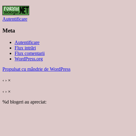
Autentificare
Meta
Autentificare
Flux intrări
Flux comentarii
WordPress.org
Propulsat cu mândrie de WordPress
‹
›
×
‹
›
×
%d
blogeri au apreciat: