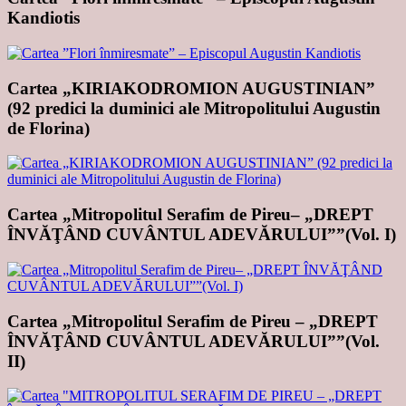
Kandiotis
Cartea „KIRIAKODROMION AUGUSTINIAN”
(92 predici la duminici ale Mitropolitului Augustin
de Florina)
Cartea „Mitropolitul Serafim de Pireu– „DREPT
ÎNVĂŢÂND CUVÂNTUL ADEVĂRULUI””(Vol. I)
Cartea „Mitropolitul Serafim de Pireu – „DREPT
ÎNVĂŢÂND CUVÂNTUL ADEVĂRULUI””(Vol.
II)