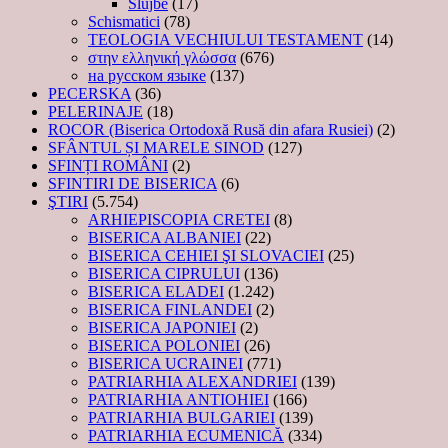
Slujbe
(17)
Schismatici
(78)
TEOLOGIA VECHIULUI TESTAMENT
(14)
στην ελληνική γλώσσα
(676)
на русском языке
(137)
PECERSKA
(36)
PELERINAJE
(18)
ROCOR (Biserica Ortodoxă Rusă din afara Rusiei)
(2)
SFÂNTUL ȘI MARELE SINOD
(127)
SFINȚI ROMÂNI
(2)
SFINTIRI DE BISERICA
(6)
ŞTIRI
(5.754)
ARHIEPISCOPIA CRETEI
(8)
BISERICA ALBANIEI
(22)
BISERICA CEHIEI ŞI SLOVACIEI
(25)
BISERICA CIPRULUI
(136)
BISERICA ELADEI
(1.242)
BISERICA FINLANDEI
(2)
BISERICA JAPONIEI
(2)
BISERICA POLONIEI
(26)
BISERICA UCRAINEI
(771)
PATRIARHIA ALEXANDRIEI
(139)
PATRIARHIA ANTIOHIEI
(166)
PATRIARHIA BULGARIEI
(139)
PATRIARHIA ECUMENICĂ
(334)