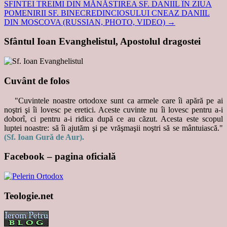
SFINTEI TREIMI DIN MĂNĂSTIREA SF. DANIIL ÎN ZIUA
POMENIRII SF. BINECREDINCIOSULUI CNEAZ DANIIL
DIN MOSCOVA (RUSSIAN, PHOTO, VIDEO)
→
Sfântul Ioan Evanghelistul, Apostolul dragostei
Cuvânt de folos
"Cuvintele noastre ortodoxe sunt ca armele care îi apără pe ai
noştri şi îi lovesc pe eretici. Aceste cuvinte nu îi lovesc pentru a-i
doborî, ci pentru a-i ridica după ce au căzut. Acesta este scopul
luptei noastre: să îi ajutăm şi pe vrăşmaşii noştri să se mântuiască."
(Sf. Ioan Gură de Aur).
Facebook – pagina oficială
Teologie.net