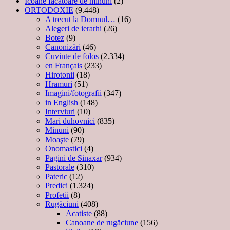
Icoane făcătoare de minuni
(2)
ORTODOXIE
(9.448)
A trecut la Domnul…
(16)
Alegeri de ierarhi
(26)
Botez
(9)
Canonizări
(46)
Cuvinte de folos
(2.334)
en Français
(233)
Hirotonii
(18)
Hramuri
(51)
Imagini/fotografii
(347)
in English
(148)
Interviuri
(10)
Mari duhovnici
(835)
Minuni
(90)
Moaşte
(79)
Onomastici
(4)
Pagini de Sinaxar
(934)
Pastorale
(310)
Pateric
(12)
Predici
(1.324)
Profetii
(8)
Rugăciuni
(408)
Acatiste
(88)
Canoane de rugăciune
(156)