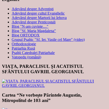
Adevărul despre Adventişti
Adevărul despre cultul Evanghelic
Adevărul despre Martorii lui Iehova
Adevărul despre Penticostali
Blog "N-am cuvinte…"
Blog "Sf. Maria Magdalena"
Blog ORTODOX
Grupul Psaltic "Sf. Ier. Vasile cel Mare" (video)
Orthodoxologie
Patriarhia Rusă
Psalţii Catedralei Patriarhale
Vatopedu (română)
VIAŢA, PARACLISUL ŞI ACATISTUL
SFÂNTULUI GAVRIIL GEORGIANUL
Cartea “Ne vorbeşte Părintele Augustin,
Mitropolitul de 103 ani”