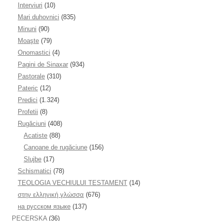
Interviuri
(10)
Mari duhovnici
(835)
Minuni
(90)
Moaşte
(79)
Onomastici
(4)
Pagini de Sinaxar
(934)
Pastorale
(310)
Pateric
(12)
Predici
(1.324)
Profetii
(8)
Rugăciuni
(408)
Acatiste
(88)
Canoane de rugăciune
(156)
Slujbe
(17)
Schismatici
(78)
TEOLOGIA VECHIULUI TESTAMENT
(14)
στην ελληνική γλώσσα
(676)
на русском языке
(137)
PECERSKA
(36)