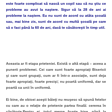
este foarte complicat să nască un copil sau că nu ştiu ce
probleme au avut la naştere. Sigur că la 28 de ani ai
probleme la naştere. Eu nu sunt de acord cu atâta şcoală
sau, mai bine zis, sunt de acord cu multă şcoală pe care
să o faci până la 60 de ani, dacă te căsătoreşti în timp util.
Aceasta ar fi etapa prieteniei. Există o altă etapă – aceea a
punerii problemei. Cei care sunt foarte apropiaţi Bisericii
şi care sunt grupaţi, cum ar fi într-o asociaţie, sunt deja
foarte apropiaţi, foarte precişi; nu poartă uniformă, dar se
poartă ca unii în uniformă.
Ei bine, de obicei aceşti băieţi nu reuşesc să spună fetelor
cu care au o relaţie de prietenie partea finală: cererea în
căsătorie.Pentru ei, totul merge foarte bine, până la