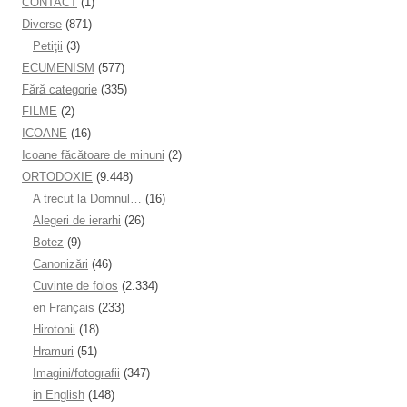
CONTACT
(1)
Diverse
(871)
Petiţii
(3)
ECUMENISM
(577)
Fără categorie
(335)
FILME
(2)
ICOANE
(16)
Icoane făcătoare de minuni
(2)
ORTODOXIE
(9.448)
A trecut la Domnul…
(16)
Alegeri de ierarhi
(26)
Botez
(9)
Canonizări
(46)
Cuvinte de folos
(2.334)
en Français
(233)
Hirotonii
(18)
Hramuri
(51)
Imagini/fotografii
(347)
in English
(148)