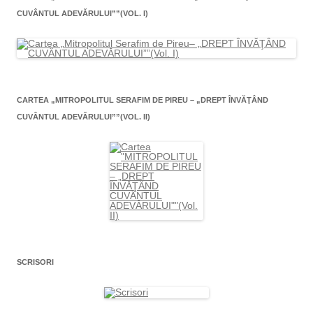
CUVÂNTUL ADEVĂRULUI””(VOL. I)
CARTEA „MITROPOLITUL SERAFIM DE PIREU – „DREPT ÎNVĂŢÂND
CUVÂNTUL ADEVĂRULUI””(VOL. II)
SCRISORI