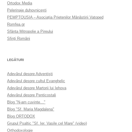
Ortodox Media
Pelerinaje duhovnicești
PEMPTOUSIA – Asociația Prietenilor Mănăstirii Vatoped
Romfea.gr
Sfânta Mitropolie a Pireului
Sfinţi Români
LEGĂTURI
Adevărul despre Adventişti
Adevărul despre cultul Evanghelic
Adevărul despre Martorii lui Iehova
Adevărul despre Penticostali
Blog "N-am cuvinte…"
Blog "Sf. Maria Magdalena"
Blog ORTODOX
Grupul Psaltic "Sf. Ier. Vasile cel Mare" (video)
Orthodoxologie