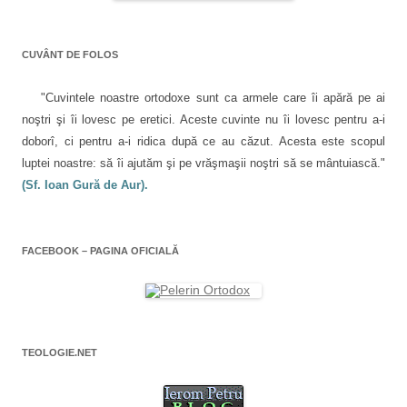
r
(
e
r
a
e
S
a
e
a
e
s
a
s
d
t
s
r
t
e
r
t
CUVÂNT DE FOLOS
r
s
ă
r
t
ă
c
n
ă
n
h
o
n
i
o
i
u
o
"Cuvintele noastre ortodoxe sunt ca armele care îi apără pe ai
u
d
ă
u
ă
e
)
ă
c
noştri şi îi lovesc pe eretici. Aceste cuvinte nu îi lovesc pentru a-i
)
î
)
n
o
doborî, ci pentru a-i ridica după ce au căzut. Acesta este scopul
t
r
luptei noastre: să îi ajutăm şi pe vrăşmaşii noştri să se mântuiască."
l
-
o
(Sf. Ioan Gură de Aur).
f
e
e
r
e
a
s
FACEBOOK – PAGINA OFICIALĂ
t
r
ă
n
o
u
ă
)
TEOLOGIE.NET