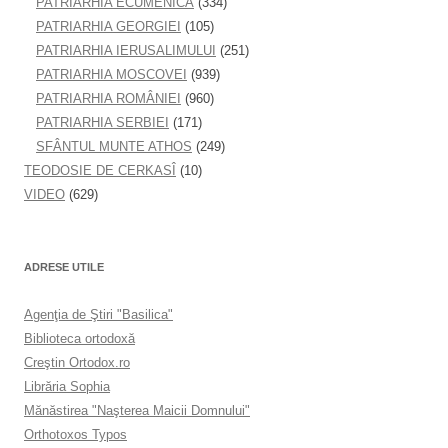
PATRIARHIA ECUMENICĂ
(334)
PATRIARHIA GEORGIEI
(105)
PATRIARHIA IERUSALIMULUI
(251)
PATRIARHIA MOSCOVEI
(939)
PATRIARHIA ROMÂNIEI
(960)
PATRIARHIA SERBIEI
(171)
SFÂNTUL MUNTE ATHOS
(249)
TEODOSIE DE CERKASÎ
(10)
VIDEO
(629)
ADRESE UTILE
Agenţia de Ştiri "Basilica"
Biblioteca ortodoxă
Creştin Ortodox.ro
Librăria Sophia
Mănăstirea "Naşterea Maicii Domnului"
Orthotoxos Typos