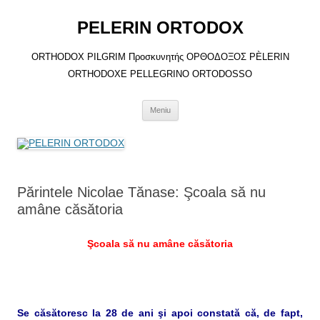
Sari
la
PELERIN ORTODOX
conținut
ORTHODOX PILGRIM Προσκυνητής ΟΡΘΟΔΟΞΟΣ PÈLERIN
ORTHODOXE PELLEGRINO ORTODOSSO
Meniu
Părintele Nicolae Tănase: Şcoala să nu
amâne căsătoria
Şcoala să nu amâne căsătoria
Se căsătoresc la 28 de ani şi apoi constată că, de fapt,