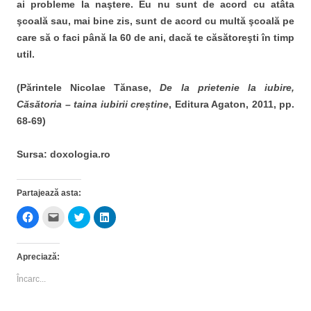
ai probleme la naştere. Eu nu sunt de acord cu atâta
şcoală sau, mai bine zis, sunt de acord cu multă şcoală pe
care să o faci până la 60 de ani, dacă te căsătoreşti în timp
util.
(Părintele Nicolae Tănase,
De la prietenie la iubire,
Căsătoria – taina iubirii creștine
, Editura Agaton, 2011, pp.
68-69)
Sursa: doxologia.ro
Partajează asta:
D
D
D
D
ă
ă
ă
ă
c
c
c
c
l
l
l
l
i
i
i
i
Apreciază:
c
c
c
c
p
p
p
p
e
e
e
e
Încarc...
n
n
n
n
t
t
t
t
r
r
r
r
u
u
u
u