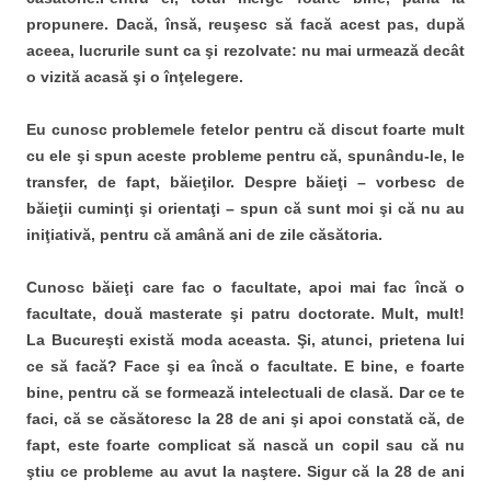
propunere. Dacă, însă, reuşesc să facă acest pas, după
aceea, lucrurile sunt ca şi rezolvate: nu mai urmează decât
o vizită acasă şi o înţelegere.
Eu cunosc problemele fetelor pentru că discut foarte mult
cu ele şi spun aceste probleme pentru că, spunându-le, le
transfer, de fapt, băieţilor. Despre băieţi – vorbesc de
băieţii cuminţi şi orientaţi – spun că sunt moi şi că nu au
iniţiativă, pentru că amână ani de zile căsătoria.
Cunosc băieţi care fac o facultate, apoi mai fac încă o
facultate, două masterate şi patru doctorate. Mult, mult!
La Bucureşti există moda aceasta. Şi, atunci, prietena lui
ce să facă? Face şi ea încă o facultate. E bine, e foarte
bine, pentru că se formează intelectuali de clasă. Dar ce te
faci, că se căsătoresc la 28 de ani şi apoi constată că, de
fapt, este foarte complicat să nască un copil sau că nu
ştiu ce probleme au avut la naştere. Sigur că la 28 de ani