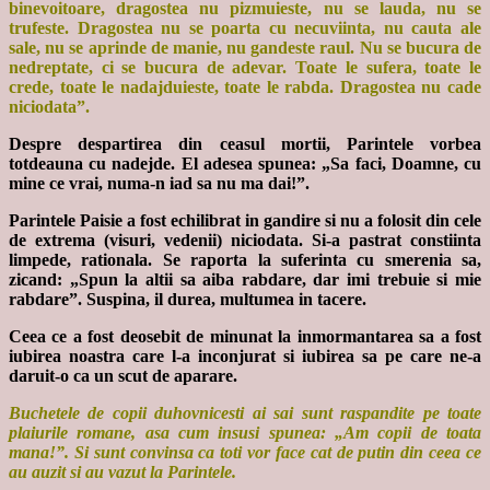
binevoitoare, dragostea nu pizmuieste, nu se lauda, nu se
trufeste. Dragostea nu se poarta cu necuviinta, nu cauta ale
sale, nu se aprinde de manie, nu gandeste raul. Nu se bucura de
nedreptate, ci se bucura de adevar. Toate le sufera, toate le
crede, toate le nadajduieste, toate le rabda. Dragostea nu cade
niciodata”.
Despre despartirea din ceasul mortii, Parintele vorbea
totdeauna cu nadejde. El adesea spunea: „Sa faci, Doamne, cu
mine ce vrai, numa-n iad sa nu ma dai!”.
Parintele Paisie a fost echilibrat in gandire si nu a folosit din cele
de extrema (visuri, vedenii) niciodata. Si-a pastrat constiinta
limpede, rationala. Se raporta la suferinta cu smerenia sa,
zicand: „Spun la altii sa aiba rabdare, dar imi trebuie si mie
rabdare”. Suspina, il durea, multumea in tacere.
Ceea ce a fost deosebit de minunat la inmormantarea sa a fost
iubirea noastra care l-a inconjurat si iubirea sa pe care ne-a
daruit-o ca un scut de aparare.
Buchetele de copii duhovnicesti ai sai sunt raspandite pe toate
plaiurile romane, asa cum insusi spunea: „Am copii de toata
mana!”. Si sunt convinsa ca toti vor face cat de putin din ceea ce
au auzit si au vazut la Parintele.