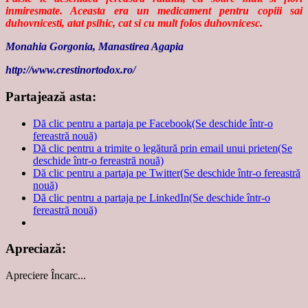
inmiresmate. Aceasta era un medicament pentru copiii sai
duhovnicesti, atat psihic, cat si cu mult folos duhovnicesc.
Monahia Gorgonia, Manastirea Agapia
http://www.crestinortodox.ro/
Partajează asta:
Dă clic pentru a partaja pe Facebook(Se deschide într-o
fereastră nouă)
Dă clic pentru a trimite o legătură prin email unui prieten(Se
deschide într-o fereastră nouă)
Dă clic pentru a partaja pe Twitter(Se deschide într-o fereastră
nouă)
Dă clic pentru a partaja pe LinkedIn(Se deschide într-o
fereastră nouă)
Apreciază:
Apreciere
Încarc...