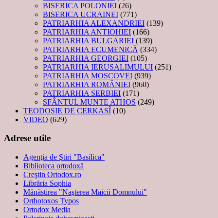
BISERICA POLONIEI
(26)
BISERICA UCRAINEI
(771)
PATRIARHIA ALEXANDRIEI
(139)
PATRIARHIA ANTIOHIEI
(166)
PATRIARHIA BULGARIEI
(139)
PATRIARHIA ECUMENICĂ
(334)
PATRIARHIA GEORGIEI
(105)
PATRIARHIA IERUSALIMULUI
(251)
PATRIARHIA MOSCOVEI
(939)
PATRIARHIA ROMÂNIEI
(960)
PATRIARHIA SERBIEI
(171)
SFÂNTUL MUNTE ATHOS
(249)
TEODOSIE DE CERKASÎ
(10)
VIDEO
(629)
Adrese utile
Agenţia de Ştiri "Basilica"
Biblioteca ortodoxă
Creştin Ortodox.ro
Librăria Sophia
Mănăstirea "Naşterea Maicii Domnului"
Orthotoxos Typos
Ortodox Media