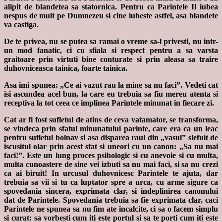
alipit de blandetea sa statornica. Pentru ca Parintele Il iubea
nespus de mult pe Dumnezeu si cine iubeste astfel, asa blandete
va castiga.
De te privea, nu se putea sa ramai o vreme sa-l privesti, nu intr-
un mod fanatic, ci cu sfiala si respect pentru a sa varsta
graitoare prin virtuti bine conturate si prin aleasa sa traire
duhovniceasca tainica, foarte tainica.
Asa imi spunea: „Ce ai vazut rau la mine sa nu faci”. Vedeti cat
isi ascundea acel bun, la care eu trebuia sa fiu mereu atenta si
receptiva la tot ceea ce implinea Parintele minunat in fiecare zi.
Cat ar fi fost sufletul de atins de ceva vatamator, se transforma,
se vindeca prin sfatul minunatului parinte, care era ca un leac
pentru sufletul bolnav si asa disparea raul din „vasul” slefuit de
iscusitul olar prin acest sfat si uneori cu un canon: „Sa nu mai
faci!”. Este un lung proces psihologic si cu anevoie si cu multa,
multa cunoastere de sine vei izbuti sa nu mai faci, si sa nu crezi
ca ai biruit! In urcusul duhovnicesc Parintele te ajuta, dar
trebuia sa vii si tu ca luptator spre a urca, cu arme sigure ca
spovedania sincera, exprimata clar, si indeplinirea canonului
dat de Parintele. Spovedania trebuia sa fie exprimata clar, caci
Parintele ne spunea sa nu fim ate incalcite, ci sa o facem simplu
si curat: sa vorbesti cum iti este portul si sa te porti cum iti este