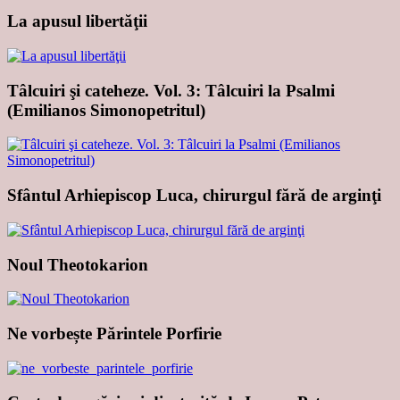
La apusul libertăţii
Tâlcuiri şi cateheze. Vol. 3: Tâlcuiri la Psalmi
(Emilianos Simonopetritul)
Sfântul Arhiepiscop Luca, chirurgul fără de arginţi
Noul Theotokarion
Ne vorbește Părintele Porfirie