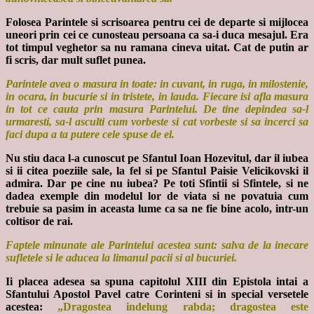
Folosea Parintele si scrisoarea pentru cei de departe si mijlocea
uneori prin cei ce cunosteau persoana ca sa-i duca mesajul. Era
tot timpul veghetor sa nu ramana cineva uitat. Cat de putin ar
fi scris, dar mult suflet punea.
Parintele avea o masura in toate: in cuvant, in ruga, in milostenie,
in ocara, in bucurie si in tristete, in lauda. Fiecare isi afla masura
in tot ce cauta prin masura Parintelui. De tine depindea sa-l
urmaresti, sa-l asculti cum vorbeste si cat vorbeste si sa incerci sa
faci dupa a ta putere cele spuse de el.
Nu stiu daca l-a cunoscut pe Sfantul Ioan Hozevitul, dar il iubea
si ii citea poeziile sale, la fel si pe Sfantul Paisie Velicikovski il
admira. Dar pe cine nu iubea? Pe toti Sfintii si Sfintele, si ne
dadea exemple din modelul lor de viata si ne povatuia cum
trebuie sa pasim in aceasta lume ca sa ne fie bine acolo, intr-un
coltisor de rai.
Faptele minunate ale Parintelui acestea sunt: salva de la inecare
sufletele si le aducea la limanul pacii si al bucuriei.
Ii placea adesea sa spuna capitolul XIII din Epistola intai a
Sfantului Apostol Pavel catre Corinteni si in special versetele
acestea:
„Dragostea indelung rabda; dragostea este