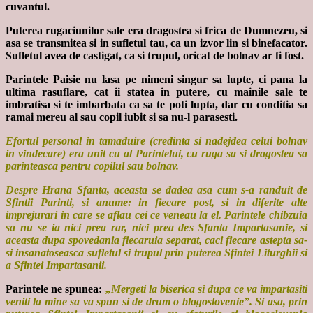
cuvantul.
Puterea rugaciunilor sale era dragostea si frica de Dumnezeu, si
asa se transmitea si in sufletul tau, ca un izvor lin si binefacator.
Sufletul avea de castigat, ca si trupul, oricat de bolnav ar fi fost.
Parintele Paisie nu lasa pe nimeni singur sa lupte, ci pana la
ultima rasuflare, cat ii statea in putere, cu mainile sale te
imbratisa si te imbarbata ca sa te poti lupta, dar cu conditia sa
ramai mereu al sau copil iubit si sa nu-l parasesti.
Efortul personal in tamaduire (credinta si nadejdea celui bolnav
in vindecare) era unit cu al Parintelui, cu ruga sa si dragostea sa
parinteasca pentru copilul sau bolnav.
Despre Hrana Sfanta, aceasta se dadea asa cum s-a randuit de
Sfintii Parinti, si anume: in fiecare post, si in diferite alte
imprejurari in care se aflau cei ce veneau la el. Parintele chibzuia
sa nu se ia nici prea rar, nici prea des Sfanta Impartasanie, si
aceasta dupa spovedania fiecaruia separat, caci fiecare astepta sa-
si insanatoseasca sufletul si trupul prin puterea Sfintei Liturghii si
a Sfintei Impartasanii.
Parintele ne spunea:
„Mergeti la biserica si dupa ce va impartasiti
veniti la mine sa va spun si de drum o blagoslovenie”. Si asa, prin