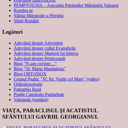
Pelerinaje duhovnicești
PEMPTOUSIA – Asociația Prietenilor Mănăstirii Vatoped
Romfea.gr
Sfânta Mitropolie a Pireului
Sfinţi Români
Legături
Adevărul despre Adventişti
Adevărul despre cultul Evanghelic
Adevărul despre Martorii lui Iehova
Adevărul despre Penticostali
Blog "N-am cuvinte…"
Blog "Sf. Maria Magdalena"
Blog ORTODOX
Grupul Psaltic "Sf. Ier. Vasile cel Mare" (video)
Orthodoxologie
Patriarhia Rusă
Psalţii Catedralei Patriarhale
Vatopedu (română)
VIAŢA, PARACLISUL ŞI ACATISTUL
SFÂNTULUI GAVRIIL GEORGIANUL