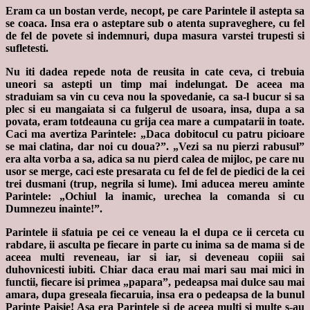
Eram ca un bostan verde, necopt, pe care Parintele il astepta sa
se coaca. Insa era o asteptare sub o atenta supraveghere, cu fel
de fel de povete si indemnuri, dupa masura varstei trupesti si
sufletesti.
Nu iti dadea repede nota de reusita in cate ceva, ci trebuia
uneori sa astepti un timp mai indelungat. De aceea ma
straduiam sa vin cu ceva nou la spovedanie, ca sa-l bucur si sa
plec si eu mangaiata si ca fulgerul de usoara, insa, dupa a sa
povata, eram totdeauna cu grija cea mare a cumpatarii in toate.
Caci ma avertiza Parintele: „Daca dobitocul cu patru picioare
se mai clatina, dar noi cu doua?”. „Vezi sa nu pierzi rabusul”
era alta vorba a sa, adica sa nu pierd calea de mijloc, pe care nu
usor se merge, caci este presarata cu fel de fel de piedici de la cei
trei dusmani (trup, negrila si lume). Imi aducea mereu aminte
Parintele: „Ochiul la inamic, urechea la comanda si cu
Dumnezeu inainte!”.
Parintele ii sfatuia pe cei ce veneau la el dupa ce ii cerceta cu
rabdare, ii asculta pe fiecare in parte cu inima sa de mama si de
aceea multi reveneau, iar si iar, si deveneau copiii sai
duhovnicesti iubiti. Chiar daca erau mai mari sau mai mici in
functii, fiecare isi primea „papara”, pedeapsa mai dulce sau mai
amara, dupa greseala fiecaruia, insa era o pedeapsa de la bunul
Parinte Paisie! Asa era Parintele si de aceea multi si multe s-au