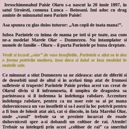
Ieroschimonahul Paisie Olaru s-a nascut la 20 iunie 1897, in
satul Stroiesti, comuna Lunca – Botosani. Imi aduc cu drag
aminte de minunatul meu Parinte Paisie!
Asa spunea cu glas duios tuturor: „Am copii de toata mana!”.
Iubea Parintele cu inima de mama pe toti si pe toate, asa cum
ne-a modelat Marele Olar – Dumnezeu. Nu intamplator si
numele de familie – Olaru – il purta Parintele pe buna dreptate.
Vestit si iscusit „olar” de vase insufletite, Parintele a stiut sa le dea
o forma potrivita multora, insa daca si lutul se lasa modelat in
mainile sale.
Ce minunat a stiut Dumnezeu sa ne zideasca: atat de diferiti si
de deosebiti unul de altul si in acelasi timp atat de frumosi
sufleteste si trupeste! Parintele Paisie prelua acest vas creat de
Olarul divin si il infrumuseta, il umplea de dragostea sa
parinteasca si il indemna la indelunga rabdare. Accentuez
indelunga rabdare, pentru ca nu usor este sa ai pe mana
duhovniceasca un vas insufletit si sa-l asezi la loc potrivit pentru
a fi bun de folosit atat aici, cat si dincolo, in fata Marelui Olar,
unde „vasul” trebuie sa se prezinte incarcat de roade
duhovnicesti spre a-si dobandi un coltisor de rai. Atentie!
Trebuie sa intelegeti prin acest „coltisor de rai” ca smeritul