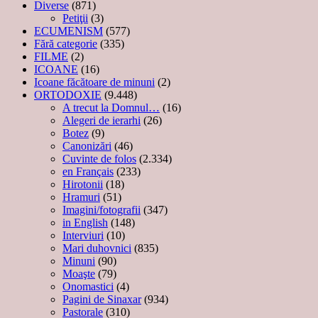
Diverse
(871)
Petiţii
(3)
ECUMENISM
(577)
Fără categorie
(335)
FILME
(2)
ICOANE
(16)
Icoane făcătoare de minuni
(2)
ORTODOXIE
(9.448)
A trecut la Domnul…
(16)
Alegeri de ierarhi
(26)
Botez
(9)
Canonizări
(46)
Cuvinte de folos
(2.334)
en Français
(233)
Hirotonii
(18)
Hramuri
(51)
Imagini/fotografii
(347)
in English
(148)
Interviuri
(10)
Mari duhovnici
(835)
Minuni
(90)
Moaşte
(79)
Onomastici
(4)
Pagini de Sinaxar
(934)
Pastorale
(310)