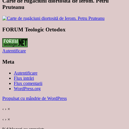
Carte de rugăciuni diortosită de Ierom. Petru
Pruteanu
FORUM Teologic Ortodox
Autentificare
Meta
Autentificare
Flux intrări
Flux comentarii
WordPress.org
Propulsat cu mândrie de WordPress
‹
›
×
‹
›
×