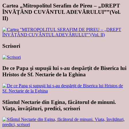
Cartea „Mitropolitul Serafim de Pireu – „DREPT
ÎNVĂŢÂND CUVÂNTUL ADEVĂRULUI””(Vol.
II)
Scrisori
De ce Papa şi supuşii lui s-au despărţit de Biserica lui
Hristos de Sf. Nectarie de la Eghina
Sfântul Nectarie din Egina, făcătorul de minuni.
Viaţa, învăţături, predici, scrisori