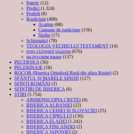
Pateric
(12)
Predici
(1.324)
Profetii
(8)
Rugăciuni
(408)
Acatiste
(88)
Canoane de rugăciune
(156)
Slujbe
(17)
Schismatici
(78)
TEOLOGIA VECHIULUI TESTAMENT
(14)
στην ελληνική γλώσσα
(676)
на русском языке
(137)
PECERSKA
(36)
PELERINAJE
(18)
ROCOR (Biserica Ortodoxă Rusă din afara Rusiei)
(2)
SFÂNTUL ȘI MARELE SINOD
(127)
SFINȚI ROMÂNI
(2)
SFINTIRI DE BISERICA
(6)
ŞTIRI
(5.754)
ARHIEPISCOPIA CRETEI
(8)
BISERICA ALBANIEI
(22)
BISERICA CEHIEI ŞI SLOVACIEI
(25)
BISERICA CIPRULUI
(136)
BISERICA ELADEI
(1.242)
BISERICA FINLANDEI
(2)
BISERICA JAPONIEI
(2)