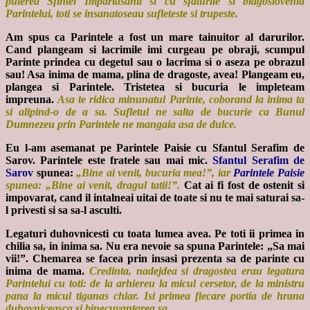
puterea Sfintei Impartasanii si cu sfaturile si blagoslovenia
Parintelui, toti se insanatoseau sufleteste si trupeste.
Am spus ca Parintele a fost un mare tainuitor al darurilor.
Cand plangeam si lacrimile imi curgeau pe obraji, scumpul
Parinte prindea cu degetul sau o lacrima si o aseza pe obrazul
sau! Asa inima de mama, plina de dragoste, avea! Plangeam eu,
plangea si Parintele. Tristetea si bucuria le impleteam
impreuna.
Asa te ridica minunatul Parinte, coborand la inima ta
si alipind-o de a sa. Sufletul ne salta de bucurie ca Bunul
Dumnezeu prin Parintele ne mangaia asa de dulce.
Eu l-am asemanat pe Parintele Paisie cu Sfantul Serafim de
Sarov. Parintele este fratele sau mai mic.
Sfantul Serafim de
Sarov
spunea:
„Bine ai venit, bucuria mea!”, iar
Parintele Paisie
spunea: „Bine ai venit, dragul tatii!”.
Cat ai fi fost de ostenit si
impovarat, cand il intalneai uitai de toate si nu te mai saturai sa-
l privesti si sa sa-l asculti.
Legaturi duhovnicesti cu toata lumea avea. Pe toti ii primea in
chilia sa, in inima sa. Nu era nevoie sa spuna Parintele: „Sa mai
vii!”. Chemarea se facea prin insasi prezenta sa de parinte cu
inima de mama.
Credinta, nadejdea si dragostea erau legatura
Parintelui cu toti: de la arhiereu la micul cersetor, de la ministru
pana la micul tiganas chiar. Isi primea fiecare portia de hrana
duhovniceasca si binecuvantarea sa.