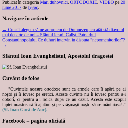
Publicat în categoria
Mari duhovnici
,
ORTODOXIE
,
VIDEO
pe
20
iunie 2017
de
Ιχθυς
.
Navigare în articole
←
Cu cât alegem să ne apropiem de Dumnezeu, cu atât stă diavolul
mai departe de noi – Sfântul Ierarh Calist, Patriarhul
Constantinopolului
Ce duhuri intervin în disputa ”nepomenitorilor”?
→
Sfântul Ioan Evanghelistul, Apostolul dragostei
Cuvânt de folos
"Cuvintele noastre ortodoxe sunt ca armele care îi apără pe ai
noştri şi îi lovesc pe eretici. Aceste cuvinte nu îi lovesc pentru a-i
doborî, ci pentru a-i ridica după ce au căzut. Acesta este scopul
luptei noastre: să îi ajutăm şi pe vrăşmaşii noştri să se mântuiască."
(Sf. Ioan Gură de Aur).
Facebook – pagina oficială