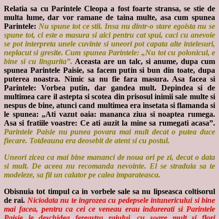
Relatia sa cu Parintele Cleopa a fost foarte stransa, se stie de
multa lume, dar vor ramane de taina multe, asa cum spunea
Parintele:
Nu spune tot ce stii. Insa nu dintr-o stare egoista nu se
spune tot, ci este o masura si aici pentru cat spui, caci cu anevoie
se pot interpreta unele cuvinte si uneori pot capata alte intelesuri,
neplacut si gresite. Cum spunea Parintele: „Nu tot cu polonicul, e
bine si cu lingurita”.
Aceasta are un talc, si anume, dupa cum
spunea Parintele Paisie, sa facem putin si bun din toate, dupa
puterea noastra. Nimic sa nu fie fara masura. Asa facea si
Parintele: Vorbea putin, dar gandea mult. Depindea si de
multimea care il astepta si scotea din prisosul inimii sale multe si
nespus de bine, atunci cand multimea era insetata si flamanda si
le spunea: „Ati vazut oaia: mananca ziua si noaptea rumega.
Asa si fratiile voastre: Ce ati auzit la mine sa rumegati acasa”.
Parintele Paisie nu punea povara mai mult decat o putea duce
fiecare. Totdeauna era deosebit de atent si cu postul.
Uneori zicea ca mai bine mananci de noua ori pe zi, decat o data
si mult. De aceea nu recomanda nevointe. El se straduia sa te
modeleze, sa fii un calator pe calea imparateasca.
Obisnuia tot timpul ca in vorbele sale sa nu lipseasca coltisorul
de rai.
Niciodata nu te ingrozea cu pedepsele intunericului si bine
mai facea, pentru ca cei ce veneau erau indurerati si Parintele
Paisie le deschidea fereastra raiului, cu soare mult si flori