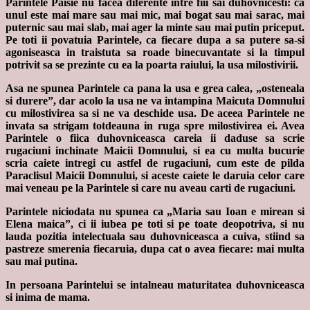
Parintele Paisie nu facea diferente intre fiii sai duhovnicesti: ca
unul este mai mare sau mai mic, mai bogat sau mai sarac, mai
puternic sau mai slab, mai ager la minte sau mai putin priceput.
Pe toti ii povatuia Parintele, ca fiecare dupa a sa putere sa-si
agoniseasca in traistuta sa roade binecuvantate si la timpul
potrivit sa se prezinte cu ea la poarta raiului, la usa milostivirii.
Asa ne spunea Parintele ca pana la usa e grea calea, „osteneala
si durere”, dar acolo la usa ne va intampina Maicuta Domnului
cu milostivirea sa si ne va deschide usa. De aceea Parintele ne
invata sa strigam totdeauna in ruga spre milostivirea ei. Avea
Parintele o fiica duhovniceasca careia ii daduse sa scrie
rugaciuni inchinate Maicii Domnului, si ea cu multa bucurie
scria caiete intregi cu astfel de rugaciuni, cum este de pilda
Paraclisul Maicii Domnului, si aceste caiete le daruia celor care
mai veneau pe la Parintele si care nu aveau carti de rugaciuni.
Parintele niciodata nu spunea ca „Maria sau Ioan e mirean si
Elena maica”, ci ii iubea pe toti si pe toate deopotriva, si nu
lauda pozitia intelectuala sau duhovniceasca a cuiva, stiind sa
pastreze smerenia fiecaruia, dupa cat o avea fiecare: mai multa
sau mai putina.
In persoana Parintelui se intalneau maturitatea duhovniceasca
si inima de mama.