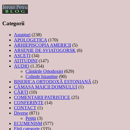
Categorii
Anunţuri
(238)
APOLOGETICA
(170)
ARHIEPISCOPIA AMERICII
(5)
ARSENIE DE SVIATOGORSK
(6)
ASCEȚI
(34)
ATITUDINI
(147)
AUDIO
(1.354)
Cântările Ortodoxiei
(629)
Colinde bizantine
(90)
BISERICA ORTODOXĂ ESTONIANĂ
(2)
CĂMAȘA MAICII DOMNULUI
(1)
CĂRȚI
(10)
COMENTARII PATRISTICE
(25)
CONFERINTE
(14)
CONTACT
(1)
Diverse
(871)
Petiţii
(3)
ECUMENISM
(577)
Fără categorie
(335)