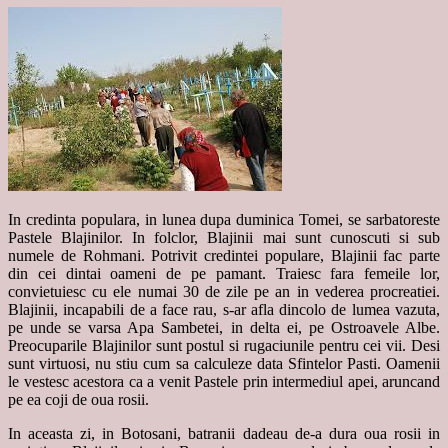
In credinta populara, in lunea dupa duminica Tomei, se sarbatoreste
Pastele Blajinilor. In folclor, Blajinii mai sunt cunoscuti si sub
numele de Rohmani. Potrivit credintei populare, Blajinii fac parte
din cei dintai oameni de pe pamant. Traiesc fara femeile lor,
convietuiesc cu ele numai 30 de zile pe an in vederea procreatiei.
Blajinii, incapabili de a face rau, s-ar afla dincolo de lumea vazuta,
pe unde se varsa Apa Sambetei, in delta ei, pe Ostroavele Albe.
Preocuparile Blajinilor sunt postul si rugaciunile pentru cei vii. Desi
sunt virtuosi, nu stiu cum sa calculeze data Sfintelor Pasti. Oamenii
le vestesc acestora ca a venit Pastele prin intermediul apei, aruncand
pe ea coji de oua rosii.
In aceasta zi, in Botosani, batranii dadeau de-a dura oua rosii in