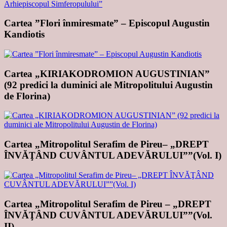
Cartea ”Flori înmiresmate” – Episcopul Augustin
Kandiotis
Cartea „KIRIAKODROMION AUGUSTINIAN”
(92 predici la duminici ale Mitropolitului Augustin
de Florina)
Cartea „Mitropolitul Serafim de Pireu– „DREPT
ÎNVĂŢÂND CUVÂNTUL ADEVĂRULUI””(Vol. I)
Cartea „Mitropolitul Serafim de Pireu – „DREPT
ÎNVĂŢÂND CUVÂNTUL ADEVĂRULUI””(Vol.
II)