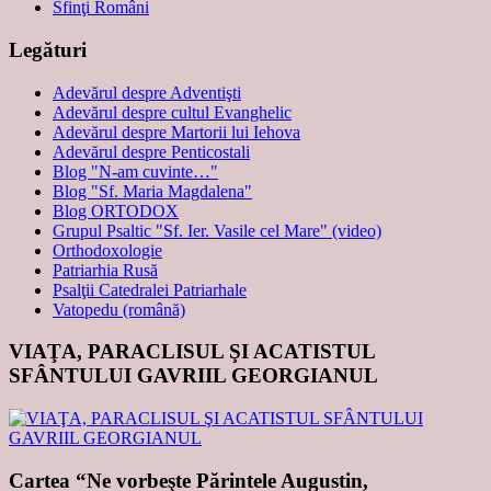
Sfinţi Români
Legături
Adevărul despre Adventişti
Adevărul despre cultul Evanghelic
Adevărul despre Martorii lui Iehova
Adevărul despre Penticostali
Blog "N-am cuvinte…"
Blog "Sf. Maria Magdalena"
Blog ORTODOX
Grupul Psaltic "Sf. Ier. Vasile cel Mare" (video)
Orthodoxologie
Patriarhia Rusă
Psalţii Catedralei Patriarhale
Vatopedu (română)
VIAŢA, PARACLISUL ŞI ACATISTUL
SFÂNTULUI GAVRIIL GEORGIANUL
Cartea “Ne vorbeşte Părintele Augustin,