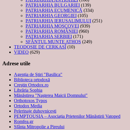
PATRIARHIA BULGARIEI
(139)
PATRIARHIA ECUMENICĂ
(334)
PATRIARHIA GEORGIEI
(105)
PATRIARHIA IERUSALIMULUI
(251)
PATRIARHIA MOSCOVEI
(939)
PATRIARHIA ROMÂNIEI
(960)
PATRIARHIA SERBIEI
(171)
SFÂNTUL MUNTE ATHOS
(249)
TEODOSIE DE CERKASÎ
(10)
VIDEO
(629)
Adrese utile
Agenţia de Ştiri "Basilica"
Biblioteca ortodoxă
Creştin Ortodox.ro
Librăria Sophia
Mănăstirea "Naşterea Maicii Domnului"
Orthotoxos Typos
Ortodox Media
Pelerinaje duhovnicești
PEMPTOUSIA – Asociația Prietenilor Mănăstirii Vatoped
Romfea.gr
Sfânta Mitropolie a Pireului