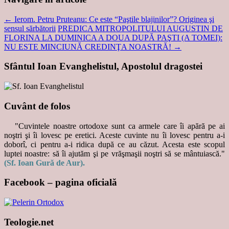
←
Ierom. Petru Pruteanu: Ce este “Paştile blajinilor”? Originea şi
sensul sărbătorii
PREDICA MITROPOLITULUI AUGUSTIN DE
FLORINA LA DUMINICA A DOUA DUPĂ PAŞTI (A TOMEI):
NU ESTE MINCIUNĂ CREDINŢA NOASTRĂ!
→
Sfântul Ioan Evanghelistul, Apostolul dragostei
Cuvânt de folos
"Cuvintele noastre ortodoxe sunt ca armele care îi apără pe ai
noştri şi îi lovesc pe eretici. Aceste cuvinte nu îi lovesc pentru a-i
doborî, ci pentru a-i ridica după ce au căzut. Acesta este scopul
luptei noastre: să îi ajutăm şi pe vrăşmaşii noştri să se mântuiască."
(Sf. Ioan Gură de Aur).
Facebook – pagina oficială
Teologie.net