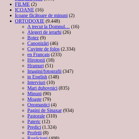
FILME
(2)
ICOANE
(16)
Icoane făcătoare de minuni
(2)
ORTODOXIE
(9.448)
A trecut la Domnul…
(16)
Alegeri de ierarhi
(26)
Botez
(9)
Canonizări
(46)
Cuvinte de folos
(2.334)
en Français
(233)
Hirotonii
(18)
Hramuri
(51)
Imagini/fotografii
(347)
in English
(148)
Interviuri
(10)
Mari duhovnici
(835)
Minuni
(90)
Moaşte
(79)
Onomastici
(4)
Pagini de Sinaxar
(934)
Pastorale
(310)
Pateric
(12)
Predici
(1.324)
Profetii
(8)
Rugăciuni
(408)