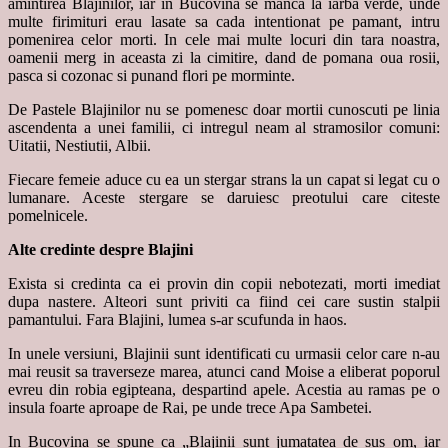
amintirea Blajinilor, iar in Bucovina se manca la iarba verde, unde
multe firimituri erau lasate sa cada intentionat pe pamant, intru
pomenirea celor morti. In cele mai multe locuri din tara noastra,
oamenii merg in aceasta zi la cimitire, dand de pomana oua rosii,
pasca si cozonac si punand flori pe morminte.
De Pastele Blajinilor nu se pomenesc doar mortii cunoscuti pe linia
ascendenta a unei familii, ci intregul neam al stramosilor comuni:
Uitatii, Nestiutii, Albii.
Fiecare femeie aduce cu ea un stergar strans la un capat si legat cu o
lumanare. Aceste stergare se daruiesc preotului care citeste
pomelnicele.
Alte credinte despre Blajini
Exista si credinta ca ei provin din copii nebotezati, morti imediat
dupa nastere. Alteori sunt priviti ca fiind cei care sustin stalpii
pamantului. Fara Blajini, lumea s-ar scufunda in haos.
In unele versiuni, Blajinii sunt identificati cu urmasii celor care n-au
mai reusit sa traverseze marea, atunci cand Moise a eliberat poporul
evreu din robia egipteana, despartind apele. Acestia au ramas pe o
insula foarte aproape de Rai, pe unde trece Apa Sambetei.
In Bucovina se spune ca „Blajinii sunt jumatatea de sus om, iar