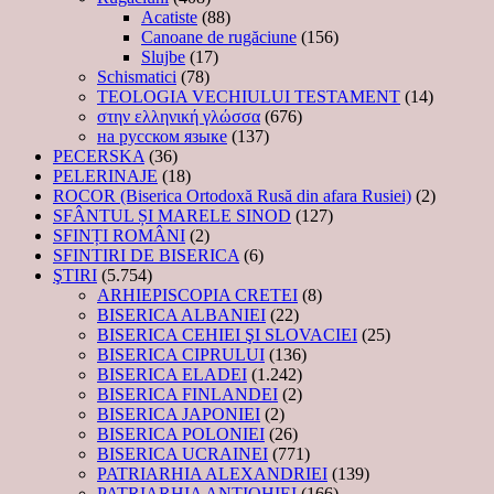
Acatiste
(88)
Canoane de rugăciune
(156)
Slujbe
(17)
Schismatici
(78)
TEOLOGIA VECHIULUI TESTAMENT
(14)
στην ελληνική γλώσσα
(676)
на русском языке
(137)
PECERSKA
(36)
PELERINAJE
(18)
ROCOR (Biserica Ortodoxă Rusă din afara Rusiei)
(2)
SFÂNTUL ȘI MARELE SINOD
(127)
SFINȚI ROMÂNI
(2)
SFINTIRI DE BISERICA
(6)
ŞTIRI
(5.754)
ARHIEPISCOPIA CRETEI
(8)
BISERICA ALBANIEI
(22)
BISERICA CEHIEI ŞI SLOVACIEI
(25)
BISERICA CIPRULUI
(136)
BISERICA ELADEI
(1.242)
BISERICA FINLANDEI
(2)
BISERICA JAPONIEI
(2)
BISERICA POLONIEI
(26)
BISERICA UCRAINEI
(771)
PATRIARHIA ALEXANDRIEI
(139)
PATRIARHIA ANTIOHIEI
(166)