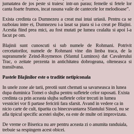
jumatatea de jos peste si traiesc intr-un parau; femeile si fetele lor
canta foarte frumos, incat rasuna vaile de cantecele lor melodioase”.
Exista credinta ca Dumnezeu a creat mai intai uriasii. Pentru ca se
razboiau intre ei, Dumnezeu i-a lasat sa piara si i-a creat pe Blajini.
Acestia fiind prea mici, au fost mutati pe lumea cealalta si apoi l-a
facut pe om.
Blajinii sunt cunoscuti si sub numele de Rohmani. Potrivit
cercetatorilor, numele de Rohmani vine din limba traca, de la
supranumele Zeind-Roymenos (Sfantul Luminos) dat Cavalerului
Trac, o zeitate prezenta in antichitatea dobrogeana, olteneasca si
transilvana.
Pastele Blajinilor este o traditie netipiconala
In unele zone ale tarii, preotii sunt chemati sa savarseasca in lunea
dupa duminica Tomei o slujba pentru sufletele celor raposati. Exista
credinta ca prin aceasta slujba sufletele celor trecuti in lumea
vesniciei vor fi partase fericirii fara sfarsit. Avand in vedere ca in
nicio carte de cult, tiparita cu binecuvantarea Sfantului Sinod, nu se
afla tipicul specific acestei slujbe, ea este de multe ori improvizata.
De vreme ce Biserica nu are pentru aceasta zi o anumita randuiala,
trebuie sa respingem acest obicei.