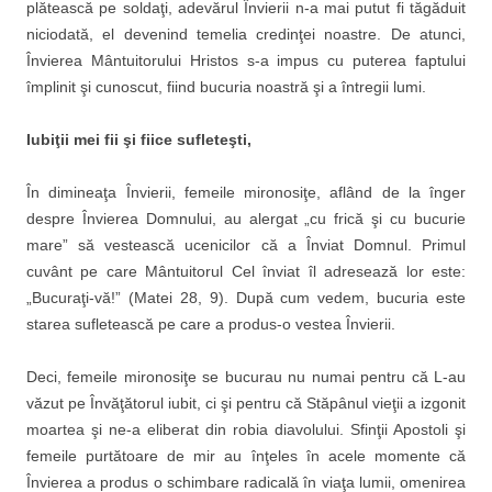
plătească pe soldaţi, adevărul Învierii n-a mai putut fi tăgăduit
niciodată, el devenind temelia credinţei noastre. De atunci,
Învierea Mântuitorului Hristos s-a impus cu puterea faptului
împlinit şi cunoscut, fiind bucuria noastră şi a întregii lumi.
Iubiţii mei fii şi fiice sufleteşti,
În dimineaţa Învierii, femeile mironosiţe, aflând de la înger
despre Învierea Domnului, au alergat „cu frică şi cu bucurie
mare” să vestească ucenicilor că a Înviat Domnul. Primul
cuvânt pe care Mântuitorul Cel înviat îl adresează lor este:
„Bucuraţi-vă!” (Matei 28, 9). După cum vedem, bucuria este
starea sufletească pe care a produs-o vestea Învierii.
Deci, femeile mironosiţe se bucurau nu numai pentru că L-au
văzut pe Învăţătorul iubit, ci şi pentru că Stăpânul vieţii a izgonit
moartea şi ne-a eliberat din robia diavolului. Sfinţii Apostoli şi
femeile purtătoare de mir au înţeles în acele momente că
Învierea a produs o schimbare radicală în viaţa lumii, omenirea