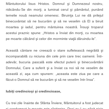
Mântuitorului Iisus Hristos. Domnul şi Dumnezeul nostru,
ridicându-Se din morţi, a luminat cerul şi pământul, punând
temelie nouă neamului omenesc. Biruinţa Lui ne dă prilejul
binecuvântat să ne bucurăm şi să ne veselim că El a biruit
moartea şi iadul, pentru mântuirea noastră. Însuşi troparul
acestui praznic spune: „Hristos a înviat din morţi, cu moartea
pe moarte călcând şi celor din morminte viaţă dăruindu-le”.
Această cântare ne creează o stare sufletească negrăită şi
incomparabilă cu niciuna din cele prin care trec oamenii. Într-
adevăr, bucuria pascală este efectul puterii şi binecuvântării
Domnului, Care a suferit şi a înviat ca noi să ne veselim de
această zi, aşa cum spunem: „aceasta este ziua pe care a
făcut-o Domnul să ne bucurăm şi să ne veselim într-însa”.
Iubiţi credincioşi şi credincioase,
Cu trei zile înainte de Sfânta Înviere, Mântuitorul a fost judecat
şi condamnat la moarte prin răstignire. Deşi nu I-au găsit nicio