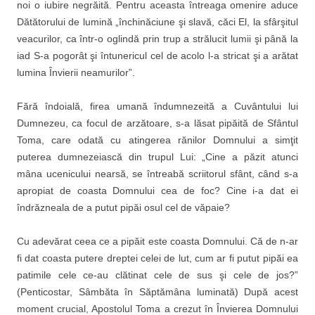
noi o iubire negrăită. Pentru aceasta întreaga omenire aduce
Dătătorului de lumină „închinăciune şi slavă, căci El, la sfârşitul
veacurilor, ca într-o oglindă prin trup a strălucit lumii şi până la
iad S-a pogorât şi întunericul cel de acolo l-a stricat şi a arătat
lumina Învierii neamurilor”.
Fără îndoială, firea umană îndumnezeită a Cuvântului lui
Dumnezeu, ca focul de arzătoare, s-a lăsat pipăită de Sfântul
Toma, care odată cu atingerea rănilor Domnului a simţit
puterea dumnezeiască din trupul Lui: „Cine a păzit atunci
mâna ucenicului nearsă, se întreabă scriitorul sfânt, când s-a
apropiat de coasta Domnului cea de foc? Cine i-a dat ei
îndrăzneala de a putut pipăi osul cel de văpaie?
Cu adevărat ceea ce a pipăit este coasta Domnului. Că de n-ar
fi dat coasta putere dreptei celei de lut, cum ar fi putut pipăi ea
patimile cele ce-au clătinat cele de sus şi cele de jos?”
(Penticostar, Sâmbăta în Săptămâna luminată) După acest
moment crucial, Apostolul Toma a crezut în Învierea Domnului