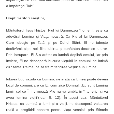
a Împărăţiei Tale”.
Drept măritori creştini,
Mântuitorul Iisus Hristos, Fiul lui Dumnezeu înomenit, este cu
adevărat Lumina şi Viaţa noastră. Ca Fiu al lui Dumnezeu,
Care iubeşte pe Tatăl şi pe Duhul Sfânt, El ne iubeşte
desăvârşit şi pe noi, fiind iubirea şi bunătatea deschise tuturor.
Prin Întrupare, El S-a arătat ca lumină deplină omului, iar prin
Înviere, El ne descoperă bucuria vieţuirii în comuniune intimă
cu Sfânta Treime, ca să trăim fericirea veşnică în lumină.
Iubirea Lui, văzută ca Lumină, ne arată că lumea poate deveni
locul de comunicare cu El, cum zice Domnul: „Eu sunt Lumina
lumii; cel ce Îmi urmează Mie nu va umbla în întuneric, ci va
avea lumina vieţii”(Ioan 8, 12). În acest caz, Mântuitorul
Hristos, ca Lumină a lumii şi a vieţii, ne descoperă valoarea
reală a pregătirii noastre pentru viaţa veşnică prin Sfintele