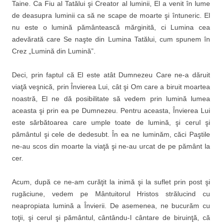
Taine. Ca Fiu al Tatălui şi Creator al luminii, El a venit în lume
de deasupra luminii ca să ne scape de moarte şi întuneric. El
nu este o lumină pământească mărginită, ci Lumina cea
adevărată care Se naşte din Lumina Tatălui, cum spunem în
Crez „Lumină din Lumină”.
Deci, prin faptul că El este atât Dumnezeu Care ne-a dăruit
viaţă veşnică, prin Învierea Lui, cât şi Om care a biruit moartea
noastră, El ne dă posibilitate să vedem prin lumină lumea
aceasta şi prin ea pe Dumnezeu. Pentru aceasta, Învierea Lui
este sărbătoarea care umple toate de lumină, şi cerul şi
pământul şi cele de dedesubt. În ea ne luminăm, căci Paştile
ne-au scos din moarte la viaţă şi ne-au urcat de pe pământ la
cer.
Acum, după ce ne-am curăţit la inimă şi la suflet prin post şi
rugăciune, vedem pe Mântuitorul Hristos strălucind cu
neapropiata lumină a Învierii. De asemenea, ne bucurăm cu
toţii, şi cerul şi pământul, cântându-I cântare de biruinţă, că