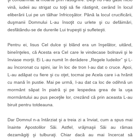
vină, iudeii au strigat cu toţii să fie răstignit, cerând în locul
eliberării Lui pe un tâlhar înfricoşător. Până la locul crucificării,
duşmanii Domnului L-au însoţit cu urlete şi cu defăimări,
desfătându-se de durerile Lui trupeşti şi sufleteşti.
Pentru ei, Iisus Cel dulce şi blând era un înşelător, uitând,
bineînţeles, că Acesta era Cel care le vindecase bolnavii şi le
înviase morţii. Ei L-au numit în derâdere „Regele Iudeilor” şi L-
au încoronat cu spini, iar în loc de tron I-au dat o cruce. Apoi,
L-au adăpat cu fiere şi cu oţet, tocmai pe Acela care i-a hrănit
cu mană în pustie. Mai pe urmă, I-au dat ca loc de odihnă un
mormânt săpat în piatră şi pe lespedea grea de la uşa
mormântului au pus peceţile lor, crezând că prin aceasta L-au
biruit pentru totdeauna.
Dar Domnul n-a întârziat şi a treia zi a înviat, cum a spus mai
înainte Apostolilor Săi. Astfel, vrăjmaşii Săi au rămas
dezamăgiţi şi tulburaţi. Chiar dacă au mai încercat să