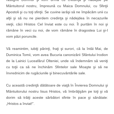
Mântuitorul nostru, împreună cu Maica Domnului, cu Sfinţii
Apostoli şi cu toţi sfinţii. Se cuvine iarăşi să ne împăcăm unii cu
alţii şi să nu ne pierdem credinţa şi nădejdea în necazurile
vieţii, căci Hristos Cel înviat este cu noi. Îl purtăm în noi şi
rămâne în veci cu noi, de vom rămâne în dragostea Lui şi-I
vom păzi poruncile.
Vă reamintim, iubiţi părinţi, fraţi şi surori, că la întâi Mai, de
Duminica Tomii, vom avea Bucuria canonizării Sfântului Irodion
de la Lainici Luceafărul Olteniei, unde vă îndemnăm să veniţi
cu toţii ca să ne închinăm Sfintelor sale Moaşte şi să ne
învrednicim de rugăciunile şi binecuvântările sale.
Cu această credinţă dătătoare de viaţă în Învierea Domnului şi
Mântuitorului nostru Iisus Hristos, vă îmbrăţişăm pe toţi şi vă
dorim să trăiţi aceste sărbători sfinte în pace şi sănătate:
„Hristos a înviat!”.