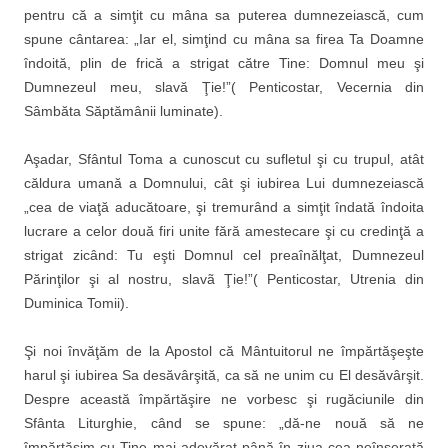
pentru că a simţit cu mâna sa puterea dumnezeiască, cum
spune cântarea: „Iar el, simţind cu mâna sa firea Ta Doamne
îndoită, plin de frică a strigat către Tine: Domnul meu şi
Dumnezeul meu, slavă Ţie!”( Penticostar, Vecernia din
Sâmbăta Săptămânii luminate).
Aşadar, Sfântul Toma a cunoscut cu sufletul şi cu trupul, atât
căldura umană a Domnului, cât şi iubirea Lui dumnezeiască
„cea de viaţă aducătoare, şi tremurând a simţit îndată îndoita
lucrare a celor două firi unite fără amestecare şi cu credinţă a
strigat zicând: Tu eşti Domnul cel preaînălţat, Dumnezeul
Părinţilor şi al nostru, slavã Ţie!”( Penticostar, Utrenia din
Duminica Tomii).
Şi noi învăţăm de la Apostol că Mântuitorul ne împărtăşeşte
harul şi iubirea Sa desăvârşită, ca să ne unim cu El desăvârşit.
Despre această împărtăşire ne vorbesc şi rugăciunile din
Sfânta Liturghie, când se spune: „dă-ne nouă să ne
împărtăşim cu Tine mai adevărat până în ziua cea neînserată