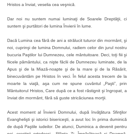
Hristos a înviat, veselia cea veşnică.
Dar noi nu suntem numai luminaţi de Soarele Dreptăţii, ci
suntem şi purtători de lumina Învierii în lume.
Dacă Lumina cea fără de ani a strălucit tuturor din mormânt, şi
noi, cuprinşi de lumina Domnului, radiem celor din jurul nostru
bucuria Paştilor lui Dumnezeu, cele mântuitoare. Deci, toţi fiii şi
fiicele pământului, ca nişte făclii de Dumnezeu luminate, de la
Apus şi de la Miază-noapte şi de la mare şi de la Răsărit,
binecuvântăm pe Hristos în veci. În felul acesta trecem de la
moarte la viaţă, aşa cum ne spune cuvântul „Paşti”, prin
Mântuitorul Hristos, Care după ce a fost răstignit şi îngropat, a
înviat din mormânt, fără să guste stricăciunea morţii.
Acest moment al Învierii Domnului, dupã învăţătura Sfinţilor
Evanghelişti şi istorici bisericeşti, a avut loc în prima duminică
de după Paştile iudeilor. De atunci, Duminica a devenit pentru
noi, creştinii ortodocşi, „Sfânta Zi, Împărăteasă şi Doamnă,