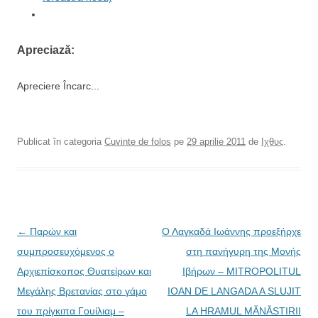
Apreciază:
Apreciere
Încarc...
Publicat în categoria
Cuvinte de folos
pe
29 aprilie 2011
de
Ιχθυς
.
N
←
Παρών και
Ο Λαγκαδά Ιωάννης προεξήρχε
a
συμπροσευχόμενος ο
στη πανήγυρη της Μονής
v
Αρχιεπίσκοπος Θυατείρων και
Ιβήρων – MITROPOLITUL
i
Μεγάλης Βρετανίας στο γάμο
IOAN DE LANGADA A SLUJIT
g
του πρίγκιπα Γουίλιαμ –
LA HRAMUL MĂNĂSTIRII