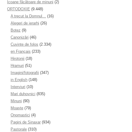
Icoane făcătoare de minuni
(2)
ORTODOXIE
(9.448)
A trecut la Domnul…
(16)
Alegeri de ierarhi
(26)
Botez
(9)
Canonizări
(46)
Cuvinte de folos
(2.334)
en Français
(233)
Hirotonii
(18)
Hramuri
(51)
Imagini/fotografii
(347)
in English
(148)
Interviuri
(10)
Mari duhovnici
(835)
Minuni
(90)
Moaşte
(79)
Onomastici
(4)
Pagini de Sinaxar
(934)
Pastorale
(310)