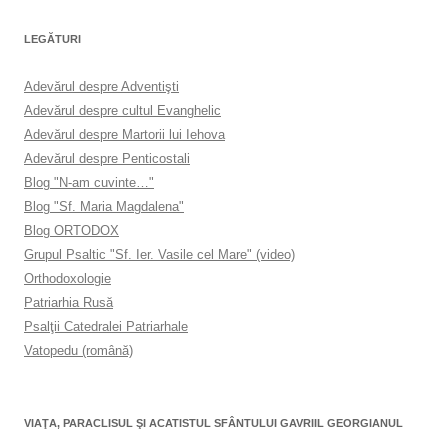
LEGĂTURI
Adevărul despre Adventişti
Adevărul despre cultul Evanghelic
Adevărul despre Martorii lui Iehova
Adevărul despre Penticostali
Blog "N-am cuvinte…"
Blog "Sf. Maria Magdalena"
Blog ORTODOX
Grupul Psaltic "Sf. Ier. Vasile cel Mare" (video)
Orthodoxologie
Patriarhia Rusă
Psalţii Catedralei Patriarhale
Vatopedu (română)
VIAŢA, PARACLISUL ŞI ACATISTUL SFÂNTULUI GAVRIIL GEORGIANUL