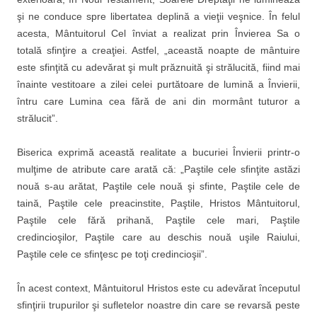
şi ne conduce spre libertatea deplină a vieţii veşnice. În felul
acesta, Mântuitorul Cel înviat a realizat prin Învierea Sa o
totală sfinţire a creaţiei. Astfel, „această noapte de mântuire
este sfinţită cu adevărat şi mult prăznuită şi strălucită, fiind mai
înainte vestitoare a zilei celei purtătoare de lumină a Învierii,
întru care Lumina cea fără de ani din mormânt tuturor a
strălucit”.
Biserica exprimă această realitate a bucuriei Învierii printr-o
mulţime de atribute care arată că: „Paştile cele sfinţite astăzi
nouă s-au arătat, Paştile cele nouă şi sfinte, Paştile cele de
taină, Paştile cele preacinstite, Paştile, Hristos Mântuitorul,
Paştile cele fără prihană, Paştile cele mari, Paştile
credincioşilor, Paştile care au deschis nouă uşile Raiului,
Paştile cele ce sfinţesc pe toţi credincioşii”.
În acest context, Mântuitorul Hristos este cu adevărat începutul
sfinţirii trupurilor şi sufletelor noastre din care se revarsă peste