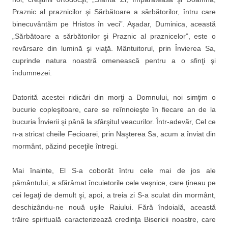
Praznic al praznicilor şi Sărbătoare a sărbătorilor, întru care
binecuvântăm pe Hristos în veci”. Aşadar, Duminica, această
„Sărbătoare a sărbătorilor şi Praznic al praznicelor”, este o
revărsare din lumină şi viaţă. Mântuitorul, prin Învierea Sa,
cuprinde natura noastră omenească pentru a o sfinţi şi
îndumnezei.
Datorită acestei ridicări din morţi a Domnului, noi simţim o
bucurie copleşitoare, care se reînnoieşte în fiecare an de la
bucuria Învierii şi pânã la sfârşitul veacurilor. Într-adevãr, Cel ce
n-a stricat cheile Fecioarei, prin Naşterea Sa, acum a înviat din
mormânt, păzind peceţile întregi.
Mai înainte, El S-a coborât întru cele mai de jos ale
pământului, a sfărâmat încuietorile cele veşnice, care ţineau pe
cei legaţi de demult şi, apoi, a treia zi S-a sculat din mormânt,
deschizându-ne nouă uşile Raiului. Fără îndoială, această
trăire spirituală caracterizează credinţa Bisericii noastre, care