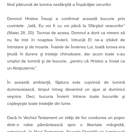
fiind pătrunsă de lumina nesfârşită a Împărăţiei cerurilor.
Domnul Hristos Însuşi a confirmat această bucurie prin
cuvintele: „Iată, Eu voi fi cu voi până la Sfârşitul veacurilor”
(Matei 28, 20). Tocmai de aceea, Domnul a dorit ca nimeni să
nu fie trist în noaptea Învierii, întrucât El ne-a izbăvit de
întristare şi de moarte. Înainte de Învierea Lui, toată lumea era
ţinută în durere şi tristeţe chinuitoare, dar acum toate s-au
umplut de lumină şi de bucurie, „pentru că Hristos a înviat ca
un Atotputernic”.
În această ambianţă, făptura este cuprinsă de lumină
dumnezeiască, timpul întreg devenind un ajun al duminicii
veşnice. Deci, bucuria Învierii întrece toate bucuriile şi
copleşeşte toate tristeţile din lume.
Dacă în Vechiul Testament un stâlp de foc conducea un popor
dintr-o robie pământească spre o libertate mărginită,
exterioară, în Noul Testament, Soarele Dreptăţii ne luminează