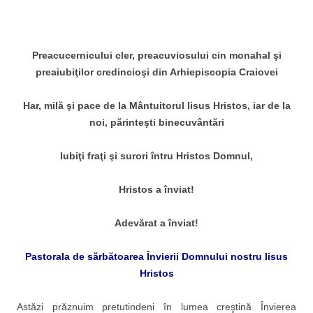
Preacucernicului cler, preacuviosului cin monahal şi
preaiubiţilor credincioşi din Arhiepiscopia Craiovei
Har, milă şi pace de la Mântuitorul Iisus Hristos, iar de la
noi, părinteşti binecuvântări
Iubiţi fraţi şi surori întru Hristos Domnul,
Hristos a înviat!
Adevărat a înviat!
Pastorala de sărbătoarea Învierii Domnului nostru Iisus
Hristos
Astăzi prăznuim pretutindeni în lumea creştină Învierea