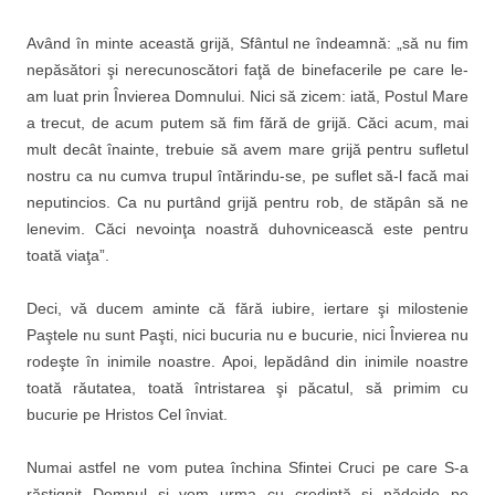
Având în minte această grijă, Sfântul ne îndeamnă: „să nu fim
nepăsători şi nerecunoscători faţă de binefacerile pe care le-
am luat prin Învierea Domnului. Nici să zicem: iată, Postul Mare
a trecut, de acum putem să fim fără de grijă. Căci acum, mai
mult decât înainte, trebuie să avem mare grijă pentru sufletul
nostru ca nu cumva trupul întărindu-se, pe suflet să-l facă mai
neputincios. Ca nu purtând grijă pentru rob, de stăpân să ne
lenevim. Căci nevoinţa noastră duhovnicească este pentru
toată viaţa”.
Deci, vă ducem aminte că fără iubire, iertare şi milostenie
Paştele nu sunt Paşti, nici bucuria nu e bucurie, nici Învierea nu
rodeşte în inimile noastre. Apoi, lepădând din inimile noastre
toată răutatea, toată întristarea şi păcatul, să primim cu
bucurie pe Hristos Cel înviat.
Numai astfel ne vom putea închina Sfintei Cruci pe care S-a
răstignit Domnul şi vom urma cu credinţă şi nădejde pe