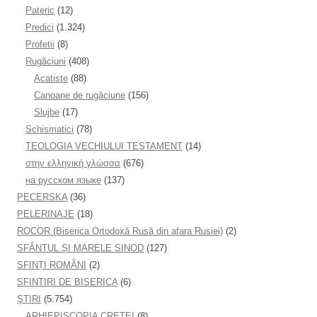
Pateric
(12)
Predici
(1.324)
Profetii
(8)
Rugăciuni
(408)
Acatiste
(88)
Canoane de rugăciune
(156)
Slujbe
(17)
Schismatici
(78)
TEOLOGIA VECHIULUI TESTAMENT
(14)
στην ελληνική γλώσσα
(676)
на русском языке
(137)
PECERSKA
(36)
PELERINAJE
(18)
ROCOR (Biserica Ortodoxă Rusă din afara Rusiei)
(2)
SFÂNTUL ȘI MARELE SINOD
(127)
SFINȚI ROMÂNI
(2)
SFINTIRI DE BISERICA
(6)
ŞTIRI
(5.754)
ARHIEPISCOPIA CRETEI
(8)