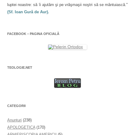
luptei noastre: să îi ajutăm şi pe vrăşmaşii noştri să se mântuiască."
(Sf. Ioan Gură de Aur).
FACEBOOK – PAGINA OFICIALĂ
TEOLOGIE.NET
CATEGORII
Anunţuri
(238)
APOLOGETICA
(170)
ARHIEPISCOPIA AMERICII
(5)