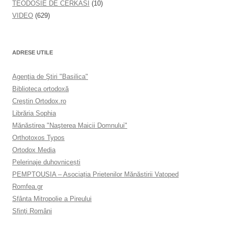
TEODOSIE DE CERKASÎ
(10)
VIDEO
(629)
ADRESE UTILE
Agenţia de Ştiri "Basilica"
Biblioteca ortodoxă
Creştin Ortodox.ro
Librăria Sophia
Mănăstirea "Naşterea Maicii Domnului"
Orthotoxos Typos
Ortodox Media
Pelerinaje duhovnicești
PEMPTOUSIA – Asociația Prietenilor Mănăstirii Vatoped
Romfea.gr
Sfânta Mitropolie a Pireului
Sfinţi Români