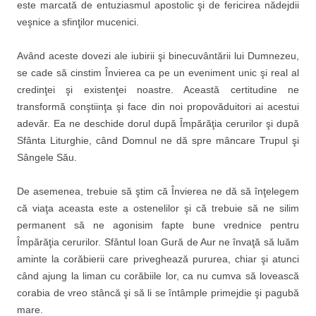
este marcată de entuziasmul apostolic şi de fericirea nădejdii
veşnice a sfinţilor mucenici.
Având aceste dovezi ale iubirii şi binecuvântării lui Dumnezeu,
se cade să cinstim Învierea ca pe un eveniment unic şi real al
credinţei şi existenţei noastre. Această certitudine ne
transformă conştiinţa şi face din noi propovăduitori ai acestui
adevăr. Ea ne deschide dorul după Împărăţia cerurilor şi după
Sfânta Liturghie, când Domnul ne dă spre mâncare Trupul şi
Sângele Său.
De asemenea, trebuie să ştim că Învierea ne dă să înţelegem
că viaţa aceasta este a ostenelilor şi că trebuie să ne silim
permanent să ne agonisim fapte bune vrednice pentru
Împărăţia cerurilor. Sfântul Ioan Gură de Aur ne învaţă să luăm
aminte la corăbierii care priveghează pururea, chiar şi atunci
când ajung la liman cu corăbiile lor, ca nu cumva să lovească
corabia de vreo stâncă şi să li se întâmple primejdie şi pagubă
mare.