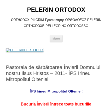
Sari
la
PELERIN ORTODOX
conținut
ORTHODOX PILGRIM Προσκυνητής ΟΡΘΟΔΟΞΟΣ PÈLERIN
ORTHODOXE PELLEGRINO ORTODOSSO
Meniu
Pastorala de sărbătoarea Învierii Domnului
nostru Iisus Hristos – 2011- ÎPS Irineu
Mitropolitul Olteniei
ÎPS Irineu Mitropolitul Olteniei:
Bucuria Învierii întrece toate bucuriile