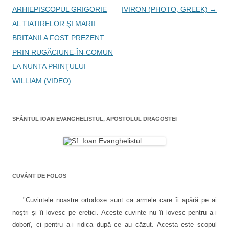
a
ARHIEPISCOPUL GRIGORIE
IVIRON (PHOTO, GREEK)
→
r
AL TIATIRELOR ŞI MARII
e
BRITANII A FOST PREZENT
î
PRIN RUGĂCIUNE-ÎN-COMUN
n
LA NUNTA PRINŢULUI
a
WILLIAM (VIDEO)
r
t
SFÂNTUL IOAN EVANGHELISTUL, APOSTOLUL DRAGOSTEI
i
c
o
l
CUVÂNT DE FOLOS
e
"Cuvintele noastre ortodoxe sunt ca armele care îi apără pe ai
noştri şi îi lovesc pe eretici. Aceste cuvinte nu îi lovesc pentru a-i
doborî, ci pentru a-i ridica după ce au căzut. Acesta este scopul