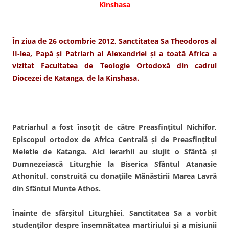
Kinshasa
În ziua de 26 octombrie 2012, Sanctitatea Sa Theodoros al
II-lea, Papă şi Patriarh al Alexandriei şi a toată Africa a
vizitat Facultatea de Teologie Ortodoxă din cadrul
Diocezei de Katanga, de la Kinshasa.
Patriarhul a fost însoţit de către Preasfinţitul Nichifor,
Episcopul ortodox de Africa Centrală şi de Preasfinţitul
Meletie de Katanga. Aici ierarhii au slujit o Sfântă şi
Dumnezeiască Liturghie la Biserica Sfântul Atanasie
Athonitul, construită cu donaţiile Mănăstirii Marea Lavră
din Sfântul Munte Athos.
Înainte de sfârşitul Liturghiei, Sanctitatea Sa a vorbit
studenţilor despre însemnătatea martiriului şi a misiunii