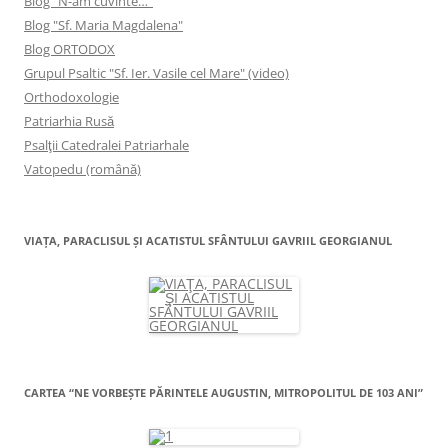
Blog "N-am cuvinte…"
Blog "Sf. Maria Magdalena"
Blog ORTODOX
Grupul Psaltic "Sf. Ier. Vasile cel Mare" (video)
Orthodoxologie
Patriarhia Rusă
Psalţii Catedralei Patriarhale
Vatopedu (română)
VIAŢA, PARACLISUL ŞI ACATISTUL SFÂNTULUI GAVRIIL GEORGIANUL
CARTEA “NE VORBEŞTE PĂRINTELE AUGUSTIN, MITROPOLITUL DE 103 ANI”