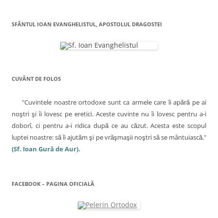
s
d
t
s
n
t
e
r
t
r
s
ă
r
a
ă
c
n
ă
n
h
o
n
SFÂNTUL IOAN EVANGHELISTUL, APOSTOLUL DRAGOSTEI
r
o
i
u
o
u
d
ă
u
ă
e
)
ă
t
)
î
)
n
i
t
r
c
-
o
CUVÂNT DE FOLOS
f
o
e
r
l
e
"Cuvintele noastre ortodoxe sunt ca armele care îi apără pe ai
a
e
s
noştri şi îi lovesc pe eretici. Aceste cuvinte nu îi lovesc pentru a-i
t
r
doborî, ci pentru a-i ridica după ce au căzut. Acesta este scopul
ă
n
luptei noastre: să îi ajutăm şi pe vrăşmaşii noştri să se mântuiască."
o
u
(Sf. Ioan Gură de Aur).
ă
)
FACEBOOK – PAGINA OFICIALĂ