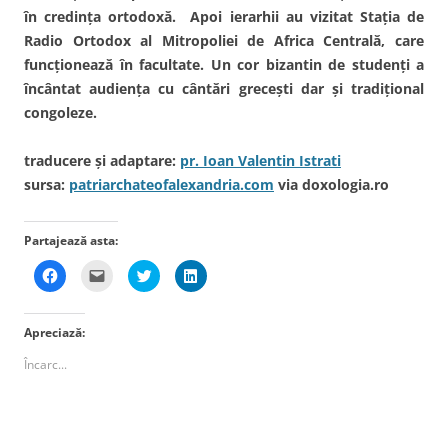
în credinţa ortodoxă. Apoi ierarhii au vizitat Staţia de
Radio Ortodox al Mitropoliei de Africa Centrală, care
funcţionează în facultate. Un cor bizantin de studenţi a
încântat audienţa cu cântări greceşti dar şi tradiţional
congoleze.
traducere şi adaptare:
pr. Ioan Valentin Istrati
sursa:
patriarchateofalexandria.com
via doxologia.ro
Partajează asta:
D
D
D
D
ă
ă
ă
ă
c
c
c
c
l
l
l
l
i
i
i
i
Apreciază:
c
c
c
c
p
p
p
p
e
e
e
e
Încarc...
n
n
n
n
t
t
t
t
r
r
r
r
u
u
u
u
a
a
a
a
p
t
p
p
a
r
a
a