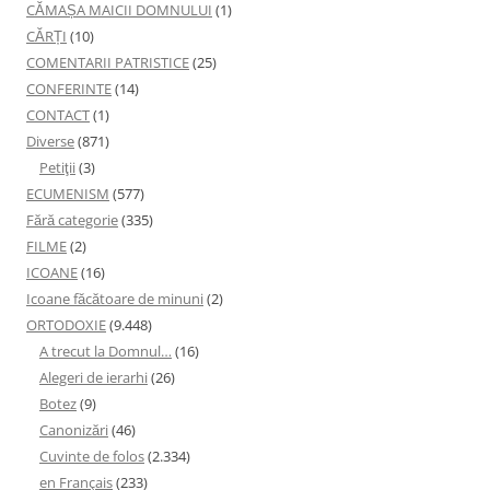
CĂMAȘA MAICII DOMNULUI
(1)
CĂRȚI
(10)
COMENTARII PATRISTICE
(25)
CONFERINTE
(14)
CONTACT
(1)
Diverse
(871)
Petiţii
(3)
ECUMENISM
(577)
Fără categorie
(335)
FILME
(2)
ICOANE
(16)
Icoane făcătoare de minuni
(2)
ORTODOXIE
(9.448)
A trecut la Domnul…
(16)
Alegeri de ierarhi
(26)
Botez
(9)
Canonizări
(46)
Cuvinte de folos
(2.334)
en Français
(233)