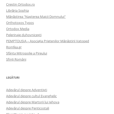
Creştin Ortodox.ro
Librăria Sophia
Mănăstirea "Naşterea Maicii Domnului"
Orthotoxos Typos
Ortodox Media
Pelerinaje duhovnicești
PEMPTOUSIA – Asociația Prietenilor Mănăstirii Vatoped
Romfea.gr
Sfânta Mitropolie a Pireului
Sfinţi Români
LEGĂTURI
Adevărul despre Adventişti
Adevărul despre cultul Evanghelic
Adevărul despre Martorii lui Iehova
Adevărul despre Penticostali