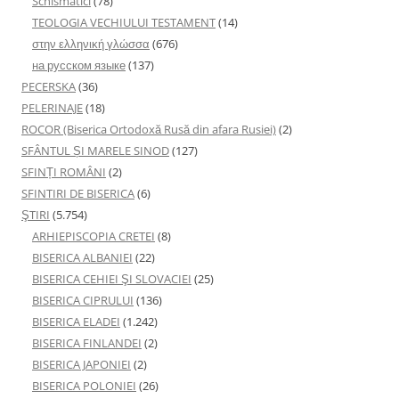
Schismatici
(78)
TEOLOGIA VECHIULUI TESTAMENT
(14)
στην ελληνική γλώσσα
(676)
на русском языке
(137)
PECERSKA
(36)
PELERINAJE
(18)
ROCOR (Biserica Ortodoxă Rusă din afara Rusiei)
(2)
SFÂNTUL ȘI MARELE SINOD
(127)
SFINȚI ROMÂNI
(2)
SFINTIRI DE BISERICA
(6)
ŞTIRI
(5.754)
ARHIEPISCOPIA CRETEI
(8)
BISERICA ALBANIEI
(22)
BISERICA CEHIEI ŞI SLOVACIEI
(25)
BISERICA CIPRULUI
(136)
BISERICA ELADEI
(1.242)
BISERICA FINLANDEI
(2)
BISERICA JAPONIEI
(2)
BISERICA POLONIEI
(26)