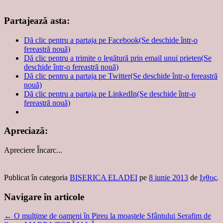
Partajează asta:
Dă clic pentru a partaja pe Facebook(Se deschide într-o
fereastră nouă)
Dă clic pentru a trimite o legătură prin email unui prieten(Se
deschide într-o fereastră nouă)
Dă clic pentru a partaja pe Twitter(Se deschide într-o fereastră
nouă)
Dă clic pentru a partaja pe LinkedIn(Se deschide într-o
fereastră nouă)
Apreciază:
Apreciere
Încarc...
Publicat în categoria
BISERICA ELADEI
pe
8 iunie 2013
de
Ιχθυς
.
Navigare în articole
←
O mulţime de oameni în Pireu la moaştele Sfântului Serafim de