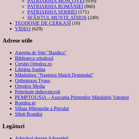
PATRIARHIA MOSCOVEI
(939)
PATRIARHIA ROMÂNIEI
(960)
PATRIARHIA SERBIEI
(171)
SFÂNTUL MUNTE ATHOS
(249)
TEODOSIE DE CERKASÎ
(10)
VIDEO
(629)
Adrese utile
Agenţia de Ştiri "Basilica"
Biblioteca ortodoxă
Creştin Ortodox.ro
Librăria Sophia
Mănăstirea "Naşterea Maicii Domnului"
Orthotoxos Typos
Ortodox Media
Pelerinaje duhovnicești
PEMPTOUSIA – Asociația Prietenilor Mănăstirii Vatoped
Romfea.gr
Sfânta Mitropolie a Pireului
Sfinţi Români
Legături
Adevărul despre Adventişti