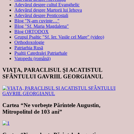
Adevărul despre cultul Evanghelic
Adevărul despre Martorii lui Iehova
Adevărul despre Penticostali
Blog "N-am cuvinte…"
Blog "Sf. Maria Magdalena"
Blog ORTODOX
Grupul Psaltic "Sf. Ier. Vasile cel Mare" (video)
Orthodoxologie
Patriarhia Rusă
Psalţii Catedralei Patriarhale
Vatopedu (română)
VIAŢA, PARACLISUL ŞI ACATISTUL
SFÂNTULUI GAVRIIL GEORGIANUL
Cartea “Ne vorbeşte Părintele Augustin,
Mitropolitul de 103 ani”