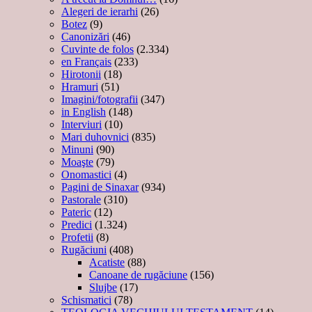
Alegeri de ierarhi
(26)
Botez
(9)
Canonizări
(46)
Cuvinte de folos
(2.334)
en Français
(233)
Hirotonii
(18)
Hramuri
(51)
Imagini/fotografii
(347)
in English
(148)
Interviuri
(10)
Mari duhovnici
(835)
Minuni
(90)
Moaşte
(79)
Onomastici
(4)
Pagini de Sinaxar
(934)
Pastorale
(310)
Pateric
(12)
Predici
(1.324)
Profetii
(8)
Rugăciuni
(408)
Acatiste
(88)
Canoane de rugăciune
(156)
Slujbe
(17)
Schismatici
(78)