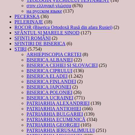
TEOLOGIA VECHIULUI TESTAMENT
(14)
στην ελληνική γλώσσα
(676)
на русском языке
(137)
PECERSKA
(36)
PELERINAJE
(18)
ROCOR (Biserica Ortodoxă Rusă din afara Rusiei)
(2)
SFÂNTUL ȘI MARELE SINOD
(127)
SFINȚI ROMÂNI
(2)
SFINTIRI DE BISERICA
(6)
ŞTIRI
(5.754)
ARHIEPISCOPIA CRETEI
(8)
BISERICA ALBANIEI
(22)
BISERICA CEHIEI ŞI SLOVACIEI
(25)
BISERICA CIPRULUI
(136)
BISERICA ELADEI
(1.242)
BISERICA FINLANDEI
(2)
BISERICA JAPONIEI
(2)
BISERICA POLONIEI
(26)
BISERICA UCRAINEI
(771)
PATRIARHIA ALEXANDRIEI
(139)
PATRIARHIA ANTIOHIEI
(166)
PATRIARHIA BULGARIEI
(139)
PATRIARHIA ECUMENICĂ
(334)
PATRIARHIA GEORGIEI
(105)
PATRIARHIA IERUSALIMULUI
(251)