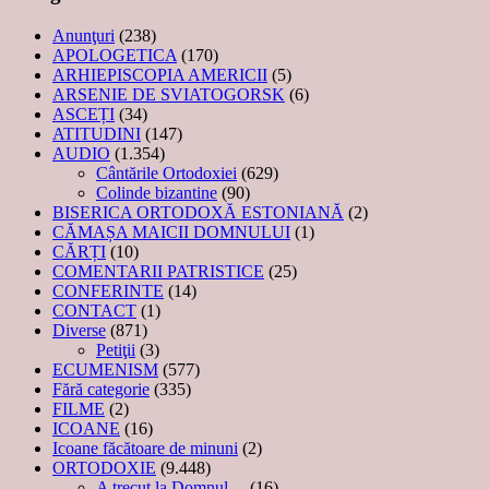
Anunţuri
(238)
APOLOGETICA
(170)
ARHIEPISCOPIA AMERICII
(5)
ARSENIE DE SVIATOGORSK
(6)
ASCEȚI
(34)
ATITUDINI
(147)
AUDIO
(1.354)
Cântările Ortodoxiei
(629)
Colinde bizantine
(90)
BISERICA ORTODOXĂ ESTONIANĂ
(2)
CĂMAȘA MAICII DOMNULUI
(1)
CĂRȚI
(10)
COMENTARII PATRISTICE
(25)
CONFERINTE
(14)
CONTACT
(1)
Diverse
(871)
Petiţii
(3)
ECUMENISM
(577)
Fără categorie
(335)
FILME
(2)
ICOANE
(16)
Icoane făcătoare de minuni
(2)
ORTODOXIE
(9.448)
A trecut la Domnul…
(16)