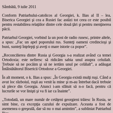
Sâmbătă, 9 iulie 2011
Conform Patriarhului-catolicos al Georgiei, k. Ilias al II – lea,
Biserica Georgiei şi cea a Rusiei fac astăzi tot ceea ce este posibil
pentru restabilirea relaţiilor dintre cele două ţări şi pentru menţinerea
păcii.
Patriarhul Georgiei, vorbind la un post de radio rusesc, printre altele,
a spus: „Fac un apel poporului rus. Sunteţi oameni credincioşi şi
buni, sunteţi înţelepţi şi aveţi o mare istorie ca popor”.
„Reconcilierea dintre Rusia şi Georgia s-a realizat având ca temei
Ortodoxia; este nefiresc să ridicăm sabia unul asupra celuilalt.
Trebuie să ne pocăim şi să ne iertăm unul pe celălalt”, a adăugat
Întâistătătorul Bisericii Ortodoxe a Georgiei.
În alt moment, o k. Ilias a spus: „În Georgia există mulţi ruşi. Când a
avut loc războiul, ruşii au venit la mine şi m-au întrebat dacă trebuie
să plece din Georgia. Atunci i-am sfătuit să n-o facă, pentru că
lucrurile se vor linişti şi va fi iar ca înainte”.
„Totodată, un mare număr de cetăţeni georgieni trăiesc în Rusia, se
simt bine, cu excepţia cazului de expulzare. Aceasta a fost de
asemenea o greşeală, dar să nu o mai amintim”, a subliniat Patriarhul