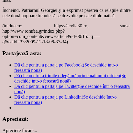
Ilias.
Încheind, Patriarhul Georgiei şi-a exprimat părerea că relaţiile dintre
cele două popoare trebuie să se dezvolte pe cale diplomatică.
(traducere: https://acvila30.ro, sursa:
http://www.romfea.gr/index.php?
option=com_content&view=article&id=8615:–q—–
q&catid=33:2009-12-18-08-37-34)
Partajează asta:
Dă clic pentru a partaja pe Facebook(Se deschide într-o
fereastră nouă)
Dă clic pentru a trimite o legătură prin email unui prieten(Se
deschide într-o fereastră nouă)
Dă clic pentru a partaja pe Twitter(Se deschide într-o fereastră
nouă)
Dă clic pentru a partaja pe LinkedIn(Se deschide într-o
fereastră nouă)
Apreciază:
Apreciere
Încarc...