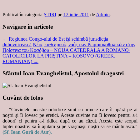
Publicat în categoria
ŞTIRI
pe
12 iulie 2011
de
Admin
.
Navigare în articole
←
Regiunea Congo-ului de Est îşi schimbă jurisdicţia
duhovnicească
Νέος καθεδρικός ναός των Ρωμαιοκαθολικών στην
Πρίστινα του Κοσόβου – NOUA CATEDRALA A ROMANO-
CATOLICILOR LA PRIŞTINA – KOSOVO (GREEK,
ROMANIAN)
→
Sfântul Ioan Evanghelistul, Apostolul dragostei
Cuvânt de folos
"Cuvintele noastre ortodoxe sunt ca armele care îi apără pe ai
noştri şi îi lovesc pe eretici. Aceste cuvinte nu îi lovesc pentru a-i
doborî, ci pentru a-i ridica după ce au căzut. Acesta este scopul
luptei noastre: să îi ajutăm şi pe vrăşmaşii noştri să se mântuiască."
(Sf. Ioan Gură de Aur).