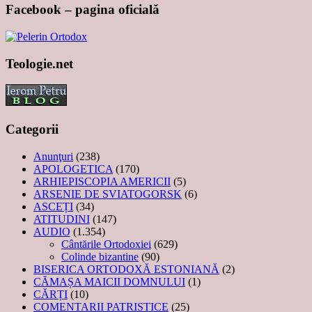
Facebook – pagina oficială
Teologie.net
Categorii
Anunţuri
(238)
APOLOGETICA
(170)
ARHIEPISCOPIA AMERICII
(5)
ARSENIE DE SVIATOGORSK
(6)
ASCEȚI
(34)
ATITUDINI
(147)
AUDIO
(1.354)
Cântările Ortodoxiei
(629)
Colinde bizantine
(90)
BISERICA ORTODOXĂ ESTONIANĂ
(2)
CĂMAȘA MAICII DOMNULUI
(1)
CĂRȚI
(10)
COMENTARII PATRISTICE
(25)