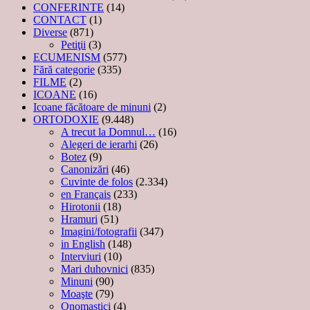
CONFERINTE
(14)
CONTACT
(1)
Diverse
(871)
Petiţii
(3)
ECUMENISM
(577)
Fără categorie
(335)
FILME
(2)
ICOANE
(16)
Icoane făcătoare de minuni
(2)
ORTODOXIE
(9.448)
A trecut la Domnul…
(16)
Alegeri de ierarhi
(26)
Botez
(9)
Canonizări
(46)
Cuvinte de folos
(2.334)
en Français
(233)
Hirotonii
(18)
Hramuri
(51)
Imagini/fotografii
(347)
in English
(148)
Interviuri
(10)
Mari duhovnici
(835)
Minuni
(90)
Moaşte
(79)
Onomastici
(4)