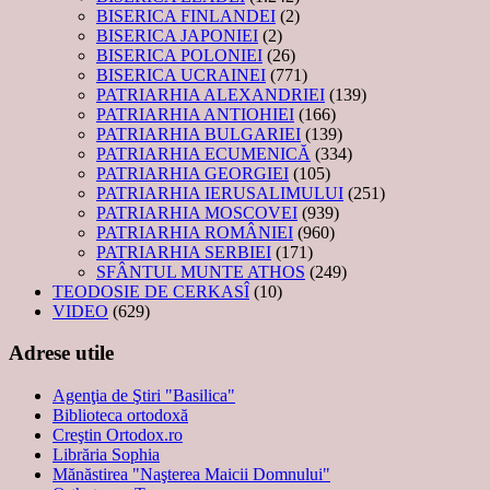
BISERICA FINLANDEI
(2)
BISERICA JAPONIEI
(2)
BISERICA POLONIEI
(26)
BISERICA UCRAINEI
(771)
PATRIARHIA ALEXANDRIEI
(139)
PATRIARHIA ANTIOHIEI
(166)
PATRIARHIA BULGARIEI
(139)
PATRIARHIA ECUMENICĂ
(334)
PATRIARHIA GEORGIEI
(105)
PATRIARHIA IERUSALIMULUI
(251)
PATRIARHIA MOSCOVEI
(939)
PATRIARHIA ROMÂNIEI
(960)
PATRIARHIA SERBIEI
(171)
SFÂNTUL MUNTE ATHOS
(249)
TEODOSIE DE CERKASÎ
(10)
VIDEO
(629)
Adrese utile
Agenţia de Ştiri "Basilica"
Biblioteca ortodoxă
Creştin Ortodox.ro
Librăria Sophia
Mănăstirea "Naşterea Maicii Domnului"