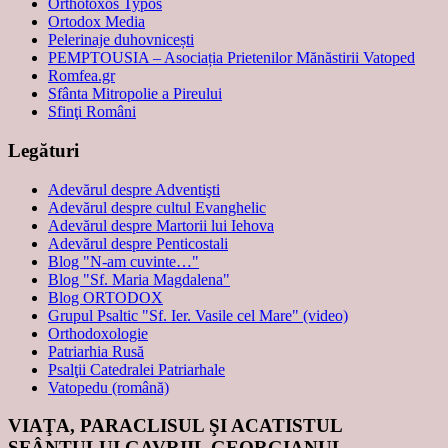
Orthotoxos Typos
Ortodox Media
Pelerinaje duhovnicești
PEMPTOUSIA – Asociația Prietenilor Mănăstirii Vatoped
Romfea.gr
Sfânta Mitropolie a Pireului
Sfinţi Români
Legături
Adevărul despre Adventişti
Adevărul despre cultul Evanghelic
Adevărul despre Martorii lui Iehova
Adevărul despre Penticostali
Blog "N-am cuvinte…"
Blog "Sf. Maria Magdalena"
Blog ORTODOX
Grupul Psaltic "Sf. Ier. Vasile cel Mare" (video)
Orthodoxologie
Patriarhia Rusă
Psalţii Catedralei Patriarhale
Vatopedu (română)
VIAŢA, PARACLISUL ŞI ACATISTUL
SFÂNTULUI GAVRIIL GEORGIANUL