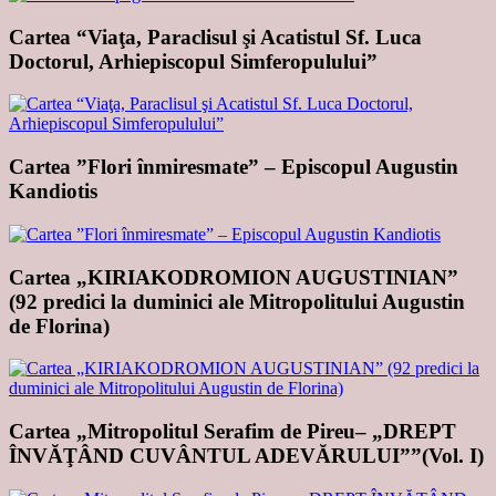
Cartea “Viaţa, Paraclisul şi Acatistul Sf. Luca
Doctorul, Arhiepiscopul Simferopulului”
Cartea ”Flori înmiresmate” – Episcopul Augustin
Kandiotis
Cartea „KIRIAKODROMION AUGUSTINIAN”
(92 predici la duminici ale Mitropolitului Augustin
de Florina)
Cartea „Mitropolitul Serafim de Pireu– „DREPT
ÎNVĂŢÂND CUVÂNTUL ADEVĂRULUI””(Vol. I)