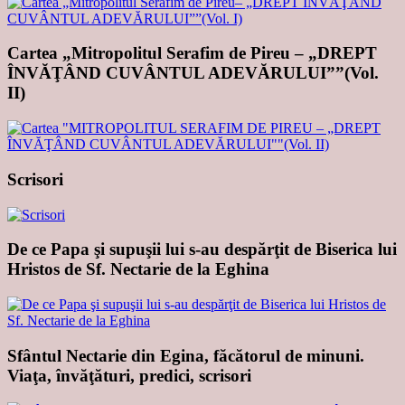
Cartea „Mitropolitul Serafim de Pireu – „DREPT
ÎNVĂŢÂND CUVÂNTUL ADEVĂRULUI””(Vol.
II)
Scrisori
De ce Papa şi supuşii lui s-au despărţit de Biserica lui
Hristos de Sf. Nectarie de la Eghina
Sfântul Nectarie din Egina, făcătorul de minuni.
Viaţa, învăţături, predici, scrisori