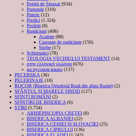
Pagini de Sinaxar
(934)
Pastorale
(310)
Pateric
(12)
Predici
(1.324)
Profetii
(8)
Rugăciuni
(408)
Acatiste
(88)
Canoane de rugăciune
(156)
Slujbe
(17)
Schismatici
(78)
TEOLOGIA VECHIULUI TESTAMENT
(14)
στην ελληνική γλώσσα
(676)
на русском языке
(137)
PECERSKA
(36)
PELERINAJE
(18)
ROCOR (Biserica Ortodoxă Rusă din afara Rusiei)
(2)
SFÂNTUL ȘI MARELE SINOD
(127)
SFINȚI ROMÂNI
(2)
SFINTIRI DE BISERICA
(6)
ŞTIRI
(5.754)
ARHIEPISCOPIA CRETEI
(8)
BISERICA ALBANIEI
(22)
BISERICA CEHIEI ŞI SLOVACIEI
(25)
BISERICA CIPRULUI
(136)
BISERICA ELADEI
(1.242)