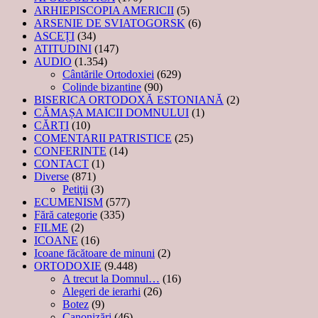
ARHIEPISCOPIA AMERICII
(5)
ARSENIE DE SVIATOGORSK
(6)
ASCEȚI
(34)
ATITUDINI
(147)
AUDIO
(1.354)
Cântările Ortodoxiei
(629)
Colinde bizantine
(90)
BISERICA ORTODOXĂ ESTONIANĂ
(2)
CĂMAȘA MAICII DOMNULUI
(1)
CĂRȚI
(10)
COMENTARII PATRISTICE
(25)
CONFERINTE
(14)
CONTACT
(1)
Diverse
(871)
Petiţii
(3)
ECUMENISM
(577)
Fără categorie
(335)
FILME
(2)
ICOANE
(16)
Icoane făcătoare de minuni
(2)
ORTODOXIE
(9.448)
A trecut la Domnul…
(16)
Alegeri de ierarhi
(26)
Botez
(9)
Canonizări
(46)