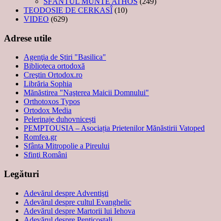
SFÂNTUL MUNTE ATHOS
(249)
TEODOSIE DE CERKASÎ
(10)
VIDEO
(629)
Adrese utile
Agenţia de Ştiri "Basilica"
Biblioteca ortodoxă
Creştin Ortodox.ro
Librăria Sophia
Mănăstirea "Naşterea Maicii Domnului"
Orthotoxos Typos
Ortodox Media
Pelerinaje duhovnicești
PEMPTOUSIA – Asociația Prietenilor Mănăstirii Vatoped
Romfea.gr
Sfânta Mitropolie a Pireului
Sfinţi Români
Legături
Adevărul despre Adventişti
Adevărul despre cultul Evanghelic
Adevărul despre Martorii lui Iehova
Adevărul despre Penticostali