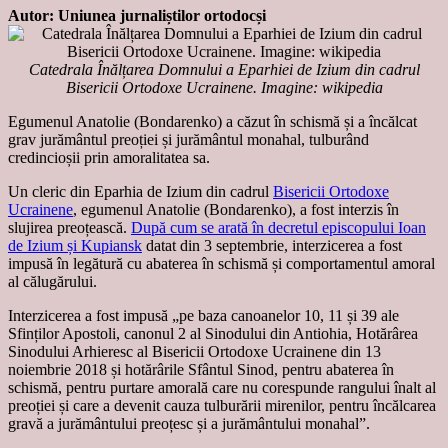
Autor: Uniunea jurnaliștilor ortodocși
Catedrala Înălțarea Domnului a Eparhiei de Izium din cadrul
Bisericii Ortodoxe Ucrainene. Imagine: wikipedia
Egumenul Anatolie (Bondarenko) a căzut în schismă și a încălcat
grav jurământul preoției și jurământul monahal, tulburând
credincioșii prin amoralitatea sa.
Un cleric din Eparhia de Izium din cadrul
Bisericii Ortodoxe
Ucrainene
, egumenul Anatolie (Bondarenko), a fost interzis în
slujirea preoțească.
După cum se arată în decretul episcopului Ioan
de Izium și Kupiansk
datat din 3 septembrie, interzicerea a fost
impusă în legătură cu abaterea în schismă și comportamentul amoral
al călugărului.
Interzicerea a fost impusă „pe baza canoanelor 10, 11 și 39 ale
Sfinților Apostoli, canonul 2 al Sinodului din Antiohia, Hotărârea
Sinodului Arhieresc al Bisericii Ortodoxe Ucrainene din 13
noiembrie 2018 și hotărârile Sfântul Sinod, pentru abaterea în
schismă, pentru purtare amorală care nu corespunde rangului înalt al
preoției și care a devenit cauza tulburării mirenilor, pentru încălcarea
gravă a jurământului preoțesc și a jurământului monahal”.