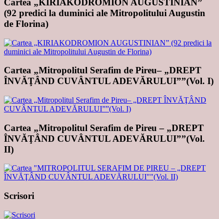
Cartea „KIRIAKODROMION AUGUSTINIAN”
(92 predici la duminici ale Mitropolitului Augustin
de Florina)
Cartea „Mitropolitul Serafim de Pireu– „DREPT
ÎNVĂŢÂND CUVÂNTUL ADEVĂRULUI””(Vol. I)
Cartea „Mitropolitul Serafim de Pireu – „DREPT
ÎNVĂŢÂND CUVÂNTUL ADEVĂRULUI””(Vol.
II)
Scrisori