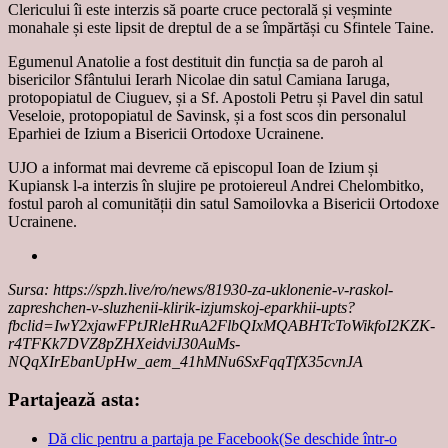
Clericului îi este interzis să poarte cruce pectorală și veșminte
monahale și este lipsit de dreptul de a se împărtăși cu Sfintele Taine.
Egumenul Anatolie a fost destituit din funcția sa de paroh al
bisericilor Sfântului Ierarh Nicolae din satul Camiana Iaruga,
protopopiatul de Ciuguev, și a Sf. Apostoli Petru și Pavel din satul
Veseloie, protopopiatul de Savinsk, și a fost scos din personalul
Eparhiei de Izium a Bisericii Ortodoxe Ucrainene.
UJO a informat mai devreme că episcopul Ioan de Izium și
Kupiansk l-a interzis în slujire pe protoiereul Andrei Chelombitko,
fostul paroh al comunității din satul Samoilovka a Bisericii Ortodoxe
Ucrainene.
Sursa: https://spzh.live/ro/news/81930-za-uklonenie-v-raskol-
zapreshchen-v-sluzhenii-klirik-izjumskoj-eparkhii-upts?
fbclid=IwY2xjawFPtJRleHRuA2FlbQIxMQABHTcToWikfoI2KZK-
r4TFKk7DVZ8pZHXeidviJ30AuMs-
NQqXIrEbanUpHw_aem_41hMNu6SxFqqTfX35cvnJA
Partajează asta:
Dă clic pentru a partaja pe Facebook(Se deschide într-o