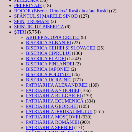
PECERSKA
(36)
PELERINAJE
(18)
ROCOR (Biserica Ortodoxă Rusă din afara Rusiei)
(2)
SFÂNTUL ȘI MARELE SINOD
(127)
SFINȚI ROMÂNI
(2)
SFINTIRI DE BISERICA
(6)
ŞTIRI
(5.754)
ARHIEPISCOPIA CRETEI
(8)
BISERICA ALBANIEI
(22)
BISERICA CEHIEI ŞI SLOVACIEI
(25)
BISERICA CIPRULUI
(136)
BISERICA ELADEI
(1.242)
BISERICA FINLANDEI
(2)
BISERICA JAPONIEI
(2)
BISERICA POLONIEI
(26)
BISERICA UCRAINEI
(771)
PATRIARHIA ALEXANDRIEI
(139)
PATRIARHIA ANTIOHIEI
(166)
PATRIARHIA BULGARIEI
(139)
PATRIARHIA ECUMENICĂ
(334)
PATRIARHIA GEORGIEI
(105)
PATRIARHIA IERUSALIMULUI
(251)
PATRIARHIA MOSCOVEI
(939)
PATRIARHIA ROMÂNIEI
(960)
PATRIARHIA SERBIEI
(171)