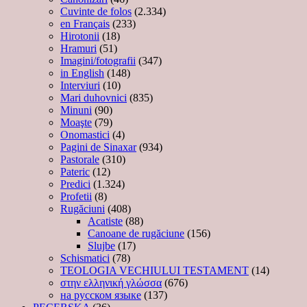
Cuvinte de folos
(2.334)
en Français
(233)
Hirotonii
(18)
Hramuri
(51)
Imagini/fotografii
(347)
in English
(148)
Interviuri
(10)
Mari duhovnici
(835)
Minuni
(90)
Moaşte
(79)
Onomastici
(4)
Pagini de Sinaxar
(934)
Pastorale
(310)
Pateric
(12)
Predici
(1.324)
Profetii
(8)
Rugăciuni
(408)
Acatiste
(88)
Canoane de rugăciune
(156)
Slujbe
(17)
Schismatici
(78)
TEOLOGIA VECHIULUI TESTAMENT
(14)
στην ελληνική γλώσσα
(676)
на русском языке
(137)