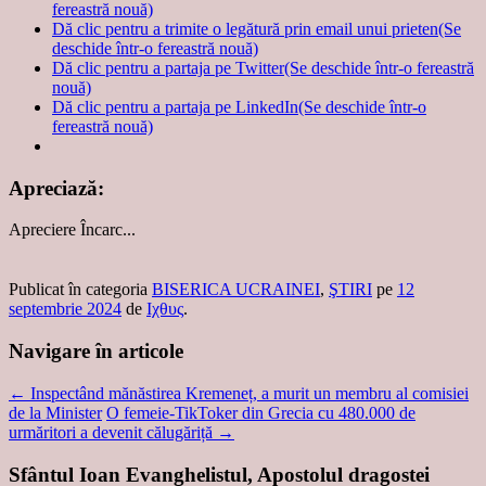
fereastră nouă)
Dă clic pentru a trimite o legătură prin email unui prieten(Se
deschide într-o fereastră nouă)
Dă clic pentru a partaja pe Twitter(Se deschide într-o fereastră
nouă)
Dă clic pentru a partaja pe LinkedIn(Se deschide într-o
fereastră nouă)
Apreciază:
Apreciere
Încarc...
Publicat în categoria
BISERICA UCRAINEI
,
ŞTIRI
pe
12
septembrie 2024
de
Ιχθυς
.
Navigare în articole
←
Inspectând mănăstirea Kremeneț, a murit un membru al comisiei
de la Minister
O femeie-TikToker din Grecia cu 480.000 de
urmăritori a devenit călugăriță
→
Sfântul Ioan Evanghelistul, Apostolul dragostei