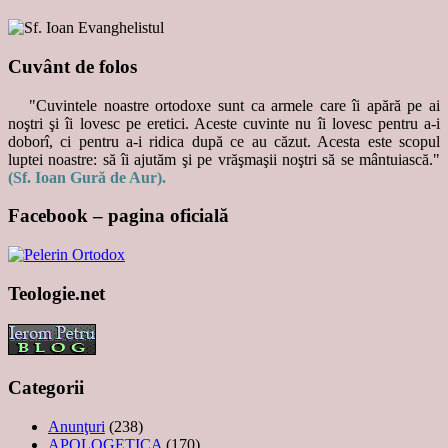
Cuvânt de folos
"Cuvintele noastre ortodoxe sunt ca armele care îi apără pe ai
noştri şi îi lovesc pe eretici. Aceste cuvinte nu îi lovesc pentru a-i
doborî, ci pentru a-i ridica după ce au căzut. Acesta este scopul
luptei noastre: să îi ajutăm şi pe vrăşmaşii noştri să se mântuiască."
(Sf. Ioan Gură de Aur).
Facebook – pagina oficială
Teologie.net
Categorii
Anunţuri
(238)
APOLOGETICA
(170)