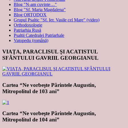
Blog "N-am cuvinte…"
Blog "Sf. Maria Magdalena"
Blog ORTODOX
Grupul Psaltic "Sf. Ier. Vasile cel Mare" (video)
Orthodoxologie
Patriarhia Rusă
Psalţii Catedralei Patriarhale
Vatopedu (română)
VIAŢA, PARACLISUL ŞI ACATISTUL
SFÂNTULUI GAVRIIL GEORGIANUL
Cartea “Ne vorbeşte Părintele Augustin,
Mitropolitul de 103 ani”
Cartea “Ne vorbeşte Părintele Augustin,
Mitropolitul de 104 ani”