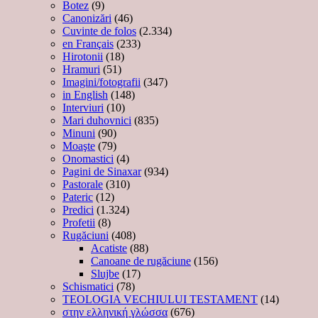
Botez
(9)
Canonizări
(46)
Cuvinte de folos
(2.334)
en Français
(233)
Hirotonii
(18)
Hramuri
(51)
Imagini/fotografii
(347)
in English
(148)
Interviuri
(10)
Mari duhovnici
(835)
Minuni
(90)
Moaşte
(79)
Onomastici
(4)
Pagini de Sinaxar
(934)
Pastorale
(310)
Pateric
(12)
Predici
(1.324)
Profetii
(8)
Rugăciuni
(408)
Acatiste
(88)
Canoane de rugăciune
(156)
Slujbe
(17)
Schismatici
(78)
TEOLOGIA VECHIULUI TESTAMENT
(14)
στην ελληνική γλώσσα
(676)