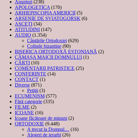
Anunţuri
(238)
APOLOGETICA
(170)
ARHIEPISCOPIA AMERICII
(5)
ARSENIE DE SVIATOGORSK
(6)
ASCEȚI
(34)
ATITUDINI
(147)
AUDIO
(1.354)
Cântările Ortodoxiei
(629)
Colinde bizantine
(90)
BISERICA ORTODOXĂ ESTONIANĂ
(2)
CĂMAȘA MAICII DOMNULUI
(1)
CĂRȚI
(10)
COMENTARII PATRISTICE
(25)
CONFERINTE
(14)
CONTACT
(1)
Diverse
(871)
Petiţii
(3)
ECUMENISM
(577)
Fără categorie
(335)
FILME
(2)
ICOANE
(16)
Icoane făcătoare de minuni
(2)
ORTODOXIE
(9.448)
A trecut la Domnul…
(16)
Alegeri de ierarhi
(26)