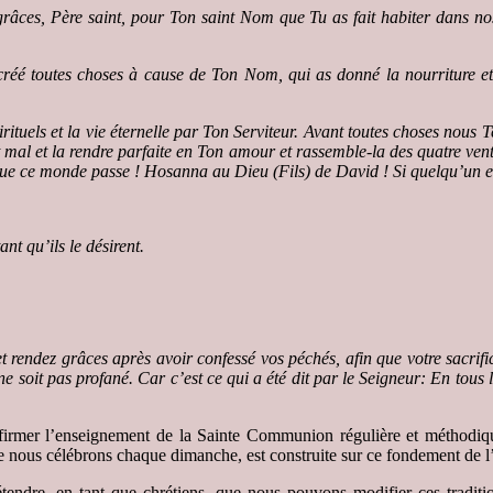
grâces, Père saint, pour Ton saint Nom que Tu as fait habiter dans n
 créé toutes choses à cause de Ton Nom, qui as donné la nourriture et
tuels et la vie éternelle par Ton Serviteur.
Avant toutes choses nous Te
t mal et la rendre parfaite en Ton amour et rassemble-la des quatre ven
ue ce monde passe ! Hosanna au Dieu (Fils) de David ! Si quelqu’un est s
nt qu’ils le désirent.
t rendez grâces après avoir confessé vos péchés, afin que votre sacrifi
e ne soit pas profané. Car c’est ce qui a été dit par le Seigneur: En tous
rmer l’enseignement de la Sainte Communion régulière et méthodique.
que nous célébrons chaque dimanche, est construite sur ce fondement de l
étendre, en tant que chrétiens, que nous pouvons modifier ces tradit