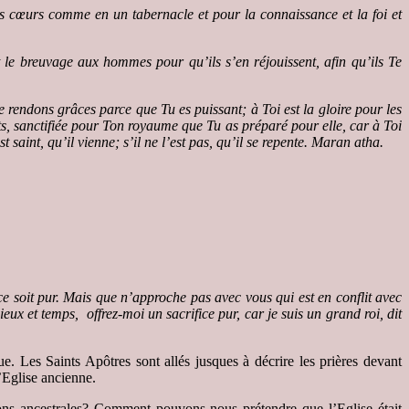
os cœurs comme en un tabernacle et pour la connaissance et la foi et
 le breuvage aux hommes pour qu’ils s’en réjouissent, afin qu’ils Te
 rendons grâces parce que Tu es puissant; à Toi est la gloire pour les
ts, sanctifiée pour Ton royaume que Tu as préparé pour elle, car à Toi
aint, qu’il vienne; s’il ne l’est pas, qu’il se repente. Maran atha.
ce soit pur. Mais que n’approche pas avec vous qui est en conflit avec
 lieux et temps, offrez-moi un
sacrifice
pur, car je suis un grand roi, dit
 Les Saints Apôtres sont allés jusques à décrire les prières devant
’Eglise ancienne.
ions ancestrales? Comment pouvons-nous prétendre que l’Eglise était