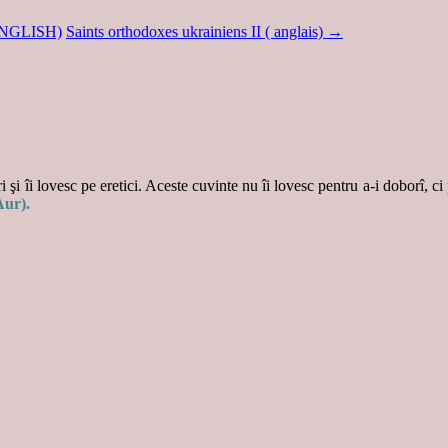
ENGLISH)
Saints orthodoxes ukrainiens II ( anglais)
→
 şi îi lovesc pe eretici. Aceste cuvinte nu îi lovesc pentru a-i doborî, ci
Aur).