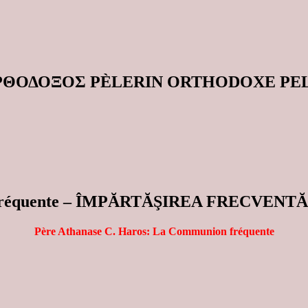
ΟΡΘΟΔΟΞΟΣ PÈLERIN ORTHODOXE P
on fréquente – ÎMPĂRTĂŞIREA FRECVENT
Père Athanase C. Haros: La Communion fréquente