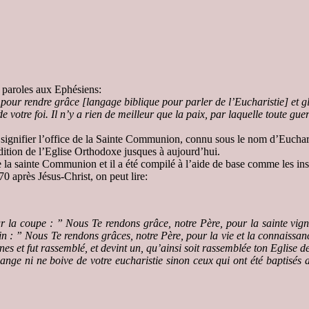
es paroles aux Ephésiens:
 pour rendre grâce [langage biblique pour parler de l’Eucharistie] et g
 votre foi. Il n’y a rien de meilleur que la paix, par laquelle toute guerr
ignifier l’office de la Sainte Communion, connu sous le nom d’Eucharist
adition de l’Eglise Orthodoxe jusques à aujourd’hui.
e la sainte Communion et il a été compilé à l’aide de base comme les in
70 après Jésus-Christ, on peut lire:
ur la coupe :
” Nous Te rendons grâce, notre Père, pour la sainte vig
in : ” Nous Te rendons grâces, notre Père, pour la vie et la connaissanc
es et fut rassemblé, et devint un, qu’ainsi soit rassemblée ton Eglise d
ge ni ne boive de votre eucharistie sinon ceux qui ont été baptisés 