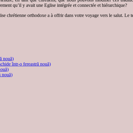
ement qu’il y avait une Eglise intégrée et connectée et hiérarchique?
se chrétienne orthodoxe a à offrir dans votre voyage vers le salut. Le 
ră nouă)
schide într-o fereastră nouă)
nouă)
ă nouă)