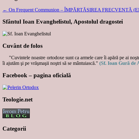
←
On Frequent Communion – ÎMPĂRTĂŞIREA FRECVENTĂ (
Sfântul Ioan Evanghelistul, Apostolul dragostei
Cuvânt de folos
"Cuvintele noastre ortodoxe sunt ca armele care îi apără pe ai noştri
îi ajutăm şi pe vrăşmaşii noştri să se mântuiască."
(Sf. Ioan Gură de 
Facebook – pagina oficială
Teologie.net
Categorii