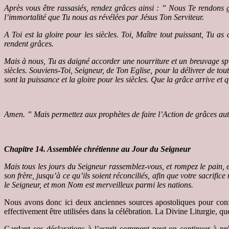
Après vous être rassasiés, rendez grâces ainsi : ” Nous Te rendons 
l’immortalité que Tu nous as révélées par Jésus Ton Serviteur.
A Toi est la gloire pour les siècles.
Toi, Maître tout puissant, Tu as
rendent grâces.
Mais à nous, Tu as daigné accorder une nourriture et un breuvage spiri
siècles.
Souviens-Toi, Seigneur, de Ton Eglise, pour la délivrer de tou
sont la puissance et la gloire pour les siècles.
Que la grâce arrive et q
Amen. ”
Mais permettez aux prophètes de faire l’Action de grâces auta
Chapitre 14. Assemblée chrétienne au Jour du Seigneur
Mais tous les jours du Seigneur rassemblez-vous, et rompez le pain, e
son frère, jusqu’à ce qu’ils soient réconciliés, afin que votre sacrific
le Seigneur, et mon Nom est merveilleux parmi les nations.
Nous avons donc ici deux anciennes sources apostoliques pour confi
effectivement être utilisées dans la célébration. La Divine Liturgie, 
Gardant ces déclarations à l’esprit comment peut-on continuer à pr