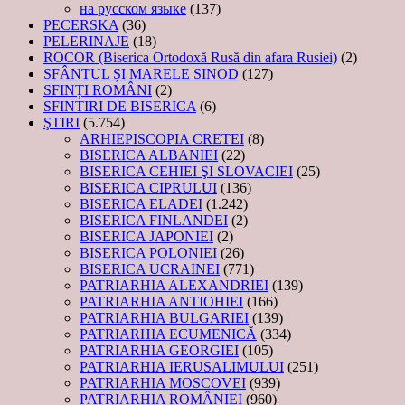
на русском языке
(137)
PECERSKA
(36)
PELERINAJE
(18)
ROCOR (Biserica Ortodoxă Rusă din afara Rusiei)
(2)
SFÂNTUL ȘI MARELE SINOD
(127)
SFINȚI ROMÂNI
(2)
SFINTIRI DE BISERICA
(6)
ŞTIRI
(5.754)
ARHIEPISCOPIA CRETEI
(8)
BISERICA ALBANIEI
(22)
BISERICA CEHIEI ŞI SLOVACIEI
(25)
BISERICA CIPRULUI
(136)
BISERICA ELADEI
(1.242)
BISERICA FINLANDEI
(2)
BISERICA JAPONIEI
(2)
BISERICA POLONIEI
(26)
BISERICA UCRAINEI
(771)
PATRIARHIA ALEXANDRIEI
(139)
PATRIARHIA ANTIOHIEI
(166)
PATRIARHIA BULGARIEI
(139)
PATRIARHIA ECUMENICĂ
(334)
PATRIARHIA GEORGIEI
(105)
PATRIARHIA IERUSALIMULUI
(251)
PATRIARHIA MOSCOVEI
(939)
PATRIARHIA ROMÂNIEI
(960)