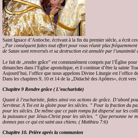
Saint Ignace d’Antioche, écrivant à la fin du premier siècle, a écrit c
„Par conséquent
faites
tout effort pour vous réunir plus fréquemment
de Satan sont renversés et sa destruction est annulée par l’unanimité de
Le fait de „rendre grâce” est communément compris par l’Église pour s
dimanches dans l’Eglise apostolique, et il continue d’être la sainte Tr
Aujourd’hui, l’office que nous appelons Divine Liturgie est l’office d
Dans les chapitres 9, 10 et 14 de la „Didachè des Apôtres», écrit vers 
Chapitre
9 Rendre grâce ( L’eucharistie)
Quant à l’eucharistie, faites ainsi vos actions de grâce. D’abord po
Serviteur. A Toi est la gloire pour les siècles. ”
Pour la fraction du pa
pour les siècles.
De même que ce pain rompu fut dispersé sur les collin
la puissance par Jésus-Christ pour les siècles. ”
Que personne ne man
donnez pas ce qui est saint aux chiens. ( Matthieu 7:6)
Chapitre 10. Prière après la communion