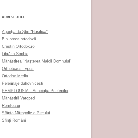
ADRESE UTILE
Agenţia de Ştiri "Basilica"
Biblioteca ortodoxă
Creştin Ortodox.ro
Librăria Sophia
Mănăstirea "Naşterea Maicii Domnului"
Orthotoxos Typos
Ortodox Media
Pelerinaje duhovnicești
PEMPTOUSIA – Asociația Prietenilor
Mănăstirii Vatoped
Romfea.gr
Sfânta Mitropolie a Pireului
Sfinţi Români