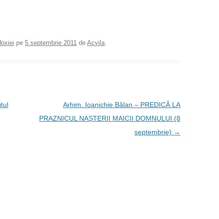
doxiei
pe
5 septembrie 2011
de
Acvila
.
tul
Arhim. Ioanichie Bălan – PREDICĂ LA
PRAZNICUL NAȘTERII MAICII DOMNULUI (8
septembrie)
→