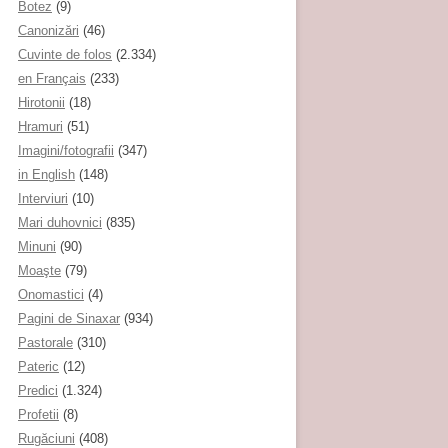
Botez
(9)
Canonizări
(46)
Cuvinte de folos
(2.334)
en Français
(233)
Hirotonii
(18)
Hramuri
(51)
Imagini/fotografii
(347)
in English
(148)
Interviuri
(10)
Mari duhovnici
(835)
Minuni
(90)
Moaşte
(79)
Onomastici
(4)
Pagini de Sinaxar
(934)
Pastorale
(310)
Pateric
(12)
Predici
(1.324)
Profetii
(8)
Rugăciuni
(408)