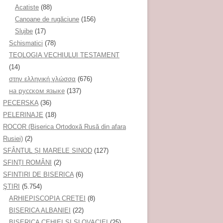
Acatiste
(88)
Canoane de rugăciune
(156)
Slujbe
(17)
Schismatici
(78)
TEOLOGIA VECHIULUI TESTAMENT
(14)
στην ελληνική γλώσσα
(676)
на русском языке
(137)
PECERSKA
(36)
PELERINAJE
(18)
ROCOR (Biserica Ortodoxă Rusă din afara
Rusiei)
(2)
SFÂNTUL ȘI MARELE SINOD
(127)
SFINȚI ROMÂNI
(2)
SFINTIRI DE BISERICA
(6)
ŞTIRI
(5.754)
ARHIEPISCOPIA CRETEI
(8)
BISERICA ALBANIEI
(22)
BISERICA CEHIEI ŞI SLOVACIEI
(25)