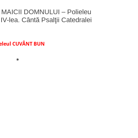
AICII DOMNULUI – Polieleu
V-lea. Cântă Psalţii Catedralei
ieleul CUVÂNT BUN
*