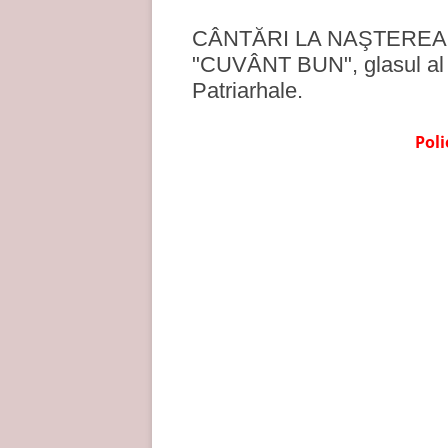
CÂNTĂRI LA NAŞTEREA M
"CUVÂNT BUN", glasul al I
Patriarhale.
Pol