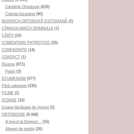
Cântările Ortodoxiei
(629)
Colinde bizantine
(90)
BISERICA ORTODOXĂ ESTONIANĂ
(2)
CĂMAȘA MAICII DOMNULUI
(1)
CĂRȚI
(10)
COMENTARII PATRISTICE
(25)
CONFERINTE
(14)
CONTACT
(1)
Diverse
(871)
Petiţii
(3)
ECUMENISM
(577)
Fără categorie
(335)
FILME
(2)
ICOANE
(16)
Icoane făcătoare de minuni
(2)
ORTODOXIE
(9.448)
A trecut la Domnul…
(16)
Alegeri de ierarhi
(26)