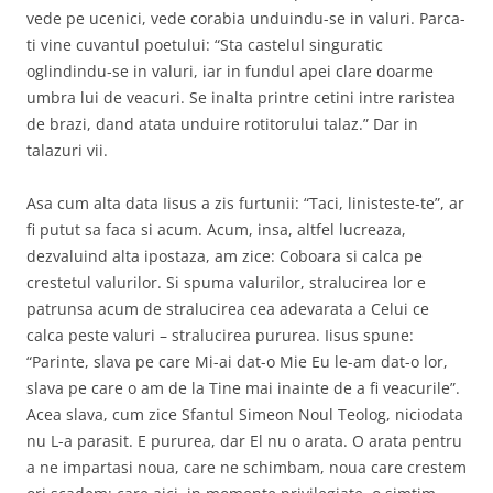
vede pe ucenici, vede corabia unduindu-se in valuri. Parca-
ti vine cuvantul poetului: “Sta castelul singuratic
oglindindu-se in valuri, iar in fundul apei clare doarme
umbra lui de veacuri. Se inalta printre cetini intre raristea
de brazi, dand atata unduire rotitorului talaz.” Dar in
talazuri vii.
Asa cum alta data Iisus a zis furtunii: “Taci, linisteste-te”, ar
fi putut sa faca si acum. Acum, insa, altfel lucreaza,
dezvaluind alta ipostaza, am zice: Coboara si calca pe
crestetul valurilor. Si spuma valurilor, stralucirea lor e
patrunsa acum de stralucirea cea adevarata a Celui ce
calca peste valuri – stralucirea pururea. Iisus spune:
“Parinte, slava pe care Mi-ai dat-o Mie Eu le-am dat-o lor,
slava pe care o am de la Tine mai inainte de a fi veacurile”.
Acea slava, cum zice Sfantul Simeon Noul Teolog, niciodata
nu L-a parasit. E pururea, dar El nu o arata. O arata pentru
a ne impartasi noua, care ne schimbam, noua care crestem