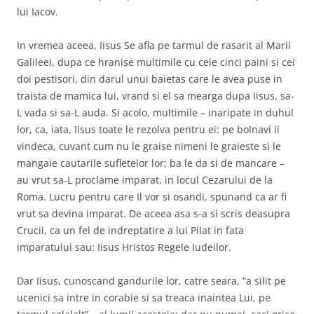
lui Iacov.
In vremea aceea, Iisus Se afla pe tarmul de rasarit al Marii
Galileei, dupa ce hranise multimile cu cele cinci paini si cei
doi pestisori, din darul unui baietas care le avea puse in
traista de mamica lui, vrand si el sa mearga dupa Iisus, sa-
L vada si sa-L auda. Si acolo, multimile – inaripate in duhul
lor, ca, iata, Iisus toate le rezolva pentru ei: pe bolnavi ii
vindeca, cuvant cum nu le graise nimeni le graieste si le
mangaie cautarile sufletelor lor; ba le da si de mancare –
au vrut sa-L proclame imparat, in locul Cezarului de la
Roma. Lucru pentru care Il vor si osandi, spunand ca ar fi
vrut sa devina imparat. De aceea asa s-a si scris deasupra
Crucii, ca un fel de indreptatire a lui Pilat in fata
imparatului sau: Iisus Hristos Regele Iudeilor.
Dar Iisus, cunoscand gandurile lor, catre seara, “a silit pe
ucenici sa intre in corabie si sa treaca inaintea Lui, pe