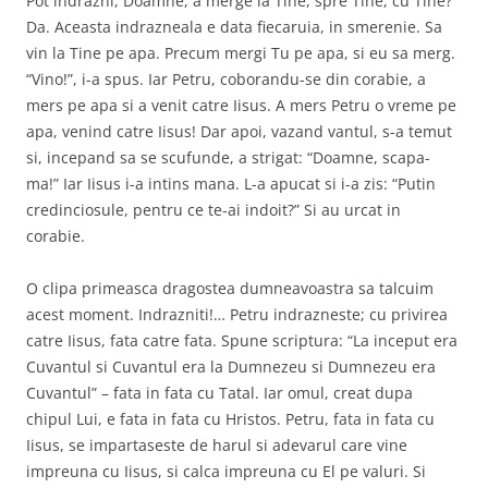
Pot indrazni, Doamne, a merge la Tine, spre Tine, cu Tine?
Da. Aceasta indrazneala e data fiecaruia, in smerenie. Sa
vin la Tine pe apa. Precum mergi Tu pe apa, si eu sa merg.
“Vino!”, i-a spus. Iar Petru, coborandu-se din corabie, a
mers pe apa si a venit catre Iisus. A mers Petru o vreme pe
apa, venind catre Iisus! Dar apoi, vazand vantul, s-a temut
si, incepand sa se scufunde, a strigat: “Doamne, scapa-
ma!” Iar Iisus i-a intins mana. L-a apucat si i-a zis: “Putin
credinciosule, pentru ce te-ai indoit?” Si au urcat in
corabie.
O clipa primeasca dragostea dumneavoastra sa talcuim
acest moment. Indrazniti!… Petru indrazneste; cu privirea
catre Iisus, fata catre fata. Spune scriptura: “La inceput era
Cuvantul si Cuvantul era la Dumnezeu si Dumnezeu era
Cuvantul” – fata in fata cu Tatal. Iar omul, creat dupa
chipul Lui, e fata in fata cu Hristos. Petru, fata in fata cu
Iisus, se impartaseste de harul si adevarul care vine
impreuna cu Iisus, si calca impreuna cu El pe valuri. Si