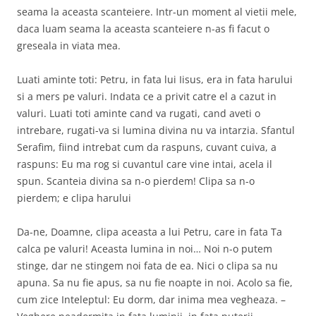
seama la aceasta scanteiere. Intr-un moment al vietii mele,
daca luam seama la aceasta scanteiere n-as fi facut o
greseala in viata mea.
Luati aminte toti: Petru, in fata lui Iisus, era in fata harului
si a mers pe valuri. Indata ce a privit catre el a cazut in
valuri. Luati toti aminte cand va rugati, cand aveti o
intrebare, rugati-va si lumina divina nu va intarzia. Sfantul
Serafim, fiind intrebat cum da raspuns, cuvant cuiva, a
raspuns: Eu ma rog si cuvantul care vine intai, acela il
spun. Scanteia divina sa n-o pierdem! Clipa sa n-o
pierdem; e clipa harului
Da-ne, Doamne, clipa aceasta a lui Petru, care in fata Ta
calca pe valuri! Aceasta lumina in noi… Noi n-o putem
stinge, dar ne stingem noi fata de ea. Nici o clipa sa nu
apuna. Sa nu fie apus, sa nu fie noapte in noi. Acolo sa fie,
cum zice Inteleptul: Eu dorm, dar inima mea vegheaza. –