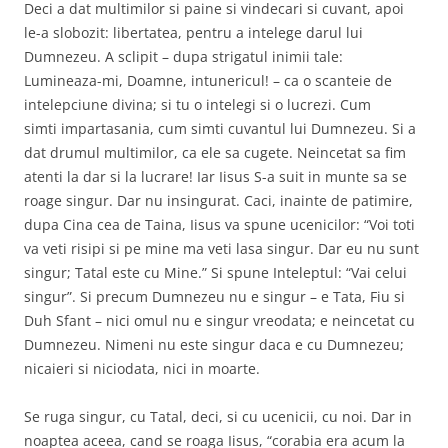
Deci a dat multimilor si paine si vindecari si cuvant, apoi
le-a slobozit: libertatea, pentru a intelege darul lui
Dumnezeu. A sclipit – dupa strigatul inimii tale:
Lumineaza-mi, Doamne, intunericul! – ca o scanteie de
intelepciune divina; si tu o intelegi si o lucrezi. Cum
simti impartasania, cum simti cuvantul lui Dumnezeu. Si a
dat drumul multimilor, ca ele sa cugete. Neincetat sa fim
atenti la dar si la lucrare! Iar Iisus S-a suit in munte sa se
roage singur. Dar nu insingurat. Caci, inainte de patimire,
dupa Cina cea de Taina, Iisus va spune ucenicilor: “Voi toti
va veti risipi si pe mine ma veti lasa singur. Dar eu nu sunt
singur; Tatal este cu Mine.” Si spune Inteleptul: “Vai celui
singur”. Si precum Dumnezeu nu e singur – e Tata, Fiu si
Duh Sfant – nici omul nu e singur vreodata; e neincetat cu
Dumnezeu. Nimeni nu este singur daca e cu Dumnezeu;
nicaieri si niciodata, nici in moarte.
Se ruga singur, cu Tatal, deci, si cu ucenicii, cu noi. Dar in
noaptea aceea, cand se roaga Iisus, “corabia era acum la