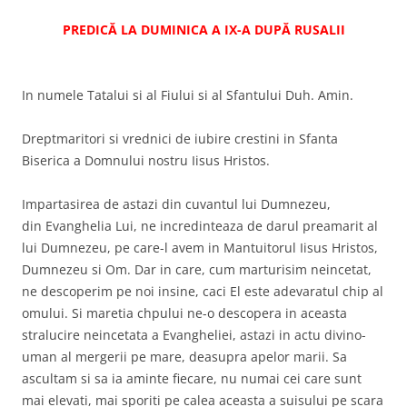
PREDICĂ LA DUMINICA A IX-A DUPĂ RUSALII
In numele Tatalui si al Fiului si al Sfantului Duh. Amin.
Dreptmaritori si vrednici de iubire crestini in Sfanta
Biserica a Domnului nostru Iisus Hristos.
Impartasirea de astazi din cuvantul lui Dumnezeu,
din Evanghelia Lui, ne incredinteaza de darul preamarit al
lui Dumnezeu, pe care-l avem in Mantuitorul Iisus Hristos,
Dumnezeu si Om. Dar in care, cum marturisim neincetat,
ne descoperim pe noi insine, caci El este adevaratul chip al
omului. Si maretia chpului ne-o descopera in aceasta
stralucire neincetata a Evangheliei, astazi in actu divino-
uman al mergerii pe mare, deasupra apelor marii. Sa
ascultam si sa ia aminte fiecare, nu numai cei care sunt
mai elevati, mai sporiti pe calea aceasta a suisului pe scara