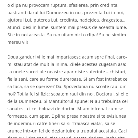
o clipa nu provocam ruptura, sfasierea, prin credinta,
pastrand darul lui Dumnezeu in noi, prezenta Lui in noi,
ajutorul Lui, puterea Lui, credinta, nadejdea, dragostea…
atunci, desi in lume, suntem mai presus de aceasta lume.
Si e in noi aceasta. Sa n-o uitam nici o clipa! Sa ne simtim
mereu vii!
Doua ganduri vi le mai impartasesc acum spre final, care-
mi stau atat de mult la inima. Zilele acestea cugetam asa:
La unele surori ale noastre apar niste suferinte – chisturi,
fie la sani, care au forme dureroase. Si am fost intrebat ce
sa faca, sa se opereze? Da. Spovedania nu scoate raul din
noi? Tot la fel si fizic: scoatem raul din noi. Doctorul, si el e
de la Dumnezeu. Si Mantuitorul spune: N-au trebuinta cei
sanatosi, ci cei bolnavi de doctor. M-am intrebat cum se
formeaza, cum apar. E plina presa noastra si televiziunea
de indemnuri catre tineri sa-si “traiasca viata”, sa se
arunce intr-un fel de dezlantuire a trupului acestuia. Caci