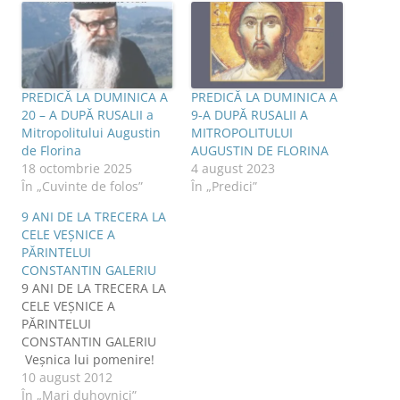
j
t
j
j
a
e
a
a
p
o
p
p
e
l
e
e
F
e
T
L
a
g
w
i
c
ă
i
n
e
t
t
k
b
u
t
e
PREDICĂ LA DUMINICA A
PREDICĂ LA DUMINICA A
o
r
e
d
o
ă
r
I
20 – A DUPĂ RUSALII a
9-A DUPĂ RUSALII A
k
p
(
n
(
r
S
(
Mitropolitului Augustin
MITROPOLITULUI
S
i
e
S
de Florina
AUGUSTIN DE FLORINA
e
n
d
e
d
e
e
d
18 octombrie 2025
4 august 2023
e
m
s
e
s
a
c
s
În „Cuvinte de folos”
În „Predici”
c
i
h
c
h
l
i
h
i
u
d
i
9 ANI DE LA TRECERA LA
d
n
e
d
CELE VEŞNICE A
e
u
î
e
î
i
n
î
PĂRINTELUI
n
p
t
n
t
r
r
t
CONSTANTIN GALERIU
r
i
-
r
9 ANI DE LA TRECERA LA
-
e
o
-
o
t
f
o
CELE VEŞNICE A
f
e
e
f
e
n
r
e
PĂRINTELUI
r
(
e
r
CONSTANTIN GALERIU
e
S
a
e
a
e
s
a
Veşnica lui pomenire!
s
d
t
s
t
e
r
t
Alte articole: PR.
10 august 2012
r
s
ă
r
CONSTANTIN GALERIU:
În „Mari duhovnici”
ă
c
n
ă