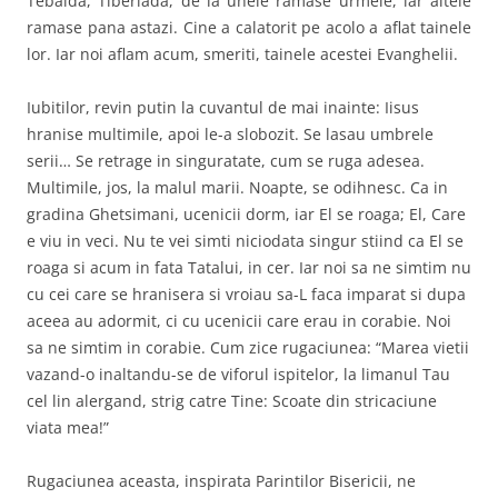
Tebaida, Tiberiada, de la unele ramase urmele, iar altele
ramase pana astazi. Cine a calatorit pe acolo a aflat tainele
lor. Iar noi aflam acum, smeriti, tainele acestei Evanghelii.
Iubitilor, revin putin la cuvantul de mai inainte: Iisus
hranise multimile, apoi le-a slobozit. Se lasau umbrele
serii… Se retrage in singuratate, cum se ruga adesea.
Multimile, jos, la malul marii. Noapte, se odihnesc. Ca in
gradina Ghetsimani, ucenicii dorm, iar El se roaga; El, Care
e viu in veci. Nu te vei simti niciodata singur stiind ca El se
roaga si acum in fata Tatalui, in cer. Iar noi sa ne simtim nu
cu cei care se hranisera si vroiau sa-L faca imparat si dupa
aceea au adormit, ci cu ucenicii care erau in corabie. Noi
sa ne simtim in corabie. Cum zice rugaciunea: “Marea vietii
vazand-o inaltandu-se de viforul ispitelor, la limanul Tau
cel lin alergand, strig catre Tine: Scoate din stricaciune
viata mea!”
Rugaciunea aceasta, inspirata Parintilor Bisericii, ne