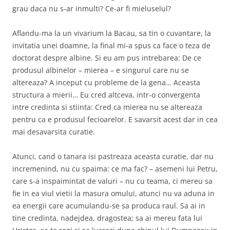
grau daca nu s-ar inmulti? Ce-ar fi mieluselul?
Aflandu-ma la un vivarium la Bacau, sa tin o cuvantare, la
invitatia unei doamne, la final mi-a spus ca face o teza de
doctorat despre albine. Si eu am pus intrebarea: De ce
produsul albinelor – mierea – e singurul care nu se
altereaza? A inceput cu probleme de la gena… Aceasta
structura a mierii… Eu cred altceva, intr-o convergenta
intre credinta si stiinta: Cred ca mierea nu se altereaza
pentru ca e produsul fecioarelor. E savarsit acest dar in cea
mai desavarsita curatie.
Atunci, cand o tanara isi pastreaza aceasta curatie, dar nu
incremenind, nu cu spaima: ce ma fac? – asemeni lui Petru,
care s-a inspaimintat de valuri – nu cu teama, ci mereu sa
fie in ea viul vietii la masura omului, atunci nu va aduna in
ea energii care acumulandu-se sa produca raul. Sa ai in
tine credinta, nadejdea, dragostea; sa ai mereu fata lui