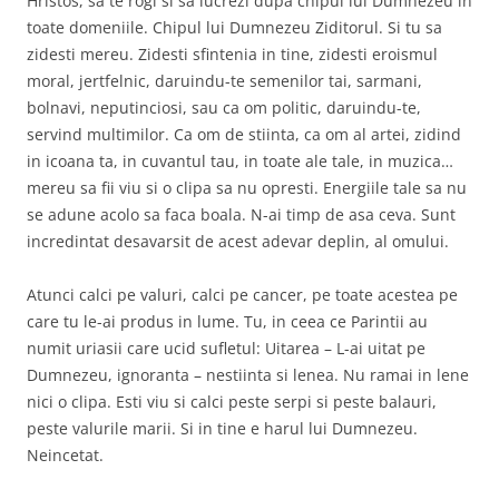
Hristos, sa te rogi si sa lucrezi dupa chipul lui Dumnezeu in
toate domeniile. Chipul lui Dumnezeu Ziditorul. Si tu sa
zidesti mereu. Zidesti sfintenia in tine, zidesti eroismul
moral, jertfelnic, daruindu-te semenilor tai, sarmani,
bolnavi, neputinciosi, sau ca om politic, daruindu-te,
servind multimilor. Ca om de stiinta, ca om al artei, zidind
in icoana ta, in cuvantul tau, in toate ale tale, in muzica…
mereu sa fii viu si o clipa sa nu opresti. Energiile tale sa nu
se adune acolo sa faca boala. N-ai timp de asa ceva. Sunt
incredintat desavarsit de acest adevar deplin, al omului.
Atunci calci pe valuri, calci pe cancer, pe toate acestea pe
care tu le-ai produs in lume. Tu, in ceea ce Parintii au
numit uriasii care ucid sufletul: Uitarea – L-ai uitat pe
Dumnezeu, ignoranta – nestiinta si lenea. Nu ramai in lene
nici o clipa. Esti viu si calci peste serpi si peste balauri,
peste valurile marii. Si in tine e harul lui Dumnezeu.
Neincetat.