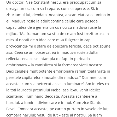
Un doctor, Nae Constantinescu, era preocupat cum sa
dreaga un os; cum sa-l repare, cum sa opereze. Si, in
zbuciumul lui, deodata, noaptea, a scanteiat ca o lumina in
el: Maduva rosie la adult contine celule care poseda
capacitatea de a genera un os nou cu maduva rosie la
mijloc. “Ma framantam sa stiu de ce am fost trezit brusc in
miezul noptii de o idee care mi-a fulgerat in cap,
provocandu-mi o stare de epuizare fericita, daca pot spune
asa. Ceea ce am observat eu in maduva rosie adulta
reflecta ceea ce se intampla de fapt in perioada
embrionara – la zamislirea si la formarea vietii noastre.
Deci celulele multipotente embrionare raman toata viata in
peretele capilarelor sinusale din maduva.” Doamne, cum
aceasta, cum s-a petrecut aceasta luminare? Am inteles ca
la toti laureatii premiului Nobel asa le-au venit ideile:
scanteind. Iluminand deodata. Aceasta scanteiere a
harului, a luminii divine care e in noi. Cum zice Sfantul
Pavel: Comoara aceasta, pe care o purtam in vasele de lut;
comoara harului; vasul de lut – este al nostru. Sa luam