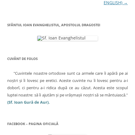
n
ENGLISH)
→
a
r
SFÂNTUL IOAN EVANGHELISTUL, APOSTOLUL DRAGOSTEI
t
i
c
o
CUVÂNT DE FOLOS
l
e
"Cuvintele noastre ortodoxe sunt ca armele care îi apără pe ai
noştri şi îi lovesc pe eretici. Aceste cuvinte nu îi lovesc pentru a-i
doborî, ci pentru a-i ridica după ce au căzut. Acesta este scopul
luptei noastre: să îi ajutăm şi pe vrăşmaşii noştri să se mântuiască."
(Sf. Ioan Gură de Aur).
FACEBOOK – PAGINA OFICIALĂ