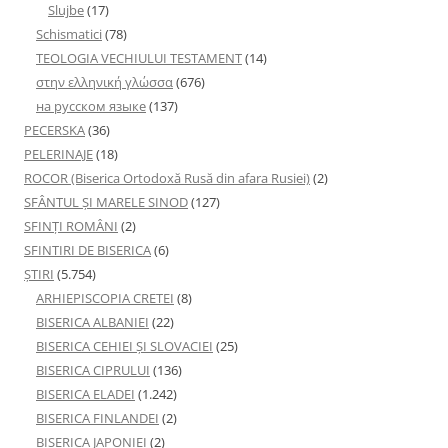
Slujbe
(17)
Schismatici
(78)
TEOLOGIA VECHIULUI TESTAMENT
(14)
στην ελληνική γλώσσα
(676)
на русском языке
(137)
PECERSKA
(36)
PELERINAJE
(18)
ROCOR (Biserica Ortodoxă Rusă din afara Rusiei)
(2)
SFÂNTUL ȘI MARELE SINOD
(127)
SFINȚI ROMÂNI
(2)
SFINTIRI DE BISERICA
(6)
ŞTIRI
(5.754)
ARHIEPISCOPIA CRETEI
(8)
BISERICA ALBANIEI
(22)
BISERICA CEHIEI ŞI SLOVACIEI
(25)
BISERICA CIPRULUI
(136)
BISERICA ELADEI
(1.242)
BISERICA FINLANDEI
(2)
BISERICA JAPONIEI
(2)