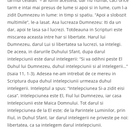
tarmul celalalt” – al lumii acesteia; dar nu numai, caci orice
tarm e intai mai presus de lume si apoi si in lume, cum l-a
zidit Dumnezeu in lume: in timp si spatiu. “Apoi a slobozit
multimile”, le-a lasat. Asa lucreaza Dumnezeu: Iti da un
dar, apoi te lasa sa-l lucrezi. Totdeauna in Scripturi este
miscarea aceasta intre har si libertate. Harul lui
Dumnezeu, darul Lui si libertatea sa lucrezi, sa intelegi.
De aceea, in darurile Duhului Sfant, dupa darul
intelepciunii este darul intelegerii: “Si va odihni peste El
Duhul lui Dumnezeu, duhul intelepciunii si al intelegerii…”
(Isaia 11, 1-3). Adesea ne-am intrebat de ce mereu in
Scriptura dupa duhul intelepciunii urmeaza duhul
intelegerii. Inteleptul a spus: “Intelepciunea Si-a zidit eisi
casa”. Intelepciunea este El, Fiul lui Dumnezeu, iar casa
Intelepciunii este Maica Domnului. Tot darul si
intelepciunea de la El este; de la Parintele Luminilor, prin
Fiul, in Duhul Sfant. Iar darul intelegerii ne priveste pe noi:
libertatea, ca sa intelegem darul intelepciunii.