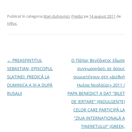
n
h
o
n
PREDICĂ LA DUMINICA A
o
i
u
o
u
d
ă
u
IX-A DUPĂ RUSALII
ă
e
)
ă
Predică la Duminica
Publicat în categoria
Mari duhovnici
,
Predici
pe
14 august 2011
de
)
î
)
n
Tuturor Sfinţilor a
Ιχθυς
.
t
r
Părintelui Constantin
-
Galeriu Părintele Galeriu:
o
f
Cuvânt de învăţătură la
e
r
Duminica Tomei – DE LA
e
PAŞTELE CEL MARE LA…
a
s
t
N
←
PREASFINTITUL
Ο Πάπας Βενέδικτος έδωσε
r
ă
a
SEBASTIAN, EPISCOPUL
συγχωροχάρτι σε όσους
n
o
v
SLATINEI: PREDICĂ LA
συμμετέχουν στη «Διεθνή
u
ă
)
i
DUMINICA A IX-A DUPĂ
Ημέρα Νεολαίας» 2011 /
g
RUSALII
PAPA BENEDICT A DAT "BILET
a
DE IERTARE" (INDULGENŢE)
r
CELOR CARE PARTICIPĂ LA
e
"ZIUA INTERNAŢIONALĂ A
î
TINERETULUI" (GREEK,