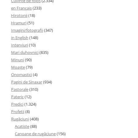
Cuvinte de folos
(2.334)
en Français
(233)
Hirotonii
(18)
Hramuri
(51)
Imagini/fotografii
(347)
in English
(148)
Interviuri
(10)
Mari duhovnici
(835)
Minuni
(90)
Moaşte
(79)
Onomastici
(4)
Pagini de Sinaxar
(934)
Pastorale
(310)
Pateric
(12)
Predici
(1.324)
Profetii
(8)
Rugăciuni
(408)
Acatiste
(88)
Canoane de rugăciune
(156)