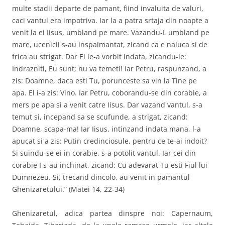
multe stadii departe de pamant, fiind invaluita de valuri,
caci vantul era impotriva. Iar la a patra srtaja din noapte a
venit la ei Iisus, umbland pe mare. Vazandu-L umbland pe
mare, ucenicii s-au inspaimantat, zicand ca e naluca si de
frica au strigat. Dar El le-a vorbit indata, zicandu-le:
Indrazniti, Eu sunt; nu va temeti! Iar Petru, raspunzand, a
zis: Doamne, daca esti Tu, porunceste sa vin la Tine pe
apa. El i-a zis: Vino. Iar Petru, coborandu-se din corabie, a
mers pe apa si a venit catre Iisus. Dar vazand vantul, s-a
temut si, incepand sa se scufunde, a strigat, zicand:
Doamne, scapa-ma! Iar Iisus, intinzand indata mana, l-a
apucat si a zis: Putin credinciosule, pentru ce te-ai indoit?
Si suindu-se ei in corabie, s-a potolit vantul. Iar cei din
corabie I s-au inchinat, zicand: Cu adevarat Tu esti Fiul lui
Dumnezeu. Si, trecand dincolo, au venit in pamantul
Ghenizaretului.” (Matei 14, 22-34)
Ghenizaretul, adica partea dinspre noi: Capernaum,