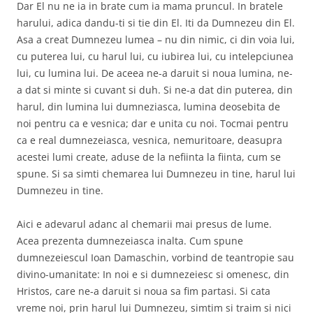
Dar El nu ne ia in brate cum ia mama pruncul. In bratele
harului, adica dandu-ti si tie din El. Iti da Dumnezeu din El.
Asa a creat Dumnezeu lumea – nu din nimic, ci din voia lui,
cu puterea lui, cu harul lui, cu iubirea lui, cu intelepciunea
lui, cu lumina lui. De aceea ne-a daruit si noua lumina, ne-
a dat si minte si cuvant si duh. Si ne-a dat din puterea, din
harul, din lumina lui dumneziasca, lumina deosebita de
noi pentru ca e vesnica; dar e unita cu noi. Tocmai pentru
ca e real dumnezeiasca, vesnica, nemuritoare, deasupra
acestei lumi create, aduse de la nefiinta la fiinta, cum se
spune. Si sa simti chemarea lui Dumnezeu in tine, harul lui
Dumnezeu in tine.
Aici e adevarul adanc al chemarii mai presus de lume.
Acea prezenta dumnezeiasca inalta. Cum spune
dumnezeiescul Ioan Damaschin, vorbind de teantropie sau
divino-umanitate: In noi e si dumnezeiesc si omenesc, din
Hristos, care ne-a daruit si noua sa fim partasi. Si cata
vreme noi, prin harul lui Dumnezeu, simtim si traim si nici