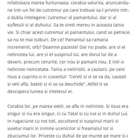
infatiseaza marea furtunoasa, corabia valurita, aruncandu-
ne intr-un fel de cutremur pe care trebuie sa-l privimi intr-
o dubla intelegere: cutremur al pamantului, dar si al
sufletuli si al duhului. Sa te simti mereu in aceasta taina
vie. Si chiar acest cutremur al pamantului, cand se petrece,
sa nu te mai tulburi. De ce? Pamantul sa ramana
incremenit, orb? Doamne pazeste! Dar nu poate, are si el
nelinistea lui, are si el suspinul lui, are dorul lui de a
deveni, precum cerurile, cer nou si pamant nou. E intr-o
neliniste neincetata. Taina a nelinistii, a cautarii, pe care
Iisus a cuprins-o in cuvantul: “Cereti si vi se va da, cautati
si veti afla, bateti si vi se va deschide”. Altfel ti se
descopera lumea si intelesul ei.
Corabia lor, pe marea vietii, se afla in neliniste. Si Iisus era
singur si nu era singur, ci cu Tatal si cu noi si in duhul Lui,
in rugaciune cu noi toti, ascultand si suspinul marii si
vuietul marii in inimile ucenicilor si freamatul lor si
zbuciumul lor. Priveste cu duhul de pe munte pe mare si-i