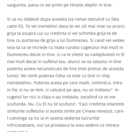
sarguinta, pana ce vei primi pe Hristos deplin in tine.
Si sa nu slabesti dupa aceasta (sa ramai staruind cu fata
catre El). Te vei invrednici daca te vei sili mai intai sa arunci
grija ta asupra Lui cu credinta si vei schimba grija ta de
tine cu purtarea de grija a lui Dumnezeu. Si cand vei vedea
voia ta ca se increde cu toata curatia cugetului mai mult in
Dumnezeu decat in tine, si ca te silesti sa nadajduiesti in El
mai mult decat in sufletul tau, atunci se va salaslui in tine
puterea aceea necunoscuta de tine (mai presus de aceasta
lume). Vei simti puterea Celui ce este cu tine in chip
neindoielnic. Puterea aceea pe care multi, simtind-o, intra
in foc si nu se tem, si calcand pe apa, nu se indoiesc”. In
cugetul lor nici o clipa n-au indoiala, socotind ca se vor
scufunda. Nu. Cu El nu te scufunzi. “Caci credinta intareste
simturile sufletului si acesta simte pe Cineva nevazut, care-
l convinge sa nu ia in seama vederea lucrurilor
infricosatoare, nici sa priveasca la vreo vedere ce intrece