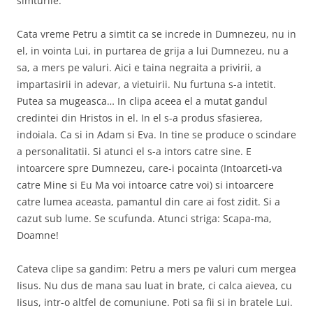
simturile.”
Cata vreme Petru a simtit ca se increde in Dumnezeu, nu in
el, in vointa Lui, in purtarea de grija a lui Dumnezeu, nu a
sa, a mers pe valuri. Aici e taina negraita a privirii, a
impartasirii in adevar, a vietuirii. Nu furtuna s-a intetit.
Putea sa mugeasca… In clipa aceea el a mutat gandul
credintei din Hristos in el. In el s-a produs sfasierea,
indoiala. Ca si in Adam si Eva. In tine se produce o scindare
a personalitatii. Si atunci el s-a intors catre sine. E
intoarcere spre Dumnezeu, care-i pocainta (Intoarceti-va
catre Mine si Eu Ma voi intoarce catre voi) si intoarcere
catre lumea aceasta, pamantul din care ai fost zidit. Si a
cazut sub lume. Se scufunda. Atunci striga: Scapa-ma,
Doamne!
Cateva clipe sa gandim: Petru a mers pe valuri cum mergea
Iisus. Nu dus de mana sau luat in brate, ci calca aievea, cu
Iisus, intr-o altfel de comuniune. Poti sa fii si in bratele Lui.