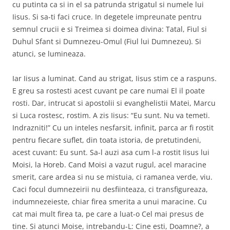
cu putinta ca si in el sa patrunda strigatul si numele lui
Iisus. Si sa-ti faci cruce. In degetele impreunate pentru
semnul crucii e si Treimea si doimea divina: Tatal, Fiul si
Duhul Sfant si Dumnezeu-Omul (Fiul lui Dumnezeu). Si
atunci, se lumineaza.
Iar Iisus a luminat. Cand au strigat, Iisus stim ce a raspuns.
E greu sa rostesti acest cuvant pe care numai El il poate
rosti. Dar, intrucat si apostolii si evanghelistii Matei, Marcu
si Luca rostesc, rostim. A zis Iisus: “Eu sunt. Nu va temeti.
Indrazniti!” Cu un inteles nesfarsit, infinit, parca ar fi rostit
pentru fiecare suflet, din toata istoria, de pretutindeni,
acest cuvant: Eu sunt. Sa-l auzi asa cum l-a rostit Iisus lui
Moisi, la Horeb. Cand Moisi a vazut rugul, acel maracine
smerit, care ardea si nu se mistuia, ci ramanea verde, viu.
Caci focul dumnezeirii nu desfiinteaza, ci transfigureaza,
indumnezeieste, chiar firea smerita a unui maracine. Cu
cat mai mult firea ta, pe care a luat-o Cel mai presus de
tine. Si atunci Moise, intrebandu-L: Cine esti, Doamne?, a