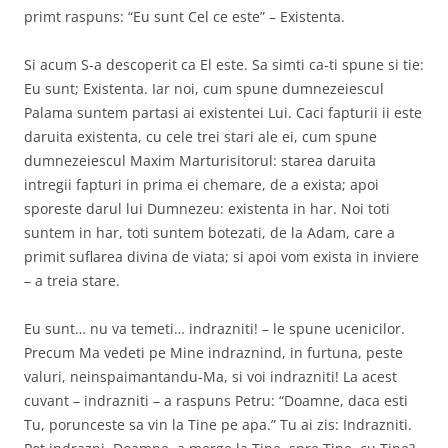
primt raspuns: “Eu sunt Cel ce este” – Existenta.
Si acum S-a descoperit ca El este. Sa simti ca-ti spune si tie:
Eu sunt; Existenta. Iar noi, cum spune dumnezeiescul
Palama suntem partasi ai existentei Lui. Caci fapturii ii este
daruita existenta, cu cele trei stari ale ei, cum spune
dumnezeiescul Maxim Marturisitorul: starea daruita
intregii fapturi in prima ei chemare, de a exista; apoi
sporeste darul lui Dumnezeu: existenta in har. Noi toti
suntem in har, toti suntem botezati, de la Adam, care a
primit suflarea divina de viata; si apoi vom exista in inviere
– a treia stare.
Eu sunt… nu va temeti… indrazniti! – le spune ucenicilor.
Precum Ma vedeti pe Mine indraznind, in furtuna, peste
valuri, neinspaimantandu-Ma, si voi indrazniti! La acest
cuvant – indrazniti – a raspuns Petru: “Doamne, daca esti
Tu, porunceste sa vin la Tine pe apa.” Tu ai zis: Indrazniti.