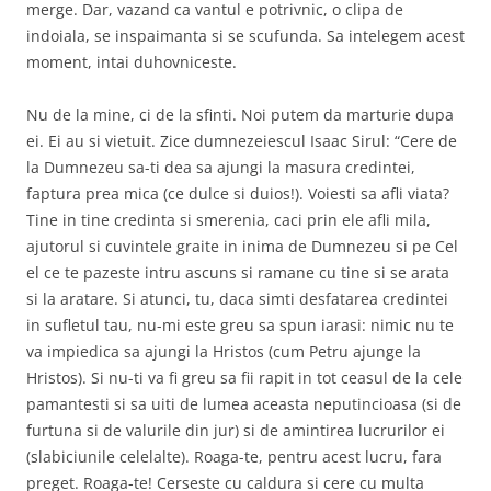
merge. Dar, vazand ca vantul e potrivnic, o clipa de
indoiala, se inspaimanta si se scufunda. Sa intelegem acest
moment, intai duhovniceste.
Nu de la mine, ci de la sfinti. Noi putem da marturie dupa
ei. Ei au si vietuit. Zice dumnezeiescul Isaac Sirul: “Cere de
la Dumnezeu sa-ti dea sa ajungi la masura credintei,
faptura prea mica (ce dulce si duios!). Voiesti sa afli viata?
Tine in tine credinta si smerenia, caci prin ele afli mila,
ajutorul si cuvintele graite in inima de Dumnezeu si pe Cel
el ce te pazeste intru ascuns si ramane cu tine si se arata
si la aratare. Si atunci, tu, daca simti desfatarea credintei
in sufletul tau, nu-mi este greu sa spun iarasi: nimic nu te
va impiedica sa ajungi la Hristos (cum Petru ajunge la
Hristos). Si nu-ti va fi greu sa fii rapit in tot ceasul de la cele
pamantesti si sa uiti de lumea aceasta neputincioasa (si de
furtuna si de valurile din jur) si de amintirea lucrurilor ei
(slabiciunile celelalte). Roaga-te, pentru acest lucru, fara
preget. Roaga-te! Cerseste cu caldura si cere cu multa