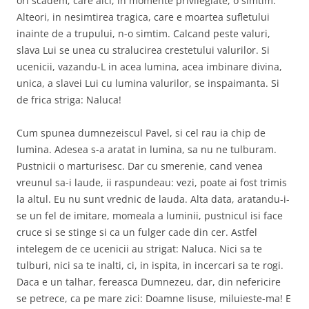
ori scadem; care aici, in momente privilegiate, o simtim.
Alteori, in nesimtirea tragica, care e moartea sufletului
inainte de a trupului, n-o simtim. Calcand peste valuri,
slava Lui se unea cu stralucirea crestetului valurilor. Si
ucenicii, vazandu-L in acea lumina, acea imbinare divina,
unica, a slavei Lui cu lumina valurilor, se inspaimanta. Si
de frica striga: Naluca!
Cum spunea dumnezeiscul Pavel, si cel rau ia chip de
lumina. Adesea s-a aratat in lumina, sa nu ne tulburam.
Pustnicii o marturisesc. Dar cu smerenie, cand venea
vreunul sa-i laude, ii raspundeau: vezi, poate ai fost trimis
la altul. Eu nu sunt vrednic de lauda. Alta data, aratandu-i-
se un fel de imitare, momeala a luminii, pustnicul isi face
cruce si se stinge si ca un fulger cade din cer. Astfel
intelegem de ce ucenicii au strigat: Naluca. Nici sa te
tulburi, nici sa te inalti, ci, in ispita, in incercari sa te rogi.
Daca e un talhar, fereasca Dumnezeu, dar, din nefericire
se petrece, ca pe mare zici: Doamne Iisuse, miluieste-ma! E