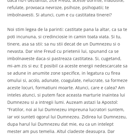
daca nu-l dezlantui, zice Freud, aceste dorinte, inabusite,
refulate, provoaca nevroze, psihoze, psihopatii; te
imbolnavesti. Si atunci, cum e cu castitatea tinerei?
Noi stim legea de la parinti: castitate pana la altar, ca sa te
poti incununa, si credinciosie in camin toata viata. Si tu,
tinere, asa sa stii: sa nu stii decat de un Dumnezeu si o
nevasta. Dar vine Freud cu prietenii lui, spunand ca se
imbolnaveste daca-si pastreaza castitatea. Si, cugetand,
mi-am zis si eu: E posibil ca aceste energii nedescarcate sa
se adune in anumite zone specifice, in legatura cu firea
omului si, acolo, adunate, coagulate, nelucrate, sa formeze
aceste locuri, formatiuni moarte. Atunci, care e calea? Am
inteles atunci, si putem face aceasta marturie inaintea lui
Dumnezeu si a intregii lumi. Auzeam astazi la Apostol:
“Fratilor, noi ai lui Dumnezeu impreuna lucratori suntem,
iar voi sunteti ogorul lui Dumnezeu. Zidirea lui Dumnezeu,
dupa harul lui Dumnezeu dat mie, eu ca un intelept
mester am pus temelia. Altul cladeste deasupra. Dar