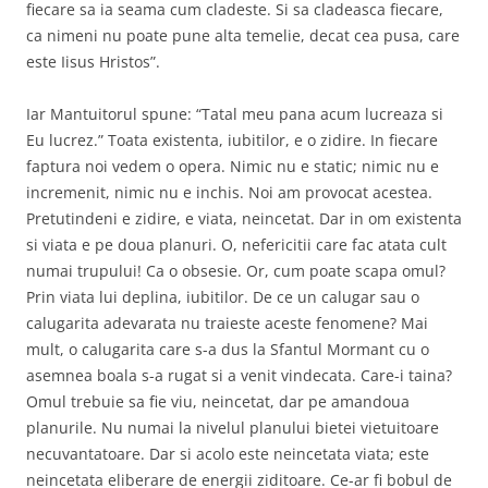
fiecare sa ia seama cum cladeste. Si sa cladeasca fiecare,
ca nimeni nu poate pune alta temelie, decat cea pusa, care
este Iisus Hristos”.
Iar Mantuitorul spune: “Tatal meu pana acum lucreaza si
Eu lucrez.” Toata existenta, iubitilor, e o zidire. In fiecare
faptura noi vedem o opera. Nimic nu e static; nimic nu e
incremenit, nimic nu e inchis. Noi am provocat acestea.
Pretutindeni e zidire, e viata, neincetat. Dar in om existenta
si viata e pe doua planuri. O, nefericitii care fac atata cult
numai trupului! Ca o obsesie. Or, cum poate scapa omul?
Prin viata lui deplina, iubitilor. De ce un calugar sau o
calugarita adevarata nu traieste aceste fenomene? Mai
mult, o calugarita care s-a dus la Sfantul Mormant cu o
asemnea boala s-a rugat si a venit vindecata. Care-i taina?
Omul trebuie sa fie viu, neincetat, dar pe amandoua
planurile. Nu numai la nivelul planului bietei vietuitoare
necuvantatoare. Dar si acolo este neincetata viata; este
neincetata eliberare de energii ziditoare. Ce-ar fi bobul de