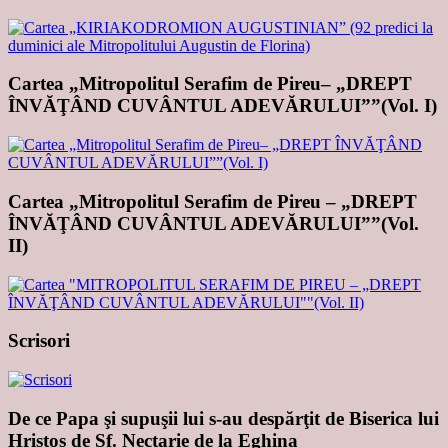
Cartea „Mitropolitul Serafim de Pireu– „DREPT
ÎNVĂŢÂND CUVÂNTUL ADEVĂRULUI””(Vol. I)
Cartea „Mitropolitul Serafim de Pireu – „DREPT
ÎNVĂŢÂND CUVÂNTUL ADEVĂRULUI””(Vol.
II)
Scrisori
De ce Papa şi supuşii lui s-au despărţit de Biserica lui
Hristos de Sf. Nectarie de la Eghina