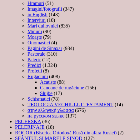
Hramuri
(51)
Imagini/fotografii
(347)
in English
(148)
Interviuri
(10)
Mari duhovnici
(835)
Minuni
(90)
Moaşte
(79)
Onomastici
(4)
Pagini de Sinaxar
(934)
Pastorale
(310)
Pateric
(12)
Predici
(1.324)
Profetii
(8)
Rugăciuni
(408)
Acatiste
(88)
Canoane de rugăciune
(156)
Slujbe
(17)
Schismatici
(78)
TEOLOGIA VECHIULUI TESTAMENT
(14)
στην ελληνική γλώσσα
(676)
на русском языке
(137)
PECERSKA
(36)
PELERINAJE
(18)
ROCOR (Biserica Ortodoxă Rusă din afara Rusiei)
(2)
SFÂNTUL ȘI MARELE SINOD
(127)