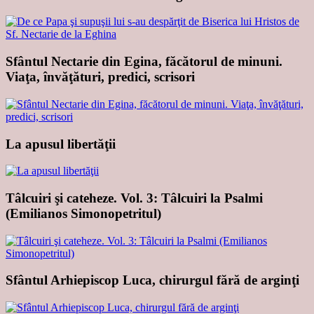
Sfântul Nectarie din Egina, făcătorul de minuni.
Viaţa, învăţături, predici, scrisori
La apusul libertăţii
Tâlcuiri şi cateheze. Vol. 3: Tâlcuiri la Psalmi
(Emilianos Simonopetritul)
Sfântul Arhiepiscop Luca, chirurgul fără de arginţi