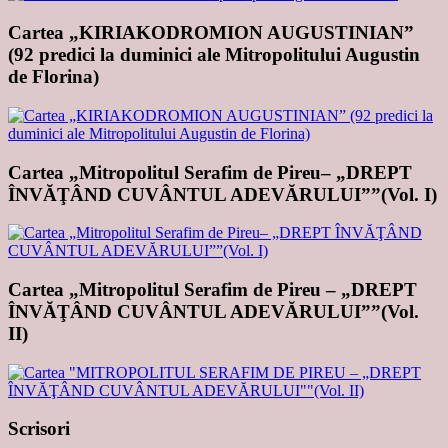
Cartea „KIRIAKODROMION AUGUSTINIAN”
(92 predici la duminici ale Mitropolitului Augustin
de Florina)
Cartea „Mitropolitul Serafim de Pireu– „DREPT
ÎNVĂŢÂND CUVÂNTUL ADEVĂRULUI””(Vol. I)
Cartea „Mitropolitul Serafim de Pireu – „DREPT
ÎNVĂŢÂND CUVÂNTUL ADEVĂRULUI””(Vol.
II)
Scrisori