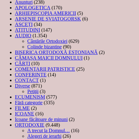
Anunţuri
(238)
APOLOGETICA
(170)
ARHIEPISCOPIA AMERICII
(5)
ARSENIE DE SVIATOGORSK
(6)
ASCEȚI
(34)
ATITUDINI
(147)
AUDIO
(1.354)
Cântările Ortodoxiei
(629)
Colinde bizantine
(90)
BISERICA ORTODOXĂ ESTONIANĂ
(2)
CĂMAȘA MAICII DOMNULUI
(1)
CĂRȚI
(10)
COMENTARII PATRISTICE
(25)
CONFERINTE
(14)
CONTACT
(1)
Diverse
(871)
Petiţii
(3)
ECUMENISM
(577)
Fără categorie
(335)
FILME
(2)
ICOANE
(16)
Icoane făcătoare de minuni
(2)
ORTODOXIE
(9.448)
A trecut la Domnul…
(16)
Alegeri de ierarhi
(26)