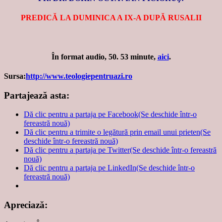
PREDICĂ LA DUMINICA A IX-A DUPĂ RUSALII
În format audio, 50. 53 minute,
aici
.
Sursa:
http://www.teologiepentruazi.ro
Partajează asta:
Dă clic pentru a partaja pe Facebook(Se deschide într-o
fereastră nouă)
Dă clic pentru a trimite o legătură prin email unui prieten(Se
deschide într-o fereastră nouă)
Dă clic pentru a partaja pe Twitter(Se deschide într-o fereastră
nouă)
Dă clic pentru a partaja pe LinkedIn(Se deschide într-o
fereastră nouă)
Apreciază: