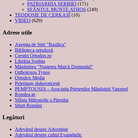
PATRIARHIA SERBIEI
(171)
SFÂNTUL MUNTE ATHOS
(249)
TEODOSIE DE CERKASÎ
(10)
VIDEO
(629)
Adrese utile
Agenţia de Ştiri "Basilica"
Biblioteca ortodoxă
Creştin Ortodox.ro
Librăria Sophia
Mănăstirea "Naşterea Maicii Domnului"
Orthotoxos Typos
Ortodox Media
Pelerinaje duhovnicești
PEMPTOUSIA – Asociația Prietenilor Mănăstirii Vatoped
Romfea.gr
Sfânta Mitropolie a Pireului
Sfinţi Români
Legături
Adevărul despre Adventişti
Adevărul despre cultul Evanghelic