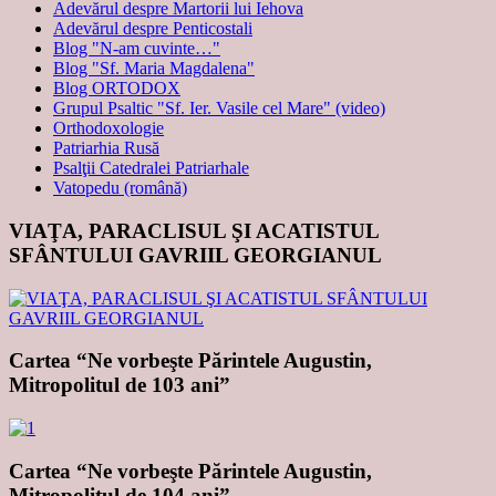
Adevărul despre Martorii lui Iehova
Adevărul despre Penticostali
Blog "N-am cuvinte…"
Blog "Sf. Maria Magdalena"
Blog ORTODOX
Grupul Psaltic "Sf. Ier. Vasile cel Mare" (video)
Orthodoxologie
Patriarhia Rusă
Psalţii Catedralei Patriarhale
Vatopedu (română)
VIAŢA, PARACLISUL ŞI ACATISTUL
SFÂNTULUI GAVRIIL GEORGIANUL
Cartea “Ne vorbeşte Părintele Augustin,
Mitropolitul de 103 ani”
Cartea “Ne vorbeşte Părintele Augustin,
Mitropolitul de 104 ani”