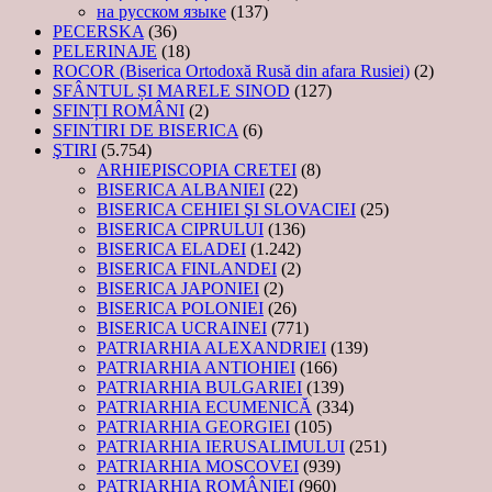
на русском языке
(137)
PECERSKA
(36)
PELERINAJE
(18)
ROCOR (Biserica Ortodoxă Rusă din afara Rusiei)
(2)
SFÂNTUL ȘI MARELE SINOD
(127)
SFINȚI ROMÂNI
(2)
SFINTIRI DE BISERICA
(6)
ŞTIRI
(5.754)
ARHIEPISCOPIA CRETEI
(8)
BISERICA ALBANIEI
(22)
BISERICA CEHIEI ŞI SLOVACIEI
(25)
BISERICA CIPRULUI
(136)
BISERICA ELADEI
(1.242)
BISERICA FINLANDEI
(2)
BISERICA JAPONIEI
(2)
BISERICA POLONIEI
(26)
BISERICA UCRAINEI
(771)
PATRIARHIA ALEXANDRIEI
(139)
PATRIARHIA ANTIOHIEI
(166)
PATRIARHIA BULGARIEI
(139)
PATRIARHIA ECUMENICĂ
(334)
PATRIARHIA GEORGIEI
(105)
PATRIARHIA IERUSALIMULUI
(251)
PATRIARHIA MOSCOVEI
(939)
PATRIARHIA ROMÂNIEI
(960)