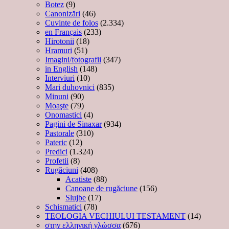
Botez
(9)
Canonizări
(46)
Cuvinte de folos
(2.334)
en Français
(233)
Hirotonii
(18)
Hramuri
(51)
Imagini/fotografii
(347)
in English
(148)
Interviuri
(10)
Mari duhovnici
(835)
Minuni
(90)
Moaşte
(79)
Onomastici
(4)
Pagini de Sinaxar
(934)
Pastorale
(310)
Pateric
(12)
Predici
(1.324)
Profetii
(8)
Rugăciuni
(408)
Acatiste
(88)
Canoane de rugăciune
(156)
Slujbe
(17)
Schismatici
(78)
TEOLOGIA VECHIULUI TESTAMENT
(14)
στην ελληνική γλώσσα
(676)