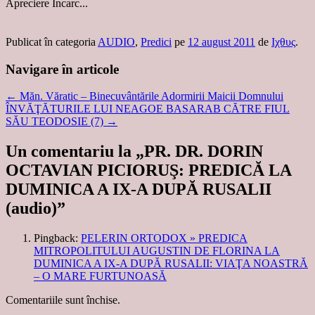
Apreciere
Încarc...
Publicat în categoria
AUDIO
,
Predici
pe
12 august 2011
de
Ιχθυς
.
Navigare în articole
←
Măn. Văratic – Binecuvântările Adormirii Maicii Domnului
ÎNVĂŢĂTURILE LUI NEAGOE BASARAB CĂTRE FIUL
SĂU TEODOSIE (7)
→
Un comentariu la „
PR. DR. DORIN
OCTAVIAN PICIORUŞ: PREDICĂ LA
DUMINICA A IX-A DUPĂ RUSALII
(audio)
”
Pingback:
PELERIN ORTODOX » PREDICA
MITROPOLITULUI AUGUSTIN DE FLORINA LA
DUMINICA A IX-A DUPĂ RUSALII: VIAŢA NOASTRĂ
– O MARE FURTUNOASĂ
Comentariile sunt închise.