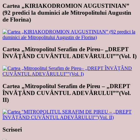
Cartea „KIRIAKODROMION AUGUSTINIAN”
(92 predici la duminici ale Mitropolitului Augustin
de Florina)
Cartea „Mitropolitul Serafim de Pireu– „DREPT
ÎNVĂŢÂND CUVÂNTUL ADEVĂRULUI””(Vol. I)
Cartea „Mitropolitul Serafim de Pireu – „DREPT
ÎNVĂŢÂND CUVÂNTUL ADEVĂRULUI””(Vol.
II)
Scrisori