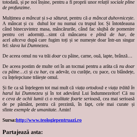
totodată, și pe noi înșine, pentru a fi proprii unor
relații sociale pline
de profunzime
.
Mulțimea
a mâncat
și
s-a săturat
, pentru că
a mâncat duhovnicește
.
A mâncat și cu duhul lor nu numai cu trupul lor. Și întotdeauna
când binecuvintez masa, mâncărurile, când fac slujbă de pomenire
pentru cei adormiți…simt că mâncarea e
plină de har
, de
acel
altceva
după care fugim toți și se numește doar într-un singur
fel:
slava lui Dumnezeu
.
De aceea omul nu va trăi
doar
cu pâine, carne, ouă, lapte, brânză…
De aceea postim de multe ori în an tocmai pentru a arăta că
nu doar
cu pâine
…ci și
cu har
, cu adevăr, cu curăție, cu pace, cu blândețe,
cu înțelepciune trăiește omul.
Și fie ca să înțelegem tot mai mult că
viața ortodoxă
e
viața trăită în
harul lui Dumnezeu
și în tot adevărul Lui îndumnezeitor! Că nu
e
ceva de ochii lumii
ci
o realitate foarte serioasă
, cea mai serioasă
de pe pământ, pentru că prezintă, în fapt, cele mai curate și
sfinte
exemple de umanitate
. Amin!
Sursa:
http://www.teologiepentruazi.ro
Partajează asta: