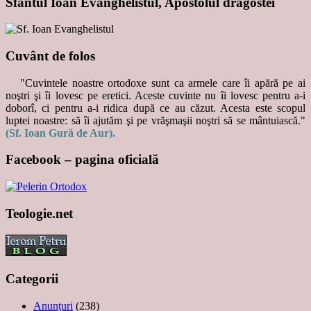
Sfântul Ioan Evanghelistul, Apostolul dragostei
Cuvânt de folos
"Cuvintele noastre ortodoxe sunt ca armele care îi apără pe ai
noştri şi îi lovesc pe eretici. Aceste cuvinte nu îi lovesc pentru a-i
doborî, ci pentru a-i ridica după ce au căzut. Acesta este scopul
luptei noastre: să îi ajutăm şi pe vrăşmaşii noştri să se mântuiască."
(Sf. Ioan Gură de Aur).
Facebook – pagina oficială
Teologie.net
Categorii
Anunţuri
(238)