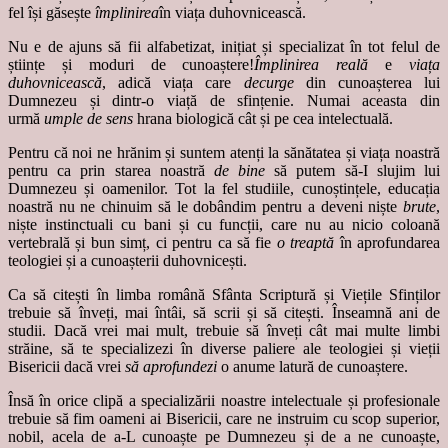
fel își găsește
împlinirea
în viața duhovnicească.
Nu e de ajuns să fii alfabetizat, inițiat și specializat în tot felul de
științe și moduri de cunoaștere!
Împlinirea reală
e
viața
duhovnicească
, adică viața care
decurge
din cunoașterea lui
Dumnezeu și dintr-o viață de sfințenie. Numai aceasta din
urmă
umple de sens
hrana biologică cât și pe cea intelectuală.
Pentru că noi ne hrănim și suntem atenți la sănătatea și viața noastră
pentru ca prin starea noastră
de bine
să putem să-I slujim lui
Dumnezeu și oamenilor. Tot la fel studiile, cunoștințele, educația
noastră nu ne chinuim să le dobândim pentru a deveni niște
brute
,
niște instinctuali cu bani și cu funcții, care nu au nicio coloană
vertebrală și bun simț, ci pentru ca să fie
o treaptă
în aprofundarea
teologiei și a cunoașterii duhovnicești.
Ca să citești în limba română Sfânta Scriptură și Viețile Sfinților
trebuie să înveți, mai întâi, să scrii și să citești. Înseamnă ani de
studii. Dacă vrei mai mult, trebuie să înveți cât mai multe limbi
străine, să te specializezi în diverse paliere ale teologiei și vieții
Bisericii dacă vrei
să aprofundezi
o anume latură de cunoaștere.
Însă în orice clipă a specializării noastre intelectuale și profesionale
trebuie să fim oameni ai Bisericii, care ne instruim cu scop superior,
nobil, acela de a-L cunoaște pe Dumnezeu și de a ne cunoaște,