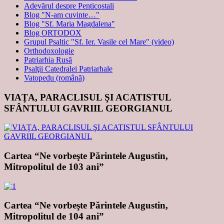
Adevărul despre Penticostali
Blog "N-am cuvinte…"
Blog "Sf. Maria Magdalena"
Blog ORTODOX
Grupul Psaltic "Sf. Ier. Vasile cel Mare" (video)
Orthodoxologie
Patriarhia Rusă
Psalţii Catedralei Patriarhale
Vatopedu (română)
VIAŢA, PARACLISUL ŞI ACATISTUL
SFÂNTULUI GAVRIIL GEORGIANUL
Cartea “Ne vorbeşte Părintele Augustin,
Mitropolitul de 103 ani”
Cartea “Ne vorbeşte Părintele Augustin,
Mitropolitul de 104 ani”