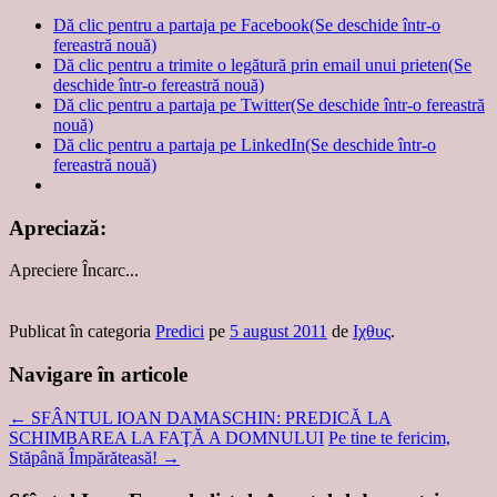
Dă clic pentru a partaja pe Facebook(Se deschide într-o
fereastră nouă)
Dă clic pentru a trimite o legătură prin email unui prieten(Se
deschide într-o fereastră nouă)
Dă clic pentru a partaja pe Twitter(Se deschide într-o fereastră
nouă)
Dă clic pentru a partaja pe LinkedIn(Se deschide într-o
fereastră nouă)
Apreciază:
Apreciere
Încarc...
Publicat în categoria
Predici
pe
5 august 2011
de
Ιχθυς
.
Navigare în articole
←
SFÂNTUL IOAN DAMASCHIN: PREDICĂ LA
SCHIMBAREA LA FAŢĂ A DOMNULUI
Pe tine te fericim,
Stăpână Împărăteasă!
→