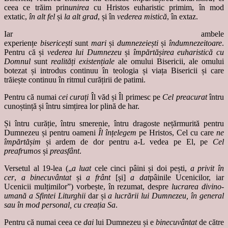
ceea ce trăim prin
unirea
cu Hristos euharistic primim, în mod
extatic,
în alt fel
și
la alt grad
, și în
vederea mistică
, în extaz.
Iar ambele
experiențe
bisericești
sunt
mari
și
dumnezeiești
și
îndumnezeitoare
.
Pentru că și
vederea lui Dumnezeu
și
împărtășirea euharistică cu
Domnul
sunt
realități existențiale
ale omului Bisericii, ale omului
botezat și introdus continuu în teologia și viața Bisericii și care
trăiește continuu în ritmul curățirii de patimi.
Pentru că numai
cei curați
Îl văd și Îl primesc pe
Cel preacurat
întru
cunoștință și întru simțirea lor plină de har.
Și întru curăție, întru smerenie, întru dragoste nețărmurită pentru
Dumnezeu și pentru oameni
Îl înțelegem
pe Hristos, Cel cu care
ne
împărtășim
și ardem de dor pentru a-L vedea pe El, pe
Cel
preafrumos
și
preasfânt
.
Versetul al 19-lea („
a luat
cele cinci pâini și doi pești,
a privit în
cer
,
a binecuvântat
și
a frânt
[și]
a dat
pâinile Ucenicilor, iar
Ucenicii mulțimilor”) vorbește, în rezumat, despre
lucrarea divino-
umană a Sfintei Liturghii
dar și
a lucrării lui Dumnezeu, în general
sau în mod personal, cu creația Sa
.
Pentru că numai ceea ce
dai
lui Dumnezeu și e
binecuvântat
de către