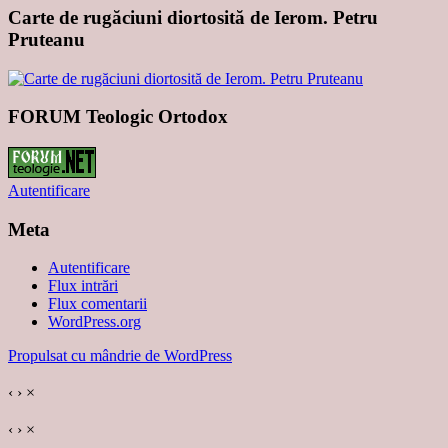
Carte de rugăciuni diortosită de Ierom. Petru
Pruteanu
FORUM Teologic Ortodox
Autentificare
Meta
Autentificare
Flux intrări
Flux comentarii
WordPress.org
Propulsat cu mândrie de WordPress
‹
›
×
‹
›
×