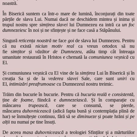
noastră.
În Biserică suntem ca într-o mare de lumină, înconjurați din toate
părțile de slava Lui. Numai dacă ne deschidem mintea și inima și
trupul nostru spre
simțirea slavei
lui Dumnezeu ea intră ca
un foc
dumnezeiesc
în noi și ne sfințește și ne face casă a Stăpânului.
Singură
reticența noastră
ne face
goi
de slava lui Dumnezeu. Pentru
că nu există
niciun motiv real
ca vreun ortodox să nu
fie
simțitor
și
văzător de Dumnezeu
, atâta timp cât întreaga
umanitate restaurată în Hristos e chemată la
comuniunea veșnică
cu
El.
Și comuniunea veșnică cu El vine de la
simțirea
Lui în Biserică și în
creația Sa și de la
vederea slavei
Sale, care sunt
uniri
cu
El,
intimizări preafrumoase
cu Dumnezeul nostru treimic.
Trăim din bucurie în bucurie. Pentru că
bucuria reală
e
consistentă
,
ține
de foame
, fiindcă e
dumnezeiască
. Și în comparație cu
mâncarea
trupească
, care se consumă, se pierde,
mâncarea
duhovnicească
(adică fapta bună și contemplația plină de
har) se înmulțește continuu, fără să se
diminueze
și poate hrăni
și pe
alții
nu numai pe tine însuți.
De aceea
masa duhovnicească
a teologiei Sfinților și a mărturiilor