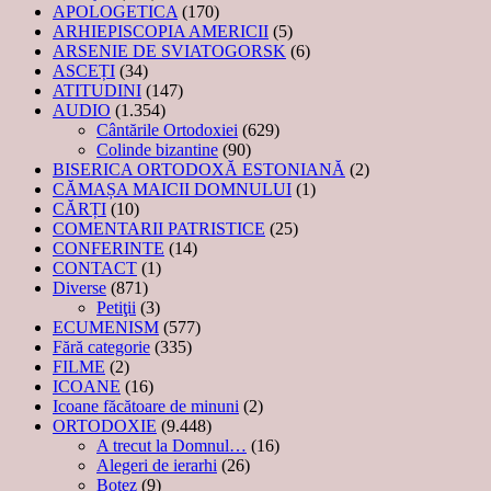
APOLOGETICA
(170)
ARHIEPISCOPIA AMERICII
(5)
ARSENIE DE SVIATOGORSK
(6)
ASCEȚI
(34)
ATITUDINI
(147)
AUDIO
(1.354)
Cântările Ortodoxiei
(629)
Colinde bizantine
(90)
BISERICA ORTODOXĂ ESTONIANĂ
(2)
CĂMAȘA MAICII DOMNULUI
(1)
CĂRȚI
(10)
COMENTARII PATRISTICE
(25)
CONFERINTE
(14)
CONTACT
(1)
Diverse
(871)
Petiţii
(3)
ECUMENISM
(577)
Fără categorie
(335)
FILME
(2)
ICOANE
(16)
Icoane făcătoare de minuni
(2)
ORTODOXIE
(9.448)
A trecut la Domnul…
(16)
Alegeri de ierarhi
(26)
Botez
(9)