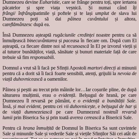
Dumnezeu devine
Euharistie
, care se frânge pentru toți, spre iertarea
păcatelor și spre viața veșnică. Și numai când
îți
frângi
/
înfrângi
patimile și poftele și te lași
umplut
de slava lui
Dumnezeu poți să dai
pâinea cuvântului
și altora,
care
flămânzesc
după ea.
Însă Dumnezeu așteaptă
rugăciunile credinței
noastre pentru ca să
înmulțească
binecuvântarea
și
pacea
sa în fiecare om. După cum El
așteaptă, ca fiecare dintre noi
să recunoască
în El pe izvorul vieții și
al tuturor bunătăților, viață, sănătate și bunuri materiale față de care
trebuie să fim
responsabili
.
Domnul a vrut să îi facă pe Sfinții Apostoli
martori direcți
ai minunii
pentru că a dorit să îi facă foarte sensibili, atenți, grijulii la
nevoia de
viață duhovnicească
a oamenilor.
Pâinea și peștii au trecut prin mâinile lor…Iar coșurile pline, de după
săturarea mulțimii, erau
o evidență
. Belșugul de hrană, pe care
Dumnezeu îl revarsă pe pământ, e
o evidență a bunătății Sale
.
Însă,
și mai evident
, pentru cei
vii duhovnicește
, e
belșugul de har
și
de
viață dumnezeiască
pe care Dumnezeul nostru
îl revarsă
lumii
prin Biserica Sa și prin toată
averea cerească
a Bisericii Sale.
Pentru că
hrana înmulțită
de Domnul în Biserica Sa sunt cuvintele
Sale și minunile Sale și vederile Sale și viețile Sfinților Săi cei atât de