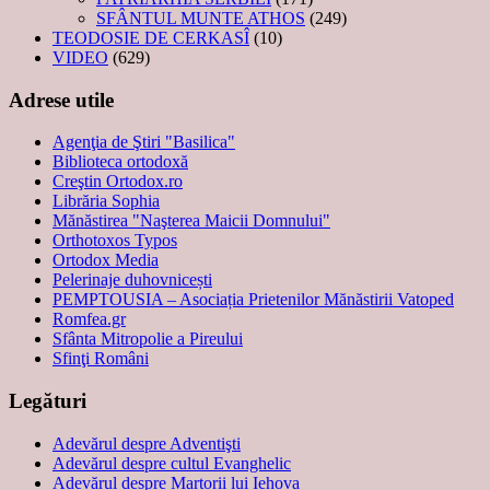
SFÂNTUL MUNTE ATHOS
(249)
TEODOSIE DE CERKASÎ
(10)
VIDEO
(629)
Adrese utile
Agenţia de Ştiri "Basilica"
Biblioteca ortodoxă
Creştin Ortodox.ro
Librăria Sophia
Mănăstirea "Naşterea Maicii Domnului"
Orthotoxos Typos
Ortodox Media
Pelerinaje duhovnicești
PEMPTOUSIA – Asociația Prietenilor Mănăstirii Vatoped
Romfea.gr
Sfânta Mitropolie a Pireului
Sfinţi Români
Legături
Adevărul despre Adventişti
Adevărul despre cultul Evanghelic
Adevărul despre Martorii lui Iehova