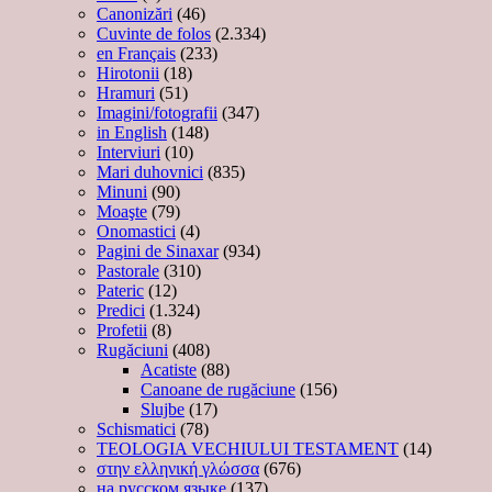
Canonizări
(46)
Cuvinte de folos
(2.334)
en Français
(233)
Hirotonii
(18)
Hramuri
(51)
Imagini/fotografii
(347)
in English
(148)
Interviuri
(10)
Mari duhovnici
(835)
Minuni
(90)
Moaşte
(79)
Onomastici
(4)
Pagini de Sinaxar
(934)
Pastorale
(310)
Pateric
(12)
Predici
(1.324)
Profetii
(8)
Rugăciuni
(408)
Acatiste
(88)
Canoane de rugăciune
(156)
Slujbe
(17)
Schismatici
(78)
TEOLOGIA VECHIULUI TESTAMENT
(14)
στην ελληνική γλώσσα
(676)
на русском языке
(137)