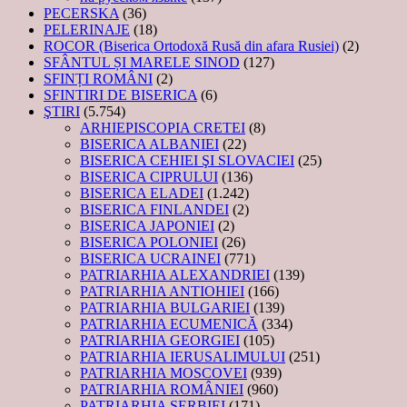
PECERSKA
(36)
PELERINAJE
(18)
ROCOR (Biserica Ortodoxă Rusă din afara Rusiei)
(2)
SFÂNTUL ȘI MARELE SINOD
(127)
SFINȚI ROMÂNI
(2)
SFINTIRI DE BISERICA
(6)
ŞTIRI
(5.754)
ARHIEPISCOPIA CRETEI
(8)
BISERICA ALBANIEI
(22)
BISERICA CEHIEI ŞI SLOVACIEI
(25)
BISERICA CIPRULUI
(136)
BISERICA ELADEI
(1.242)
BISERICA FINLANDEI
(2)
BISERICA JAPONIEI
(2)
BISERICA POLONIEI
(26)
BISERICA UCRAINEI
(771)
PATRIARHIA ALEXANDRIEI
(139)
PATRIARHIA ANTIOHIEI
(166)
PATRIARHIA BULGARIEI
(139)
PATRIARHIA ECUMENICĂ
(334)
PATRIARHIA GEORGIEI
(105)
PATRIARHIA IERUSALIMULUI
(251)
PATRIARHIA MOSCOVEI
(939)
PATRIARHIA ROMÂNIEI
(960)
PATRIARHIA SERBIEI
(171)