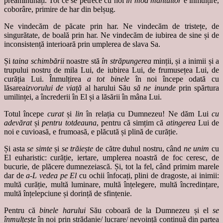
preaminunați. Tot ce se petrece cu noi
în mod mântuitor
e înmulțire,
coborâre, primire de har din belșug.
Ne vindecăm de păcate prin har. Ne vindecăm de tristețe, de
singurătate, de boală prin har. Ne vindecăm de iubirea de sine și de
inconsistență interioară prin umplerea de slava Sa.
Și
taina schimbării
noastre stă
în străpungerea
minții, și a inimii și a
trupului nostru de mila Lui, de iubirea Lui, de frumusețea Lui, de
curăția Lui. Înmulțirea
a tot binele
în noi începe odată cu
lăsarea
izvorului de viață
al harului Său
să ne inunde
prin spărtura
umilinței, a încrederii în El și a lăsării în mâna Lui.
Totul începe
curat
și
lin
în relația cu Dumnezeu! Ne dăm Lui
cu
adevărat
și
pentru totdeauna
, pentru că simțim că
atingerea
Lui de
noi e cuvioasă, e frumoasă, e plăcută și plină de curăție.
Și asta
se simte
și
se trăiește
de către duhul nostru, când
ne unim
cu
El euharistic: curăție, iertare, umplerea noastră de foc ceresc, de
bucurie, de plăcere dumnezeiască. Și, tot la fel, când primim marele
dar de
a-L vedea pe El
cu ochii înfocați, plini de dragoste, ai inimii:
multă curăție, multă luminare, multă înțelegere, multă încredințare,
multă înțelepciune și dorință de sfințenie.
Pentru că
binele harului
Său coboară de la Dumnezeu și el
se
înmulțește
în noi prin strădanie/ lucrare/ nevoință continuă din partea