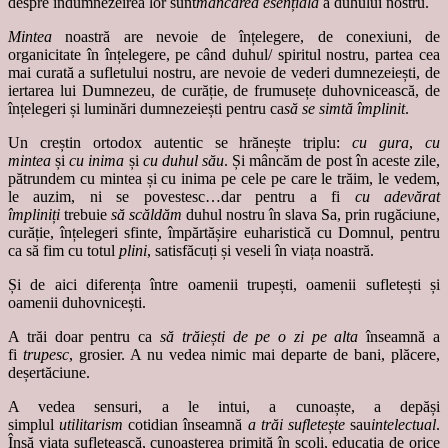
despre îndumnezeirea lor sunt
mâncarea esențială
a duhului nostru.
Mintea
noastră are nevoie de înțelegere, de conexiuni, de
organicitate în înțelegere, pe când duhul/ spiritul nostru, partea cea
mai curată a sufletului nostru, are nevoie de vederi dumnezeiești, de
iertarea lui Dumnezeu, de curăție, de frumusețe duhovnicească, de
înțelegeri și luminări dumnezeiești pentru ca
să se simtă împlinit
.
Un creștin ortodox autentic se hrănește triplu:
cu gura
,
cu
mintea
și
cu inima
și
cu duhul său
. Și mâncăm de post în aceste zile,
pătrundem cu mintea și cu inima pe cele pe care le trăim, le vedem,
le auzim, ni se povestesc…dar pentru a fi
cu adevărat
împliniți
trebuie
să scăldăm
duhul nostru în slava Sa, prin rugăciune,
curăție, înțelegeri sfinte, împărtășire euharistică cu Domnul, pentru
ca să fim cu totul
plini
, satisfăcuți și veseli în viața noastră.
Și de aici diferența între oamenii trupești, oamenii sufletești și
oamenii duhovnicești.
A trăi doar pentru ca
să trăiești de pe o zi pe alta
înseamnă a
fi
trupesc
, grosier. A nu vedea nimic mai departe de bani, plăcere,
deșertăciune.
A vedea sensuri, a le intui, a cunoaște, a depăși
simplul
utilitarism
cotidian înseamnă
a trăi sufletește
sau
intelectual
.
Însă viața sufletească, cunoașterea primită în școli, educația de orice