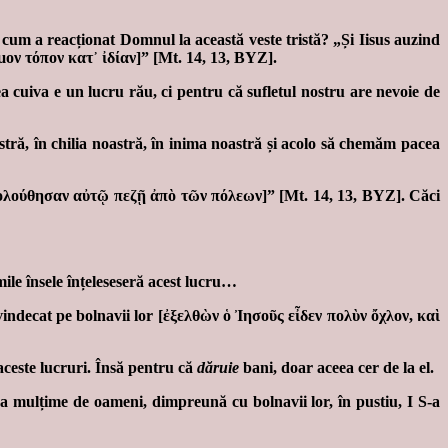
 cum a reacționat Domnul la această veste tristă? „Și Iisus auzind
μον τόπον κατ᾽ ἰδίαν]” [Mt. 14, 13, BYZ].
a cuiva e un lucru rău, ci pentru că sufletul nostru are nevoie de
ră, în chilia noastră, în inima noastră și acolo să chemăm pacea
 ἠκολούθησαν αὐτῷ πεζῇ ἀπὸ τῶν πόλεων]” [Mt. 14, 13, BYZ]. Căci
le însele înțeleseseră acest lucru…
a vindecat pe bolnavii lor [ἐξελθὼν ὁ Ἰησοῦς εἶδεν πολὺν ὄχλον, καὶ
 aceste lucruri. Însă pentru că
dăruie
bani, doar aceea cer de la el.
a mulțime de oameni, dimpreună cu bolnavii lor, în pustiu, I S-a