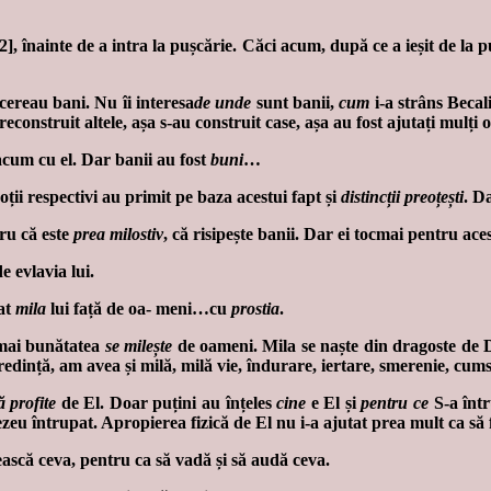
], înainte de a intra la pușcărie. Căci acum, după ce a ieșit de la
 cereau bani. Nu îi interesa
de unde
sunt banii,
cum
i-a strâns Becali
u reconstruit altele, așa s-au construit case, așa au fost ajutați mulț
cum cu el. Dar banii au fost
buni
…
eoții respectivi au primit pe baza acestui fapt și
distincții preoțești
. D
tru că este
prea milostiv
, că risipește banii. Dar ei tocmai pentru ace
 evlavia lui.
at
mila
lui față de oa- meni…cu
prostia
.
mai bunătatea
se milește
de oameni. Mila se naște din dragoste de 
redință, am avea și milă, milă vie, îndurare, iertare, smerenie, cum
ă profite
de El. Doar puțini au înțeles
cine
e El și
pentru ce
S-a într
eu întrupat. Apropierea fizică de El nu i-a ajutat prea mult ca să 
ească ceva, pentru ca să vadă și să audă ceva.