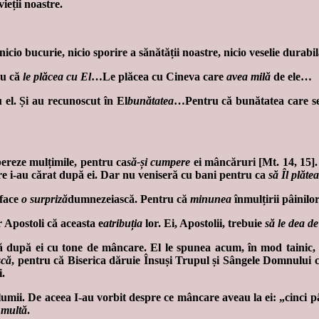
vieții noastre.
io bucurie, nicio sporire a sănătății noastre, nicio veselie durabil
ru că
le plăcea cu El
…Le plăcea cu Cineva care
avea milă
de ele…
 el. Și au recunoscut în El
bunătatea
…Pentru că bunătatea care se m
bereze mulțimile, pentru ca
să-și
cumpere
ei mâncăruri [Mt. 14, 15].
are i-au cărat după ei. Dar nu veniseră cu bani pentru ca
să Îl plăte
 face
o surpriză
dumnezeiască. Pentru că
minunea
înmulțirii pâinilor
 Apostoli că aceasta e
atribuția
lor. Ei, Apostolii, trebuie
să le dea d
ră după ei cu tone de mâncare. El le spunea acum, în mod tainic, 
scă
, pentru că Biserica dăruie Însuși Trupul și Sângele Domnului 
i.
lumii. De aceea I-au vorbit despre ce mâncare aveau la ei: „cinci p
 multă
.