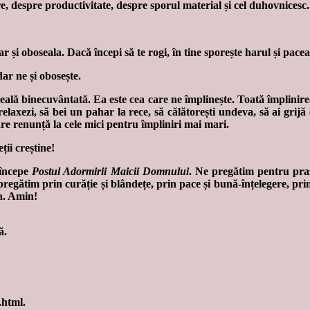
re, despre productivitate, despre sporul material și cel duhovnicesc.
ar și oboseala. Dacă începi să te rogi, în tine sporește harul și pacea
dar ne și obosește.
seală binecuvântată. Ea este cea care ne împlinește. Toată împlinire
e relaxezi, să bei un pahar la rece, să călătorești undeva, să ai gri
 care renunță la cele mici pentru împliniri mai mari.
ții creștine!
, începe
Postul Adormirii Maicii Domnului
. Ne pregătim pentru pra
pregătim prin curăție și blândețe, prin pace și bună-înțelegere, pri
a. Amin!
ă.
.html.