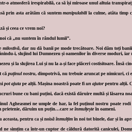
 într-o atmosferă irespirabilă, ca să își miroase unul altuia transpi
Însă prin asta arătăm că suntem
manipulabili
la culme, atâta tim
ză și ceea ce vrem noi?
noi că „nu suntem în rândul lumii”.
 e
milostivă
, dar nu dă banii pe mode trecătoare. Noi dăm toți bani
rănindu-i, slujind lui Dumnezeu și oamenilor în diverse moduri, iar
 și la slujirea Lui și nu la a-și face plăceri costisitoare. Însă cine 
t că
puținul nostru
, dimpotrivă, nu trebuie aruncat pe nimicuri, ci 
ani
pot ajuta
pe alții. Mașina noastră poate fi
un ajutor
pentru alții. C
lucruri bune cu bani puțini, dacă există dăruire multă și lăsarea n
ținul Agheasmei ne umple de har, la fel puținul nostru poate rod
im prietenie, dăruim un puțin…care
se înmulțește
în oameni.
 aceasta, pentru ca și noi
să înmulțim
în noi tot binele, dar și în ap
când ne simțim ca într-un cuptor de căldură datorită caniculei, Do