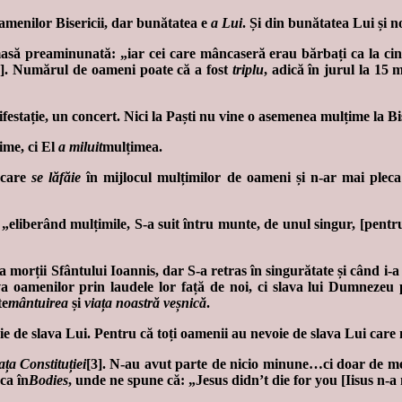
menilor Bisericii, dar bunătatea e
a Lui
. Și din bunătatea Lui și 
asă preaminunată: „iar cei care mâncaseră erau bărbați ca la cinc
]. Numărul de oameni poate că a fost
triplu
, adică în jurul la 15 
festație, un concert. Nici la Paști nu vine o asemenea mulțime la Bi
ime, ci El
a miluit
mulțimea.
, care
se lăfăie
în mijlocul mulțimilor de oameni și n-ar mai plec
poi, „eliberând mulțimile, S-a suit întru munte, de unul singur, [pe
a morții Sfântului Ioannis, dar S-a retras în singurătate și când i
a oamenilor prin laudele lor față de noi, ci slava lui Dumnezeu 
te
mântuirea
și
viața noastră veșnică
.
 de slava Lui. Pentru că toți oamenii au nevoie de slava Lui care 
ața Constituției
[3]. N-au avut parte de nicio minune…ci doar de melo
ca în
Bodies
, unde ne spune că: „Jesus didn’t die for you [Iisus n-a 