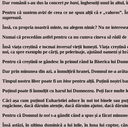
Dar românii s-au dus la concert
pe bani
, înghesuiți unul în altul,
Pentru că suntem
avizi
de ceea ce ne spun alții că e „valoros”. 
sugerează
.
Însă, cu propria noastră minte, nu alegem nimic? Nu ne interesea
Numai că procedăm astfel pentru ca nu cumva cineva
să râdă
de 
Însă viața creștină e tocmai
inversul
vieții lumești. Viața creștină
noi, ca spre exemplu pe cărți, pe pelerinaje, ajutând oameni și h
Pentru că creștinii se gândesc în primul rând la Biserica lui Dumnezeu
Dar prin minunea din azi, a înmulțirii hranei, Domnul ne-a arăta
Timpul nostru liber poate fi
un bine
pentru alții. Puținii noștri b
Puținul poate fi înmulțit cu harul lui Dumnezeu. Poți face multe 
Căci așa cum puținul Euharistiei aduce în noi tot binele sau pu
rugăciune, dacă dăruim atenție, dacă dăruim ajutor, dacă dăru
Pentru că Domnul
la noi
s-a gândit când a spus și a făcut minunea
Însă astăzi, în ultima duminică a lui iulie, în luna lui cuptor, 