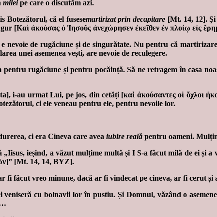
a
milei
pe care o discutăm azi.
s Botezătorul, că el fusese
martirizat prin decapitare
[Mt. 14, 12]. Și
l singur [Καὶ ἀκούσας ὁ Ἰησοῦς ἀνεχώρησεν ἐκεῖθεν ἐν πλοίῳ εἰς ἔρη
t e nevoie de rugăciune și de singurătate. Nu pentru că martirizare
flarea unei asemenea vești, are nevoie de reculegere.
pentru rugăciune și pentru pocăință. Să ne retragem în casa noast
sta], i-au urmat Lui, pe jos, din cetăți [καὶ ἀκούσαντες οἱ ὄχλοι
ezătorul, ci ele veneau pentru ele, pentru nevoile lor.
urerea, ci era Cineva care avea
iubire reală
pentru oameni. Mulțimi
ă „Iisus, ieșind, a văzut mulțime multă și I S-a făcut milă de ei și 
ν]” [Mt. 14, 14, BYZ].
ar fi făcut vreo minune, dacă ar fi vindecat pe cineva, ar fi cerut și
i veniseră cu bolnavii lor în pustiu. Și Domnul, văzând o asemene
r…