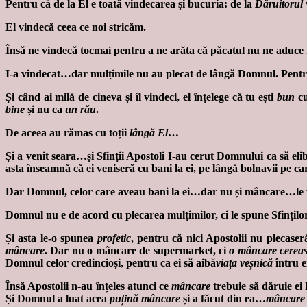
Pentru că de la El e toată vindecarea și bucuria: de la
Dăruitorul
El vindecă ceea ce noi stricăm.
Însă ne vindecă tocmai pentru a ne arăta că păcatul nu ne aduce nic
I-a vindecat…dar mulțimile nu au plecat de lângă Domnul. Pent
Și când ai milă de cineva și îl vindeci, el înțelege că tu ești
bun
cu
bine
și nu ca
un rău
.
De aceea au rămas cu toții
lângă El
…
Și a venit seara…și Sfinții Apostoli I-au cerut Domnului ca să eli
asta înseamnă că ei veniseră cu bani la ei, pe lângă bolnavii pe c
Dar Domnul, celor care aveau bani la ei…dar nu și mâncare…le
Domnul nu e de acord cu plecarea mulțimilor, ci le spune Sfinților
Și asta le-o spunea
profetic
, pentru că nici Apostolii nu plecase
mâncare
. Dar nu o mâncare de supermarket, ci
o mâncare cerea
Domnul celor credincioși, pentru ca ei să aibă
viața veșnică
întru e
Însă Apostolii n-au înțeles atunci ce
mâncare
trebuie să dăruie ei 
Și Domnul a luat acea
puțină mâncare
și a făcut din ea…
mâncare