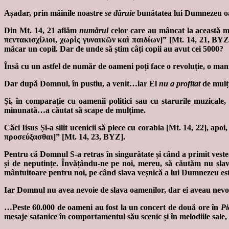
Așadar, prin mâinile noastre
se dăruie
bunătatea lui Dumnezeu oa
Din Mt. 14, 21 aflăm
numărul
celor care au mâncat la această m
πεντακισχίλιοι, χωρὶς γυναικῶν καὶ παιδίων]” [Mt. 14, 21, BYZ
măcar un copil. Dar de unde să știm câți copii au avut cei 5000?
Însă cu un astfel de număr de oameni poți face o revoluție, o mani
Dar după Domnul, în pustiu, a venit…iar El
nu a profitat
de mulț
Și, în comparație cu oamenii politici sau cu starurile muzicale
minunată…a căutat să scape de mulțime.
Căci Iisus Și-a silit ucenicii să plece cu corabia [Mt. 14, 22], a
προσεύξασθαι]” [Mt. 14, 23, BYZ].
Pentru că Domnul S-a retras în singurătate și când a primit veste
și de neputințe. Învățându-ne pe noi, mereu, să căutăm nu slav
mântuitoare pentru noi, pe când slava veșnică a lui Dumnezeu es
Iar Domnul nu avea nevoie de slava oamenilor, dar ei aveau nevoie
…Peste 60.000 de oameni au fost la un concert de două ore în
Pi
mesaje satanice în comportamentul său scenic și în melodiile sale, 