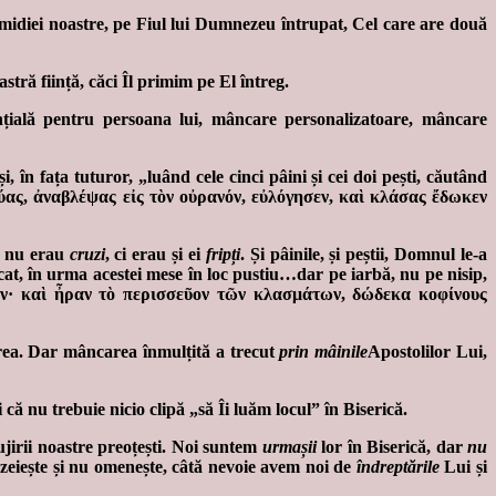
scomidiei noastre, pe Fiul lui Dumnezeu întrupat, Cel care are două
stră ființă, căci Îl primim pe El întreg.
ială pentru persoana lui, mâncare personalizatoare, mâncare
 în fața tuturor, „luând cele cinci pâini și cei doi pești, căutând
ἰχθύας, ἀναβλέψας εἰς τὸν οὐρανόν, εὐλόγησεν, καὶ κλάσας ἔδωκεν
ii nu erau
cruzi
, ci erau și ei
fripți
. Și pâinile, și peștii, Domnul le-a
t, în urma acestei mese în loc pustiu…dar pe iarbă, nu pe nisip,
σθησαν· καὶ ἦραν τὸ περισσεῦον τῶν κλασμάτων, δώδεκα κοφίνους
rea. Dar mâncarea înmulțită a trecut
prin mâinile
Apostolilor Lui,
 că nu trebuie nicio clipă „să Îi luăm locul” în Biserică.
lujirii noastre preoțești. Noi suntem
urmașii
lor în Biserică, dar
nu
ezeiește și nu omenește, câtă nevoie avem noi de
îndreptările
Lui și