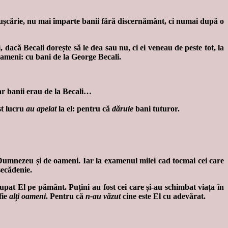
 pușcărie, nu mai împarte banii fără discernământ, ci numai după o
, dacă Becali dorește să le dea sau nu, ci ei veneau de peste tot, la
i oameni: cu bani de la George Becali.
ar banii erau de la Becali…
st lucru
au apelat
la el: pentru că
dăruie
bani tuturor.
Dumnezeu și de oameni. Iar la examenul milei cad tocmai cei care
secădenie.
upat El pe pământ. Puțini au fost cei care și-au schimbat viața în
fie
alți oameni
. Pentru că
n-au văzut
cine este El cu adevărat.