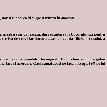
, dar și sudoarea îți curge și mintea îți obosește.
a noastră vine din asceză, din renunțarea la bucuriile mici pentru
jă excesivă de tine. Dar bucuria
mare
e bucuria citirii, a scrisului, a
znicul ei de la jumătatea lui august…Dar trebuie să ne pregătim
n iertare și smerenie. Căci numai astfel ne facem
locașuri vii
ale lui