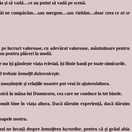
rația și să vadă…ce au putut să vadă pe scenă.
p cât ne cumpărăm…sau mergem…sau vizităm…doar ceea ce
ni se
i pe lucruri valoroase, cu adevărat valoroase, mântuitoare pentru
 nu pentru plăceri la modă.
nu își gândește viața eclesial, își fituie banii pe toate nimicurile.
el trebuie
înmulțit duhovnicește
.
unoștințele și relațiile noastre pot veni
în ajutorul
altora.
oastră în mâna lui Dumnezeu, cea care ne conduce la tot binele.
i mult bine în viața altora. Dacă dăruim experiență, dacă dăruim
roapele nostru.
mnul ne învață despre
înmulțirea lucrurilor
, pentru că și grâul abia