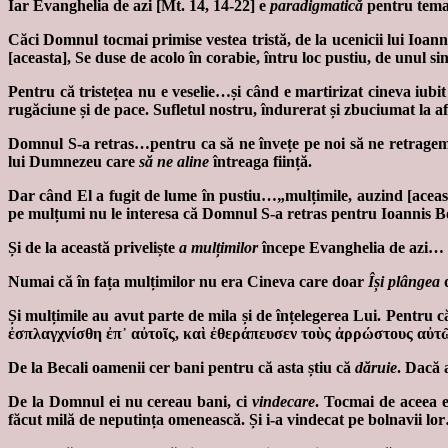
Iar Evanghelia de azi [Mt. 14, 14-22] e
paradigmatică
pentru tem
Căci Domnul tocmai primise vestea tristă, de la ucenicii lui Ioanni
[aceasta], Se duse de acolo în corabie, întru loc pustiu, de unu
Pentru că tristețea nu e veselie…și când e martirizat cineva iubi
rugăciune și de pace. Sufletul nostru, îndurerat și zbuciumat la a
Domnul S-a retras…pentru ca să ne învețe pe noi să ne retragem 
lui Dumnezeu care
să ne aline
întreaga ființă.
Dar când El a fugit de lume în pustiu…„mulțimile, auzind [acea
pe mulțumi nu le interesa că Domnul S-a retras pentru Ioannis Bot
Și de la această priveliște
a mulțimilor
începe Evanghelia de azi…
Numai că în fața mulțimilor nu era Cineva care doar
Își plângea
d
Și mulțimile au avut parte de mila și de înțelegerea Lui. Pentru c
ἐσπλαγχνίσθη ἐπ᾽ αὐτοῖς, καὶ ἐθεράπευσεν τοὺς ἀρρώστους αὐτῶ
De la Becali oamenii cer bani pentru că asta știu că
dăruie
. Dacă 
De la Domnul ei nu cereau bani, ci
vindecare
. Tocmai de aceea e
făcut milă de neputința omenească. Și i-a vindecat pe bolnavii lo