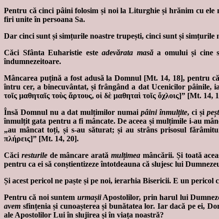
Pentru că cinci pâini folosim și noi la Liturghie și hrănim cu ele
firi unite în persoana Sa.
Dar cinci sunt și simțurile noastre trupești, cinci sunt și simțuril
Căci Sfânta Euharistie este
adevărata masă
a omului și cine 
îndumnezeitoare.
Mâncarea puțină a fost adusă la Domnul [Mt. 14, 18], pentru că
întru cer, a binecuvântat, și frângând a dat Ucenicilor pâinil
τοῖς μαθηταῖς τοὺς ἄρτους, οἱ δὲ μαθηταὶ τοῖς ὄχλοις]” [Mt. 14, 
Însă Domnul nu a dat mulțimilor numai
pâini înmulțite
, ci și
peșt
înmulțit gata pentru a fi mâncate. De aceea și mulțimile i-au m
„au mâncat toți, și s-au săturat; și au strâns prisosul fărâ
πλήρεις]” [Mt. 14, 20].
Căci
resturile
de mâncare arată
mulțimea
mâncării. Și toată ace
pentru ca ei să conștientizeze întotdeauna că slujesc lui Dumneze
Și acest pericol ne paște și pe noi, ierarhia Bisericii. E un perico
Pentru că noi suntem
urmașii
Apostolilor, prin harul lui Dumnez
avem
sfințenia și cunoașterea și bunătatea lor. Iar dacă pe ei, D
ale Apostolilor Lui în slujirea și în viața noastră?