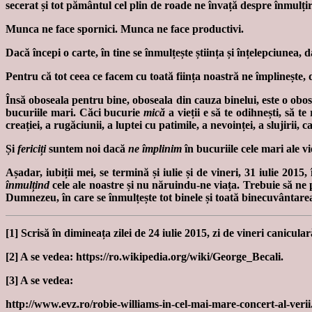
secerat și tot pământul cel plin de roade ne învață despre înmulți
Munca ne face spornici. Munca ne face productivi.
Dacă începi o carte, în tine se înmulțește știința și înțelepciunea, d
Pentru că tot ceea ce facem cu toată ființa noastră ne împlinește, 
Însă oboseala pentru bine, oboseala din cauza binelui, este o obo
bucuriile mari. Căci bucurie
mică
a vieții e să te odihnești, să t
creației, a rugăciunii, a luptei cu patimile, a nevoinței, a slujirii,
Și
fericiți
suntem noi dacă
ne împlinim
în bucuriile cele mari ale vie
Așadar, iubiții mei, se termină și iulie și de vineri, 31 iulie 2015
înmulțind
cele ale noastre și nu năruindu-ne viața. Trebuie să ne 
Dumnezeu, în care se înmulțește tot binele și toată binecuvântare
[1] Scrisă în dimineața zilei de 24 iulie 2015, zi de vineri canicular
[2] A se vedea: https://ro.wikipedia.org/wiki/George_Becali.
[3] A se vedea:
http://www.evz.ro/robie-williams-in-cel-mai-mare-concert-al-verii