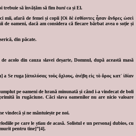
noi trebuie să învățăm să fim
buni
ca și El.
i mii, afară de femei și copii [Οἱ δὲ ἐσθίοντες ἦσαν ἄνδρες ὡσεὶ
mii de oameni, dacă am considera că fiecare bărbat avea o soție și
serică, din păcate.
a de acolo din cauza slavei deșarte, Domnul, după această masă
ntru] a Se ruga [ἀπολύσας τοὺς ὄχλους, ἀνέβη εἰς τὸ ὄρος κατ᾽ ἰδίαν
-a umplut pe oameni de hrană minunată și când i-a vindecat de boli
primită în rugăciune. Căci slava oamenilor nu are nicio valoare
ne vindecă și ne mântuiește pe noi.
diile pe care le știau de acasă. Solistul e un personaj dubios, cu
murit pentru tine]”[4].