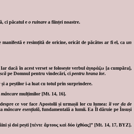
ă, ci păcatul e
o ruinare
a ființei noastre.
anifestă e resimțită de oricine, oricât de păcătos ar fi el, ca
un
 Iar dacă în acest verset se folosește verbul ἀγοράζω [a cumpăra],
ască
pe Domnul pentru vindecări, ci
pentru hrana lor
.
 și a peștilor i-a luat cu totul prin surprindere.
e mâncare
mulțimilor [Mt. 14, 16].
despre ce vor face Apostolii și urmașii lor cu lumea:
îi vor da de
ca
mâncare esențială
, fundamentală a lumii. Ea Îl dăruie pe Însuși
âini și doi pești [πέντε ἄρτους καὶ δύο ἰχθύας]” [Mt. 14, 17, BYZ].