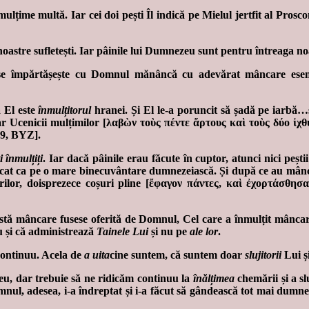
 mulțime multă. Iar cei doi pești Îl indică pe Mielul jertfit al Pro
e noastre sufletești. Iar pâinile lui Dumnezeu sunt pentru întreaga noa
se împărtășește cu Domnul mănâncă cu adevărat mâncare esenț
 El este
înmulțitorul
hranei. Și El le-a poruncit să șadă pe iarbă…și,
e, iar Ucenicii mulțimilor [λαβὼν τοὺς πέντε ἄρτους καὶ τοὺς δύο 
19, BYZ].
i înmulțiți
. Iar dacă pâinile erau făcute în cuptor, atunci nici peșt
âncat ca pe o mare binecuvântare dumnezeiască. Și după ce au mânca
miturilor, doisprezece coșuri pline [ἔφαγον πάντες, καὶ ἐχορτά
astă mâncare fusese oferită de Domnul, Cel care a înmulțit mânca
u și că administrează
Tainele Lui
și nu pe
ale lor
.
l continuu. Acela de
a uita
cine suntem, că suntem doar
slujitorii
Lui și
eu, dar trebuie să ne ridicăm continuu la
înălțimea
chemării și a s
omnul, adesea, i-a îndreptat și i-a făcut să gândească tot mai dumn