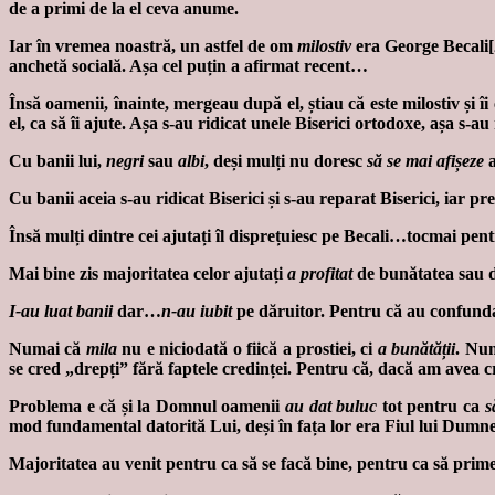
de a primi de la el ceva anume.
Iar în vremea noastră, un astfel de om
milostiv
era George Becali[2
anchetă socială. Așa cel puțin a afirmat recent…
Însă oamenii, înainte, mergeau după el, știau că este milostiv și îi
el, ca să îi ajute. Așa s-au ridicat unele Biserici ortodoxe, așa s-a
Cu banii lui,
negri
sau
albi
, deși mulți nu doresc
să se mai afișeze
a
Cu banii aceia s-au ridicat Biserici și s-au reparat Biserici, iar pr
Însă mulți dintre cei ajutați îl disprețuiesc pe Becali…tocmai pen
Mai bine zis majoritatea celor ajutați
a profitat
de bunătatea sau de
I-au luat banii
dar…
n-au iubit
pe dăruitor. Pentru că au confund
Numai că
mila
nu e niciodată o fiică a prostiei, ci
a bunătății
. Nu
se cred „drepți” fără faptele credinței. Pentru că, dacă am avea c
Problema e că și la Domnul oamenii
au dat buluc
tot pentru ca
s
mod fundamental datorită Lui, deși în fața lor era Fiul lui Dumnez
Majoritatea au venit pentru ca să se facă bine, pentru ca să prim