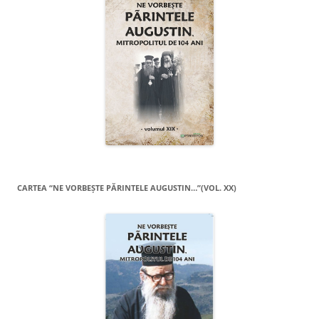
CARTEA “NE VORBEŞTE PĂRINTELE AUGUSTIN…”(VOL. XX)