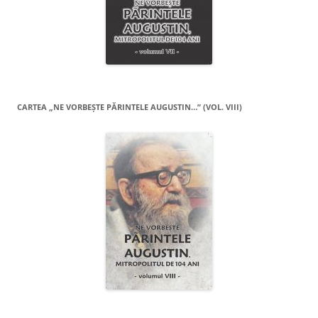
CARTEA „NE VORBEŞTE PĂRINTELE AUGUSTIN…” (VOL. VIII)