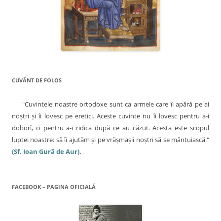
CUVÂNT DE FOLOS
"Cuvintele noastre ortodoxe sunt ca armele care îi apără pe ai
noştri şi îi lovesc pe eretici. Aceste cuvinte nu îi lovesc pentru a-i
doborî, ci pentru a-i ridica după ce au căzut. Acesta este scopul
luptei noastre: să îi ajutăm şi pe vrăşmaşii noştri să se mântuiască."
(Sf. Ioan Gură de Aur).
FACEBOOK – PAGINA OFICIALĂ