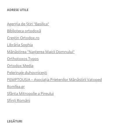
ADRESE UTILE
Agenţia de Ştiri "Basilica"
Biblioteca ortodoxă
Creştin Ortodox.ro
Librăria Sophia
Mănăstirea "Naşterea Maicii Domnului"
Orthotoxos Typos
Ortodox Media
Pelerinaje duhovnicești
PEMPTOUSIA – Asociația Prietenilor Mănăstirii Vatoped
Romfea.gr
Sfânta Mitropolie a Pireului
Sfinţi Români
LEGĂTURI