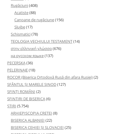
Rugăciuni
(408)
Acatiste
(88)
Canoane de rugăciune
(156)
Slujbe
(17)
Schismatici
(78)
TEOLOGIA VECHIULUI TESTAMENT
(14)
στην ελληνική γλώσσα
(676)
на русском языке
(137)
PECERSKA
(36)
PELERINAJE
(18)
ROCOR (Biserica Ortodoxă Rusă din afara Rusiei)
(2)
SFÂNTUL ȘI MARELE SINOD
(127)
SFINȚI ROMÂNI
(2)
SFINTIRI DE BISERICA
(6)
ŞTIRI
(5.754)
ARHIEPISCOPIA CRETEI
(8)
BISERICA ALBANIEI
(22)
BISERICA CEHIEI ŞI SLOVACIEI
(25)