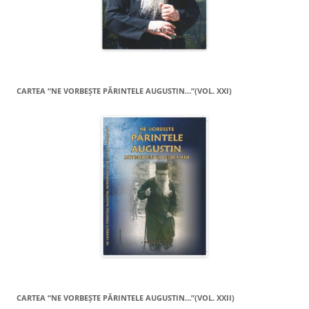
CARTEA “NE VORBEŞTE PĂRINTELE AUGUSTIN…”(VOL. XXI)
CARTEA “NE VORBEŞTE PĂRINTELE AUGUSTIN…”(VOL. XXII)