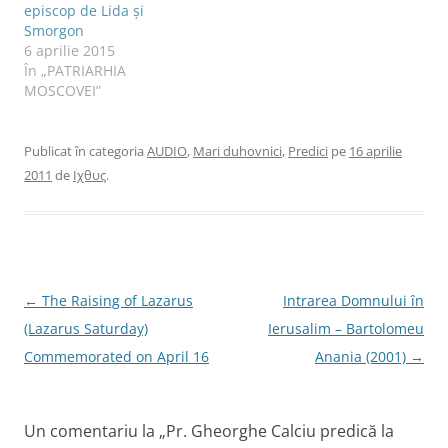
r
episcop de Lida și
-
Smorgon
o
f
6 aprilie 2015
e
r
În „PATRIARHIA
e
MOSCOVEI”
a
s
t
r
ă
Publicat în categoria
AUDIO
,
Mari duhovnici
,
Predici
pe
16 aprilie
n
o
2011
de
Ιχθυς
.
u
ă
)
N
←
The Raising of Lazarus
Intrarea Domnului în
a
(Lazarus Saturday)
Ierusalim – Bartolomeu
v
Commemorated on April 16
Anania (2001)
→
i
g
Un comentariu la „
Pr. Gheorghe Calciu predică la
a