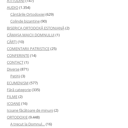
ATITUDINI
(147)
AUDIO
(1.354)
Cântările Ortodoxiei
(629)
Colinde bizantine
(90)
BISERICA ORTODOXĂ ESTONIANĂ
(2)
CĂMAȘA MAICII DOMNULUI
(1)
CĂRȚI
(10)
COMENTARII PATRISTICE
(25)
CONFERINTE
(14)
CONTACT
(1)
Diverse
(871)
Petiţii
(3)
ECUMENISM
(577)
Fără categorie
(335)
FILME
(2)
ICOANE
(16)
Icoane făcătoare de minuni
(2)
ORTODOXIE
(9.448)
A trecut la Domnul…
(16)