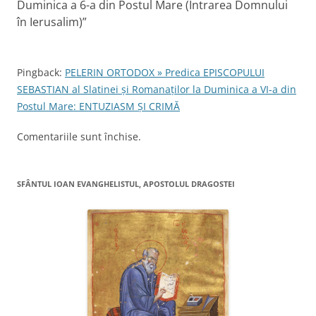
Duminica a 6-a din Postul Mare (Intrarea Domnului
r
în Ierusalim)
”
e
î
Pingback:
PELERIN ORTODOX » Predica EPISCOPULUI
n
SEBASTIAN al Slatinei şi Romanaţilor la Duminica a VI-a din
a
Postul Mare: ENTUZIASM ŞI CRIMĂ
r
t
Comentariile sunt închise.
i
c
SFÂNTUL IOAN EVANGHELISTUL, APOSTOLUL DRAGOSTEI
o
l
e