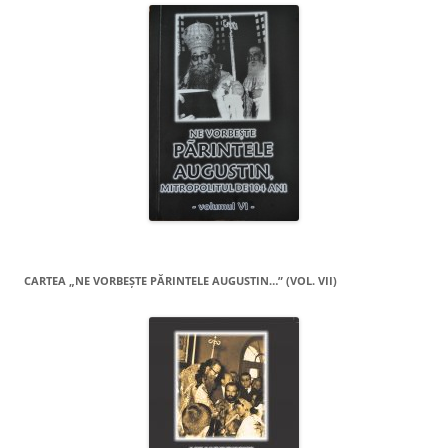
CARTEA „NE VORBEŞTE PĂRINTELE AUGUSTIN…” (VOL. VII)