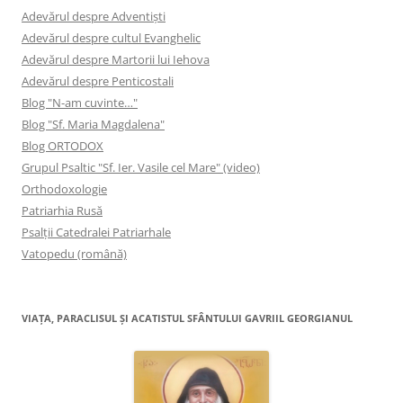
Adevărul despre Adventişti
Adevărul despre cultul Evanghelic
Adevărul despre Martorii lui Iehova
Adevărul despre Penticostali
Blog "N-am cuvinte…"
Blog "Sf. Maria Magdalena"
Blog ORTODOX
Grupul Psaltic "Sf. Ier. Vasile cel Mare" (video)
Orthodoxologie
Patriarhia Rusă
Psalţii Catedralei Patriarhale
Vatopedu (română)
VIAŢA, PARACLISUL ŞI ACATISTUL SFÂNTULUI GAVRIIL GEORGIANUL