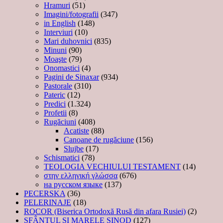
Hramuri
(51)
Imagini/fotografii
(347)
in English
(148)
Interviuri
(10)
Mari duhovnici
(835)
Minuni
(90)
Moaşte
(79)
Onomastici
(4)
Pagini de Sinaxar
(934)
Pastorale
(310)
Pateric
(12)
Predici
(1.324)
Profetii
(8)
Rugăciuni
(408)
Acatiste
(88)
Canoane de rugăciune
(156)
Slujbe
(17)
Schismatici
(78)
TEOLOGIA VECHIULUI TESTAMENT
(14)
στην ελληνική γλώσσα
(676)
на русском языке
(137)
PECERSKA
(36)
PELERINAJE
(18)
ROCOR (Biserica Ortodoxă Rusă din afara Rusiei)
(2)
SFÂNTUL ȘI MARELE SINOD
(127)