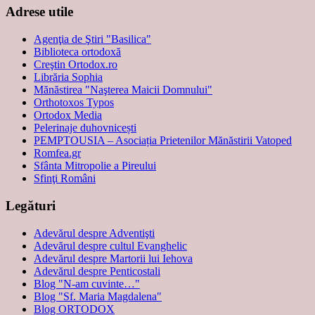
Adrese utile
Agenţia de Ştiri "Basilica"
Biblioteca ortodoxă
Creştin Ortodox.ro
Librăria Sophia
Mănăstirea "Naşterea Maicii Domnului"
Orthotoxos Typos
Ortodox Media
Pelerinaje duhovnicești
PEMPTOUSIA – Asociația Prietenilor Mănăstirii Vatoped
Romfea.gr
Sfânta Mitropolie a Pireului
Sfinţi Români
Legături
Adevărul despre Adventişti
Adevărul despre cultul Evanghelic
Adevărul despre Martorii lui Iehova
Adevărul despre Penticostali
Blog "N-am cuvinte…"
Blog "Sf. Maria Magdalena"
Blog ORTODOX