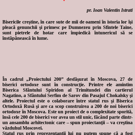
pr. Ioan Valentin Istrati
Bisericile creştine, în care sute de mii de oameni în istoria lor îşi
pleacă genunchii şi primesc pe Dumnezeu prin Sfintele Taine,
sunt pietrele de hotar care împiedică întunericul să se
înstăpânească în lume.
În cadrul „Proiectului 200” desfăşurat în Moscova, 27 de
biserici ortodoxe sunt în construcţie. Printre ele amintim
Biserica Sfântului Spiridon al Trimitundei din cartierul
Nagatino, a Sfântului Serfim de Sarov din Pasajul Chokalsky şi
altele. Proiectul este o colaborare între statul rus şi Biserica
Ortodoxă Rusă şi are ca scop construirea a 200 de noi biserici
ortodoxe în Moscova. Este un proiect de o complexitate sporită,
însă cele 200 de biserici vor avea un stil unic, făcând parte dintr-
un ansamblu arhitectonic care – spun proiectanţii – va creştina
văzduhul Moscovei.
Statul rus prin reprezentanţii lui nu putem spune că a fost