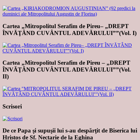
Cartea „Mitropolitul Serafim de Pireu– „DREPT
ÎNVĂŢÂND CUVÂNTUL ADEVĂRULUI””(Vol. I)
Cartea „Mitropolitul Serafim de Pireu – „DREPT
ÎNVĂŢÂND CUVÂNTUL ADEVĂRULUI””(Vol.
II)
Scrisori
De ce Papa şi supuşii lui s-au despărţit de Biserica lui
Hristos de Sf. Nectarie de la Eghina