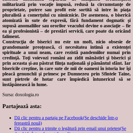
militarizată prin vocaţie impusă, redusă la circumstanţe de
proprietate, putere sau profit este sortită să intre în piaţa
pluralistă a comerţului cu nimicnicie. De asemenea, o biserică
atomizată în sute de expresii, fără fundament dogmatic şi
supusă anomaliilor sau ororilor veacului devine o asociaţie – fie
ea şi profesionistă – de prestări servicii, care poate da oricând
faliment.
Construcţia de biserici nu este un moft, nicio obsesie de
grandomanie preoţească, ci necesitatea intimă a existenţei
spirituale a unui neam, care rezistă pandemiilor numai prin
credinţă. Toţi voievozi români au zidit mănăstiri şi biserici şi
prin aceasta şi-au păstrat fiinţa naţională şi pământul sfânt. Iar
bisericile creştine, în care sute de mii de oameni în istoria lor îşi
pleacă genunchii şi primesc pe Dumnezeu prin Sfintele Taine,
sunt pietrele de hotar care împiedică întunericul să se
înstăpânească în lume.
Sursa: doxologia.ro
Partajează asta:
Dă clic pentru a partaja pe Facebook(Se deschide într-o
fereastră nouă)
Dă clic pentru a trimite o legătură prin email unui prieten(Se