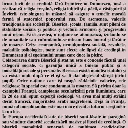
brusc lovit de o credinţă fără frontiere în Dumnezeu, însă a
realizat că religia creştină, religia iubirii şi a păcii, a răstignirii şi
Învierii, este singura în măsură să asigure o temelie morală
fermă şi statornică poporului rus. De asemenea, valorile
tradiţionale ale societăţii: Biserica, şcoala, familia, sunt piloni de
stabilitate socială şi politică şi vectorii armoniei şi progresului
unui neam. Fără acestea, o naţiune se atomizează, izolându-se
de umanitate sau cufundându-se într-un haos imoral şi făcător
de moarte. Criza ecomomică, nemulţumirea socială, revoltele,
maladiile psihologice, toate sunt efecte ale lipsei de credinţă în
Dumnezeu şi al egoismului uman care duce la pieire.
Colaborarea dintre Biserică şi stat nu este o concesie făcută unei
categorii sociale, ci garanţia unică a binelui public şi a
moralităţii sociale şi personale. Biserica există înaintea statului şi
va exista mult după ce el îşi va fi dat obştescul sfârşit (ortul
popii). Orice naţiune care îşi neagă rădăcinile valorice, cele
religioase în special este condamnat la moarte. Să privim doar la
exemplul Franţei, campioana secularizării prin iluminism, care
în 20 de ani, spun experţii sociologi, va avea mai mulţi străini
decât francezi, majoritatea arabi magrebieni. Deja în Franţa,
numărul musulmanilor este mai mare decât a tuturor creştinilor
la un loc.
În Europa occidentală sute de biserici sunt lăsate în paragină
sau vândute datorită secularizării masive şi lipsei de credinţă. O
biserică monolitică separată de mulţimea credicioşilor,