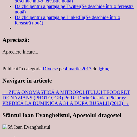
deschide într-o fereastră nouă)
Dă clic pentru a partaja pe Twitter(Se deschide într-o fereastră
nouă)
Dă clic pentru a partaja pe LinkedIn(Se deschide într-o
fereastră nouă)
Apreciază:
Apreciere
Încarc...
Publicat în categoria
Diverse
pe
4 martie 2013
de
Ιχθυς
.
Navigare în articole
←
ZIUA ONOMASTICĂ A MITROPOLITULUI TEODORET
DE NAZIANS (PHOTO, GR)
Pr. Dr. Dorin Octavian Picioruș:
PREDICĂ LA DUMINICA A 34-A DUPĂ RUSALII (2013)
→
Sfântul Ioan Evanghelistul, Apostolul dragostei