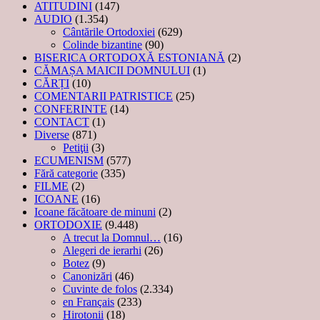
ATITUDINI
(147)
AUDIO
(1.354)
Cântările Ortodoxiei
(629)
Colinde bizantine
(90)
BISERICA ORTODOXĂ ESTONIANĂ
(2)
CĂMAȘA MAICII DOMNULUI
(1)
CĂRȚI
(10)
COMENTARII PATRISTICE
(25)
CONFERINTE
(14)
CONTACT
(1)
Diverse
(871)
Petiţii
(3)
ECUMENISM
(577)
Fără categorie
(335)
FILME
(2)
ICOANE
(16)
Icoane făcătoare de minuni
(2)
ORTODOXIE
(9.448)
A trecut la Domnul…
(16)
Alegeri de ierarhi
(26)
Botez
(9)
Canonizări
(46)
Cuvinte de folos
(2.334)
en Français
(233)
Hirotonii
(18)