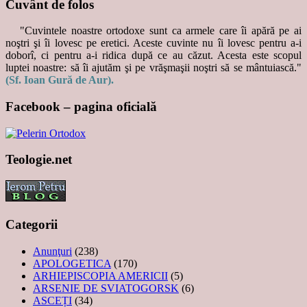
Cuvânt de folos
"Cuvintele noastre ortodoxe sunt ca armele care îi apără pe ai
noştri şi îi lovesc pe eretici. Aceste cuvinte nu îi lovesc pentru a-i
doborî, ci pentru a-i ridica după ce au căzut. Acesta este scopul
luptei noastre: să îi ajutăm şi pe vrăşmaşii noştri să se mântuiască."
(Sf. Ioan Gură de Aur).
Facebook – pagina oficială
Teologie.net
Categorii
Anunţuri
(238)
APOLOGETICA
(170)
ARHIEPISCOPIA AMERICII
(5)
ARSENIE DE SVIATOGORSK
(6)
ASCEȚI
(34)