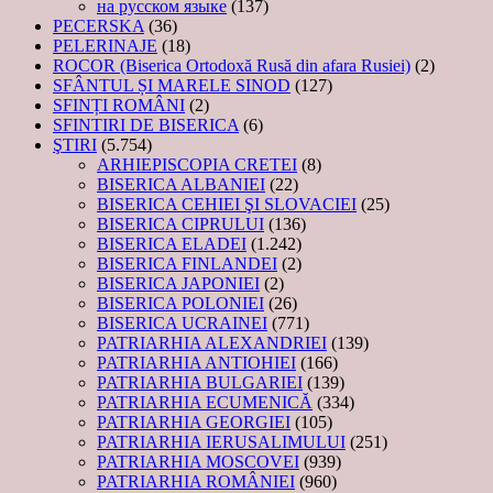
на русском языке
(137)
PECERSKA
(36)
PELERINAJE
(18)
ROCOR (Biserica Ortodoxă Rusă din afara Rusiei)
(2)
SFÂNTUL ȘI MARELE SINOD
(127)
SFINȚI ROMÂNI
(2)
SFINTIRI DE BISERICA
(6)
ŞTIRI
(5.754)
ARHIEPISCOPIA CRETEI
(8)
BISERICA ALBANIEI
(22)
BISERICA CEHIEI ŞI SLOVACIEI
(25)
BISERICA CIPRULUI
(136)
BISERICA ELADEI
(1.242)
BISERICA FINLANDEI
(2)
BISERICA JAPONIEI
(2)
BISERICA POLONIEI
(26)
BISERICA UCRAINEI
(771)
PATRIARHIA ALEXANDRIEI
(139)
PATRIARHIA ANTIOHIEI
(166)
PATRIARHIA BULGARIEI
(139)
PATRIARHIA ECUMENICĂ
(334)
PATRIARHIA GEORGIEI
(105)
PATRIARHIA IERUSALIMULUI
(251)
PATRIARHIA MOSCOVEI
(939)
PATRIARHIA ROMÂNIEI
(960)