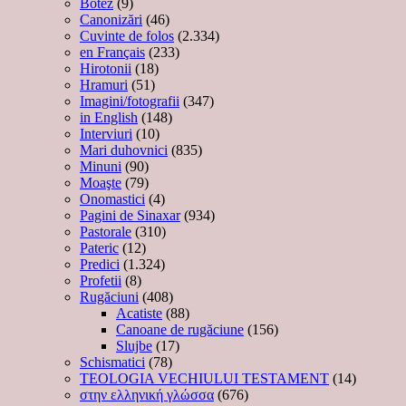
Botez
(9)
Canonizări
(46)
Cuvinte de folos
(2.334)
en Français
(233)
Hirotonii
(18)
Hramuri
(51)
Imagini/fotografii
(347)
in English
(148)
Interviuri
(10)
Mari duhovnici
(835)
Minuni
(90)
Moaşte
(79)
Onomastici
(4)
Pagini de Sinaxar
(934)
Pastorale
(310)
Pateric
(12)
Predici
(1.324)
Profetii
(8)
Rugăciuni
(408)
Acatiste
(88)
Canoane de rugăciune
(156)
Slujbe
(17)
Schismatici
(78)
TEOLOGIA VECHIULUI TESTAMENT
(14)
στην ελληνική γλώσσα
(676)