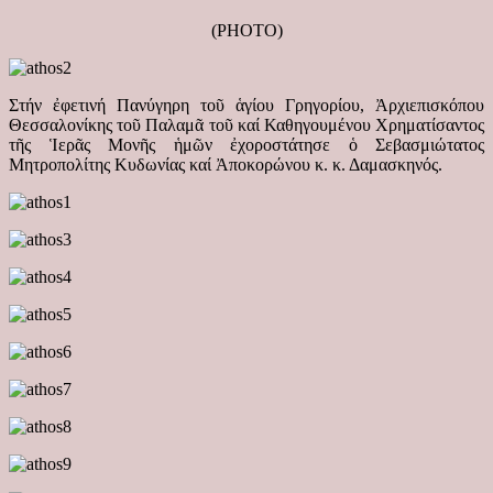
(PHOTO)
Στήν ἐφετινή Πανύγηρη τοῦ ἁγίου Γρηγορίου, Ἀρχιεπισκόπου
Θεσσαλονίκης τοῦ Παλαμᾶ τοῦ καί Καθηγουμένου Χρηματίσαντος
τῆς Ἱερᾶς Μονῆς ἡμῶν ἐχοροστάτησε ὁ Σεβασμιώτατος
Μητροπολίτης Κυδωνίας καί Ἀποκορώνου κ. κ. Δαμασκηνός.