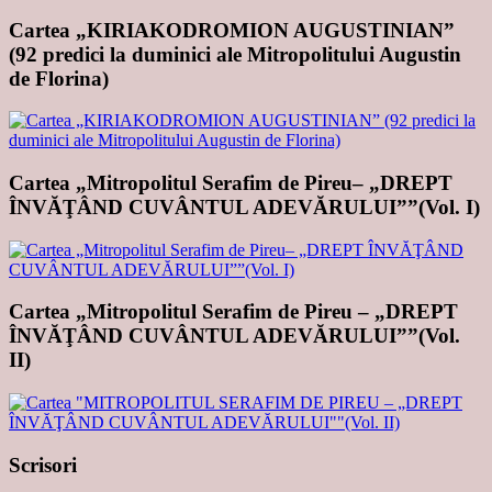
Cartea „KIRIAKODROMION AUGUSTINIAN”
(92 predici la duminici ale Mitropolitului Augustin
de Florina)
Cartea „Mitropolitul Serafim de Pireu– „DREPT
ÎNVĂŢÂND CUVÂNTUL ADEVĂRULUI””(Vol. I)
Cartea „Mitropolitul Serafim de Pireu – „DREPT
ÎNVĂŢÂND CUVÂNTUL ADEVĂRULUI””(Vol.
II)
Scrisori