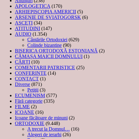
Anunţuri
(238)
APOLOGETICA
(170)
ARHIEPISCOPIA AMERICII
(5)
ARSENIE DE SVIATOGORSK
(6)
ASCEȚI
(34)
ATITUDINI
(147)
AUDIO
(1.354)
Cântările Ortodoxiei
(629)
Colinde bizantine
(90)
BISERICA ORTODOXĂ ESTONIANĂ
(2)
CĂMAȘA MAICII DOMNULUI
(1)
CĂRȚI
(10)
COMENTARII PATRISTICE
(25)
CONFERINTE
(14)
CONTACT
(1)
Diverse
(871)
Petiţii
(3)
ECUMENISM
(577)
Fără categorie
(335)
FILME
(2)
ICOANE
(16)
Icoane făcătoare de minuni
(2)
ORTODOXIE
(9.448)
A trecut la Domnul…
(16)
Alegeri de ierarhi
(26)