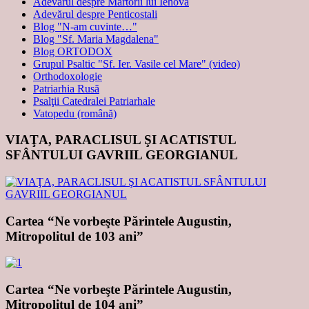
Adevărul despre Martorii lui Iehova
Adevărul despre Penticostali
Blog "N-am cuvinte…"
Blog "Sf. Maria Magdalena"
Blog ORTODOX
Grupul Psaltic "Sf. Ier. Vasile cel Mare" (video)
Orthodoxologie
Patriarhia Rusă
Psalţii Catedralei Patriarhale
Vatopedu (română)
VIAŢA, PARACLISUL ŞI ACATISTUL
SFÂNTULUI GAVRIIL GEORGIANUL
Cartea “Ne vorbeşte Părintele Augustin,
Mitropolitul de 103 ani”
Cartea “Ne vorbeşte Părintele Augustin,
Mitropolitul de 104 ani”