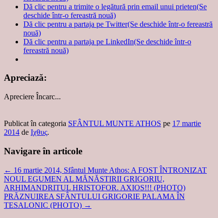
Dă clic pentru a trimite o legătură prin email unui prieten(Se
deschide într-o fereastră nouă)
Dă clic pentru a partaja pe Twitter(Se deschide într-o fereastră
nouă)
Dă clic pentru a partaja pe LinkedIn(Se deschide într-o
fereastră nouă)
Apreciază:
Apreciere
Încarc...
Publicat în categoria
SFÂNTUL MUNTE ATHOS
pe
17 martie
2014
de
Ιχθυς
.
Navigare în articole
←
16 martie 2014, Sfântul Munte Athos: A FOST ÎNTRONIZAT
NOUL EGUMEN AL MĂNĂSTIRII GRIGORIU,
ARHIMANDRITUL HRISTOFOR. AXIOS!!! (PHOTO)
PRĂZNUIREA SFÂNTULUI GRIGORIE PALAMA ÎN
TESALONIC (PHOTO)
→