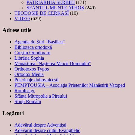
PATRIARHIA SERBIEI
(171)
SFÂNTUL MUNTE ATHOS
(249)
TEODOSIE DE CERKASÎ
(10)
VIDEO
(629)
Adrese utile
Agenţia de Ştiri "Basilica"
Biblioteca ortodoxă
Creştin Ortodox.ro
Librăria Sophia
Mănăstirea "Naşterea Maicii Domnului"
Orthotoxos Typos
Ortodox Media
Pelerinaje duhovnicești
PEMPTOUSIA – Asociația Prietenilor Mănăstirii Vatoped
Romfea.gr
Sfânta Mitropolie a Pireului
Sfinţi Români
Legături
Adevărul despre Adventişti
Adevărul despre cultul Evanghelic