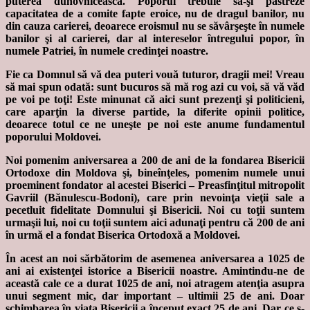
puterea duhovnicească. Poporul trebuie să-şi păstreze
capacitatea de a comite fapte eroice, nu de dragul banilor, nu
din cauza carierei, deoarece eroismul nu se săvârşeşte în numele
banilor şi al carierei, dar al intereselor întregului popor, în
numele Patriei, în numele credinţei noastre.
Fie ca Domnul să vă dea puteri vouă tuturor, dragii mei! Vreau
să mai spun odată: sunt bucuros să mă rog azi cu voi, să vă văd
pe voi pe toţi! Este minunat că aici sunt prezenţi şi politicieni,
care aparţin la diverse partide, la diferite opinii politice,
deoarece totul ce ne uneşte pe noi este anume fundamentul
poporului Moldovei.
Noi pomenim aniversarea a 200 de ani de la fondarea Bisericii
Ortodoxe din Moldova şi, bineînţeles, pomenim numele unui
proeminent fondator al acestei Biserici – Preasfinţitul mitropolit
Gavriil (Bănulescu-Bodoni), care prin nevoinţa vieţii sale a
pecetluit fidelitate Domnului şi Bisericii. Noi cu toţii suntem
urmaşii lui, noi cu toţii suntem aici adunaţi pentru că 200 de ani
în urmă el a fondat Biserica Ortodoxă a Moldovei.
În acest an noi sărbătorim de asemenea aniversarea a 1025 de
ani ai existenţei istorice a Bisericii noastre. Amintindu-ne de
această cale ce a durat 1025 de ani, noi atragem atenţia asupra
unui segment mic, dar important – ultimii 25 de ani. Doar
schimbarea în viaţa Bisericii a început exact 25 de ani. Dar ce s-