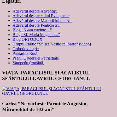
Legături
Adevărul despre Adventişti
Adevărul despre cultul Evanghelic
Adevărul despre Martorii lui Iehova
Adevărul despre Penticostali
Blog "N-am cuvinte…"
Blog "Sf. Maria Magdalena"
Blog ORTODOX
Grupul Psaltic "Sf. Ier. Vasile cel Mare" (video)
Orthodoxologie
Patriarhia Rusă
Psalţii Catedralei Patriarhale
Vatopedu (română)
VIAŢA, PARACLISUL ŞI ACATISTUL
SFÂNTULUI GAVRIIL GEORGIANUL
Cartea “Ne vorbeşte Părintele Augustin,
Mitropolitul de 103 ani”