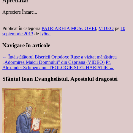
Apreciază:
Apreciere
Încarc...
Publicat în categoria
PATRIARHIA MOSCOVEI
,
VIDEO
pe
10
septembrie 2013
de
Ιχθυς
.
Navigare în articole
←
Întâistătătorul Bisericii Ortodoxe Ruse a vizitat mănăstirea
„Adormirea Maicii Domnului” din Căpriana (VIDEO)
Pr.
Alexander Schmemann: TEOLOGIE ŞI EUHARISTIE
→
Sfântul Ioan Evanghelistul, Apostolul dragostei