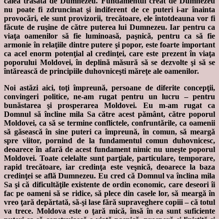
calea trasată de Dumnezeu. Fundamentul creat de Dumnezeu
nu poate fi zdruncinat şi indiferent de ce puteri i-ar înainta
provocări, ele sunt provizorii, trecătoare, ele întotdeauna vor fi
făcute de ruşine de către puterea lui Dumnezeu. Iar pentru ca
viaţa oamenilor să fie luminoasă, paşnică, pentru ca să fie
armonie în relaţiile dintre putere şi popor, este foarte important
ca acel enorm potenţial al credinţei, care este prezent în viaţa
poporului Moldovei, în deplină măsură să se dezvolte şi să se
întărească de principiile duhovniceşti măreţe ale oamenilor.
Noi astăzi aici, toţi împreună, persoane de diferite concepţii,
convingeri politice, ne-am rugat pentru un lucru – pentru
bunăstarea şi prosperarea Moldovei. Eu m-am rugat ca
Domnul să încline mila Sa către acest pământ, către poporul
Moldovei, ca să se termine conflictele, confruntările, ca oamenii
să găsească în sine puteri ca împreună, în comun, să meargă
spre viitor, pornind de la fundamentul comun duhovnicesc,
deoarece în afară de acest fundament nimic nu uneşte poporul
Moldovei. Toate celelalte sunt parţiale, particulare, temporare,
rapid trecătoare, iar credinţa este veşnică, deoarece la baza
credinţei se află Dumnezeu. Eu cred că Domnul va înclina mila
Sa şi că dificultăţile existente de ordin economic, care deseori îi
fac pe oameni să se ridice, să plece din casele lor, să meargă în
vreo ţară depărtată, să-şi lase fără supraveghere copiii – că totul
va trece. Moldova este o ţară mică, însă în ea sunt suficiente