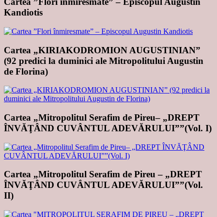
Cartea ”Flori înmiresmate” – Episcopul Augustin
Kandiotis
Cartea „KIRIAKODROMION AUGUSTINIAN”
(92 predici la duminici ale Mitropolitului Augustin
de Florina)
Cartea „Mitropolitul Serafim de Pireu– „DREPT
ÎNVĂŢÂND CUVÂNTUL ADEVĂRULUI””(Vol. I)
Cartea „Mitropolitul Serafim de Pireu – „DREPT
ÎNVĂŢÂND CUVÂNTUL ADEVĂRULUI””(Vol.
II)