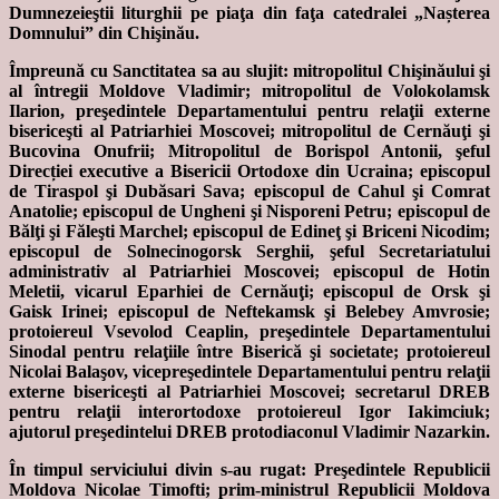
Dumnezeieştii liturghii pe piaţa din faţa catedralei „Nașterea
Domnului” din Chişinău.
Împreună cu Sanctitatea sa au slujit: mitropolitul Chişinăului şi
al întregii Moldove Vladimir; mitropolitul de Volokolamsk
Ilarion, preşedintele Departamentului pentru relaţii externe
bisericeşti al Patriarhiei Moscovei; mitropolitul de Cernăuţi şi
Bucovina Onufrii; Mitropolitul de Borispol Antonii, şeful
Direcției executive a Bisericii Ortodoxe din Ucraina; episcopul
de Tiraspol şi Dubăsari Sava; episcopul de Cahul şi Comrat
Anatolie; episcopul de Ungheni şi Nisporeni Petru; episcopul de
Bălţi şi Făleşti Marchel; episcopul de Edineţ şi Briceni Nicodim;
episcopul de Solnecinogorsk Serghii, şeful Secretariatului
administrativ al Patriarhiei Moscovei; episcopul de Hotin
Meletii, vicarul Eparhiei de Cernăuţi; episcopul de Orsk şi
Gaisk Irinei; episcopul de Neftekamsk şi Belebey Amvrosie;
protoiereul Vsevolod Ceaplin, preşedintele Departamentului
Sinodal pentru relaţiile între Biserică şi societate; protoiereul
Nicolai Balaşov, vicepreşedintele Departamentului pentru relaţii
externe bisericeşti al Patriarhiei Moscovei; secretarul DREB
pentru relaţii interortodoxe protoiereul Igor Iakimciuk;
ajutorul preşedintelui DREB protodiaconul Vladimir Nazarkin.
În timpul serviciului divin s-au rugat: Preşedintele Republicii
Moldova Nicolae Timofti; prim-ministrul Republicii Moldova