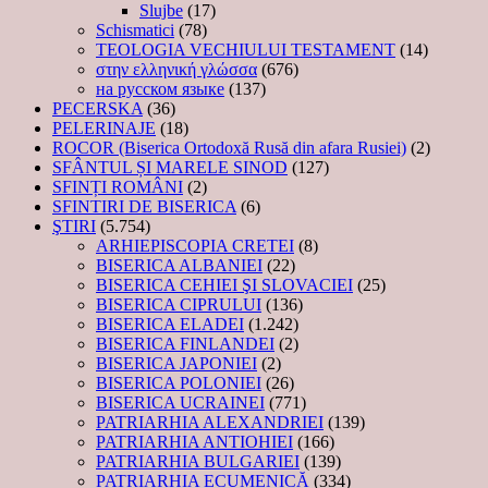
Slujbe
(17)
Schismatici
(78)
TEOLOGIA VECHIULUI TESTAMENT
(14)
στην ελληνική γλώσσα
(676)
на русском языке
(137)
PECERSKA
(36)
PELERINAJE
(18)
ROCOR (Biserica Ortodoxă Rusă din afara Rusiei)
(2)
SFÂNTUL ȘI MARELE SINOD
(127)
SFINȚI ROMÂNI
(2)
SFINTIRI DE BISERICA
(6)
ŞTIRI
(5.754)
ARHIEPISCOPIA CRETEI
(8)
BISERICA ALBANIEI
(22)
BISERICA CEHIEI ŞI SLOVACIEI
(25)
BISERICA CIPRULUI
(136)
BISERICA ELADEI
(1.242)
BISERICA FINLANDEI
(2)
BISERICA JAPONIEI
(2)
BISERICA POLONIEI
(26)
BISERICA UCRAINEI
(771)
PATRIARHIA ALEXANDRIEI
(139)
PATRIARHIA ANTIOHIEI
(166)
PATRIARHIA BULGARIEI
(139)
PATRIARHIA ECUMENICĂ
(334)