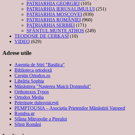
PATRIARHIA GEORGIEI
(105)
PATRIARHIA IERUSALIMULUI
(251)
PATRIARHIA MOSCOVEI
(939)
PATRIARHIA ROMÂNIEI
(960)
PATRIARHIA SERBIEI
(171)
SFÂNTUL MUNTE ATHOS
(249)
TEODOSIE DE CERKASÎ
(10)
VIDEO
(629)
Adrese utile
Agenţia de Ştiri "Basilica"
Biblioteca ortodoxă
Creştin Ortodox.ro
Librăria Sophia
Mănăstirea "Naşterea Maicii Domnului"
Orthotoxos Typos
Ortodox Media
Pelerinaje duhovnicești
PEMPTOUSIA – Asociația Prietenilor Mănăstirii Vatoped
Romfea.gr
Sfânta Mitropolie a Pireului
Sfinţi Români