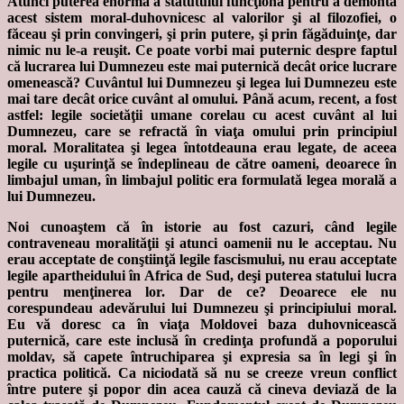
Atunci puterea enormă a statutului funcţiona pentru a demonta
acest sistem moral-duhovnicesc al valorilor şi al filozofiei, o
făceau şi prin convingeri, şi prin putere, şi prin făgăduinţe, dar
nimic nu le-a reuşit. Ce poate vorbi mai puternic despre faptul
că lucrarea lui Dumnezeu este mai puternică decât orice lucrare
omenească? Cuvântul lui Dumnezeu şi legea lui Dumnezeu este
mai tare decât orice cuvânt al omului. Până acum, recent, a fost
astfel: legile societăţii umane corelau cu acest cuvânt al lui
Dumnezeu, care se refractă în viaţa omului prin principiul
moral. Moralitatea şi legea întotdeauna erau legate, de aceea
legile cu uşurinţă se îndeplineau de către oameni, deoarece în
limbajul uman, în limbajul politic era formulată legea morală a
lui Dumnezeu.
Noi cunoaştem că în istorie au fost cazuri, când legile
contraveneau moralităţii şi atunci oamenii nu le acceptau. Nu
erau acceptate de conştiinţă legile fascismului, nu erau acceptate
legile apartheidului în Africa de Sud, deşi puterea statului lucra
pentru menţinerea lor. Dar de ce? Deoarece ele nu
corespundeau adevărului lui Dumnezeu şi principiului moral.
Eu vă doresc ca în viaţa Moldovei baza duhovnicească
puternică, care este inclusă în credinţa profundă a poporului
moldav, să capete întruchiparea şi expresia sa în legi şi în
practica politică. Ca niciodată să nu se creeze vreun conflict
între putere şi popor din acea cauză că cineva deviază de la