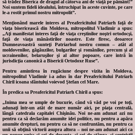
să trădez Biserica de dragul al câtorva ani de viaţă pe pământ!”
Noi suntem fideli idealului, întruchipat în aceste cuvinte, pe care
le-a rostit primul nostru mitropolit”.
Menţionând marele interes al Preafericitului Patriarh faţă de
viaţa bisericească din Moldova, mitropolitul Vladimir a spus:
„Aţi manifestat interes faţă de viaţa creştinilor noştri ortodocşi,
faţă de viaţa mănăstirilor noastre. Este firesc, deoarece
Dumneavoastră sunteţi Patriarhul nostru comun – atât al
moldovenilor, găgăuzilor, bulgarilor şi românilor, precum şi al
ucrainenilor, belaruşilor şi al altor popoare, care intră în
jurisdicţia canonică a Bisericii Ortodoxe Ruse”.
Pentru amintirea în rugăciune despre vizita în Moldova,
mitropolitul Vladimir i-a adus în dar Preafericitului Patriarh
Chiril icoana sfântului voievod Ştefan cel Mare.
În predica sa Preafericitul Patriarh Chiril a spus:
„Inima mea se umple de bucurie, când vă văd pe voi pe toţi,
adunaţi într-un atât de mare număr aici, pe piaţa centrală,
lângă catedrala capitalei Chişinău. Noi ne-am adunat azi nu
pentru ca să declarăm anumite idei politice, nu pentru a apăra
anumite drepturi, nu pentru ca să ne confruntăm, nu pentru ca
unii să obţină victorii asupra altora – noi ne-am adunat aici ca
un popor unic: şi cei de dreapta, şi cei de stânga, şi centriştii