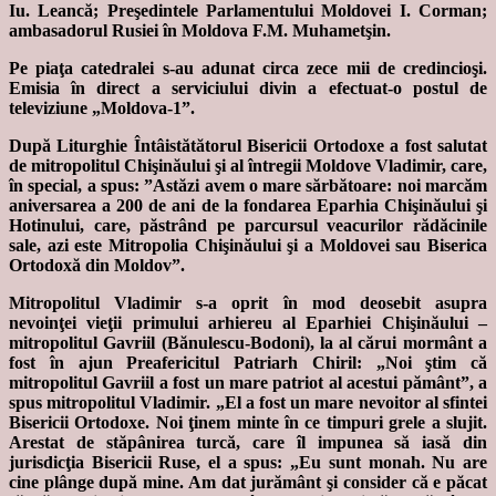
Iu. Leancă; Preşedintele Parlamentului Moldovei I. Corman;
ambasadorul Rusiei în Moldova F.M. Muhametşin.
Pe piaţa catedralei s-au adunat circa zece mii de credincioşi.
Emisia în direct a serviciului divin a efectuat-o postul de
televiziune „Moldova-1”.
După Liturghie Întâistătătorul Bisericii Ortodoxe a fost salutat
de mitropolitul Chişinăului şi al întregii Moldove Vladimir, care,
în special, a spus: ”Astăzi avem o mare sărbătoare: noi marcăm
aniversarea a 200 de ani de la fondarea Eparhia Chişinăului şi
Hotinului, care, păstrând pe parcursul veacurilor rădăcinile
sale, azi este Mitropolia Chişinăului şi a Moldovei sau Biserica
Ortodoxă din Moldov”.
Mitropolitul Vladimir s-a oprit în mod deosebit asupra
nevoinţei vieţii primului arhiereu al Eparhiei Chişinăului –
mitropolitul Gavriil (Bănulescu-Bodoni), la al cărui mormânt a
fost în ajun Preafericitul Patriarh Chiril: „Noi ştim că
mitropolitul Gavriil a fost un mare patriot al acestui pământ”, a
spus mitropolitul Vladimir. „El a fost un mare nevoitor al sfintei
Bisericii Ortodoxe. Noi ţinem minte în ce timpuri grele a slujit.
Arestat de stăpânirea turcă, care îl impunea să iasă din
jurisdicţia Bisericii Ruse, el a spus: „Eu sunt monah. Nu are
cine plânge după mine. Am dat jurământ şi consider că e păcat