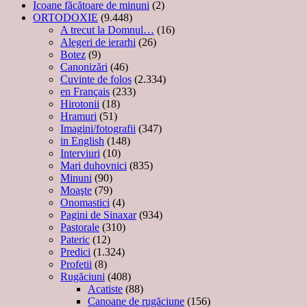
Icoane făcătoare de minuni
(2)
ORTODOXIE
(9.448)
A trecut la Domnul…
(16)
Alegeri de ierarhi
(26)
Botez
(9)
Canonizări
(46)
Cuvinte de folos
(2.334)
en Français
(233)
Hirotonii
(18)
Hramuri
(51)
Imagini/fotografii
(347)
in English
(148)
Interviuri
(10)
Mari duhovnici
(835)
Minuni
(90)
Moaşte
(79)
Onomastici
(4)
Pagini de Sinaxar
(934)
Pastorale
(310)
Pateric
(12)
Predici
(1.324)
Profetii
(8)
Rugăciuni
(408)
Acatiste
(88)
Canoane de rugăciune
(156)