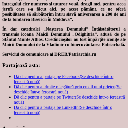
întregului cler numeros şi tuturor vouă, dragii mei, pentru acea
jertfă care s-a făcut aici, pe acest pământ, ce ne oferă
posibilitatea să sărbătorim întru slavă aniversarea a 200 de ani
de la fondarea Bisericii în Moldova”.
În dar catedralei „Naşterea Domnului” Întâistătătorul a
transmis icoana Maicii Domnului „Odighitria”, adusă de pe
Sfântul Munte Athos. Credincioşilor au fost împărţite iconiţe ale
Maicii Domnului de la Vladimir cu binecuvântarea Patriarhală.
Serviciul de comunicare al DREB/Patriarchia.ru
Partajează asta:
Dă clic pentru a partaja pe Facebook(Se deschide într-o
fereastră nouă)
Dă clic pentru a trimite o legătură prin email unui prieten(Se
deschide într-o fereastră nouă)
Dă clic pentru a partaja pe Twitter(Se deschide într-o fereastră
nouă)
Dă clic pentru a partaja pe LinkedIn(Se deschide într-o
fereastră nouă)