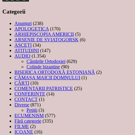
Categorii
Anunţuri
(238)
APOLOGETICA
(170)
ARHIEPISCOPIA AMERICII
(5)
ARSENIE DE SVIATOGORSK
(6)
ASCEȚI
(34)
ATITUDINI
(147)
AUDIO
(1.354)
Cântările Ortodoxiei
(629)
Colinde bizantine
(90)
BISERICA ORTODOXĂ ESTONIANĂ
(2)
CĂMAȘA MAICII DOMNULUI
(1)
CĂRȚI
(10)
COMENTARII PATRISTICE
(25)
CONFERINTE
(14)
CONTACT
(1)
Diverse
(871)
Petiţii
(3)
ECUMENISM
(577)
Fără categorie
(335)
FILME
(2)
ICOANE
(16)