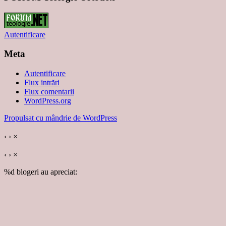
Autentificare
Meta
Autentificare
Flux intrări
Flux comentarii
WordPress.org
Propulsat cu mândrie de WordPress
‹
›
×
‹
›
×
%d
blogeri au apreciat: