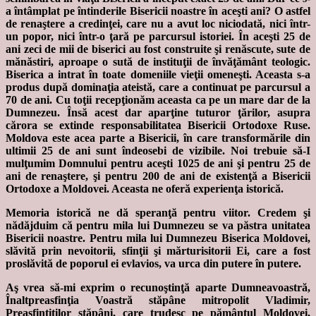
a întâmplat pe întinderile Bisericii noastre în aceşti ani? O astfel
de renaştere a credinţei, care nu a avut loc niciodată, nici într-
un popor, nici într-o ţară pe parcursul istoriei. În aceşti 25 de
ani zeci de mii de biserici au fost construite şi renăscute, sute de
mănăstiri, aproape o sută de instituţii de învăţământ teologic.
Biserica a intrat în toate domeniile vieţii omeneşti. Aceasta s-a
produs după dominaţia ateistă, care a continuat pe parcursul a
70 de ani. Cu toţii recepţionăm aceasta ca pe un mare dar de la
Dumnezeu. Însă acest dar aparţine tuturor ţărilor, asupra
cărora se extinde responsabilitatea Bisericii Ortodoxe Ruse.
Moldova este acea parte a Bisericii, în care transformările din
ultimii 25 de ani sunt îndeosebi de vizibile. Noi trebuie să-I
mulţumim Domnului pentru aceşti 1025 de ani şi pentru 25 de
ani de renaştere, şi pentru 200 de ani de existenţă a Bisericii
Ortodoxe a Moldovei. Aceasta ne oferă experienţa istorică.
Memoria istorică ne dă speranţă pentru viitor. Credem şi
nădăjduim că pentru mila lui Dumnezeu se va păstra unitatea
Bisericii noastre. Pentru mila lui Dumnezeu Biserica Moldovei,
slăvită prin nevoitorii, sfinţii şi mărturisitorii Ei, care a fost
proslăvită de poporul ei evlavios, va urca din putere în putere.
Aş vrea să-mi exprim o recunoştinţă aparte Dumneavoastră,
Înaltpreasfinţia Voastră stăpâne mitropolit Vladimir,
Preasfinţiţilor stăpâni, care trudesc pe pământul Moldovei,