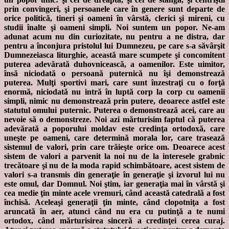
prin convingeri, şi persoanele care în genere sunt departe de
orice politică, tineri şi oameni în vârstă, clerici şi mireni, cu
studii înalte şi oameni simpli. Noi suntem un popor. Ne-am
adunat acum nu din curiozitate, nu pentru a ne distra, dar
pentru a înconjura pristolul lui Dumnezeu, pe care s-a săvârşit
Dumnezeiasca liturghie, această mare scumpete şi concomitent
puterea adevărată duhovnicească, a oamenilor. Este uimitor,
însă niciodată o persoană puternică nu îşi demonstrează
puterea. Mulţi sportivi mari, care sunt înzestraţi cu o forţă
enormă, niciodată nu intră în luptă corp la corp cu oamenii
simpli, nimic nu demonstrează prin putere, deoarece astfel este
statutul omului puternic. Puterea o demonstrează acei, care au
nevoie să o demonstreze. Noi azi mărturisim faptul că puterea
adevărată a poporului moldav este credinţa ortodoxă, care
uneşte pe oameni, care determină morala lor, care trasează
sistemul de valori, prin care trăieşte orice om. Deoarece acest
sistem de valori a parvenit la noi nu de la interesele grabnic
trecătoare şi nu de la moda rapid schimbătoare, acest sistem de
valori s-a transmis din generaţie în generaţie şi izvorul lui nu
este omul, dar Domnul. Noi ştim, iar generaţia mai în vârstă şi
cea medie ţin minte acele vremuri, când această catedrală a fost
închisă. Aceleaşi generaţii ţin minte, când clopotniţa a fost
aruncată în aer, atunci când nu era cu putinţă a te numi
ortodox, când mărturisirea sinceră a credinţei cerea curaj.