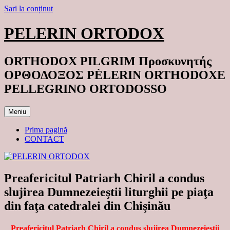
Sari la conținut
PELERIN ORTODOX
ORTHODOX PILGRIM Προσκυνητής
ΟΡΘΟΔΟΞΟΣ PÈLERIN ORTHODOXE
PELLEGRINO ORTODOSSO
Meniu
Prima pagină
CONTACT
Preafericitul Patriarh Chiril a condus
slujirea Dumnezeieştii liturghii pe piaţa
din faţa catedralei din Chişinău
Preafericitul Patriarh Chiril a condus slujirea Dumnezeieştii