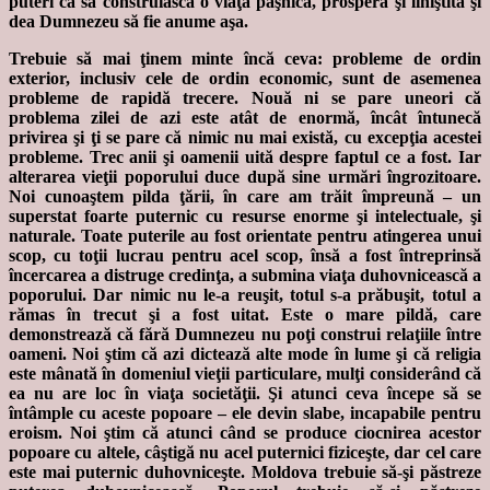
puteri ca să construiască o viaţă paşnică, prosperă şi liniştită şi
dea Dumnezeu să fie anume aşa.
Trebuie să mai ţinem minte încă ceva: probleme de ordin
exterior, inclusiv cele de ordin economic, sunt de asemenea
probleme de rapidă trecere. Nouă ni se pare uneori că
problema zilei de azi este atât de enormă, încât întunecă
privirea şi ţi se pare că nimic nu mai există, cu excepţia acestei
probleme. Trec anii şi oamenii uită despre faptul ce a fost. Iar
alterarea vieţii poporului duce după sine urmări îngrozitoare.
Noi cunoaştem pilda ţării, în care am trăit împreună – un
superstat foarte puternic cu resurse enorme şi intelectuale, şi
naturale. Toate puterile au fost orientate pentru atingerea unui
scop, cu toţii lucrau pentru acel scop, însă a fost întreprinsă
încercarea a distruge credinţa, a submina viaţa duhovnicească a
poporului. Dar nimic nu le-a reuşit, totul s-a prăbuşit, totul a
rămas în trecut şi a fost uitat. Este o mare pildă, care
demonstrează că fără Dumnezeu nu poţi construi relaţiile între
oameni. Noi ştim că azi dictează alte mode în lume şi că religia
este mânată în domeniul vieţii particulare, mulţi considerând că
ea nu are loc în viaţa societăţii. Şi atunci ceva începe să se
întâmple cu aceste popoare – ele devin slabe, incapabile pentru
eroism. Noi ştim că atunci când se produce ciocnirea acestor
popoare cu altele, câştigă nu acel puternici fiziceşte, dar cel care
este mai puternic duhovniceşte. Moldova trebuie să-şi păstreze