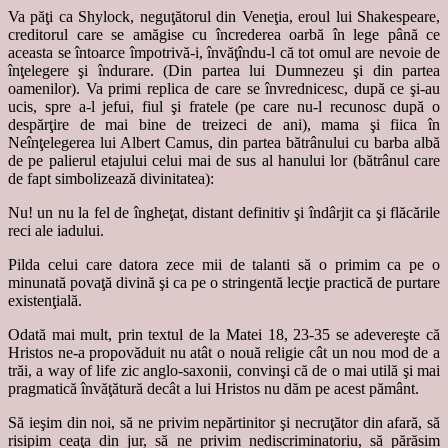
Va păţi ca Shylock, neguţătorul din Veneţia, eroul lui Shakespeare,
creditorul care se amăgise cu încrederea oarbă în lege până ce
aceasta se întoarce împotrivă-i, învăţîndu-l că tot omul are nevoie de
înţelegere şi îndurare. (Din partea lui Dumnezeu şi din partea
oamenilor). Va primi replica de care se învrednicesc, după ce şi-au
ucis, spre a-l jefui, fiul şi fratele (pe care nu-l recunosc după o
despărţire de mai bine de treizeci de ani), mama şi fiica în
Neînţelegerea lui Albert Camus, din partea bătrânului cu barba albă
de pe palierul etajului celui mai de sus al hanului lor (bătrânul care
de fapt simbolizează divinitatea):
Nu! un nu la fel de îngheţat, distant definitiv şi îndârjit ca şi flăcările
reci ale iadului.
Pilda celui care datora zece mii de talanti să o primim ca pe o
minunată povaţă divină şi ca pe o stringentă lecţie practică de purtare
existenţială.
Odată mai mult, prin textul de la Matei 18, 23-35 se adevereşte că
Hristos ne-a propovăduit nu atât o nouă religie cât un nou mod de a
trăi, a way of life zic anglo-saxonii, convinşi că de o mai utilă şi mai
pragmatică învăţătură decât a lui Hristos nu dăm pe acest pământ.
Să ieşim din noi, să ne privim nepărtinitor şi necruţător din afară, să
risipim ceaţa din jur, să ne privim nediscriminatoriu, să părăsim