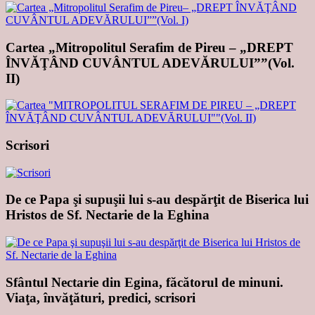
Cartea „Mitropolitul Serafim de Pireu – „DREPT
ÎNVĂŢÂND CUVÂNTUL ADEVĂRULUI””(Vol.
II)
Scrisori
De ce Papa şi supuşii lui s-au despărţit de Biserica lui
Hristos de Sf. Nectarie de la Eghina
Sfântul Nectarie din Egina, făcătorul de minuni.
Viaţa, învăţături, predici, scrisori