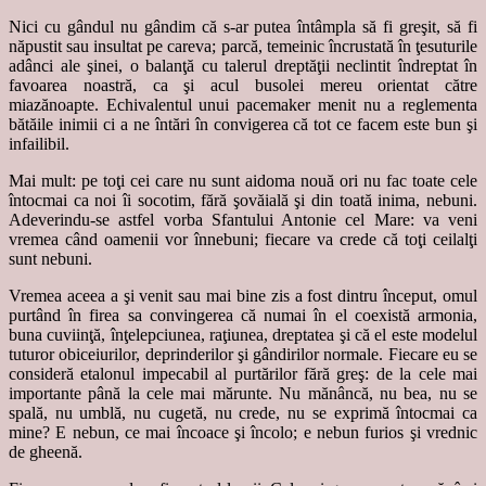
Nici cu gândul nu gândim că s-ar putea întâmpla să fi greşit, să fi
năpustit sau insultat pe careva; parcă, temeinic încrustată în ţesuturile
adânci ale şinei, o balanţă cu talerul dreptăţii neclintit îndreptat în
favoarea noastră, ca şi acul busolei mereu orientat către
miazănoapte. Echivalentul unui pacemaker menit nu a reglementa
bătăile inimii ci a ne întări în convigerea că tot ce facem este bun şi
infailibil.
Mai mult: pe toţi cei care nu sunt aidoma nouă ori nu fac toate cele
întocmai ca noi îi socotim, fără şovăială şi din toată inima, nebuni.
Adeverindu-se astfel vorba Sfantului Antonie cel Mare: va veni
vremea când oamenii vor înnebuni; fiecare va crede că toţi ceilalţi
sunt nebuni.
Vremea aceea a şi venit sau mai bine zis a fost dintru început, omul
purtând în firea sa convingerea că numai în el coexistă armonia,
buna cuviinţă, înţelepciunea, raţiunea, dreptatea şi că el este modelul
tuturor obiceiurilor, deprinderilor şi gândirilor normale. Fiecare eu se
consideră etalonul impecabil al purtărilor fără greş: de la cele mai
importante până la cele mai mărunte. Nu mănâncă, nu bea, nu se
spală, nu umblă, nu cugetă, nu crede, nu se exprimă întocmai ca
mine? E nebun, ce mai încoace şi încolo; e nebun furios şi vrednic
de gheenă.