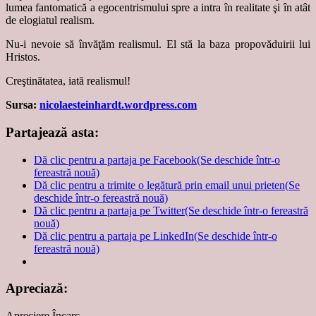
lumea fantomatică a egocentrismului spre a intra în realitate şi în atât
de elogiatul realism.
Nu-i nevoie să învăţăm realismul. El stă la baza propovăduirii lui
Hristos.
Creştinătatea, iată realismul!
Sursa:
nicolaesteinhardt.wordpress.com
Partajează asta:
Dă clic pentru a partaja pe Facebook(Se deschide într-o
fereastră nouă)
Dă clic pentru a trimite o legătură prin email unui prieten(Se
deschide într-o fereastră nouă)
Dă clic pentru a partaja pe Twitter(Se deschide într-o fereastră
nouă)
Dă clic pentru a partaja pe LinkedIn(Se deschide într-o
fereastră nouă)
Apreciază:
Apreciere
Încarc...