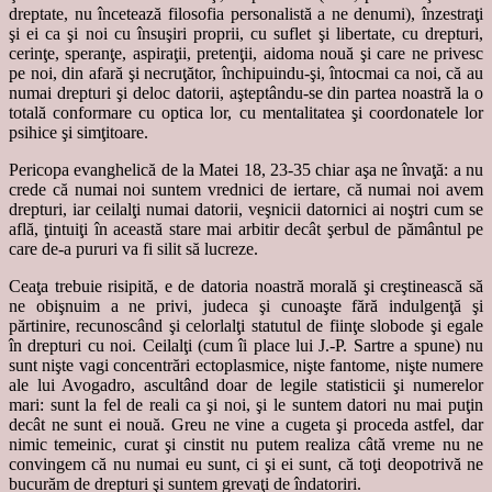
dreptate, nu încetează filosofia personalistă a ne denumi), înzestraţi
şi ei ca şi noi cu însuşiri proprii, cu suflet şi libertate, cu drepturi,
cerinţe, speranţe, aspiraţii, pretenţii, aidoma nouă şi care ne privesc
pe noi, din afară şi necruţător, închipuindu-şi, întocmai ca noi, că au
numai drepturi şi deloc datorii, aşteptându-se din partea noastră la o
totală conformare cu optica lor, cu mentalitatea şi coordonatele lor
psihice şi simţitoare.
Pericopa evanghelică de la Matei 18, 23-35 chiar aşa ne învaţă: a nu
crede că numai noi suntem vrednici de iertare, că numai noi avem
drepturi, iar ceilalţi numai datorii, veşnicii datornici ai noştri cum se
află, ţintuiţi în această stare mai arbitir decât şerbul de pământul pe
care de-a pururi va fi silit să lucreze.
Ceaţa trebuie risipită, e de datoria noastră morală şi creştinească să
ne obişnuim a ne privi, judeca şi cunoaşte fără indulgenţă şi
părtinire, recunoscând şi celorlalţi statutul de fiinţe slobode şi egale
în drepturi cu noi. Ceilalţi (cum îi place lui J.-P. Sartre a spune) nu
sunt nişte vagi concentrări ectoplasmice, nişte fantome, nişte numere
ale lui Avogadro, ascultând doar de legile statisticii şi numerelor
mari: sunt la fel de reali ca şi noi, şi le suntem datori nu mai puţin
decât ne sunt ei nouă. Greu ne vine a cugeta şi proceda astfel, dar
nimic temeinic, curat şi cinstit nu putem realiza câtă vreme nu ne
convingem că nu numai eu sunt, ci şi ei sunt, că toţi deopotrivă ne
bucurăm de drepturi şi suntem grevaţi de îndatoriri.