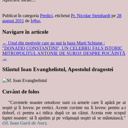
Publicat în categoria
Predici
, etichetat
Pr. Nicolae Steinhardt
pe
28
august 2011
de
Ιχθυς
.
Navigare în articole
←
Unul din motivele care au stat la baza Marii Schisme :
"DONATIO CONSTANTINI", UN CELEBRU FALS ISTORIC
MITROPOLITUL ANTONIE DE SUROJ: DESPRE POCĂINŢĂ
→
Sfântul Ioan Evanghelistul, Apostolul dragostei
Cuvânt de folos
"Cuvintele noastre ortodoxe sunt ca armele care îi apără pe ai
noştri şi îi lovesc pe eretici. Aceste cuvinte nu îi lovesc pentru a-i
doborî, ci pentru a-i ridica după ce au căzut. Acesta este scopul
luptei noastre: să îi ajutăm şi pe vrăşmaşii noştri să se mântuiască."
(Sf. Ioan Gură de Aur).