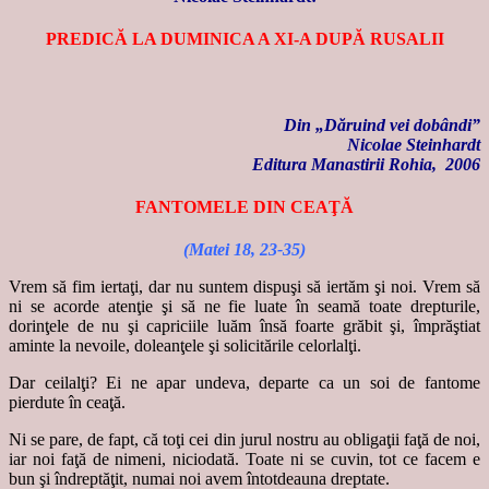
PREDICĂ LA DUMINICA A XI-A DUPĂ RUSALII
Din „
Dăruind vei dobândi
”
Nicolae Steinhardt
Editura Manastirii Rohia, 2006
FANTOMELE DIN CEAŢĂ
(Matei 18, 23-35)
Vrem să fim iertaţi, dar nu suntem dispuşi să iertăm şi noi. Vrem să
ni se acorde atenţie şi să ne fie luate în seamă toate drepturile,
dorinţele de nu şi capriciile luăm însă foarte grăbit şi, împrăştiat
aminte la nevoile, doleanţele şi solicitările celorlalţi.
Dar ceilalţi? Ei ne apar undeva, departe ca un soi de fantome
pierdute în ceaţă.
Ni se pare, de fapt, că toţi cei din jurul nostru au obligaţii faţă de noi,
iar noi faţă de nimeni, niciodată. Toate ni se cuvin, tot ce facem e
bun şi îndreptăţit, numai noi avem întotdeauna dreptate.