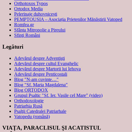
Orthotoxos Typos
Ortodox Media
Pelerinaje duhovnicești
PEMPTOUSIA – Asociația Prietenilor Mănăstirii Vatoped
Romfea.gr
Sfânta Mitropolie a Pireului
Sfinţi Români
Legături
Adevărul despre Adventişti
Adevărul despre cultul Evanghelic
Adevărul despre Martorii lui Iehova
Adevărul despre Penticostali
Blog "N-am cuvinte…"
Blog "Sf. Maria Magdalena"
Blog ORTODOX
Grupul Psaltic "Sf. Ier. Vasile cel Mare" (video)
Orthodoxologie
Patriarhia Rusă
Psalţii Catedralei Patriarhale
Vatopedu (română)
VIAŢA, PARACLISUL ŞI ACATISTUL