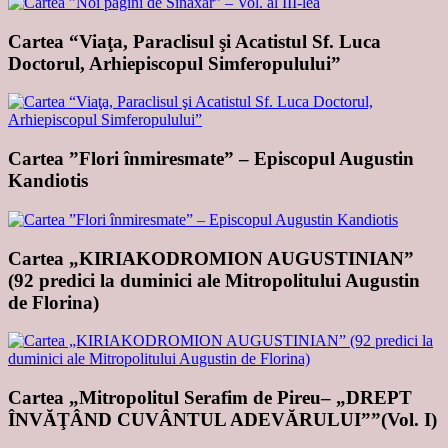
Cartea “Viaţa, Paraclisul şi Acatistul Sf. Luca
Doctorul, Arhiepiscopul Simferopulului”
Cartea ”Flori înmiresmate” – Episcopul Augustin
Kandiotis
Cartea „KIRIAKODROMION AUGUSTINIAN”
(92 predici la duminici ale Mitropolitului Augustin
de Florina)
Cartea „Mitropolitul Serafim de Pireu– „DREPT
ÎNVĂŢÂND CUVÂNTUL ADEVĂRULUI””(Vol. I)