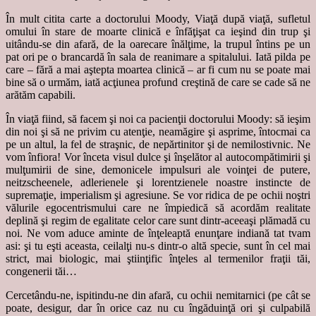
În mult citita carte a doctorului Moody, Viaţă după viaţă, sufletul
omului în stare de moarte clinică e înfăţişat ca ieşind din trup şi
uitându-se din afară, de la oarecare înălţime, la trupul întins pe un
pat ori pe o brancardă în sala de reanimare a spitalului. Iată pilda pe
care – fără a mai aştepta moartea clinică – ar fi cum nu se poate mai
bine să o urmăm, iată acţiunea profund creştină de care se cade să ne
arătăm capabili.
În viaţă fiind, să facem şi noi ca pacienţii doctorului Moody: să ieşim
din noi şi să ne privim cu atenţie, neamăgire şi asprime, întocmai ca
pe un altul, la fel de straşnic, de nepărtinitor şi de nemilostivnic. Ne
vom înfiora! Vor înceta visul dulce şi înşelător al autocompătimirii şi
mulţumirii de sine, demonicele impulsuri ale voinţei de putere,
neitzscheenele, adlerienele şi lorentzienele noastre instincte de
supremaţie, imperialism şi agresiune. Se vor ridica de pe ochii noştri
vălurile egocentrismului care ne împiedică să acordăm realitate
deplină şi regim de egalitate celor care sunt dintr-aceeaşi plămadă cu
noi. Ne vom aduce aminte de înţeleaptă enunţare indiană tat tvam
asi: şi tu eşti aceasta, ceilalţi nu-s dintr-o altă specie, sunt în cel mai
strict, mai biologic, mai ştiinţific înţeles al termenilor fraţii tăi,
congenerii tăi…
Cercetându-ne, ispitindu-ne din afară, cu ochii nemitarnici (pe cât se
poate, desigur, dar în orice caz nu cu îngăduinţă ori şi culpabilă