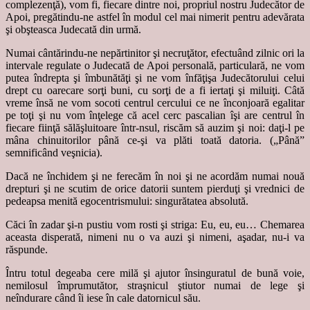
complezenţă), vom fi, fiecare dintre noi, propriul nostru Judecător de
Apoi, pregătindu-ne astfel în modul cel mai nimerit pentru adevărata
şi obşteasca Judecată din urmă.
Numai cântărindu-ne nepărtinitor şi necruţător, efectuând zilnic ori la
intervale regulate o Judecată de Apoi personală, particulară, ne vom
putea îndrepta şi îmbunătăţi şi ne vom înfăţişa Judecătorului celui
drept cu oarecare sorţi buni, cu sorţi de a fi iertaţi şi miluiţi. Câtă
vreme însă ne vom socoti centrul cercului ce ne înconjoară egalitar
pe toţi şi nu vom înţelege că acel cerc pascalian îşi are centrul în
fiecare fiinţă sălăşluitoare într-nsul, riscăm să auzim şi noi: daţi-l pe
mâna chinuitorilor până ce-şi va plăti toată datoria. („Până”
semnificând veşnicia).
Dacă ne închidem şi ne ferecăm în noi şi ne acordăm numai nouă
drepturi şi ne scutim de orice datorii suntem pierduţi şi vrednici de
pedeapsa menită egocentrismului: singurătatea absolută.
Căci în zadar şi-n pustiu vom rosti şi striga: Eu, eu, eu… Chemarea
aceasta disperată, nimeni nu o va auzi şi nimeni, aşadar, nu-i va
răspunde.
Întru totul degeaba cere milă şi ajutor însinguratul de bună voie,
nemilosul împrumutător, straşnicul ştiutor numai de lege şi
neîndurare când îi iese în cale datornicul său.