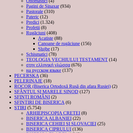
Onomastici
(4)
Pagini de Sinaxar
(934)
Pastorale
(310)
Pateric
(12)
Predici
(1.324)
Profetii
(8)
Rugăciuni
(408)
Acatiste
(88)
Canoane de rugăciune
(156)
Slujbe
(17)
Schismatici
(78)
TEOLOGIA VECHIULUI TESTAMENT
(14)
στην ελληνική γλώσσα
(676)
на русском языке
(137)
PECERSKA
(36)
PELERINAJE
(18)
ROCOR (Biserica Ortodoxă Rusă din afara Rusiei)
(2)
SFÂNTUL ȘI MARELE SINOD
(127)
SFINȚI ROMÂNI
(2)
SFINTIRI DE BISERICA
(6)
ŞTIRI
(5.754)
ARHIEPISCOPIA CRETEI
(8)
BISERICA ALBANIEI
(22)
BISERICA CEHIEI ŞI SLOVACIEI
(25)
BISERICA CIPRULUI
(136)