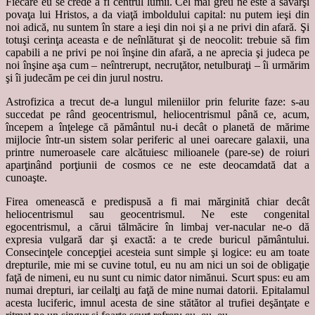
Fiecare eu se crede a fi centrul lumii. Cel mai greu ne este a săvârşi
povaţa lui Hristos, a da viaţă imboldului capital: nu putem ieşi din
noi adică, nu suntem în stare a ieşi din noi şi a ne privi din afară. Şi
totuşi cerinţa aceasta e de neînlăturat şi de neocolit: trebuie să fim
capabili a ne privi pe noi înşine din afară, a ne aprecia şi judeca pe
noi înşine aşa cum – neîntrerupt, necruţător, netulburaţi – îi urmărim
şi îi judecăm pe cei din jurul nostru.
Astrofizica a trecut de-a lungul mileniilor prin felurite faze: s-au
succedat pe rând geocentrismul, heliocentrismul până ce, acum,
începem a înţelege că pământul nu-i decât o planetă de mărime
mijlocie într-un sistem solar periferic al unei oarecare galaxii, una
printre numeroasele care alcătuiesc milioanele (pare-se) de roiuri
aparţinând porţiunii de cosmos ce ne este deocamdată dat a
cunoaşte.
Firea omenească e predispusă a fi mai mărginită chiar decât
heliocentrismul sau geocentrismul. Ne este congenital
egocentrismul, a cărui tălmăcire în limbaj ver-nacular ne-o dă
expresia vulgară dar şi exactă: a te crede buricul pământului.
Consecinţele concepţiei acesteia sunt simple şi logice: eu am toate
drepturile, mie mi se cuvine totul, eu nu am nici un soi de obligaţie
faţă de nimeni, eu nu sunt cu nimic dator nimănui. Scurt spus: eu am
numai drepturi, iar ceilalţi au faţă de mine numai datorii. Epitalamul
acesta luciferic, imnul acesta de sine stătător al trufiei deşănţate e