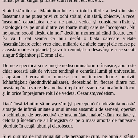
ritmat pe un singur şi foarte scurt refren: eu, eu, eu…
Sfatul stăruitor al Mântuitorului e cu totul diferit: a ieşi din sine
înseamnă a ne putea privi cu ochi străini, din afară, obiectiv, la rece;
înseamnă capacitatea de a ne putea vedea şi considera (fizic şi
axiologic) ca pe unul dintre cei foarte mulţi care ne înconjoară. Nu
ne putem socoti „ieşiţi din noi” decât în momentul când fiecare „eu”
îşi va fi dat seama că nu-i decât o biată oarecare vietate
(asemănătoare celor vreo cinci miliarde de altele care şi ele roiesc pe
această modestă planetă) şi va fi renunţat cu desăvârşire a se socoti
singur Stăpânitor şi Domn al ei.
De ne e specifică şi ne uneşte nediscriminatoriu o însuşire, apoi este
chiar această atât de vivace tendinţă a centrării lumii şi universului
asupră-ne. Germanii o numesc cu un termen foarte potrivit:
Ichhaftigkeit (atotindividualizare), deosebind în fiecare dintre noi
neastâmpărata vrere de a ne lua drept un Cezar, de a juca în tot locul
şi în orice împrejurare rolul de vedetă. Cezarism,vedetism.
Dacă însă izbutim să ne aşezăm (şi percepem) în adevărata noastră
situaţie de infimă unitate a unui imens ansamblu de semeni, operăm
o schimbare de perspectivă de însemnătate majoră: dăm realitate şi
celorlalţi încetăm de a-i înregistra ca pe o masă amorfa de fantasme
pierdute în ceaţă, aburi şi clarobscur.
Şi ei o sumă de individualităţi, de persoane (cum, pe bună şi sfântă