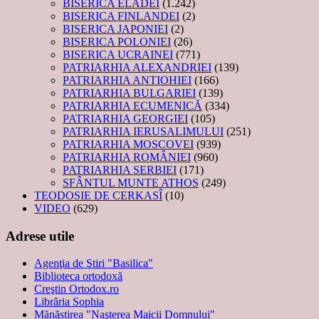
BISERICA ELADEI
(1.242)
BISERICA FINLANDEI
(2)
BISERICA JAPONIEI
(2)
BISERICA POLONIEI
(26)
BISERICA UCRAINEI
(771)
PATRIARHIA ALEXANDRIEI
(139)
PATRIARHIA ANTIOHIEI
(166)
PATRIARHIA BULGARIEI
(139)
PATRIARHIA ECUMENICĂ
(334)
PATRIARHIA GEORGIEI
(105)
PATRIARHIA IERUSALIMULUI
(251)
PATRIARHIA MOSCOVEI
(939)
PATRIARHIA ROMÂNIEI
(960)
PATRIARHIA SERBIEI
(171)
SFÂNTUL MUNTE ATHOS
(249)
TEODOSIE DE CERKASÎ
(10)
VIDEO
(629)
Adrese utile
Agenţia de Ştiri "Basilica"
Biblioteca ortodoxă
Creştin Ortodox.ro
Librăria Sophia
Mănăstirea "Naşterea Maicii Domnului"