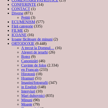
COMENTARII PATRISTICE
(25)
CONFERINTE
(14)
CONTACT
(1)
Diverse
(871)
Petiţii
(3)
ECUMENISM
(577)
Fără categorie
(335)
FILME
(2)
ICOANE
(16)
Icoane făcătoare de minuni
(2)
ORTODOXIE
(9.448)
A trecut la Domnul…
(16)
Alegeri de ierarhi
(26)
Botez
(9)
Canonizări
(46)
Cuvinte de folos
(2.334)
en Français
(233)
Hirotonii
(18)
Hramuri
(51)
Imagini/fotografii
(347)
in English
(148)
Interviuri
(10)
Mari duhovnici
(835)
Minuni
(90)
Moaşte
(79)