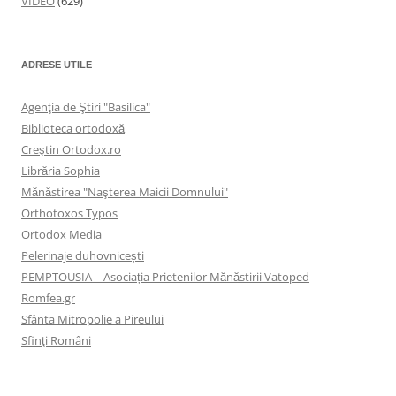
VIDEO
(629)
ADRESE UTILE
Agenţia de Ştiri "Basilica"
Biblioteca ortodoxă
Creştin Ortodox.ro
Librăria Sophia
Mănăstirea "Naşterea Maicii Domnului"
Orthotoxos Typos
Ortodox Media
Pelerinaje duhovnicești
PEMPTOUSIA – Asociația Prietenilor Mănăstirii Vatoped
Romfea.gr
Sfânta Mitropolie a Pireului
Sfinţi Români