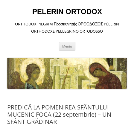
Sari
la
conținut
PELERIN ORTODOX
ORTHODOX PILGRIM Προσκυνητής ΟΡΘΟΔΟΞΟΣ PÈLERIN
ORTHODOXE PELLEGRINO ORTODOSSO
Meniu
PREDICĂ LA POMENIREA SFÂNTULUI
MUCENIC FOCA (22 septembrie) – UN
SFÂNT GRĂDINAR