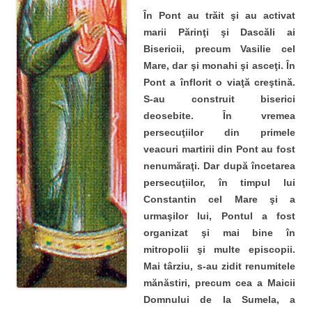
În Pont au trăit şi au activat
marii Părinţi şi Dascăli ai
Bisericii, precum Vasilie cel
Mare, dar şi monahi şi asceţi. În
Pont a înflorit o viaţă creştină.
S-au construit biserici
deosebite. În vremea
persecuţiilor din primele
veacuri martirii din Pont au fost
nenumăraţi. Dar după încetarea
persecuţiilor, în timpul lui
Constantin cel Mare şi a
urmaşilor lui, Pontul a fost
organizat şi mai bine în
mitropolii şi multe episcopii.
Mai târziu, s-au zidit renumitele
mănăstiri, precum cea a Maicii
Domnului de la Sumela, a