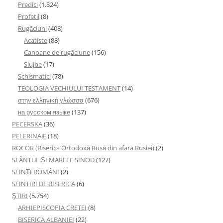
Predici
(1.324)
Profetii
(8)
Rugăciuni
(408)
Acatiste
(88)
Canoane de rugăciune
(156)
Slujbe
(17)
Schismatici
(78)
TEOLOGIA VECHIULUI TESTAMENT
(14)
στην ελληνική γλώσσα
(676)
на русском языке
(137)
PECERSKA
(36)
PELERINAJE
(18)
ROCOR (Biserica Ortodoxă Rusă din afara Rusiei)
(2)
SFÂNTUL ȘI MARELE SINOD
(127)
SFINȚI ROMÂNI
(2)
SFINTIRI DE BISERICA
(6)
ŞTIRI
(5.754)
ARHIEPISCOPIA CRETEI
(8)
BISERICA ALBANIEI
(22)