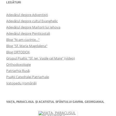
LEGĂTURI
Adevărul despre Adventişti
Adevărul despre cultul Evanghelic
Adevărul despre Martorii lui Iehova
Adevărul despre Penticostali
Blog "N-am cuvinte…"
Blog "Sf. Maria Magdalena"
Blog ORTODOX
Grupul Psaltic "Sf. Ier. Vasile cel Mare" (video)
Orthodoxologie
Patriarhia Rusă
Psalţii Catedralei Patriarhale
Vatopedu (română)
VIAŢA, PARACLISUL ŞI ACATISTUL SFÂNTULUI GAVRIIL GEORGIANUL