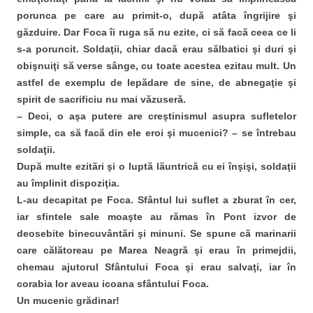
porunca pe care au primit-o, după atâta îngrijire şi
găzduire. Dar Foca îi ruga să nu ezite, ci să facă ceea ce li
s-a poruncit. Soldaţii, chiar dacă erau sălbatici şi duri şi
obişnuiţi să verse sânge, cu toate acestea ezitau mult. Un
astfel de exemplu de lepădare de sine, de abnegaţie şi
spirit de sacrificiu nu mai văzuseră.
– Deci, o aşa putere are creştinismul asupra sufletelor
simple, ca să facă din ele eroi şi mucenici? – se întrebau
soldaţii.
După multe ezitări şi o luptă lăuntrică cu ei înşişi, soldaţii
au împlinit dispoziţia.
L-au decapitat pe Foca. Sfântul lui suflet a zburat în cer,
iar sfintele sale moaşte au rămas în Pont izvor de
deosebite binecuvântări şi minuni. Se spune că marinarii
care călătoreau pe Marea Neagră şi erau în primejdii,
chemau ajutorul Sfântului Foca şi erau salvaţi, iar în
corabia lor aveau icoana sfântului Foca.
Un mucenic grădinar!