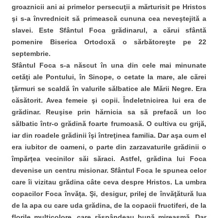
groaznicii ani ai primelor persecuţii a mărturisit pe Hristos
şi s-a învrednicit să primească cununa cea neveştejită a
slavei. Este Sfântul Foca grădinarul, a cărui sfântă
pomenire Biserica Ortodoxă o sărbătoreşte pe 22
septembrie.
Sfântul Foca s-a născut în una din cele mai minunate
cetăţi ale Pontului, în Sinope, o cetate la mare, ale cărei
ţărmuri se scaldă în valurile sălbatice ale Mării Negre. Era
căsătorit. Avea femeie şi copii. Îndeletnicirea lui era de
grădinar. Reuşise prin hărnicia sa să prefacă un loc
sălbatic într-o grădină foarte frumoasă. O cultiva cu grijă,
iar din roadele grădinii îşi întreţinea familia. Dar aşa cum el
era iubitor de oameni, o parte din zarzavaturile grădinii o
împărţea vecinilor săi săraci. Astfel, grădina lui Foca
devenise un centru misionar. Sfântul Foca le spunea celor
care îi vizitau grădina câte ceva despre Hristos. La umbra
copacilor Foca învăţa. Şi, desigur, prilej de învăţătură lua
de la apa cu care uda grădina, de la copacii fructiferi, de la
florile multicolore, care răspândeau bună mireasmă. Dar