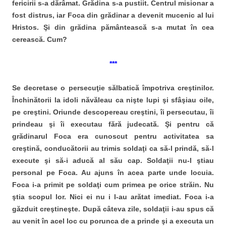
fericirii s-a dărâmat. Grădina s-a pustiit. Centrul misionar a
fost distrus, iar Foca din grădinar a devenit mucenic al lui
Hristos. Şi din grădina pământească s-a mutat în cea
cerească. Cum?
***
Se decretase o persecuţie sălbatică împotriva creştinilor.
Închinătorii la idoli năvăleau ca nişte lupi şi sfâşiau oile,
pe creştini. Oriunde descopereau creştini, îi persecutau, îi
prindeau şi îi executau fără judecată. Şi pentru că
grădinarul Foca era cunoscut pentru activitatea sa
creştină, conducătorii au trimis soldaţi ca să-l prindă, să-l
execute şi să-i aducă al său cap. Soldaţii nu-l ştiau
personal pe Foca. Au ajuns în acea parte unde locuia.
Foca i-a primit pe soldaţi cum primea pe orice străin. Nu
ştia scopul lor. Nici ei nu i l-au arătat imediat. Foca i-a
găzduit creştineşte. După câteva zile, soldaţii i-au spus că
au venit în acel loc cu porunca de a prinde şi a executa un