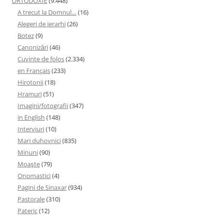
ORTODOXIE
(9.448)
A trecut la Domnul…
(16)
Alegeri de ierarhi
(26)
Botez
(9)
Canonizări
(46)
Cuvinte de folos
(2.334)
en Français
(233)
Hirotonii
(18)
Hramuri
(51)
Imagini/fotografii
(347)
in English
(148)
Interviuri
(10)
Mari duhovnici
(835)
Minuni
(90)
Moaşte
(79)
Onomastici
(4)
Pagini de Sinaxar
(934)
Pastorale
(310)
Pateric
(12)