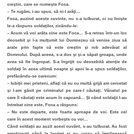
creştin, care se numeşte Foca.
– Te rugăm, i-au spus, să ni-l arăţi…
Foca, auzind aceste cuvinte, nu s-a tulburat, ci cu linişte
le-a răspuns soldaţilor, zicându-le:
– Acum vă voi arăta cine este Foca… S-a retras într-un loc
deosebit şi I-a mulţumit lui Dumnezeu că venise ziua să
arate prin fapte că este creştin şi rob adevărat al
Domnului. După aceea, s-a dus şi şi-a săpat groapa, unde
avea să fie îngropat. S-a îngrijit cu deosebită atenţie de
soldaţi în acea ultimă noapte şi apoi le-a spus soldaţilor,
prefăcându-se oarecum:
– Iubiţii mei prieteni, aflaţi că eu cu multă grijă am cercetat
şi l-am găsit pe criminalul pe care-l căutaţi. Vânatul pe
care îl căutaţi este acum în capcană… Şi când soldaţii l-au
întrebat cine este, Foca a răspuns:
– Nu este departe, este foarte aproape de voi. Este cel
care în acest moment vorbeşte cu voi…
Când soldaţii au auzit acest cuvânt, s-au tulburat. Au fost
emoţionaţi până la lacrimi şi nu voiau să împlinească