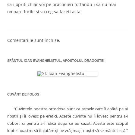
r
sa-i opriti chiar voi pe braconieri fortandu-i sa nu mai
-
o
o
omoare focile si va rog sa faceti asta.
f
l
e
r
e
e
a
s
t
r
Comentariile sunt închise.
ă
n
o
u
ă
)
SFÂNTUL IOAN EVANGHELISTUL, APOSTOLUL DRAGOSTEI
CUVÂNT DE FOLOS
"Cuvintele noastre ortodoxe sunt ca armele care îi apără pe ai
noştri şi îi lovesc pe eretici. Aceste cuvinte nu îi lovesc pentru a-i
doborî, ci pentru a-i ridica după ce au căzut. Acesta este scopul
luptei noastre: să îi ajutăm şi pe vrăşmaşii noştri să se mântuiască."