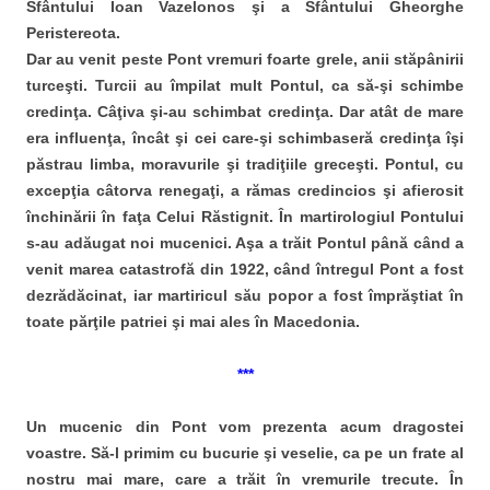
Sfântului Ioan Vazelonos şi a Sfântului Gheorghe
Peristereota.
Dar au venit peste Pont vremuri foarte grele, anii stăpânirii
turceşti. Turcii au împilat mult Pontul, ca să-şi schimbe
credinţa. Câţiva şi-au schimbat credinţa. Dar atât de mare
era influenţa, încât şi cei care-şi schimbaseră credinţa îşi
păstrau limba, moravurile şi tradiţiile greceşti. Pontul, cu
excepţia câtorva renegaţi, a rămas credincios şi afierosit
închinării în faţa Celui Răstignit. În martirologiul Pontului
s-au adăugat noi mucenici. Aşa a trăit Pontul până când a
venit marea catastrofă din 1922, când întregul Pont a fost
dezrădăcinat, iar martiricul său popor a fost împrăştiat în
toate părţile patriei şi mai ales în Macedonia.
***
Un mucenic din Pont vom prezenta acum dragostei
voastre. Să-l primim cu bucurie şi veselie, ca pe un frate al
nostru mai mare, care a trăit în vremurile trecute. În