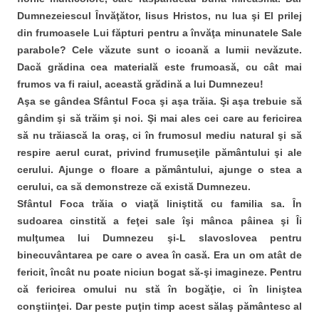
Dumnezeiescul Învăţător, Iisus Hristos, nu lua şi El prilej
din frumoasele Lui făpturi pentru a învăţa minunatele Sale
parabole? Cele văzute sunt o icoană a lumii nevăzute.
Dacă grădina cea materială este frumoasă, cu cât mai
frumos va fi raiul, această grădină a lui Dumnezeu!
Aşa se gândea Sfântul Foca şi aşa trăia. Şi aşa trebuie să
gândim şi să trăim şi noi. Şi mai ales cei care au fericirea
să nu trăiască la oraş, ci în frumosul mediu natural şi să
respire aerul curat, privind frumuseţile pământului şi ale
cerului. Ajunge o floare a pământului, ajunge o stea a
cerului, ca să demonstreze că există Dumnezeu.
Sfântul Foca trăia o viaţă liniştită cu familia sa. În
sudoarea cinstită a feţei sale îşi mânca pâinea şi Îi
mulţumea lui Dumnezeu şi-L slavoslovea pentru
binecuvântarea pe care o avea în casă. Era un om atât de
fericit, încât nu poate niciun bogat să-şi imagineze. Pentru
că fericirea omului nu stă în bogăţie, ci în liniştea
conştiinţei. Dar peste puţin timp acest sălaş pământesc al