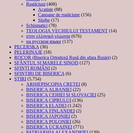
Rugăciuni
(408)
Acatiste
(88)
Canoane de rugăciune
(156)
Slujbe
(17)
Schismatici
(78)
TEOLOGIA VECHIULUI TESTAMENT
(14)
στην ελληνική γλώσσα
(676)
на русском языке
(137)
PECERSKA
(36)
PELERINAJE
(18)
ROCOR (Biserica Ortodoxă Rusă din afara Rusiei)
(2)
SFÂNTUL ȘI MARELE SINOD
(127)
SFINȚI ROMÂNI
(2)
SFINTIRI DE BISERICA
(6)
ŞTIRI
(5.754)
ARHIEPISCOPIA CRETEI
(8)
BISERICA ALBANIEI
(22)
BISERICA CEHIEI ŞI SLOVACIEI
(25)
BISERICA CIPRULUI
(136)
BISERICA ELADEI
(1.242)
BISERICA FINLANDEI
(2)
BISERICA JAPONIEI
(2)
BISERICA POLONIEI
(26)
BISERICA UCRAINEI
(771)
PATRIARHIA ALEXANDRIEI
(139)