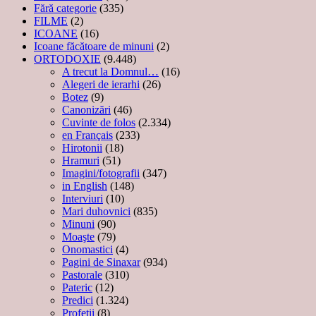
Fără categorie
(335)
FILME
(2)
ICOANE
(16)
Icoane făcătoare de minuni
(2)
ORTODOXIE
(9.448)
A trecut la Domnul…
(16)
Alegeri de ierarhi
(26)
Botez
(9)
Canonizări
(46)
Cuvinte de folos
(2.334)
en Français
(233)
Hirotonii
(18)
Hramuri
(51)
Imagini/fotografii
(347)
in English
(148)
Interviuri
(10)
Mari duhovnici
(835)
Minuni
(90)
Moaşte
(79)
Onomastici
(4)
Pagini de Sinaxar
(934)
Pastorale
(310)
Pateric
(12)
Predici
(1.324)
Profetii
(8)