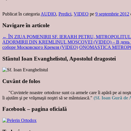
Publicat în categoria
AUDIO
,
Predici
,
VIDEO
pe
9 septembrie 2012
Navigare în articole
←
ÎN ZIUA POMENIRII SF. IERARH PETRU, MITROPOLITU
ADORMIRII DIN KREMLINUL MOSCOVEI (VIDEO) – В день памят
соборе Московского Кремля (VIDEO)
ONOMASTICA MITROPO
Sfântul Ioan Evanghelistul, Apostolul dragostei
Cuvânt de folos
"Cuvintele noastre ortodoxe sunt ca armele care îi apără pe ai noştri
îi ajutăm şi pe vrăşmaşii noştri să se mântuiască."
(Sf. Ioan Gură de 
Facebook – pagina oficială