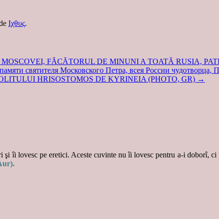
de
Ιχθυς
.
L MOSCOVEI, FĂCĂTORUL DE MINUNI A TOATĂ RUSIA, PATR
и святителя Московского Петра, всея России чудотворца, Пр
LITULUI HRISOSTOMOS DE KYRINEIA (PHOTO, GR)
→
 şi îi lovesc pe eretici. Aceste cuvinte nu îi lovesc pentru a-i doborî, ci
Aur).