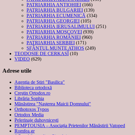
PATRIARHIA ANTIOHIEI
(166)
PATRIARHIA BULGARIEI
(139)
PATRIARHIA ECUMENICĂ
(334)
PATRIARHIA GEORGIEI
(105)
PATRIARHIA IERUSALIMULUI
(251)
PATRIARHIA MOSCOVEI
(939)
PATRIARHIA ROMÂNIEI
(960)
PATRIARHIA SERBIEI
(171)
SFÂNTUL MUNTE ATHOS
(249)
TEODOSIE DE CERKASÎ
(10)
VIDEO
(629)
Adrese utile
Agenţia de Ştiri "Basilica"
Biblioteca ortodoxă
Creştin Ortodox.ro
Librăria Sophia
Mănăstirea "Naşterea Maicii Domnului"
Orthotoxos Typos
Ortodox Media
Pelerinaje duhovnicești
PEMPTOUSIA – Asociația Prietenilor Mănăstirii Vatoped
Romfea.gr