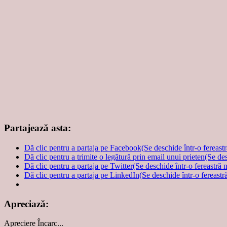
Partajează asta:
Dă clic pentru a partaja pe Facebook(Se deschide într-o fereast
Dă clic pentru a trimite o legătură prin email unui prieten(Se de
Dă clic pentru a partaja pe Twitter(Se deschide într-o fereastră 
Dă clic pentru a partaja pe LinkedIn(Se deschide într-o fereastr
Apreciază:
Apreciere
Încarc...