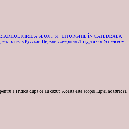
IARHUL KIRIL A SLUJIT SF. LITURGHIE ÎN CATEDRALA
едстоятель Русской Церкви совершил Литургию в Успенском
 pentru a-i ridica după ce au căzut. Acesta este scopul luptei noastre: să