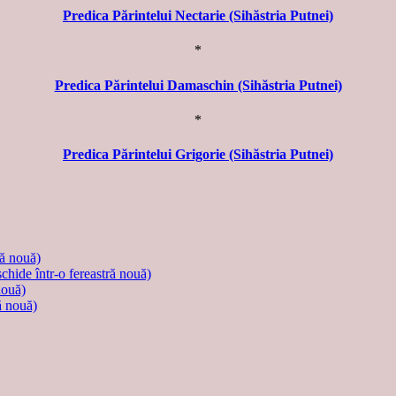
Predica Părintelui Nectarie (Sihăstria Putnei)
*
Predica Părintelui Damaschin (Sihăstria Putnei)
*
Predica Părintelui Grigorie (Sihăstria Putnei)
ră nouă)
schide într-o fereastră nouă)
nouă)
ă nouă)