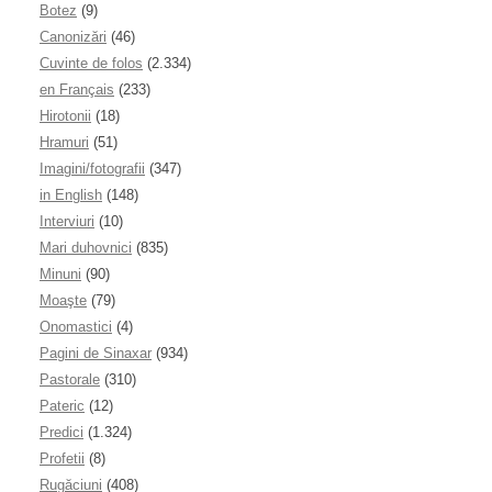
Botez
(9)
Canonizări
(46)
Cuvinte de folos
(2.334)
en Français
(233)
Hirotonii
(18)
Hramuri
(51)
Imagini/fotografii
(347)
in English
(148)
Interviuri
(10)
Mari duhovnici
(835)
Minuni
(90)
Moaşte
(79)
Onomastici
(4)
Pagini de Sinaxar
(934)
Pastorale
(310)
Pateric
(12)
Predici
(1.324)
Profetii
(8)
Rugăciuni
(408)