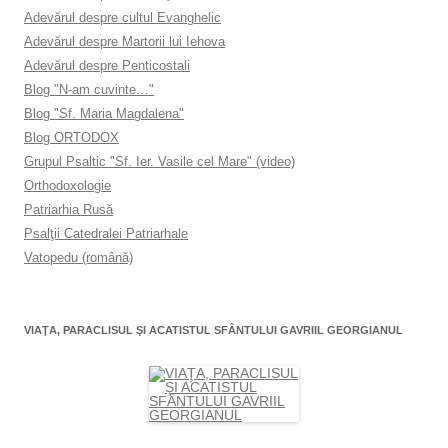
Adevărul despre cultul Evanghelic
Adevărul despre Martorii lui Iehova
Adevărul despre Penticostali
Blog "N-am cuvinte…"
Blog "Sf. Maria Magdalena"
Blog ORTODOX
Grupul Psaltic "Sf. Ier. Vasile cel Mare" (video)
Orthodoxologie
Patriarhia Rusă
Psalţii Catedralei Patriarhale
Vatopedu (română)
VIAŢA, PARACLISUL ŞI ACATISTUL SFÂNTULUI GAVRIIL GEORGIANUL