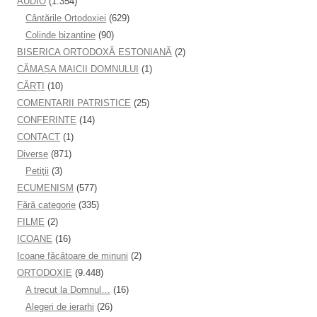
AUDIO
(1.354)
Cântările Ortodoxiei
(629)
Colinde bizantine
(90)
BISERICA ORTODOXĂ ESTONIANĂ
(2)
CĂMAȘA MAICII DOMNULUI
(1)
CĂRȚI
(10)
COMENTARII PATRISTICE
(25)
CONFERINTE
(14)
CONTACT
(1)
Diverse
(871)
Petiţii
(3)
ECUMENISM
(577)
Fără categorie
(335)
FILME
(2)
ICOANE
(16)
Icoane făcătoare de minuni
(2)
ORTODOXIE
(9.448)
A trecut la Domnul…
(16)
Alegeri de ierarhi
(26)