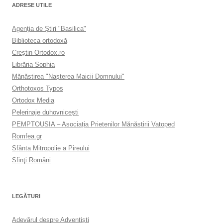
ADRESE UTILE
Agenţia de Ştiri "Basilica"
Biblioteca ortodoxă
Creştin Ortodox.ro
Librăria Sophia
Mănăstirea "Naşterea Maicii Domnului"
Orthotoxos Typos
Ortodox Media
Pelerinaje duhovnicești
PEMPTOUSIA – Asociația Prietenilor Mănăstirii Vatoped
Romfea.gr
Sfânta Mitropolie a Pireului
Sfinţi Români
LEGĂTURI
Adevărul despre Adventişti