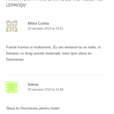
s
d
t
s
r
LEPROŞI)
t
e
”
r
t
r
s
ă
r
t
ă
c
n
ă
n
h
o
n
i
o
i
u
o
u
d
ă
u
Mitroi Corina
ă
e
)
ă
c
)
î
)
20 ianuarie 2013 la 10:51
n
o
t
r
l
-
o
f
e
Foarte frumos si multumesc. Eu am emisiuni la un radio, si
e
r
folosesc cu drag aceste materiale, totul spre slava lui
e
a
Dumnezeu
s
t
r
ă
n
o
u
ă
Admin
)
20 ianuarie 2013 la 13:58
Slava lui Dumnezeu pentru toate!