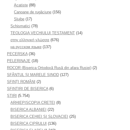
Acatiste
(88)
Canoane de rugăciune
(156)
Slujbe
(17)
Schismatici
(78)
TEOLOGIA VECHIULUI TESTAMENT
(14)
στην ελληνική γλώσσα
(676)
на русском языке
(137)
PECERSKA
(36)
PELERINAJE
(18)
ROCOR (Biserica Ortodoxă Rusă din afara Rusiei)
(2)
SFÂNTUL ȘI MARELE SINOD
(127)
SFINȚI ROMÂNI
(2)
SFINTIRI DE BISERICA
(6)
ŞTIRI
(5.754)
ARHIEPISCOPIA CRETEI
(8)
BISERICA ALBANIEI
(22)
BISERICA CEHIEI ŞI SLOVACIEI
(25)
BISERICA CIPRULUI
(136)