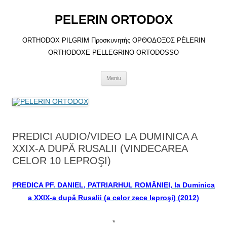
Sari
la
PELERIN ORTODOX
conținut
ORTHODOX PILGRIM Προσκυνητής ΟΡΘΟΔΟΞΟΣ PÈLERIN
ORTHODOXE PELLEGRINO ORTODOSSO
Meniu
PREDICI AUDIO/VIDEO LA DUMINICA A
XXIX-A DUPĂ RUSALII (VINDECAREA
CELOR 10 LEPROŞI)
PREDICA PF. DANIEL, PATRIARHUL ROMÂNIEI, la Duminica
a XXIX-a după Rusalii (a celor zece leproşi) (2012)
*